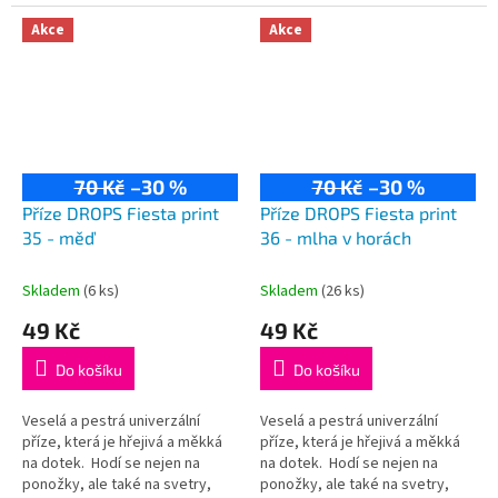
kardigany či čepice! Složení:
kardigany či čepice! Složení:
75% vlna, 25% polyamid...
75% vlna, 25% polyamid...
Akce
Akce
70 Kč
–30 %
70 Kč
–30 %
Příze DROPS Fiesta print
Příze DROPS Fiesta print
35 - měď
36 - mlha v horách
Skladem
(6 ks)
Skladem
(26 ks)
49 Kč
49 Kč
Do košíku
Do košíku
Veselá a pestrá univerzální
Veselá a pestrá univerzální
příze, která je hřejivá a měkká
příze, která je hřejivá a měkká
na dotek. Hodí se nejen na
na dotek. Hodí se nejen na
ponožky, ale také na svetry,
ponožky, ale také na svetry,