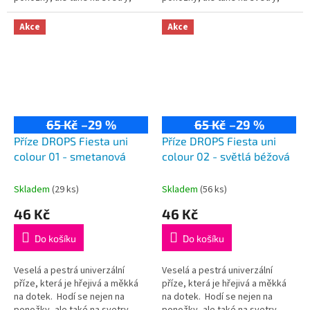
kardigany či čepice! Složení:
kardigany či čepice! Složení:
75% vlna, 25% polyamid...
75% vlna, 25% polyamid...
Akce
Akce
65 Kč
–29 %
65 Kč
–29 %
Příze DROPS Fiesta uni
Příze DROPS Fiesta uni
colour 01 - smetanová
colour 02 - světlá béžová
Skladem
(29 ks)
Skladem
(56 ks)
46 Kč
46 Kč
Do košíku
Do košíku
Veselá a pestrá univerzální
Veselá a pestrá univerzální
příze, která je hřejivá a měkká
příze, která je hřejivá a měkká
na dotek. Hodí se nejen na
na dotek. Hodí se nejen na
ponožky, ale také na svetry,
ponožky, ale také na svetry,