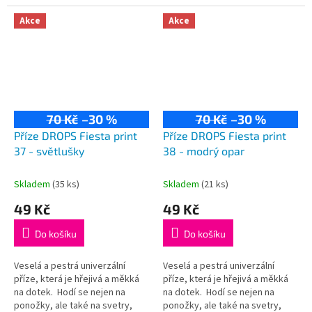
kardigany či čepice! Složení:
kardigany či čepice! Složení:
75% vlna, 25% polyamid...
75% vlna, 25% polyamid...
Akce
Akce
70 Kč
–30 %
70 Kč
–30 %
Příze DROPS Fiesta print
Příze DROPS Fiesta print
37 - světlušky
38 - modrý opar
Skladem
(35 ks)
Skladem
(21 ks)
49 Kč
49 Kč
Do košíku
Do košíku
Veselá a pestrá univerzální
Veselá a pestrá univerzální
příze, která je hřejivá a měkká
příze, která je hřejivá a měkká
na dotek. Hodí se nejen na
na dotek. Hodí se nejen na
ponožky, ale také na svetry,
ponožky, ale také na svetry,