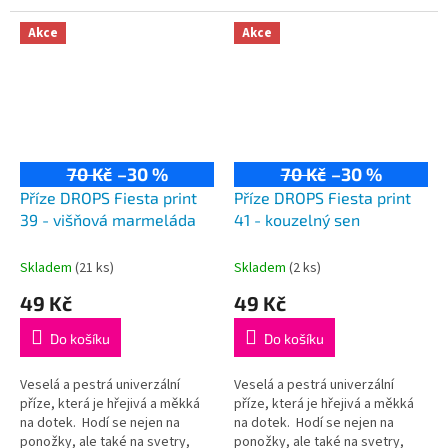
kardigany či čepice! Složení:
kardigany či čepice! Složení:
75% vlna, 25% polyamid...
75% vlna, 25% polyamid...
Akce
Akce
70 Kč
–30 %
70 Kč
–30 %
Příze DROPS Fiesta print
Příze DROPS Fiesta print
39 - višňová marmeláda
41 - kouzelný sen
Skladem
(21 ks)
Skladem
(2 ks)
49 Kč
49 Kč
Do košíku
Do košíku
Veselá a pestrá univerzální
Veselá a pestrá univerzální
příze, která je hřejivá a měkká
příze, která je hřejivá a měkká
na dotek. Hodí se nejen na
na dotek. Hodí se nejen na
ponožky, ale také na svetry,
ponožky, ale také na svetry,