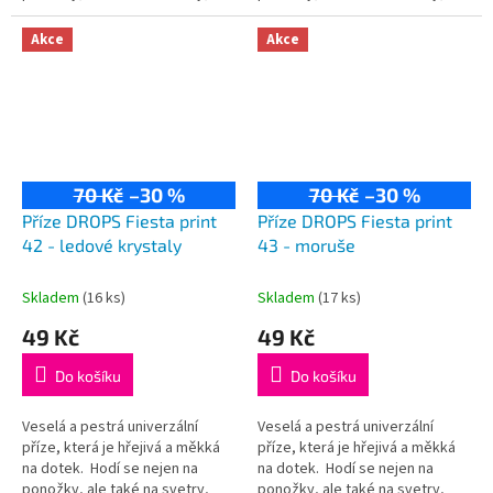
kardigany či čepice! Složení:
kardigany či čepice! Složení:
75% vlna, 25% polyamid...
75% vlna, 25% polyamid...
Akce
Akce
70 Kč
–30 %
70 Kč
–30 %
Příze DROPS Fiesta print
Příze DROPS Fiesta print
42 - ledové krystaly
43 - moruše
Skladem
(16 ks)
Skladem
(17 ks)
49 Kč
49 Kč
Do košíku
Do košíku
Veselá a pestrá univerzální
Veselá a pestrá univerzální
příze, která je hřejivá a měkká
příze, která je hřejivá a měkká
na dotek. Hodí se nejen na
na dotek. Hodí se nejen na
ponožky, ale také na svetry,
ponožky, ale také na svetry,