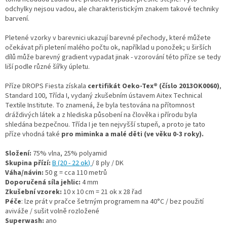
odchylky nejsou vadou, ale charakteristickým znakem takové techniky
barvení.
Pletené vzorky v barevnici ukazují barevné přechody, které můžete
očekávat při pletení malého počtu ok, například u ponožek; u širších
dílů může barevný gradient vypadat jinak - vzorování této příze se tedy
liší podle různé šířky úpletu.
Příze DROPS Fiesta získala
certifikát Oeko-Tex® (číslo 2013OK0060)
,
Standard 100, Třída I, vydaný zkušebním ústavem Aitex Technical
Textile Institute. To znamená, že byla testována na přítomnost
dráždivých látek a z hlediska působení na člověka i přírodu byla
shledána bezpečnou. Třída I je ten nejvyšší stupeň, a proto je tato
příze vhodná také
pro miminka a malé děti (ve věku 0-3 roky).
Složení:
75% vlna, 25% polyamid
Skupina přízí:
B (20 - 22 ok
)
/ 8 ply / DK
Váha/návin:
50 g = cca 110 metrů
Doporučená síla jehlic:
4 mm
Zkušební vzorek:
10 x 10 cm = 21 ok x 28 řad
Péče
: lze prát v pračce šetrným programem na 40°C / bez použití
aviváže / sušit volně rozložené
Superwash:
ano