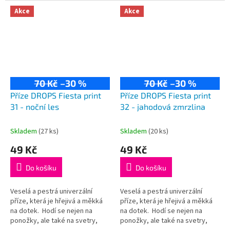
75% vlna, 25% polyamid...
75% vlna, 25% polyamid...
Akce
Akce
70 Kč
–30 %
70 Kč
–30 %
Příze DROPS Fiesta print
Příze DROPS Fiesta print
31 - noční les
32 - jahodová zmrzlina
Skladem
(27 ks)
Skladem
(20 ks)
49 Kč
49 Kč
Do košíku
Do košíku
Veselá a pestrá univerzální
Veselá a pestrá univerzální
příze, která je hřejivá a měkká
příze, která je hřejivá a měkká
na dotek. Hodí se nejen na
na dotek. Hodí se nejen na
ponožky, ale také na svetry,
ponožky, ale také na svetry,