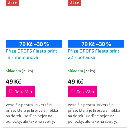
75% vlna, 25% polyamid...
75% vlna, 25% polyamid...
Akce
Akce
70 Kč
–30 %
70 Kč
–30 %
Příze DROPS Fiesta print
Příze DROPS Fiesta print
18 - melounová
22 - pohádka
Skladem
(21 ks)
Skladem
(27 ks)
49 Kč
49 Kč
Do košíku
Do košíku
Veselá a pestrá univerzální
Veselá a pestrá univerzální
příze, která je hřejivá a měkká
příze, která je hřejivá a měkká
na dotek. Hodí se nejen na
na dotek. Hodí se nejen na
ponožky, ale také na svetry,
ponožky, ale také na svetry,
kardigany či čepice! Složení:
kardigany či čepice! Složení: