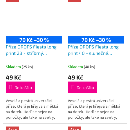
70 Kč
–30 %
70 Kč
–30 %
Příze DROPS Fiesta long
Příze DROPS Fiesta long
print 28 - stříbrný
print 40 - slunečné
soumrak
vzpomínky
Skladem
(25 ks)
Skladem
(48 ks)
49 Kč
49 Kč
Do košíku
Do košíku
Veselá a pestrá univerzální
Veselá a pestrá univerzální
příze, která je hřejivá a měkká
příze, která je hřejivá a měkká
na dotek. Hodí se nejen na
na dotek. Hodí se nejen na
ponožky, ale také na svetry,
ponožky, ale také na svetry,
kardigany či čepice! Složení:
kardigany či čepice! Složení:
75% vlna, 25% polyamid...
75% vlna, 25% polyamid...
Akce
Akce