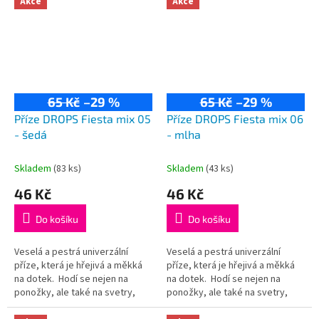
Akce
Akce
65 Kč
–29 %
65 Kč
–29 %
Příze DROPS Fiesta mix 05
Příze DROPS Fiesta mix 06
- šedá
- mlha
Skladem
(83 ks)
Skladem
(43 ks)
46 Kč
46 Kč
Do košíku
Do košíku
Veselá a pestrá univerzální
Veselá a pestrá univerzální
příze, která je hřejivá a měkká
příze, která je hřejivá a měkká
na dotek. Hodí se nejen na
na dotek. Hodí se nejen na
ponožky, ale také na svetry,
ponožky, ale také na svetry,
kardigany či čepice! Složení:
kardigany či čepice! Složení: