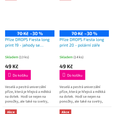
70 Kč
–30 %
70 Kč
–30 %
Příze DROPS Fiesta long
Příze DROPS Fiesta long
print 19 - jahody se
print 20 - polární záře
smetanou
Skladem
(13 ks)
Skladem
(14 ks)
49 Kč
49 Kč
Do košíku
Do košíku
Veselá a pestrá univerzální
Veselá a pestrá univerzální
příze, která je hřejivá a měkká
příze, která je hřejivá a měkká
na dotek. Hodí se nejen na
na dotek. Hodí se nejen na
ponožky, ale také na svetry,
ponožky, ale také na svetry,
kardigany či čepice! Složení:
kardigany či čepice! Složení:
75% vlna, 25% polyamid...
75% vlna, 25% polyamid...
Akce
Akce