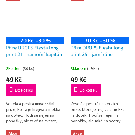
70 Kč
–30 %
70 Kč
–30 %
Příze DROPS Fiesta long
Příze DROPS Fiesta long
print 21 - námořní kapitán
print 25 - jarní ráno
Skladem
(30 ks)
Skladem
(19 ks)
49 Kč
49 Kč
Do košíku
Do košíku
Veselá a pestrá univerzální
Veselá a pestrá univerzální
příze, která je hřejivá a měkká
příze, která je hřejivá a měkká
na dotek. Hodí se nejen na
na dotek. Hodí se nejen na
ponožky, ale také na svetry,
ponožky, ale také na svetry,
kardigany či čepice! Složení:
kardigany či čepice! Složení:
75% vlna, 25% polyamid...
75% vlna, 25% polyamid...
Akce
Akce