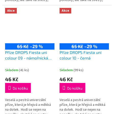
kardigany či čepice! Složení:
kardigany či čepice! Složení:
75% vlna, 25% polyamid...
75% vlna, 25% polyamid...
Akce
Akce
65 Kč
–29 %
65 Kč
–29 %
Příze DROPS Fiesta uni
Příze DROPS Fiesta uni
colour 09 - námořnická
colour 10 - černá
modrá
Skladem
(41 ks)
Skladem
(99 ks)
46 Kč
46 Kč
Do košíku
Do košíku
Veselá a pestrá univerzální
Veselá a pestrá univerzální
příze, která je hřejivá a měkká
příze, která je hřejivá a měkká
na dotek. Hodí se nejen na
na dotek. Hodí se nejen na