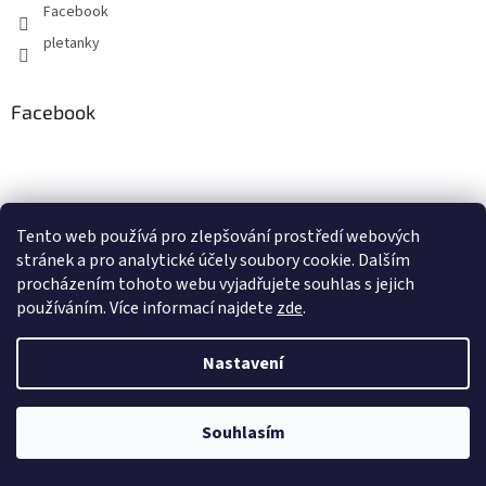
Facebook
pletanky
Facebook
Instagram
Tento web používá
pro zlepšování prostředí webových
stránek a pro analytické účely
soubory cookie. Dalším
procházením tohoto webu vyjadřujete souhlas s jejich
používáním. Více informací
najdete
zde
.
Nastavení
Souhlasím