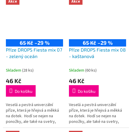
75% vlna, 25% polyamid...
75% vlna, 25% polyamid...
Akce
Akce
65 Kč
–29 %
65 Kč
–29 %
Příze DROPS Fiesta mix 07
Příze DROPS Fiesta mix 08
- zelený oceán
- kaštanová
Skladem
(28 ks)
Skladem
(60 ks)
46 Kč
46 Kč
Do košíku
Do košíku
Veselá a pestrá univerzální
Veselá a pestrá univerzální
příze, která je hřejivá a měkká
příze, která je hřejivá a měkká
na dotek. Hodí se nejen na
na dotek. Hodí se nejen na
ponožky, ale také na svetry,
ponožky, ale také na svetry,
kardigany či čepice! Složení:
kardigany či čepice! Složení: