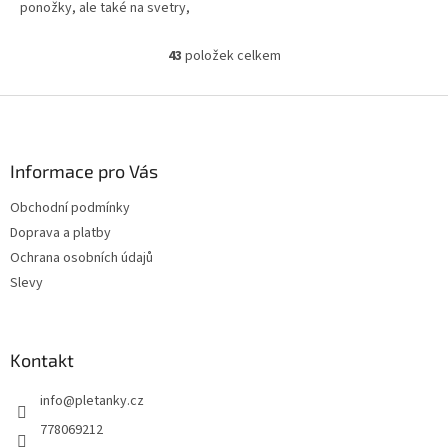
ponožky, ale také na svetry,
kardigany či čepice! Složení:
75% vlna, 25% polyamid...
43
položek celkem
O
v
l
Z
á
á
d
p
a
a
Informace pro Vás
c
t
í
Obchodní podmínky
í
p
Doprava a platby
r
v
Ochrana osobních údajů
k
Slevy
y
v
ý
p
Kontakt
i
s
info
@
pletanky.cz
u
778069212