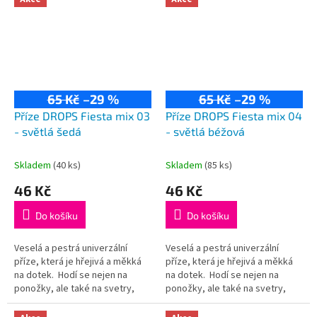
65 Kč
–29 %
65 Kč
–29 %
Příze DROPS Fiesta mix 03
Příze DROPS Fiesta mix 04
- světlá šedá
- světlá béžová
Skladem
(40 ks)
Skladem
(85 ks)
46 Kč
46 Kč
Do košíku
Do košíku
Veselá a pestrá univerzální
Veselá a pestrá univerzální
příze, která je hřejivá a měkká
příze, která je hřejivá a měkká
na dotek. Hodí se nejen na
na dotek. Hodí se nejen na
ponožky, ale také na svetry,
ponožky, ale také na svetry,
kardigany či čepice! Složení:
kardigany či čepice! Složení:
75% vlna, 25% polyamid...
75% vlna, 25% polyamid...