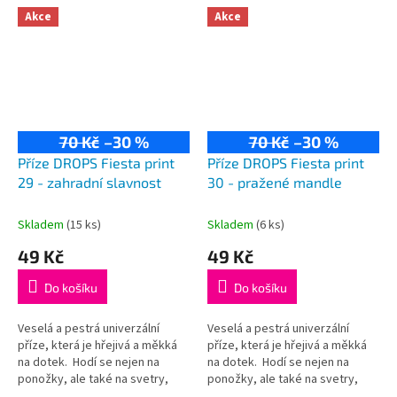
75% vlna, 25% polyamid...
75% vlna, 25% polyamid...
Akce
Akce
70 Kč
–30 %
70 Kč
–30 %
Příze DROPS Fiesta print
Příze DROPS Fiesta print
29 - zahradní slavnost
30 - pražené mandle
Skladem
(15 ks)
Skladem
(6 ks)
49 Kč
49 Kč
Do košíku
Do košíku
Veselá a pestrá univerzální
Veselá a pestrá univerzální
příze, která je hřejivá a měkká
příze, která je hřejivá a měkká
na dotek. Hodí se nejen na
na dotek. Hodí se nejen na
ponožky, ale také na svetry,
ponožky, ale také na svetry,
kardigany či čepice! Složení:
kardigany či čepice! Složení: