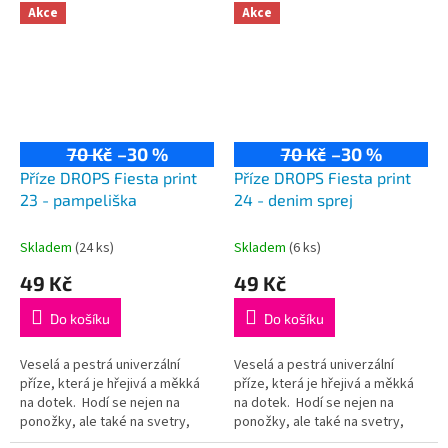
75% vlna, 25% polyamid...
75% vlna, 25% polyamid...
Akce
Akce
70 Kč
–30 %
70 Kč
–30 %
Příze DROPS Fiesta print
Příze DROPS Fiesta print
23 - pampeliška
24 - denim sprej
Skladem
(24 ks)
Skladem
(6 ks)
49 Kč
49 Kč
Do košíku
Do košíku
Veselá a pestrá univerzální
Veselá a pestrá univerzální
příze, která je hřejivá a měkká
příze, která je hřejivá a měkká
na dotek. Hodí se nejen na
na dotek. Hodí se nejen na
ponožky, ale také na svetry,
ponožky, ale také na svetry,
kardigany či čepice! Složení:
kardigany či čepice! Složení: