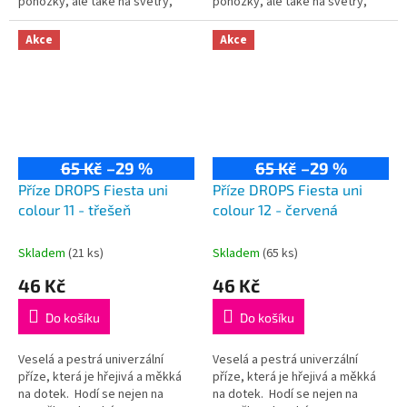
ponožky, ale také na svetry,
ponožky, ale také na svetry,
kardigany či čepice! Složení:
kardigany či čepice! Složení:
75% vlna, 25% polyamid...
75% vlna, 25% polyamid...
Akce
Akce
65 Kč
–29 %
65 Kč
–29 %
Příze DROPS Fiesta uni
Příze DROPS Fiesta uni
colour 11 - třešeň
colour 12 - červená
Skladem
(21 ks)
Skladem
(65 ks)
46 Kč
46 Kč
Do košíku
Do košíku
Veselá a pestrá univerzální
Veselá a pestrá univerzální
příze, která je hřejivá a měkká
příze, která je hřejivá a měkká
na dotek. Hodí se nejen na
na dotek. Hodí se nejen na