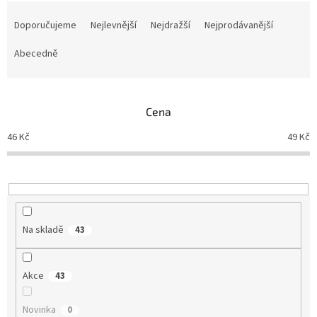
Ř
a
Doporučujeme
Nejlevnější
Nejdražší
Nejprodávanější
z
e
Abecedně
n
í
p
Cena
r
o
46
Kč
49
Kč
d
u
k
t
ů
Na skladě
43
Akce
43
Novinka
0