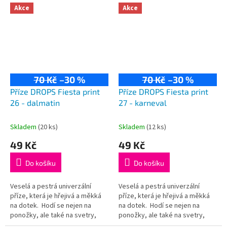
75% vlna, 25% polyamid...
75% vlna, 25% polyamid...
Akce
Akce
70 Kč
–30 %
70 Kč
–30 %
Příze DROPS Fiesta print
Příze DROPS Fiesta print
26 - dalmatin
27 - karneval
Skladem
(20 ks)
Skladem
(12 ks)
49 Kč
49 Kč
Do košíku
Do košíku
Veselá a pestrá univerzální
Veselá a pestrá univerzální
příze, která je hřejivá a měkká
příze, která je hřejivá a měkká
na dotek. Hodí se nejen na
na dotek. Hodí se nejen na
ponožky, ale také na svetry,
ponožky, ale také na svetry,
kardigany či čepice! Složení:
kardigany či čepice! Složení: