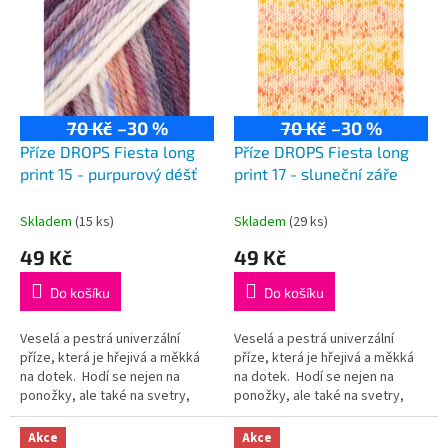
p
i
s
p
r
70 Kč
–30 %
70 Kč
–30 %
o
d
Příze DROPS Fiesta long
Příze DROPS Fiesta long
u
print 15 - purpurový déšť
print 17 - sluneční záře
k
t
Skladem
(15 ks)
Skladem
(29 ks)
ů
49 Kč
49 Kč
Do košíku
Do košíku
Veselá a pestrá univerzální
Veselá a pestrá univerzální
příze, která je hřejivá a měkká
příze, která je hřejivá a měkká
na dotek. Hodí se nejen na
na dotek. Hodí se nejen na
ponožky, ale také na svetry,
ponožky, ale také na svetry,
kardigany či čepice! Složení:
kardigany či čepice! Složení:
75% vlna, 25% polyamid...
75% vlna, 25% polyamid...
Akce
Akce