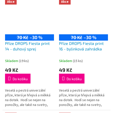
75% vlna, 25% polyamid...
75% vlna, 25% polyamid...
Akce
Akce
70 Kč
–30 %
70 Kč
–30 %
Příze DROPS Fiesta print
Příze DROPS Fiesta print
14 - duhový sprej
16 - bylinková zahrádka
Skladem
(19 ks)
Skladem
(15 ks)
49 Kč
49 Kč
Do košíku
Do košíku
Veselá a pestrá univerzální
Veselá a pestrá univerzální
příze, která je hřejivá a měkká
příze, která je hřejivá a měkká
na dotek. Hodí se nejen na
na dotek. Hodí se nejen na
ponožky, ale také na svetry,
ponožky, ale také na svetry,
kardigany či čepice! Složení:
kardigany či čepice! Složení: