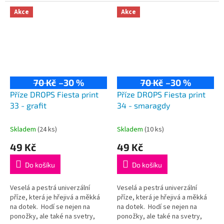
kardigany či čepice! Složení:
kardigany či čepice! Složení:
75% vlna, 25% polyamid...
75% vlna, 25% polyamid...
Akce
Akce
70 Kč
–30 %
70 Kč
–30 %
Příze DROPS Fiesta print
Příze DROPS Fiesta print
33 - grafit
34 - smaragdy
Skladem
(24 ks)
Skladem
(10 ks)
49 Kč
49 Kč
Do košíku
Do košíku
Veselá a pestrá univerzální
Veselá a pestrá univerzální
příze, která je hřejivá a měkká
příze, která je hřejivá a měkká
na dotek. Hodí se nejen na
na dotek. Hodí se nejen na
ponožky, ale také na svetry,
ponožky, ale také na svetry,