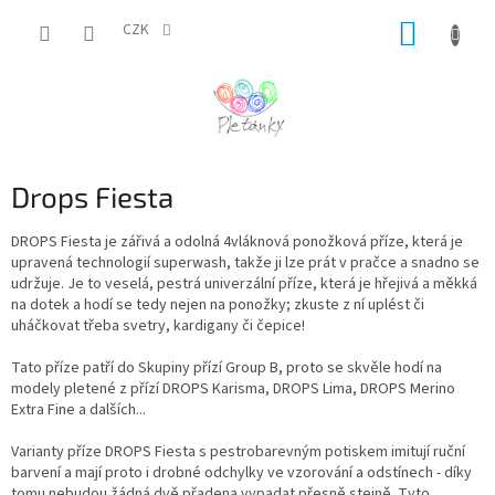
Přejít
NÁKUP
na
CZK
obsah
KOŠÍK
Drops Fiesta
DROPS Fiesta je zářivá a odolná 4vláknová ponožková příze, která je
upravená technologií superwash, takže ji lze prát v pračce a snadno se
udržuje. Je to veselá, pestrá univerzální příze, která je hřejivá a měkká
na dotek a hodí se tedy nejen na ponožky; zkuste z ní uplést či
uháčkovat třeba svetry, kardigany či čepice!
Tato příze patří do Skupiny přízí Group B, proto se skvěle hodí na
modely pletené z přízí DROPS Karisma, DROPS Lima, DROPS Merino
Extra Fine a dalších...
Varianty příze DROPS Fiesta s pestrobarevným potiskem imitují ruční
barvení a mají proto i drobné odchylky ve vzorování a odstínech - díky
tomu nebudou žádná dvě přadena vypadat přesně stejně. Tyto