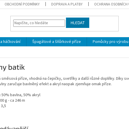
OBCHODNÍ PODMÍNKY
DOPRAVA A PLATBY
OCHRANA OSOBNÍCH 
HLEDAT
 a háčkování
Špagátové a šňůrkové příze
Pomůcky pro výrobu
y batik
 směsová příze, vhodná na čepičky, svetříky a další různé doplňky. Díky svém
vlny zaručuje bavlněný efekt a akryl naopak zjemňuje omak příze.
:
50% bavlna, 50% akryl
00 g - ca 246 m
3,5
odávanější