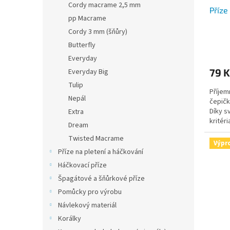
u
ů
Cordy macrame 2,5 mm
Příze
k
pp Macrame
t
Cordy 3 mm (šňůry)
ů
Butterfly
Everyday
79 K
Everyday Big
Tulip
Příjem
Nepál
čepičk
Díky s
Extra
kritéri
Dream
zaruču
Twisted Macrame
Výpr
Příze na pletení a háčkování
Háčkovací příze
Špagátové a šňůrkové příze
Pomůcky pro výrobu
Návlekový materiál
Korálky