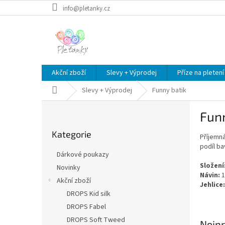
Přejít
info@pletanky.cz
na
obsah
Akční zboží
Slevy + Výprodej
Příze na pletení
Domů
Slevy + Výprodej
Funny batik
P
Funn
o
Přeskočit
s
Kategorie
kategorie
Příjemná
t
podíl ba
r
Dárkové poukazy
a
Složení
Novinky
n
Návin:
1
Akční zboží
n
Jehlice:
í
DROPS Kid silk
p
DROPS Fabel
a
DROPS Soft Tweed
Nejpr