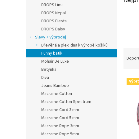
n
DROPS Lima
e
DROPS Nepal
l
DROPS Fiesta
DROPS Daisy
Slevy + Výprodej
Dřevěná a plexi dna k výrobě košíků
Ř
Funny batik
a
Dopor
Mohair De Luxe
z
Betynka
e
V
Diva
n
Výpr
ý
í
Jeans Bamboo
p
p
Macrame Cotton
i
r
Macrame Cotton Spectrum
s
o
Macrame Cord 3 mm
p
d
Macrame Cord 5 mm
r
u
o
k
Macrame Rope 3mm
d
t
Macrame Rope 5mm