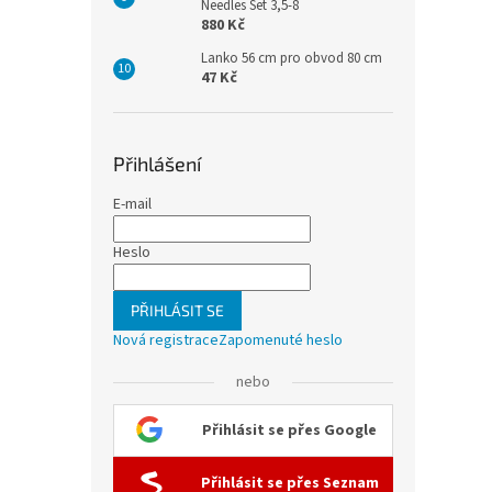
Needles Set 3,5-8
880 Kč
Lanko 56 cm pro obvod 80 cm
47 Kč
Přihlášení
E-mail
Heslo
PŘIHLÁSIT SE
Nová registrace
Zapomenuté heslo
nebo
Přihlásit se přes Google
Přihlásit se přes Seznam