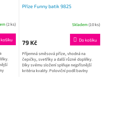
Příze Funny batik 9825
dem
(2 ks)
Skladem
(10 ks)
 košíku
Do košíku
79 Kč
a
Příjemná směsová příze, vhodná na
lňky.
čepičky, svetříky a další různé doplňky.
nější
Díky svému složení splňuje nejpřísnější
lny
kritéria kvality. Poloviční podíl bavlny
zaručuje bavlněný...