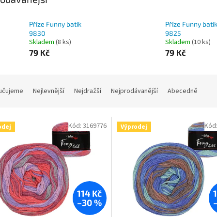
Příze Funny batik
Příze Funny bati
9830
9825
Skladem
(8 ks)
Skladem
(10 ks)
79 Kč
79 Kč
učujeme
Nejlevnější
Nejdražší
Nejprodávanější
Abecedně
Kód:
3169776
Kód
odej
Výprodej
114 Kč
–30 %