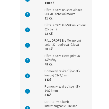
138 Kč
Příze DROPS Brushed Alpaca
Silk 28 - nebeská modrá
81 Kč
Příze DROPS Kid-Silk uni colour
02 - černá
92 Kč
Příze DROPS Big Merino uni
color 22 - pudrová růžová
98 Kč
Příze DROPS Fiesta print 37 -
světlušky
49 Kč
Pomocný zavírací špendlík
kovový 22x9,5 mm
1 Kč
Pomocný zavírací špendlík
14x24 mm
3 Kč
DROPS Pro Classic
Interchangeable Circular