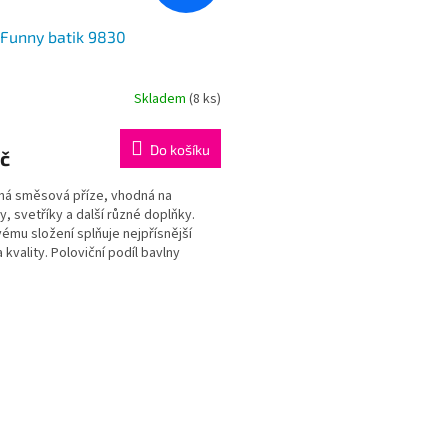
 Funny batik 9830
Skladem
(8 ks)
Do košíku
č
ná směsová příze, vhodná na
y, svetříky a další různé doplňky.
vému složení splňuje nejpřísnější
a kvality. Poloviční podíl bavlny
je bavlněný...
O
v
l
á
d
a
c
í