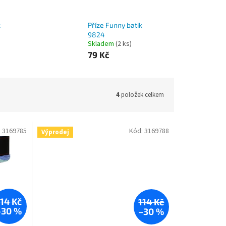
k
Příze Funny batik
9824
Skladem
(2 ks)
79 Kč
4
položek celkem
:
3169785
Kód:
3169788
Výprodej
114 Kč
114 Kč
–30 %
–30 %