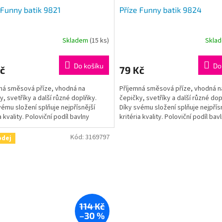
 Funny batik 9821
Příze Funny batik 9824
Skladem
(15 ks)
Skla
Do košíku
Do
č
79 Kč
ná směsová příze, vhodná na
Příjemná směsová příze, vhodná n
y, svetříky a další různé doplňky.
čepičky, svetříky a další různé dop
vému složení splňuje nejpřísnější
Díky svému složení splňuje nejpřís
a kvality. Poloviční podíl bavlny
kritéria kvality. Poloviční podíl bav
je bavlněný...
zaručuje bavlněný...
Kód:
3169797
odej
114 Kč
–30 %