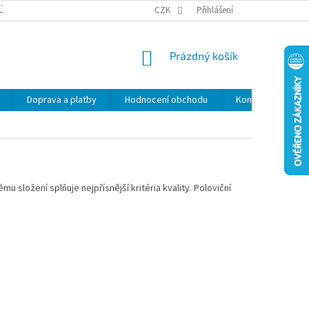
ÚDAJŮ
SLEVY
CZK
Přihlášení
NÁKUPNÍ
Prázdný košík
KOŠÍK
Doprava a platby
Hodnocení obchodu
Kontakty
Z
u složení splňuje nejpřísnější kritéria kvality. Poloviční