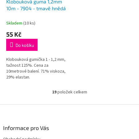
Klobouková guma 1,2mm
10m - 7904 - tmavě hnědá
Skladem
(10 ks)
55 Kč
Do košíku
Klobouková gumička 1 - 1,2 mm,
tažnost 125%. Cena za
10metrové balení. 71% viskoza,
29% elastan.
19
položek celkem
O
v
l
Z
á
á
d
p
a
a
Informace pro Vás
c
t
í