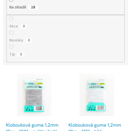
Na skladě
18
Akce
0
Novinka
0
Tip
0
V
ý
p
i
s
p
r
o
d
Klobouková guma 1,2mm
Klobouková guma 1,2mm