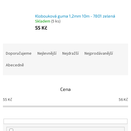
Klobouková guma 1,2mm 10m - 7801 zelená
Skladem
(5 ks)
55 Kč
Ř
a
Doporučujeme
Nejlevnější
Nejdražší
Nejprodávanější
z
e
Abecedně
n
í
p
Cena
r
o
55
Kč
56
Kč
d
u
k
t
ů