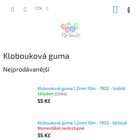
Přejít
NÁKUP
na
CZK
obsah
KOŠÍK
Klobouková guma
Nejprodávanější
Klobouková guma 1,2mm 10m - 7902 - hnědá
Skladem
(10 ks)
55 Kč
Klobouková guma 1,2mm 10m - 1903 - béžová
Momentálně nedostupné
55 Kč