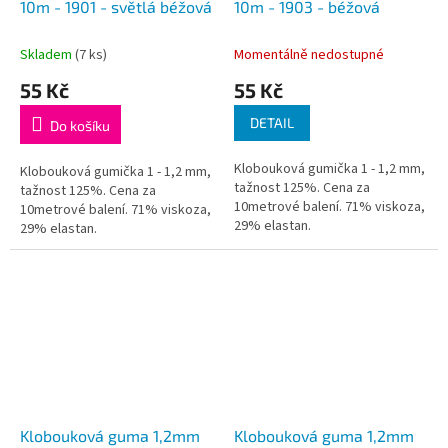
10m - 1901 - světlá béžová
10m - 1903 - béžová
Skladem
(7 ks)
Momentálně nedostupné
55 Kč
55 Kč
DETAIL
Do košíku
Klobouková gumička 1 - 1,2 mm,
Klobouková gumička 1 - 1,2 mm,
tažnost 125%. Cena za
tažnost 125%. Cena za
10metrové balení. 71% viskoza,
10metrové balení. 71% viskoza,
29% elastan.
29% elastan.
Klobouková guma 1,2mm
Klobouková guma 1,2mm