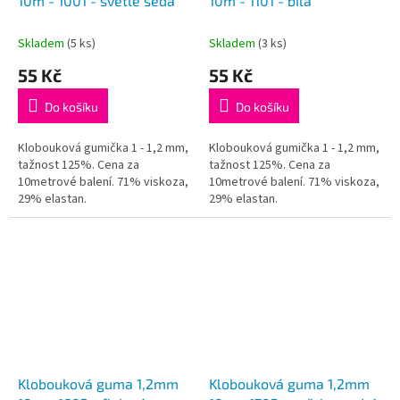
u
10m - 1001 - světle šedá
10m - 1101 - bílá
k
t
Skladem
(5 ks)
Skladem
(3 ks)
ů
55 Kč
55 Kč
Do košíku
Do košíku
Klobouková gumička 1 - 1,2 mm,
Klobouková gumička 1 - 1,2 mm,
tažnost 125%. Cena za
tažnost 125%. Cena za
10metrové balení. 71% viskoza,
10metrové balení. 71% viskoza,
29% elastan.
29% elastan.
Klobouková guma 1,2mm
Klobouková guma 1,2mm