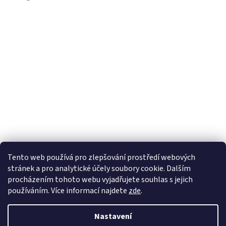
Tento web používá
pro zlepšování prostředí webových
stránek a pro analytické účely
soubory cookie. Dalším
Sledovat na Instagramu
procházením tohoto webu vyjadřujete souhlas s jejich
používáním. Více informací
najdete
zde
.
Vytvořil Shoptet
Nastavení