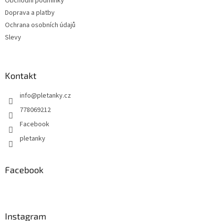
Obchodní podmínky
í
p
Doprava a platby
r
v
Ochrana osobních údajů
k
Slevy
y
v
ý
p
Kontakt
i
s
info
@
pletanky.cz
u
778069212
Facebook
pletanky
Facebook
Instagram