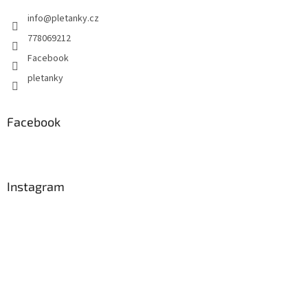
s
info
@
pletanky.cz
u
778069212
Facebook
pletanky
Facebook
Instagram