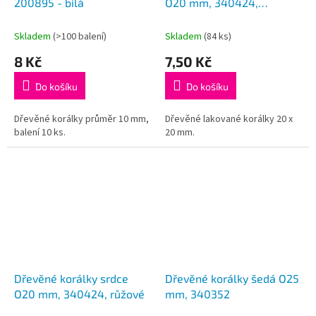
200895 - bílá
O20 mm, 340424,
pomněnkové
Skladem
(>100 balení)
Skladem
(84 ks)
8 Kč
7,50 Kč
Do košíku
Do košíku
Dřevěné korálky průměr 10 mm,
Dřevěné lakované korálky 20 x
balení 10 ks.
20 mm.
Dřevěné korálky srdce
Dřevěné korálky šedá O25
O20 mm, 340424, růžové
mm, 340352