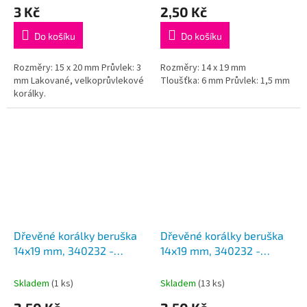
3 Kč
2,50 Kč
Do košíku
Do košíku
Rozměry: 15 x 20 mm Průvlek: 3
Rozměry: 14 x 19 mm
mm Lakované, velkoprůvlekové
Tloušťka: 6 mm Průvlek: 1,5 mm
korálky.
Dřevěné korálky beruška
Dřevěné korálky beruška
14x19 mm, 340232 -
14x19 mm, 340232 -
cyklámenová
královská modrá
Skladem
(1 ks)
Skladem
(13 ks)