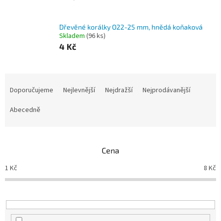
Dřevěné korálky O22-25 mm, hnědá koňaková
Skladem
(96 ks)
4 Kč
Ř
a
Doporučujeme
Nejlevnější
Nejdražší
Nejprodávanější
z
e
Abecedně
n
í
p
Cena
r
o
1
Kč
8
Kč
d
u
k
t
ů