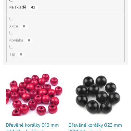
Na skladě
41
Akce
0
Novinka
0
Tip
0
V
ý
p
i
s
p
r
o
d
Dřevěné korálky O10 mm
Dřevěné korálky O23 mm