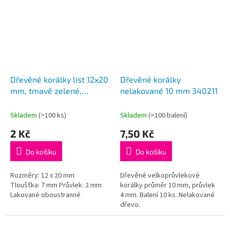
Dřevěné korálky list 12x20
Dřevěné korálky
mm, tmavě zelené,
nelakované 10 mm 340211
340247
Skladem
(>100 ks)
Skladem
(>100 balení)
2 Kč
7,50 Kč
Do košíku
Do košíku
Rozměry: 12 x 20 mm
Dřevěné velkoprůvlekové
Tloušťka: 7 mm Průvlek: 2 mm
korálky průměr 10 mm, průvlek
Lakované oboustranné
4 mm. Balení 10 ks. Nelakované
dřevo.