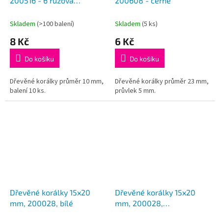
u
200516 - 6 růžová
200608 - černé
k
malinová
t
Skladem
(>100 balení)
Skladem
(5 ks)
ů
8 Kč
6 Kč
Do košíku
Do košíku
Dřevěné korálky průměr 10 mm,
Dřevěné korálky průměr 23 mm,
balení 10 ks.
průvlek 5 mm.
Dřevěné korálky 15x20
Dřevěné korálky 15x20
mm, 200028, bílé
mm, 200028,
cyklámenové