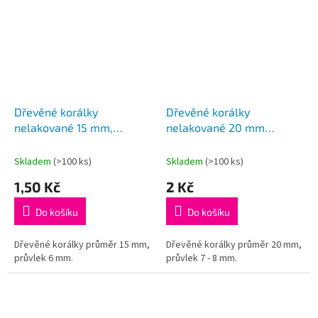
Dřevěné korálky
Dřevěné korálky
nelakované 15 mm,
nelakované 20 mm
340182
210682, přírodní světlé
Skladem
(>100 ks)
Skladem
(>100 ks)
1,50 Kč
2 Kč
Do košíku
Do košíku
Dřevěné korálky průměr 15 mm,
Dřevěné korálky průměr 20 mm,
průvlek 6 mm.
průvlek 7 - 8 mm.