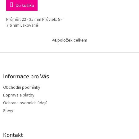
Do košíku
Průměr: 22 - 25 mm Průvlek: 5 -
7,6 mm Lakované
41
položek celkem
O
v
l
Z
á
á
d
p
a
a
Informace pro Vás
c
t
í
Obchodní podmínky
í
p
Doprava a platby
r
v
Ochrana osobních údajů
k
Slevy
y
v
ý
p
Kontakt
i