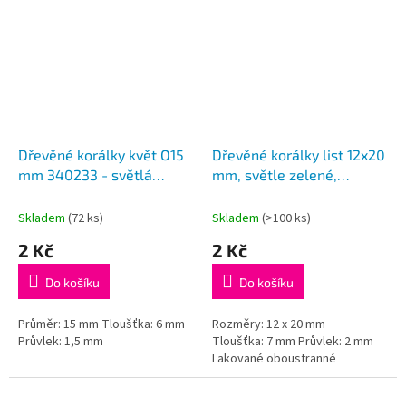
Dřevěné korálky květ O15
Dřevěné korálky list 12x20
mm 340233 - světlá
mm, světle zelené,
modrá
340247
Skladem
(72 ks)
Skladem
(>100 ks)
2 Kč
2 Kč
Do košíku
Do košíku
Průměr: 15 mm Tloušťka: 6 mm
Rozměry: 12 x 20 mm
Průvlek: 1,5 mm
Tloušťka: 7 mm Průvlek: 2 mm
Lakované oboustranné