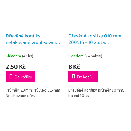
Dřevěné korálky
Dřevěné korálky O10 mm
nelakované vroubkované
200516 - 10 žlutá
O20 mm, 340241
narcisová
Skladem
(42 ks)
Skladem
(24 balení)
2,50 Kč
8 Kč
Do košíku
Do košíku
Průměr: 20 mm Průvlek: 5,5 mm
Dřevěné korálky průměr 10 mm,
Nelakované dřevo
balení 10 ks.