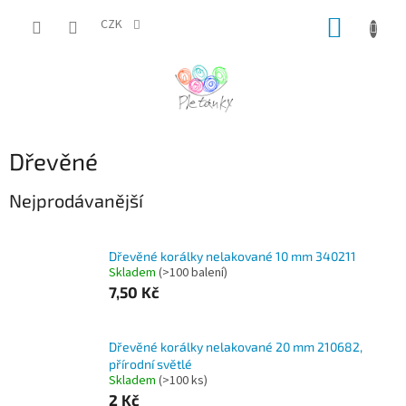
Přejít
NÁKUP
na
CZK
obsah
KOŠÍK
Dřevěné
Nejprodávanější
Dřevěné korálky nelakované 10 mm 340211
Skladem
(>100 balení)
7,50 Kč
Dřevěné korálky nelakované 20 mm 210682,
přírodní světlé
Skladem
(>100 ks)
2 Kč