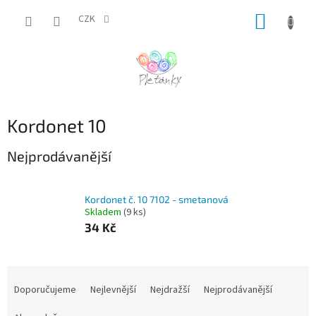
Přejít
NÁKUP
na
CZK
obsah
KOŠÍK
Kordonet 10
Nejprodávanější
Kordonet č. 10 7102 - smetanová
Skladem
(9 ks)
34 Kč
Ř
a
Doporučujeme
Nejlevnější
Nejdražší
Nejprodávanější
z