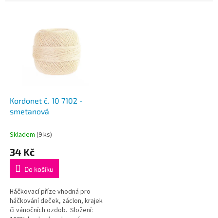
V
ý
p
i
s
p
r
o
d
Kordonet č. 10 7102 -
u
smetanová
k
t
Skladem
(9 ks)
ů
34 Kč
Do košíku
Háčkovací příze vhodná pro
háčkování deček, záclon, krajek
či vánočních ozdob. Složení: