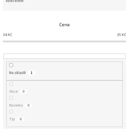
e
Abecedně
n
í
p
Cena
r
o
34
Kč
35
Kč
d
u
k
t
ů
Na skladě
1
Akce
0
Novinka
0
Tip
0