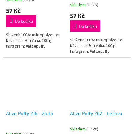
Skladem
(16 ks)
Průměrné
Skladem
(17 ks)
hodnocení
57 Kč
produktu
57 Kč
je
Do košíku
5,0
Do košíku
z
5
Složení: 100% mikropolyester
Složení: 100% mikropolyester
hvězdiček.
Návin: cca 9 m Váha: 100 g
Návin: cca 9 m Váha: 100 g
Instagram: #alizepuffy
Instagram: #alizepuffy
Alize Puffy 216 - žlutá
Alize Puffy 262 - béžová
Skladem
(27 ks)
Průměrné