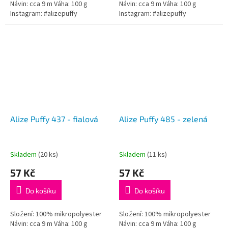
Návin: cca 9 m Váha: 100 g
Návin: cca 9 m Váha: 100 g
Instagram: #alizepuffy
Instagram: #alizepuffy
Alize Puffy 437 - fialová
Alize Puffy 485 - zelená
Skladem
(20 ks)
Skladem
(11 ks)
57 Kč
57 Kč
Do košíku
Do košíku
Složení: 100% mikropolyester
Složení: 100% mikropolyester
Návin: cca 9 m Váha: 100 g
Návin: cca 9 m Váha: 100 g