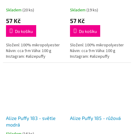
Skladem
(20 ks)
Skladem
(19 ks)
57 Kč
57 Kč
Do košíku
Do košíku
Složení: 100% mikropolyester
Složení: 100% mikropolyester
Návin: cca 9 m Váha: 100 g
Návin: cca 9 m Váha: 100 g
Instagram: #alizepuffy
Instagram: #alizepuffy
Alize Puffy 183 - světle
Alize Puffy 185 - růžová
modrá