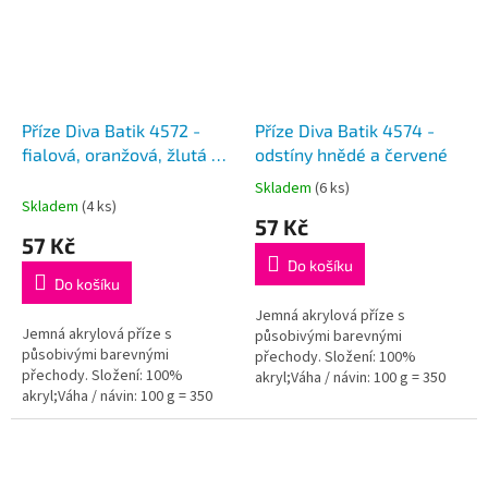
Příze Diva Batik 4572 -
Příze Diva Batik 4574 -
fialová, oranžová, žlutá a
odstíny hnědé a červené
modrozelená
Skladem
(6 ks)
Průměrné
Skladem
(4 ks)
hodnocení
57 Kč
produktu
57 Kč
je
Do košíku
5,0
Do košíku
z
5
Jemná akrylová příze s
Jemná akrylová příze s
hvězdiček.
působivými barevnými
působivými barevnými
přechody. Složení: 100%
přechody. Složení: 100%
akryl;Váha / návin: 100 g = 350
akryl;Váha / návin: 100 g = 350
m;Doporučená velikost jehlic /
m;Doporučená velikost jehlic /
háčku: 2,5 - 3,5 / 1 - 3...
háčku: 2,5 - 3,5 / 1 - 3...