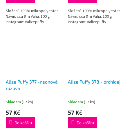
Složení: 100% mikropolyester
Složení: 100% mikropolyester
Návin: cca 9 m Váha: 100 g
Návin: cca 9 m Váha: 100 g
Instagram: #alizepuffy
Instagram: #alizepuffy
Alize Puffy 377 -neonová
Alize Puffy 378 - orchidej
rúžová
Skladem
(12 ks)
Skladem
(17 ks)
57 Kč
57 Kč
Do košíku
Do košíku