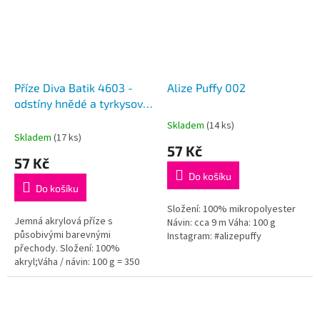
Příze Diva Batik 4603 -
Alize Puffy 002
odstíny hnědé a tyrkysové
s krémovou
Skladem
(14 ks)
Průměrné
Skladem
(17 ks)
hodnocení
57 Kč
produktu
57 Kč
je
Do košíku
5,0
Do košíku
z
5
Složení: 100% mikropolyester
Jemná akrylová příze s
hvězdiček.
Návin: cca 9 m Váha: 100 g
působivými barevnými
Instagram: #alizepuffy
přechody. Složení: 100%
akryl;Váha / návin: 100 g = 350
m;Doporučená velikost jehlic /
háčku: 2,5 - 3,5 / 1 - 3...