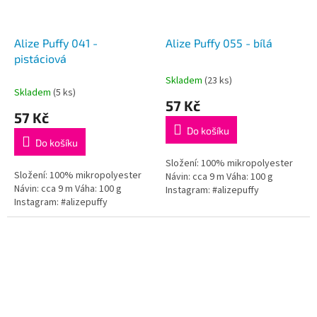
Alize Puffy 041 -
Alize Puffy 055 - bílá
pistáciová
Skladem
(23 ks)
Průměrné
Skladem
(5 ks)
hodnocení
57 Kč
produktu
57 Kč
je
Do košíku
5,0
Do košíku
z
5
Složení: 100% mikropolyester
Složení: 100% mikropolyester
hvězdiček.
Návin: cca 9 m Váha: 100 g
Návin: cca 9 m Váha: 100 g
Instagram: #alizepuffy
Instagram: #alizepuffy