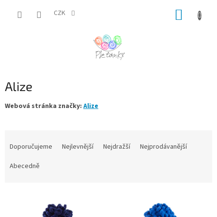
Přejít
NÁKUP
na
CZK
obsah
KOŠÍK
Alize
Webová stránka značky:
Alize
Ř
a
Doporučujeme
Nejlevnější
Nejdražší
Nejprodávanější
z
e
Abecedně
n
í
V
p
ý
r