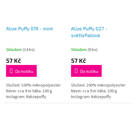
Alize Puffy 019 - mint
Alize Puffy 027 -
světlefialová
Skladem
(14 ks)
Skladem
(9 ks)
57 Kč
57 Kč
Do košíku
Do košíku
Složení: 100% mikropolyester
Složení: 100% mikropolyester
Návin: cca 9 m Váha: 100 g
Návin: cca 9 m Váha: 100 g
Instagram: #alizepuffy
Instagram: #alizepuffy