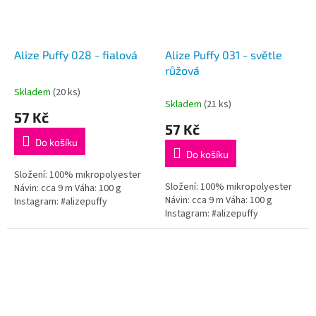
Alize Puffy 028 - fialová
Alize Puffy 031 - světle
růžová
Skladem
(20 ks)
Průměrné
Skladem
(21 ks)
hodnocení
57 Kč
produktu
57 Kč
je
Do košíku
5,0
Do košíku
z
5
Složení: 100% mikropolyester
Složení: 100% mikropolyester
hvězdiček.
Návin: cca 9 m Váha: 100 g
Návin: cca 9 m Váha: 100 g
Instagram: #alizepuffy
Instagram: #alizepuffy