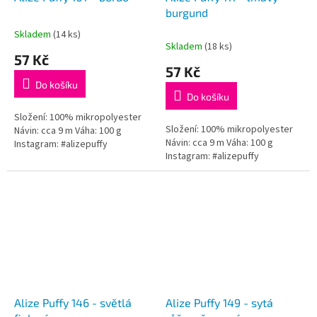
burgund
Skladem
(14 ks)
Průměrné
Skladem
(18 ks)
hodnocení
57 Kč
produktu
57 Kč
je
Do košíku
5,0
Do košíku
z
5
Složení: 100% mikropolyester
Složení: 100% mikropolyester
hvězdiček.
Návin: cca 9 m Váha: 100 g
Návin: cca 9 m Váha: 100 g
Instagram: #alizepuffy
Instagram: #alizepuffy
Alize Puffy 146 - světlá
Alize Puffy 149 - sytá