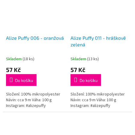
Alize Puffy 006 - oranžová
Alize Puffy 011 - hráškově
zelená
Skladem
(18 ks)
Skladem
(13 ks)
57 Kč
57 Kč
Do košíku
Do košíku
Složení: 100% mikropolyester
Složení: 100% mikropolyester
Návin: cca 9 m Váha: 100 g
Návin: cca 9 m Váha: 100 g
Instagram: #alizepuffy
Instagram: #alizepuffy