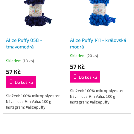
p
o
i
d
s
u
p
k
r
t
o
ů
d
Alize Puffy 058 -
Alize Puffy 141 - královská
u
tmavomodrá
modrá
k
Skladem
(20 ks)
Průměrné
t
Skladem
(13 ks)
hodnocení
57 Kč
ů
produktu
57 Kč
je
Do košíku
5,0
Do košíku
z
5
Složení: 100% mikropolyester
Složení: 100% mikropolyester
hvězdiček.
Návin: cca 9 m Váha: 100 g
Návin: cca 9 m Váha: 100 g
Instagram: #alizepuffy
Instagram: #alizepuffy