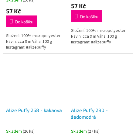
Skladem
(16 ks)
hodnocení
57 Kč
produktu
57 Kč
je
Do košíku
5,0
Do košíku
z
5
Složení: 100% mikropolyester
Složení: 100% mikropolyester
hvězdiček.
Návin: cca 9 m Váha: 100 g
Návin: cca 9 m Váha: 100 g
Instagram: #alizepuffy
Instagram: #alizepuffy
Alize Puffy 268 - kakaová
Alize Puffy 280 -
šedomodrá
Skladem
(26 ks)
Skladem
(27 ks)