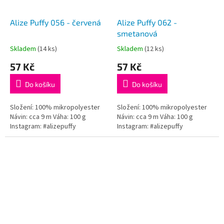
Alize Puffy 056 - červená
Alize Puffy 062 -
smetanová
Skladem
(14 ks)
Skladem
(12 ks)
Průměrné
Průměrné
hodnocení
hodnocení
57 Kč
57 Kč
produktu
produktu
je
je
Do košíku
Do košíku
5,0
5,0
z
z
5
5
Složení: 100% mikropolyester
Složení: 100% mikropolyester
hvězdiček.
hvězdiček.
Návin: cca 9 m Váha: 100 g
Návin: cca 9 m Váha: 100 g
Instagram: #alizepuffy
Instagram: #alizepuffy