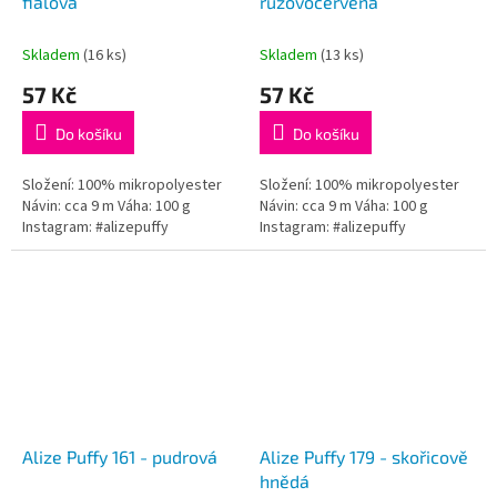
fialová
růžovočervená
Skladem
(16 ks)
Skladem
(13 ks)
57 Kč
57 Kč
Do košíku
Do košíku
Složení: 100% mikropolyester
Složení: 100% mikropolyester
Návin: cca 9 m Váha: 100 g
Návin: cca 9 m Váha: 100 g
Instagram: #alizepuffy
Instagram: #alizepuffy
Alize Puffy 161 - pudrová
Alize Puffy 179 - skořicově
hnědá