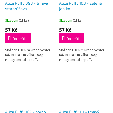
Alize Puffy 098 - tmavá
Alize Puffy 103 - zelené
starorůžová
jablko
Skladem
(21 ks)
Skladem
(21 ks)
57 Kč
57 Kč
Do košíku
Do košíku
Složení: 100% mikropolyester
Složení: 100% mikropolyester
Návin: cca 9 m Váha: 100 g
Návin: cca 9 m Váha: 100 g
Instagram: #alizepuffy
Instagram: #alizepuffy
Alize Puffy 107 - bordó
Alize Puffy 111 - tmavý