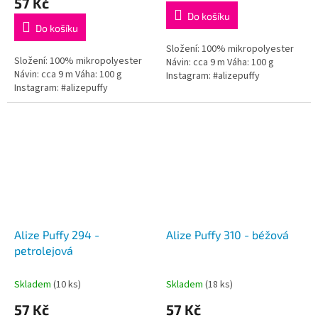
57 Kč
je
Do košíku
5,0
Do košíku
z
5
Složení: 100% mikropolyester
Složení: 100% mikropolyester
hvězdiček.
Návin: cca 9 m Váha: 100 g
Návin: cca 9 m Váha: 100 g
Instagram: #alizepuffy
Instagram: #alizepuffy
Alize Puffy 294 -
Alize Puffy 310 - béžová
petrolejová
Skladem
(10 ks)
Skladem
(18 ks)
57 Kč
57 Kč