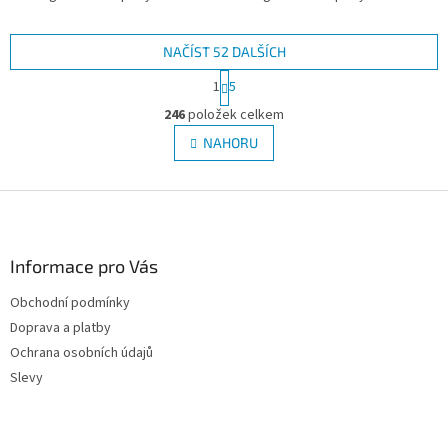
NAČÍST 52 DALŠÍCH
S
1
5
t
O
r
246
položek celkem
v
á
l
NAHORU
n
á
k
d
o
v
Z
a
á
c
á
n
í
p
í
p
a
Informace pro Vás
r
t
v
Obchodní podmínky
í
k
Doprava a platby
y
v
Ochrana osobních údajů
ý
Slevy
p
i
s
u