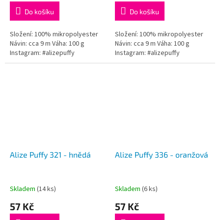
Do košíku
Do košíku
Složení: 100% mikropolyester
Složení: 100% mikropolyester
Návin: cca 9 m Váha: 100 g
Návin: cca 9 m Váha: 100 g
Instagram: #alizepuffy
Instagram: #alizepuffy
Alize Puffy 321 - hnědá
Alize Puffy 336 - oranžová
Skladem
(14 ks)
Skladem
(6 ks)
57 Kč
57 Kč