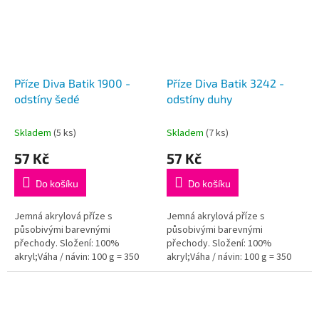
Příze Diva Batik 1900 -
Příze Diva Batik 3242 -
odstíny šedé
odstíny duhy
Skladem
(5 ks)
Skladem
(7 ks)
57 Kč
57 Kč
Do košíku
Do košíku
Jemná akrylová příze s
Jemná akrylová příze s
působivými barevnými
působivými barevnými
přechody. Složení: 100%
přechody. Složení: 100%
akryl;Váha / návin: 100 g = 350
akryl;Váha / návin: 100 g = 350
m;Doporučená velikost jehlic /
m;Doporučená velikost jehlic /
háčku: 2,5 - 3,5 / 1 - 3...
háčku: 2,5 - 3,5 / 1 - 3...