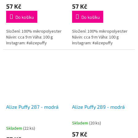
57 Kč
57 Kč
Do košíku
Do košíku
Složení: 100% mikropolyester
Složení: 100% mikropolyester
Návin: cca 9 m Váha: 100 g
Návin: cca 9 m Váha: 100 g
Instagram: #alizepuffy
Instagram: #alizepuffy
Alize Puffy 287 - modrá
Alize Puffy 289 - modrá
Skladem
(20 ks)
Průměrné
Skladem
(22 ks)
hodnocení
57 Kč
produktu