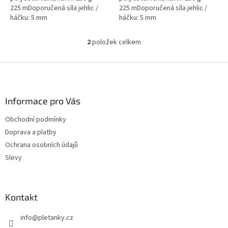
225 mDoporučená síla jehlic /
225 mDoporučená síla jehlic /
háčku: 5 mm
háčku: 5 mm
Instagram #macramecottonspectrum
Instagram #macramecottonspectr
2
položek celkem
O
v
l
Z
á
á
d
p
a
a
Informace pro Vás
c
t
í
Obchodní podmínky
í
p
Doprava a platby
r
v
Ochrana osobních údajů
k
Slevy
y
v
ý
p
Kontakt
i
s
info
@
pletanky.cz
u