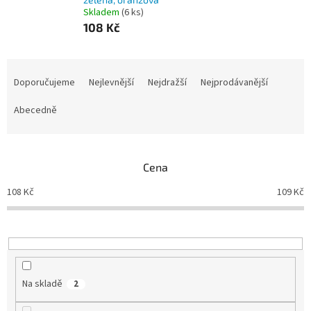
Skladem
(6 ks)
108 Kč
Ř
a
Doporučujeme
Nejlevnější
Nejdražší
Nejprodávanější
z
e
Abecedně
n
í
p
Cena
r
o
108
Kč
109
Kč
d
u
k
t
ů
Na skladě
2