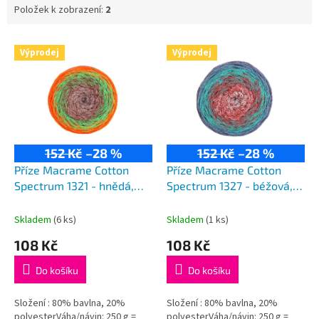
Položek k zobrazení:
2
V
Výprodej
Výprodej
ý
p
i
s
p
r
152 Kč
–28 %
152 Kč
–28 %
o
d
Příze Macrame Cotton
Příze Macrame Cotton
u
Spectrum 1321 - hnědá,
Spectrum 1327 - béžová,
k
zelená, oranžová
kaštanová, tmavý tyrkys,
t
modrá
Skladem
(6 ks)
Skladem
(1 ks)
ů
108 Kč
108 Kč
Do košíku
Do košíku
Složení : 80% bavlna, 20%
Složení : 80% bavlna, 20%
polyesterVáha/návin: 250 g =
polyesterVáha/návin: 250 g =