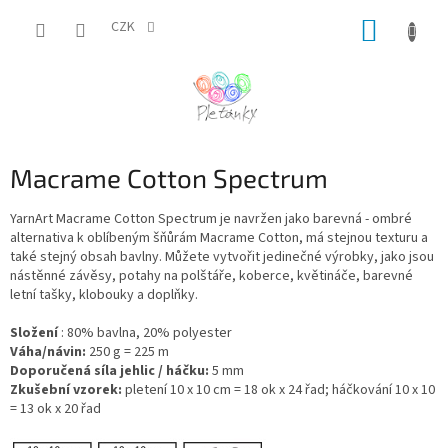
Přejít
NÁKUP
na
CZK
obsah
KOŠÍK
Macrame Cotton Spectrum
YarnArt Macrame Cotton Spectrum je navržen jako barevná - ombré
alternativa k oblíbeným šňůrám Macrame Cotton, má stejnou texturu a
také stejný obsah bavlny. Můžete vytvořit jedinečné výrobky, jako jsou
nástěnné závěsy, potahy na polštáře, koberce, květináče, barevné
letní tašky, klobouky a doplňky.
Složení
: 80% bavlna, 20% polyester
Váha/návin:
250 g = 225 m
Doporučená síla jehlic / háčku:
5 mm
Zkušební vzorek:
pletení 10 x 10 cm = 18 ok x 24 řad; háčkování 10 x 10
= 13 ok x 20 řad