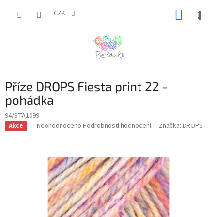
Přejít
NÁKUP
na
CZK
obsah
KOŠÍK
Příze DROPS Fiesta print 22 -
pohádka
94/STA1099
Průměrné
Neohodnoceno
Podrobnosti hodnocení
Značka:
DROPS
Akce
hodnocení
produktu
je
0,0
z
5
hvězdiček.