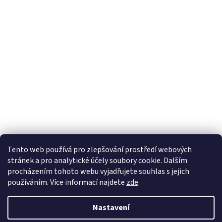
Tento web používá
pro zlepšování prostředí webových
stránek a pro analytické účely
soubory cookie. Dalším
Sledovat na Instagramu
procházením tohoto webu vyjadřujete souhlas s jejich
používáním. Více informací
najdete
zde
.
Vytvořil Shoptet
Nastavení