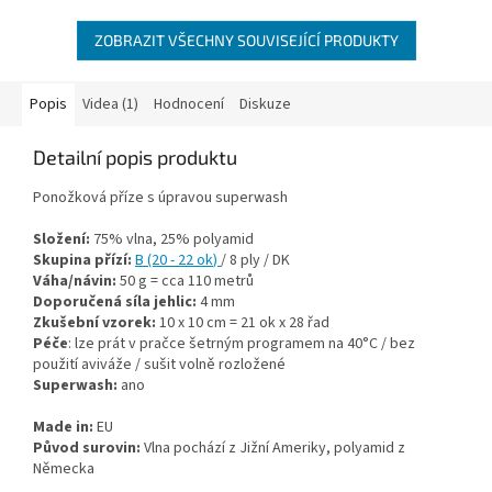
ZOBRAZIT VŠECHNY SOUVISEJÍCÍ PRODUKTY
Popis
Videa (1)
Hodnocení
Diskuze
Detailní popis produktu
Ponožková příze s úpravou superwash
Složení:
75% vlna, 25% polyamid
Skupina přízí:
B (20 - 22 ok
)
/ 8 ply / DK
Váha/návin:
50 g = cca 110 metrů
Doporučená síla jehlic:
4 mm
Zkušební vzorek:
10 x 10 cm = 21 ok x 28 řad
Péče
: lze prát v pračce šetrným programem na 40°C / bez
použití aviváže / sušit volně rozložené
Superwash:
ano
Made in:
EU
Původ surovin:
Vlna pochází z Jižní Ameriky, polyamid z
Německa