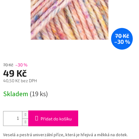
70 Kč
–30 %
70 Kč
–30 %
49 Kč
40,50 Kč bez DPH
Měrná
Skladem
(19 ks)
cena:
Přidat do košíku
Veselá a pestrá univerzální příze, která je hřejivá a měkká na dotek.