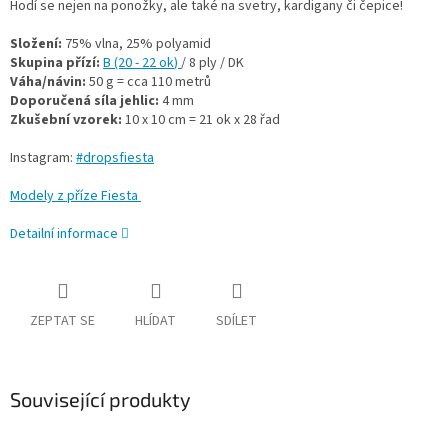
Hodí se nejen na ponožky, ale také na svetry, kardigany či čepice!
Složení:
75% vlna, 25% polyamid
Skupina přízí:
B (20 - 22 ok
)
/ 8 ply / DK
Váha/návin:
50 g = cca 110 metrů
Doporučená síla jehlic:
4 mm
Zkušební vzorek:
10 x 10 cm = 21 ok x 28 řad
Instagram:
#dropsfiesta
Modely z příze Fiesta
Detailní informace
ZEPTAT SE
HLÍDAT
SDÍLET
Související produkty