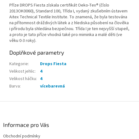
Příze DROPS Fiesta získala certifikát Oeko-Tex® (číslo
2013OK0060), Standard 100, Třída I, vydaný zkušebním ústavem
Aitex Technical Textile Institute. To znamená, že byla testována
na přítomnost dráždivých látek a z hlediska působení na člověka
i přírodu byla shledána bezpečnou. Třída I je ten nejvyšší stupeň,
a proto je tato příze vhodná také pro miminka a malé děti (ve
věku 0-3 roky).
Doplňkové parametry
Kategorie
:
Drops Fiesta
Velikost jehlic
:
4
Velikost háčku
:
4
Barva
:
vícebarevná
Z
á
p
a
Informace pro Vás
t
Obchodní podmínky
í