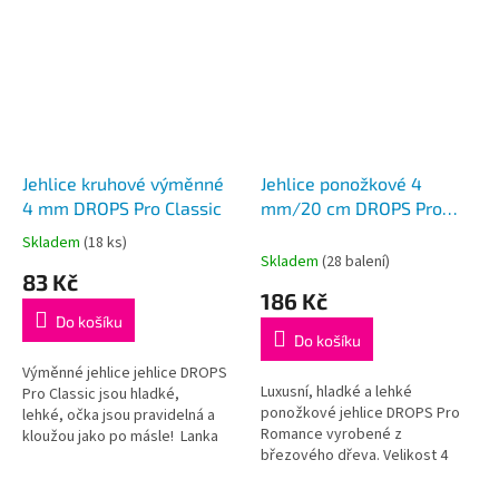
Jehlice kruhové výměnné
Jehlice ponožkové 4
4 mm DROPS Pro Classic
mm/20 cm DROPS Pro
Romance (Birch)
Skladem
(18 ks)
Průměrné
Skladem
(28 balení)
hodnocení
83 Kč
produktu
186 Kč
je
Do košíku
5,0
Do košíku
z
5
Výměnné jehlice jehlice DROPS
Luxusní, hladké a lehké
hvězdiček.
Pro Classic jsou hladké,
ponožkové jehlice DROPS Pro
lehké, očka jsou pravidelná a
Romance vyrobené z
kloužou jako po másle! Lanka
březového dřeva. Velikost 4
nejsou součástí balení, je třeba
mm, délka 20 cm, balení
je dokoupit dle požadované...
obsahuje 5ks.