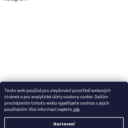
Tento web používá
pro zlepšování prostředí webových
stránek a pro analytické účely
soubory cookie. Dalším
Sledovat na Instagramu
procházením tohoto webu vyjadřujete souhlas s jejich
používáním. Více informací
najdete
zde
.
Vytvořil Shoptet
Nastavení