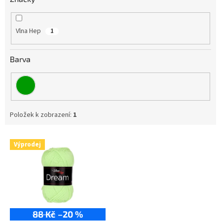
Vlna Hep
1
Barva
Položek k zobrazení:
1
V
Výprodej
ý
p
i
s
p
r
88 Kč
–20 %
o