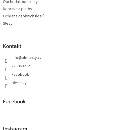
Obchodní podmínky
í
p
Doprava a platby
r
v
Ochrana osobních údajů
k
Slevy
y
v
ý
p
Kontakt
i
s
info
@
pletanky.cz
u
778069212
Facebook
pletanky
Facebook
Instagram