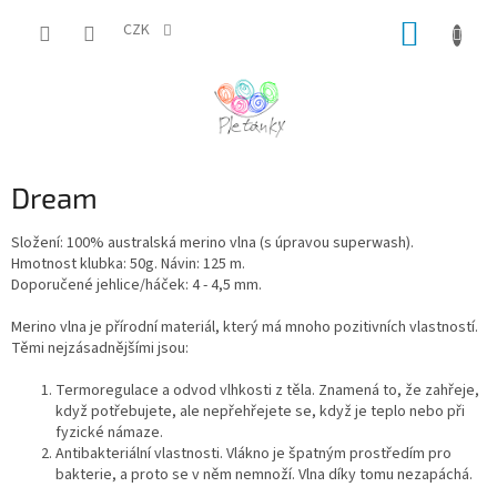
Přejít
NÁKUP
na
CZK
obsah
KOŠÍK
Dream
Složení: 100% australská merino vlna (s úpravou superwash).
Hmotnost klubka: 50g. Návin: 125 m.
Doporučené jehlice/háček: 4 - 4,5 mm.
Merino vlna je přírodní materiál, který má mnoho pozitivních vlastností.
Těmi nejzásadnějšími jsou:
Termoregulace a odvod vlhkosti z těla. Znamená to, že zahřeje,
když potřebujete, ale nepřehřejete se, když je teplo nebo při
fyzické námaze.
Antibakteriální vlastnosti. Vlákno je špatným prostředím pro
bakterie, a proto se v něm nemnoží. Vlna díky tomu nezapáchá.