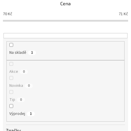
Cena
r
o
70
Kč
71
Kč
d
u
k
t
ů
Na skladě
1
Akce
0
Novinka
0
Tip
0
Výprodej
1
Značky