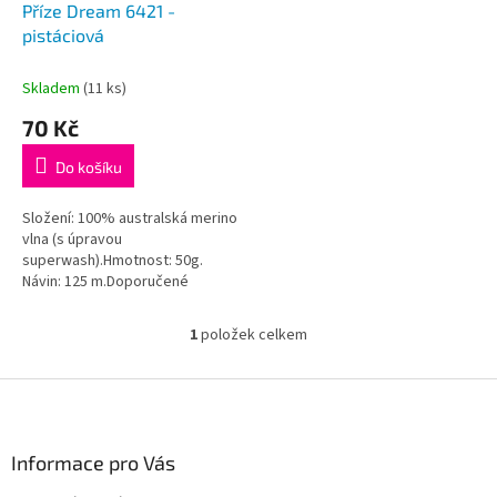
d
Příze Dream 6421 -
u
pistáciová
k
t
Skladem
(11 ks)
ů
70 Kč
Do košíku
Složení: 100% australská merino
vlna (s úpravou
superwash).Hmotnost: 50g.
Návin: 125 m.Doporučené
jehlice/háček: 4 - 4,5 mm.
1
položek celkem
O
v
l
Z
á
á
d
p
a
a
Informace pro Vás
c
t
í