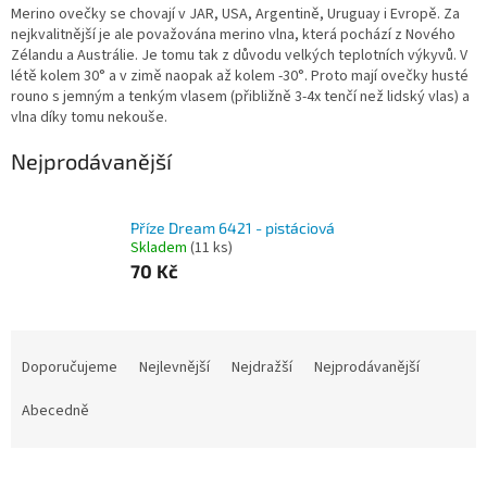
Merino ovečky se chovají v JAR, USA, Argentině, Uruguay i Evropě. Za
nejkvalitnější je ale považována merino vlna, která pochází z Nového
Zélandu a Austrálie. Je tomu tak z důvodu velkých teplotních výkyvů. V
létě kolem 30° a v zimě naopak až kolem -30°. Proto mají ovečky husté
rouno s jemným a tenkým vlasem (přibližně 3-4x tenčí než lidský vlas) a
vlna díky tomu nekouše.
Nejprodávanější
Příze Dream 6421 - pistáciová
Skladem
(11 ks)
70 Kč
Ř
a
Doporučujeme
Nejlevnější
Nejdražší
Nejprodávanější
z
e
Abecedně
n
í
p