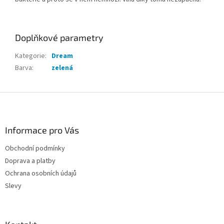
Doplňkové parametry
Kategorie
:
Dream
Barva
:
zelená
Z
á
p
a
Informace pro Vás
t
Obchodní podmínky
í
Doprava a platby
Ochrana osobních údajů
Slevy