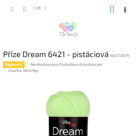
Přejít
NÁKUP
na
CZK
obsah
KOŠÍK
Příze Dream 6421 - pistáciová
94/STA879
Průměrné
Neohodnoceno
Podrobnosti hodnocení
Výprodej
hodnocení
Značka:
Vlna Hep
produktu
je
0,0
z
5
hvězdiček.