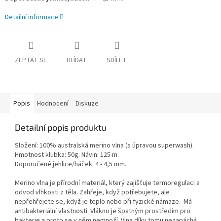
Detailní informace
ZEPTAT SE
HLÍDAT
SDÍLET
Popis
Hodnocení
Diskuze
Detailní popis produktu
Složení: 100% australská merino vlna (s úpravou superwash).
Hmotnost klubka: 50g. Návin: 125 m.
Doporučené jehlice/háček: 4 - 4,5 mm.
Merino vlna je přírodní materiál, který zajišťuje termoregulaci a
odvod vlhkosti z těla. Zahřeje, když potřebujete, ale
nepřehřejete se, když je teplo nebo při fyzické námaze. Má
antibakteriální vlastnosti. Vlákno je špatným prostředím pro
bakterie a proto se v něm nemnoží. Vlna díky tomu nezapáchá.