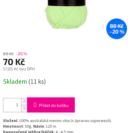
88 Kč
–20 %
88 Kč
–20 %
70 Kč
57,85 Kč bez DPH
Měrná
Skladem
(11 ks)
cena:
Přidat do košíku
Složení
: 100% australská merino vlna (s úpravou superwash).
Hmotnost
: 50g.
Návin
: 125 m.
Doporučené jehlice/háček
: 4 - 4,5 mm.