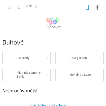
Přejít
NÁKUP
na
CZK
obsah
KOŠÍK
Duhové
Butterfly
Rosegarden
Alize Diva Ombré
Mohair De Luxe
Batik
Nejprodávanější
Příze Butterfly 58 - Havaj