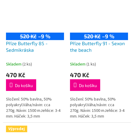
520 Kč
–9 %
520 Kč
–9 %
Příze Butterfly 85 -
Příze Butterfly 91 - Sexon
Sedmikráska
the beach
Skladem
(2 ks)
Skladem
(1 ks)
470 Kč
470 Kč
Do košíku
Do košíku
Složení: 50% bavlna, 50%
Složení: 50% bavlna, 50%
polyakryl.Váha/návin: cca
polyakryl.Váha/návin: cca
270g. Návin: 1500 mJehlice: 3-4
270g. Návin: 1500 mJehlice: 3-4
mm. Háček: 3,5 mm
mm. Háček: 3,5 mm
Výprodej