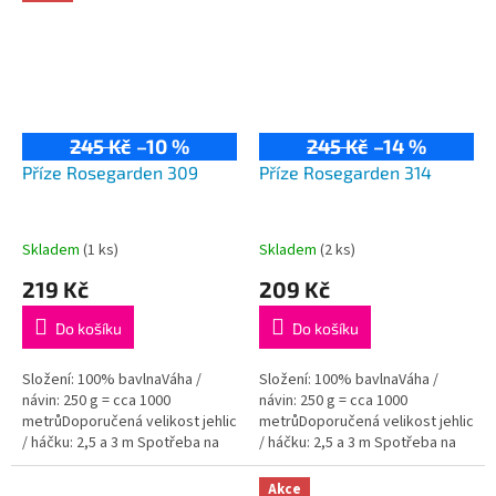
245 Kč
–10 %
245 Kč
–14 %
Příze Rosegarden 309
Příze Rosegarden 314
Skladem
(1 ks)
Skladem
(2 ks)
219 Kč
209 Kč
Do košíku
Do košíku
Složení: 100% bavlnaVáha /
Složení: 100% bavlnaVáha /
návin: 250 g = cca 1000
návin: 250 g = cca 1000
metrůDoporučená velikost jehlic
metrůDoporučená velikost jehlic
/ háčku: 2,5 a 3 m Spotřeba na
/ háčku: 2,5 a 3 m Spotřeba na
dámský svetřík je přibližně 500
dámský svetřík je přibližně 500
g.
g.
Akce