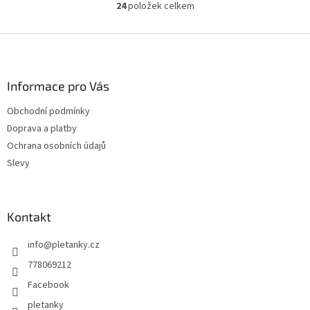
24
položek celkem
O
v
l
Z
á
á
d
p
a
a
Informace pro Vás
c
t
í
Obchodní podmínky
í
p
Doprava a platby
r
v
Ochrana osobních údajů
k
Slevy
y
v
ý
p
Kontakt
i
s
info
@
pletanky.cz
u
778069212
Facebook
pletanky