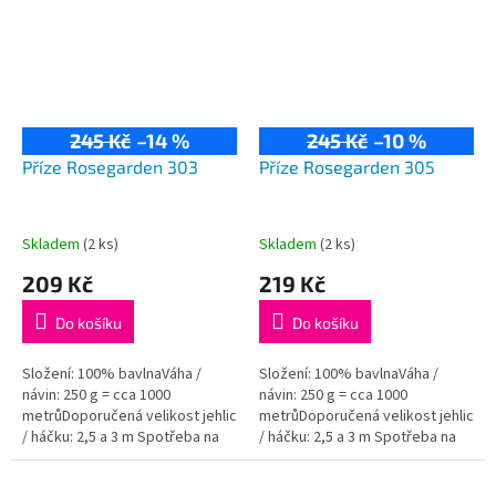
245 Kč
–14 %
245 Kč
–10 %
Příze Rosegarden 303
Příze Rosegarden 305
Skladem
(2 ks)
Skladem
(2 ks)
209 Kč
219 Kč
Do košíku
Do košíku
Složení: 100% bavlnaVáha /
Složení: 100% bavlnaVáha /
návin: 250 g = cca 1000
návin: 250 g = cca 1000
metrůDoporučená velikost jehlic
metrůDoporučená velikost jehlic
/ háčku: 2,5 a 3 m Spotřeba na
/ háčku: 2,5 a 3 m Spotřeba na
dámský svetřík je přibližně 500
dámský svetřík je přibližně 500
g.
g.