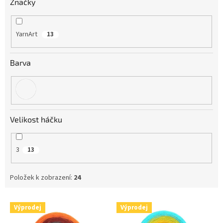
Značky
YarnArt
13
Barva
Velikost háčku
3
13
Položek k zobrazení:
24
V
Výprodej
Výprodej
ý