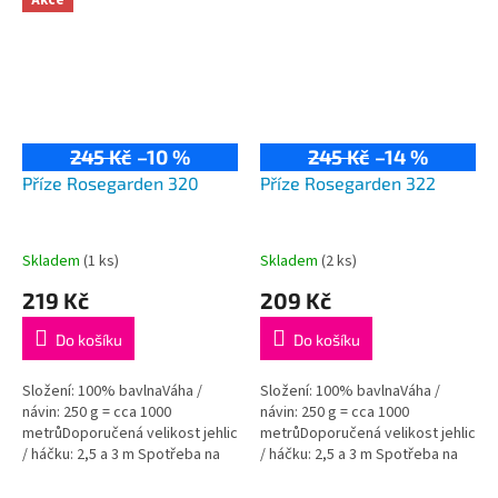
Akce
245 Kč
–10 %
245 Kč
–14 %
Příze Rosegarden 320
Příze Rosegarden 322
Skladem
(1 ks)
Skladem
(2 ks)
219 Kč
209 Kč
Do košíku
Do košíku
Složení: 100% bavlnaVáha /
Složení: 100% bavlnaVáha /
návin: 250 g = cca 1000
návin: 250 g = cca 1000
metrůDoporučená velikost jehlic
metrůDoporučená velikost jehlic
/ háčku: 2,5 a 3 m Spotřeba na
/ háčku: 2,5 a 3 m Spotřeba na
dámský svetřík je přibližně 500
dámský svetřík je přibližně 500
g.
g.