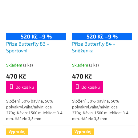
520 Kč
–9 %
520 Kč
–9 %
Příze Butterfly 83 -
Příze Butterfly 84 -
Sportovní
Sněženka
Skladem
(1 ks)
Skladem
(1 ks)
470 Kč
470 Kč
Do košíku
Do košíku
Složení: 50% bavlna, 50%
Složení: 50% bavlna, 50%
polyakryl.Váha/návin: cca
polyakryl.Váha/návin: cca
270g. Návin: 1500 mJehlice: 3-4
270g. Návin: 1500 mJehlice: 3-4
mm. Háček: 3,5 mm
mm. Háček: 3,5 mm
Výprodej
Výprodej