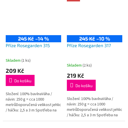
245 Kč
–14 %
245 Kč
–10 %
Příze Rosegarden 315
Příze Rosegarden 317
Skladem
(1 ks)
Průměrné
Skladem
(2 ks)
hodnocení
209 Kč
produktu
219 Kč
je
Do košíku
5,0
Do košíku
z
5
Složení: 100% bavlnaVáha /
Složení: 100% bavlnaVáha /
hvězdiček.
návin: 250 g = cca 1000
návin: 250 g = cca 1000
metrůDoporučená velikost jehlic
metrůDoporučená velikost jehlic
/ háčku: 2,5 a 3 m Spotřeba na
/ háčku: 2,5 a 3 m Spotřeba na
dámský svetřík je přibližně 500
dámský svetřík je přibližně 500
g.
g.