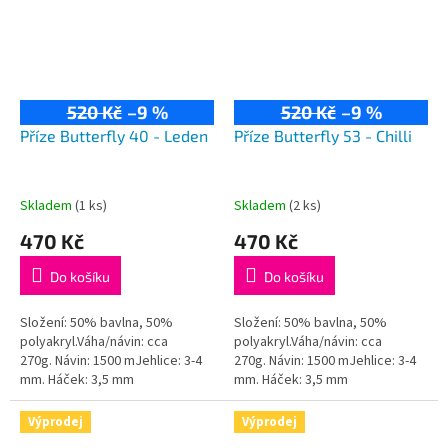
520 Kč
–9 %
520 Kč
–9 %
Příze Butterfly 40 - Leden
Příze Butterfly 53 - Chilli
Skladem
(1 ks)
Skladem
(2 ks)
470 Kč
470 Kč
Do košíku
Do košíku
Složení: 50% bavlna, 50%
Složení: 50% bavlna, 50%
polyakryl.Váha/návin: cca
polyakryl.Váha/návin: cca
270g. Návin: 1500 mJehlice: 3-4
270g. Návin: 1500 mJehlice: 3-4
mm. Háček: 3,5 mm
mm. Háček: 3,5 mm
Výprodej
Výprodej