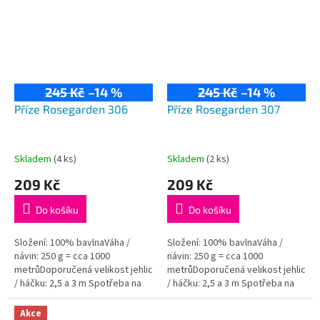
245 Kč
–14 %
245 Kč
–14 %
Příze Rosegarden 306
Příze Rosegarden 307
Skladem
(4 ks)
Skladem
(2 ks)
209 Kč
209 Kč
Do košíku
Do košíku
Složení: 100% bavlnaVáha /
Složení: 100% bavlnaVáha /
návin: 250 g = cca 1000
návin: 250 g = cca 1000
metrůDoporučená velikost jehlic
metrůDoporučená velikost jehlic
/ háčku: 2,5 a 3 m Spotřeba na
/ háčku: 2,5 a 3 m Spotřeba na
dámský svetřík je přibližně 500
dámský svetřík je přibližně 500
g.
g.
Akce