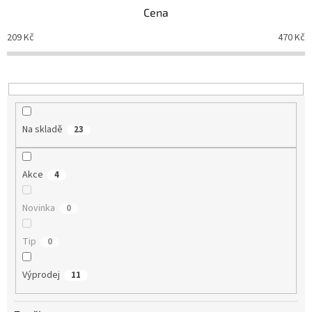
p
Cena
r
o
209
Kč
470
Kč
d
u
k
t
ů
Na skladě
23
Akce
4
Novinka
0
Tip
0
Výprodej
11