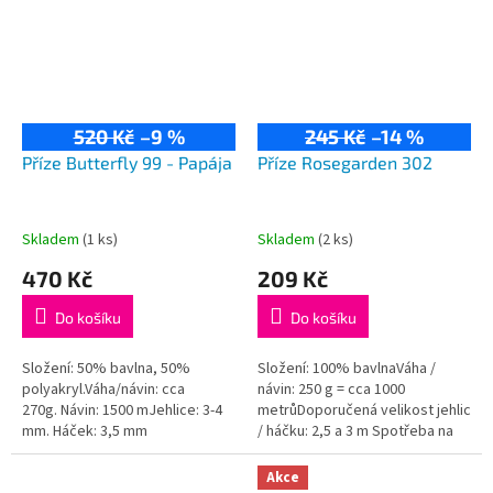
520 Kč
–9 %
245 Kč
–14 %
Příze Butterfly 99 - Papája
Příze Rosegarden 302
Skladem
(1 ks)
Skladem
(2 ks)
470 Kč
209 Kč
Do košíku
Do košíku
Složení: 50% bavlna, 50%
Složení: 100% bavlnaVáha /
polyakryl.Váha/návin: cca
návin: 250 g = cca 1000
270g. Návin: 1500 mJehlice: 3-4
metrůDoporučená velikost jehlic
mm. Háček: 3,5 mm
/ háčku: 2,5 a 3 m Spotřeba na
dámský svetřík je přibližně 500
g.
Akce