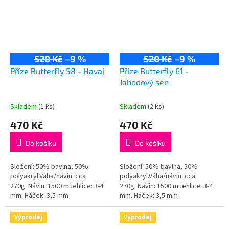
520 Kč
–9 %
520 Kč
–9 %
Příze Butterfly 58 - Havaj
Příze Butterfly 61 -
Jahodový sen
Skladem
(1 ks)
Skladem
(2 ks)
470 Kč
470 Kč
Do košíku
Do košíku
Složení: 50% bavlna, 50%
Složení: 50% bavlna, 50%
polyakryl.Váha/návin: cca
polyakryl.Váha/návin: cca
270g. Návin: 1500 mJehlice: 3-4
270g. Návin: 1500 mJehlice: 3-4
mm. Háček: 3,5 mm
mm. Háček: 3,5 mm
Výprodej
Výprodej