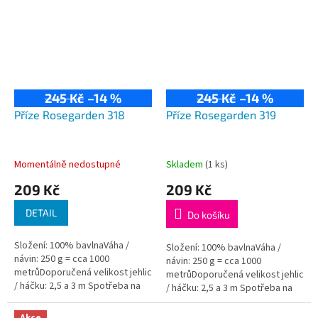
245 Kč
–14 %
245 Kč
–14 %
Příze Rosegarden 318
Příze Rosegarden 319
Momentálně nedostupné
Skladem
(1 ks)
209 Kč
209 Kč
DETAIL
Do košíku
Složení: 100% bavlnaVáha /
Složení: 100% bavlnaVáha /
návin: 250 g = cca 1000
návin: 250 g = cca 1000
metrůDoporučená velikost jehlic
metrůDoporučená velikost jehlic
/ háčku: 2,5 a 3 m Spotřeba na
/ háčku: 2,5 a 3 m Spotřeba na
dámský svetřík je přibližně 500
dámský svetřík je přibližně 500
g.
g.