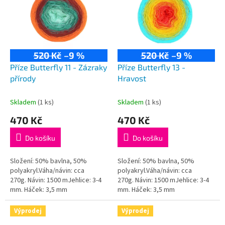
p
i
s
p
r
520 Kč
–9 %
520 Kč
–9 %
o
d
Příze Butterfly 11 - Zázraky
Příze Butterfly 13 -
u
přírody
Hravost
k
t
Skladem
(1 ks)
Skladem
(1 ks)
ů
470 Kč
470 Kč
Do košíku
Do košíku
Složení: 50% bavlna, 50%
Složení: 50% bavlna, 50%
polyakryl.Váha/návin: cca
polyakryl.Váha/návin: cca
270g. Návin: 1500 mJehlice: 3-4
270g. Návin: 1500 mJehlice: 3-4
mm. Háček: 3,5 mm
mm. Háček: 3,5 mm
Výprodej
Výprodej