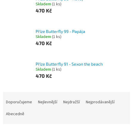
Skladem
(1 ks)
470 Kč
Příze Butterfly 99 - Papája
Skladem
(1 ks)
470 Kč
Příze Butterfly 91 - Sexon the beach
Skladem
(1 ks)
470 Kč
Ř
a
Doporučujeme
Nejlevnější
Nejdražší
Nejprodávanější
z
e
Abecedně
n
í