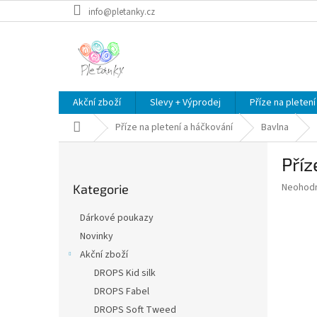
Přejít
info@pletanky.cz
na
obsah
Akční zboží
Slevy + Výprodej
Příze na pletení
Domů
Příze na pletení a háčkování
Bavlna
P
Pří
o
Přeskočit
s
Průměr
Neohod
Kategorie
kategorie
t
hodnoce
r
produkt
Dárkové poukazy
a
je
Novinky
0,0
n
z
Akční zboží
n
5
í
DROPS Kid silk
hvězdič
p
DROPS Fabel
a
DROPS Soft Tweed