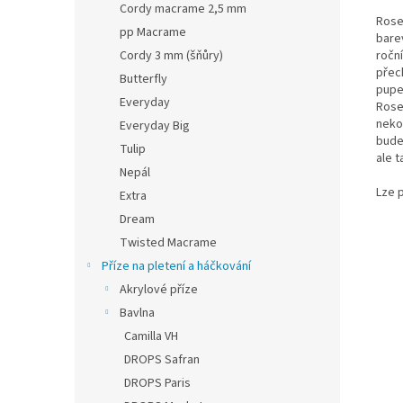
Cordy macrame 2,5 mm
Rose
pp Macrame
bare
Cordy 3 mm (šňůry)
ročn
přec
Butterfly
pupe
Everyday
Rose
neko
Everyday Big
bude
Tulip
ale t
Nepál
Lze 
Extra
Dream
Twisted Macrame
Příze na pletení a háčkování
Akrylové příze
Bavlna
Camilla VH
DROPS Safran
DROPS Paris