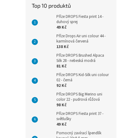
Top 10 produktů
Příze DROPS Fiesta print 14 -
duhový sprej
49 Kč
Příze Drops Air uni colour 44 -
karmínová červená
138 Kč
Příze DROPS Brushed Alpaca
Silk 28 - nebeská modrá
81 Kč
Příze DROPS Kid-Silk uni colour
02 - černá
92 Kč
Příze DROPS Big Merino uni
color 22 - pudrová růžová
98 Kč
Příze DROPS Fiesta print 37 -
světlušky
49 Kč
Pomocný zavírací špendlík