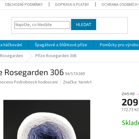
OBCHODNÍ PODMÍNKY
DOPRAVA A PLATBY
OCHRANA OSOBNÍCH 
HLEDAT
 a háčkování
Špagátové a šňůrkové příze
Pomůcky pro výrobu
Rosegarden
Příze Rosegarden 306
ze Rosegarden 306
94/STA369
né
noceno
Podrobnosti hodnocení
Značka:
YarnArt
ní
u
245 Kč
209
172,73 K
Měrná
Skla
ek.
cena: