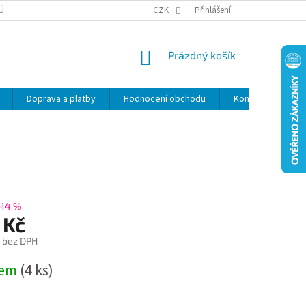
ÚDAJŮ
SLEVY
CZK
Přihlášení
NÁKUPNÍ
Prázdný košík
KOŠÍK
Doprava a platby
Hodnocení obchodu
Kontakty
Z
–14 %
 Kč
č bez DPH
dem
(4 ks)