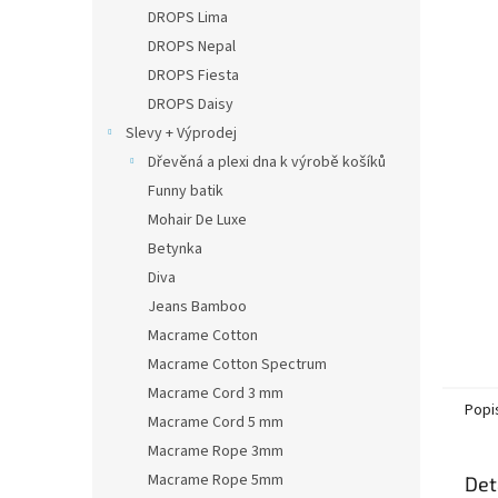
n
DROPS Lima
e
DROPS Nepal
l
DROPS Fiesta
DROPS Daisy
Slevy + Výprodej
Dřevěná a plexi dna k výrobě košíků
Funny batik
Mohair De Luxe
Betynka
Diva
Jeans Bamboo
Macrame Cotton
Macrame Cotton Spectrum
Macrame Cord 3 mm
Popi
Macrame Cord 5 mm
Macrame Rope 3mm
Macrame Rope 5mm
Det