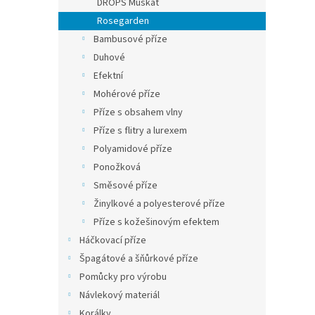
DROPS Muskat
Rosegarden
Bambusové příze
Duhové
Efektní
Mohérové příze
Příze s obsahem vlny
Příze s flitry a lurexem
Polyamidové příze
Ponožková
Směsové příze
Žinylkové a polyesterové příze
Příze s kožešinovým efektem
Háčkovací příze
Špagátové a šňůrkové příze
Pomůcky pro výrobu
Návlekový materiál
Korálky