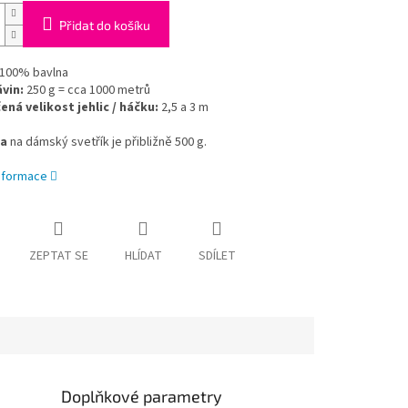
Přidat do košíku
100% bavlna
ávin:
250 g = cca 1000 metrů
ná velikost jehlic / háčku:
2,5 a 3 m
a
na dámský svetřík je přibližně 500 g.
informace
ZEPTAT SE
HLÍDAT
SDÍLET
Doplňkové parametry