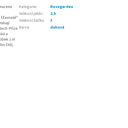
inacemi
Kategorie
:
Rosegarden
Velikost jehlic
:
2,5
" šťavnaté"
Velikost háčku
:
3
mínají
Barva
:
duhová
ech. Příze
kká a
obek z ní
ebo štól,