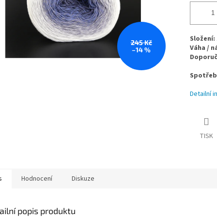
Složení:
245 Kč
Váha / n
–14 %
Doporuče
Spotřeb
Detailní 
TISK
s
Hodnocení
Diskuze
ailní popis produktu