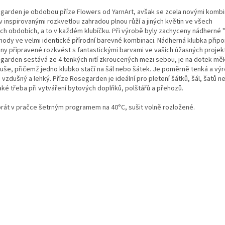
garden je obdobou příze Flowers od YarnArt, avšak se zcela novými komb
v inspirovanými rozkvetlou zahradou plnou růží a jiných květin ve všech
ích obdobích, a to v každém klubíčku. Při výrobě byly zachyceny nádherné 
hody ve velmi identické přírodní barevné kombinaci. Nádherná klubka připo
ny připravené rozkvést s fantastickými barvami ve vašich úžasných projekt
garden sestává ze 4 tenkých nití zkroucených mezi sebou, je na dotek mě
uše, přičemž jedno klubko stačí na šál nebo šátek. Je poměrně tenká a výr
 vzdušný a lehký.
Příze Rosegarden je ideální pro pletení šátků, šál, šatů n
aké třeba při vytváření bytových doplňků, polštářů a přehozů.
prát v pračce šetrným programem na 40°C, sušit volně rozložené.