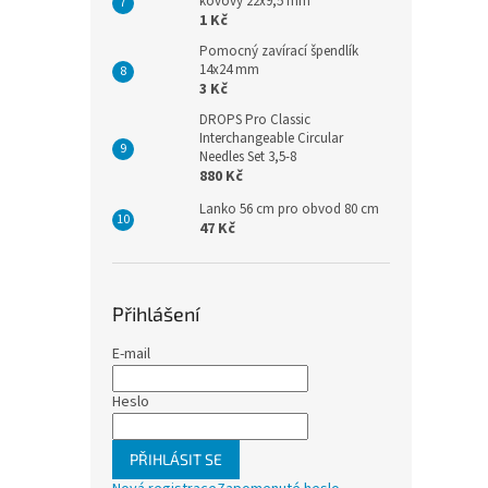
kovový 22x9,5 mm
1 Kč
Pomocný zavírací špendlík
14x24 mm
3 Kč
DROPS Pro Classic
Interchangeable Circular
Needles Set 3,5-8
880 Kč
Lanko 56 cm pro obvod 80 cm
47 Kč
Přihlášení
E-mail
Heslo
PŘIHLÁSIT SE