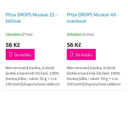
Příze DROPS Muskat 23 -
Příze DROPS Muskat 49 -
béžová
oranžová
Skladem
(27 ks)
Skladem
(13 ks)
56 Kč
56 Kč
Do košíku
Do košíku
Mercerovaná bavlna, krásně
Mercerovaná bavlna, krásně
lesklá a barevná! Složení: 100%
lesklá a barevná! Složení: 100%
bavlna;Váha / návin: 50 g = cca
bavlna;Váha / návin: 50 g = cca
100 metrů;Doporučená velikost
100 metrů;Doporučená velikost
jehlic / háčku: 4 mm. Instagram:...
jehlic / háčku: 4 mm. Instagram:...