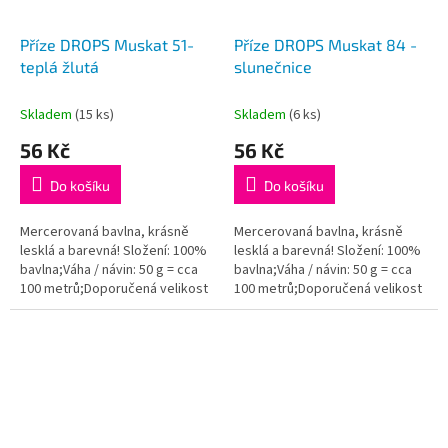
Příze DROPS Muskat 51-
Příze DROPS Muskat 84 -
teplá žlutá
slunečnice
Skladem
(15 ks)
Skladem
(6 ks)
56 Kč
56 Kč
Do košíku
Do košíku
Mercerovaná bavlna, krásně
Mercerovaná bavlna, krásně
lesklá a barevná! Složení: 100%
lesklá a barevná! Složení: 100%
bavlna;Váha / návin: 50 g = cca
bavlna;Váha / návin: 50 g = cca
100 metrů;Doporučená velikost
100 metrů;Doporučená velikost
jehlic / háčku: 4 mm. Instagram:...
jehlic / háčku: 4 mm. Instagram:...