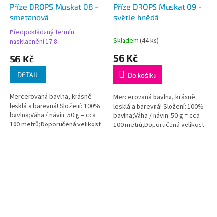
d
Příze DROPS Muskat 08 -
Příze DROPS Muskat 09 -
u
smetanová
světle hnědá
k
Předpokládaný termín
t
Průměrné
Skladem
(44 ks)
naskladnění 17.8.
hodnocení
ů
produktu
56 Kč
56 Kč
je
5,0
DETAIL
Do košíku
z
5
Mercerovaná bavlna, krásně
Mercerovaná bavlna, krásně
hvězdiček.
lesklá a barevná! Složení: 100%
lesklá a barevná! Složení: 100%
bavlna;Váha / návin: 50 g = cca
bavlna;Váha / návin: 50 g = cca
100 metrů;Doporučená velikost
100 metrů;Doporučená velikost
jehlic / háčku: 4 mm. Instagram:...
jehlic / háčku: 4 mm. Instagram:...