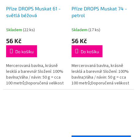
Příze DROPS Muskat 61 -
Příze DROPS Muskat 74 -
světlá béžová
petrol
Skladem
(22 ks)
Skladem
(17 ks)
56 Kč
56 Kč
Do košíku
Do košíku
Mercerovaná bavlna, krásně
Mercerovaná bavlna, krásně
lesklá a barevná! Složení: 100%
lesklá a barevná! Složení: 100%
bavlna;Váha / návin: 50 g = cca
bavlna;Váha / návin: 50 g = cca
100 metrů;Doporučená velikost
100 metrů;Doporučená velikost
jehlic / háčku: 4 mm. Instagram:...
jehlic / háčku: 4 mm. Instagram:...