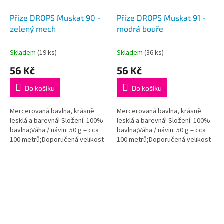
Příze DROPS Muskat 90 -
Příze DROPS Muskat 91 -
zelený mech
modrá bouře
Skladem
(19 ks)
Skladem
(36 ks)
56 Kč
56 Kč
Do košíku
Do košíku
Mercerovaná bavlna, krásně
Mercerovaná bavlna, krásně
lesklá a barevná! Složení: 100%
lesklá a barevná! Složení: 100%
bavlna;Váha / návin: 50 g = cca
bavlna;Váha / návin: 50 g = cca
100 metrů;Doporučená velikost
100 metrů;Doporučená velikost
jehlic / háčku: 4 mm. Instagram:...
jehlic / háčku: 4 mm. Instagram:...