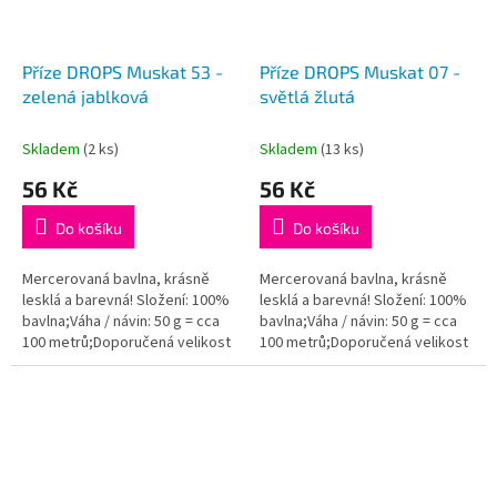
Příze DROPS Muskat 53 -
Příze DROPS Muskat 07 -
zelená jablková
světlá žlutá
Skladem
(2 ks)
Skladem
(13 ks)
56 Kč
56 Kč
Do košíku
Do košíku
Mercerovaná bavlna, krásně
Mercerovaná bavlna, krásně
lesklá a barevná! Složení: 100%
lesklá a barevná! Složení: 100%
bavlna;Váha / návin: 50 g = cca
bavlna;Váha / návin: 50 g = cca
100 metrů;Doporučená velikost
100 metrů;Doporučená velikost
jehlic / háčku: 4 mm. Instagram:...
jehlic / háčku: 4 mm. Instagram:...