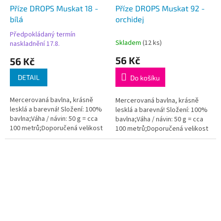
Příze DROPS Muskat 18 -
Příze DROPS Muskat 92 -
bílá
orchidej
Předpokládaný termín
Průměrné
Skladem
(12 ks)
naskladnění 17.8.
hodnocení
produktu
56 Kč
56 Kč
je
5,0
DETAIL
Do košíku
z
5
Mercerovaná bavlna, krásně
Mercerovaná bavlna, krásně
hvězdiček.
lesklá a barevná! Složení: 100%
lesklá a barevná! Složení: 100%
bavlna;Váha / návin: 50 g = cca
bavlna;Váha / návin: 50 g = cca
100 metrů;Doporučená velikost
100 metrů;Doporučená velikost
jehlic / háčku: 4 mm. Instagram:...
jehlic / háčku: 4 mm. Instagram:...