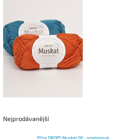
Nejprodávanější
Příze DROPS Muskat 08 - smetanová