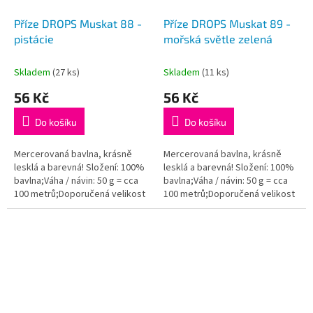
Příze DROPS Muskat 88 -
Příze DROPS Muskat 89 -
pistácie
mořská světle zelená
Skladem
(27 ks)
Skladem
(11 ks)
56 Kč
56 Kč
Do košíku
Do košíku
Mercerovaná bavlna, krásně
Mercerovaná bavlna, krásně
lesklá a barevná! Složení: 100%
lesklá a barevná! Složení: 100%
bavlna;Váha / návin: 50 g = cca
bavlna;Váha / návin: 50 g = cca
100 metrů;Doporučená velikost
100 metrů;Doporučená velikost
jehlic / háčku: 4 mm. Instagram:...
jehlic / háčku: 4 mm. Instagram:...