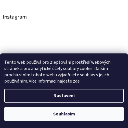
Instagram
Tento web používá
pro zlepšování prostředí webových
stránek a pro analytické účely
soubory cookie. Dalším
procházením tohoto webu vyjadřujete souhlas s jejich
používáním. Více informací
najdete
zde
.
Nastavení
Souhlasím
Sledovat na Instagramu