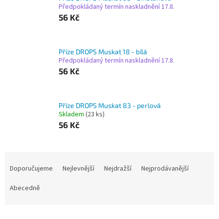
Předpokládaný termín naskladnění 17.8.
56 Kč
Příze DROPS Muskat 18 - bílá
Předpokládaný termín naskladnění 17.8.
56 Kč
Příze DROPS Muskat 83 - perlová
Skladem
(23 ks)
56 Kč
Ř
a
Doporučujeme
Nejlevnější
Nejdražší
Nejprodávanější
z
e
Abecedně
n
í