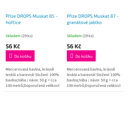
Příze DROPS Muskat 85 -
Příze DROPS Muskat 87 -
hořčice
granátové jablko
Skladem
(29 ks)
Skladem
(29 ks)
56 Kč
56 Kč
Do košíku
Do košíku
Mercerovaná bavlna, krásně
Mercerovaná bavlna, krásně
lesklá a barevná! Složení: 100%
lesklá a barevná! Složení: 100%
bavlna;Váha / návin: 50 g = cca
bavlna;Váha / návin: 50 g = cca
100 metrů;Doporučená velikost
100 metrů;Doporučená velikost
jehlic / háčku: 4 mm. Instagram:...
jehlic / háčku: 4 mm. Instagram:...