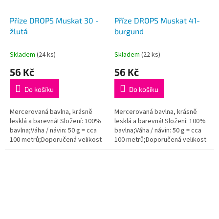
Příze DROPS Muskat 30 -
Příze DROPS Muskat 41-
žlutá
burgund
Skladem
(24 ks)
Skladem
(22 ks)
56 Kč
56 Kč
Do košíku
Do košíku
Mercerovaná bavlna, krásně
Mercerovaná bavlna, krásně
lesklá a barevná! Složení: 100%
lesklá a barevná! Složení: 100%
bavlna;Váha / návin: 50 g = cca
bavlna;Váha / návin: 50 g = cca
100 metrů;Doporučená velikost
100 metrů;Doporučená velikost
jehlic / háčku: 4 mm. Instagram:...
jehlic / háčku: 4 mm. Instagram:...