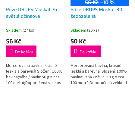
56 Kč
–10 %
Příze DROPS Muskat 76 -
Příze DROPS Muskat 80 -
světlá džínsová
šedozelená
Skladem
(27 ks)
Skladem
(20 ks)
56 Kč
50 Kč
Do košíku
Do košíku
Mercerovaná bavlna, krásně
Mercerovaná bavlna, krásně
lesklá a barevná! Složení: 100%
lesklá a barevná! Složení: 100%
bavlna;Váha / návin: 50 g = cca
bavlna;Váha / návin: 50 g = cca
100 metrů;Doporučená velikost
100 metrů;Doporučená velikost
jehlic / háčku: 4 mm. Instagram:...
jehlic / háčku: 4 mm. Instagram:...