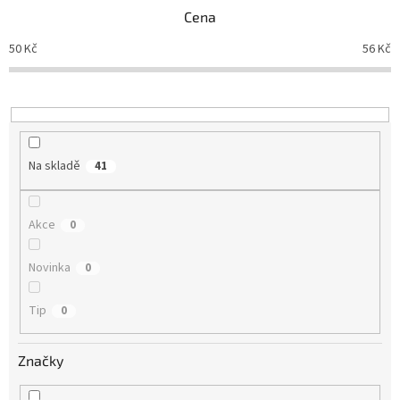
p
Cena
r
o
50
Kč
56
Kč
d
u
k
t
ů
Na skladě
41
Akce
0
Novinka
0
Tip
0
Značky