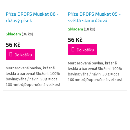
Příze DROPS Muskat 86 -
Příze DROPS Muskat 05 -
růžový písek
světlá starorůžová
Skladem
(18 ks)
Průměrné
Skladem
(36 ks)
hodnocení
56 Kč
produktu
56 Kč
je
Do košíku
5,0
Do košíku
z
5
Mercerovaná bavlna, krásně
Mercerovaná bavlna, krásně
hvězdiček.
lesklá a barevná! Složení: 100%
lesklá a barevná! Složení: 100%
bavlna;Váha / návin: 50 g = cca
bavlna;Váha / návin: 50 g = cca
100 metrů;Doporučená velikost
100 metrů;Doporučená velikost
jehlic / háčku: 4 mm. Instagram:...
jehlic / háčku: 4 mm. Instagram:...