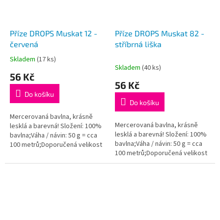
Příze DROPS Muskat 12 -
Příze DROPS Muskat 82 -
červená
stříbrná liška
Skladem
(17 ks)
Průměrné
Skladem
(40 ks)
hodnocení
56 Kč
produktu
56 Kč
je
Do košíku
5,0
Do košíku
z
5
Mercerovaná bavlna, krásně
Mercerovaná bavlna, krásně
hvězdiček.
lesklá a barevná! Složení: 100%
lesklá a barevná! Složení: 100%
bavlna;Váha / návin: 50 g = cca
bavlna;Váha / návin: 50 g = cca
100 metrů;Doporučená velikost
100 metrů;Doporučená velikost
jehlic / háčku: 4 mm. Instagram:...
jehlic / háčku: 4 mm. Instagram:...