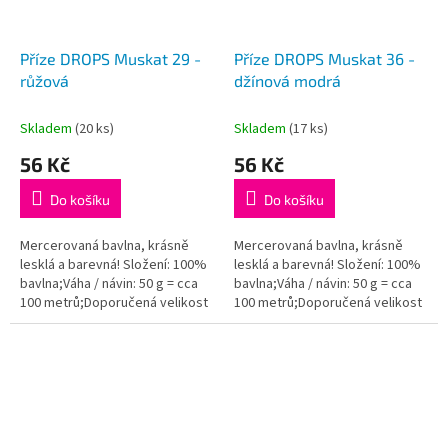
Příze DROPS Muskat 29 -
Příze DROPS Muskat 36 -
růžová
džínová modrá
Skladem
(20 ks)
Skladem
(17 ks)
56 Kč
56 Kč
Do košíku
Do košíku
Mercerovaná bavlna, krásně
Mercerovaná bavlna, krásně
lesklá a barevná! Složení: 100%
lesklá a barevná! Složení: 100%
bavlna;Váha / návin: 50 g = cca
bavlna;Váha / návin: 50 g = cca
100 metrů;Doporučená velikost
100 metrů;Doporučená velikost
jehlic / háčku: 4 mm. Instagram:...
jehlic / háčku: 4 mm. Instagram:...