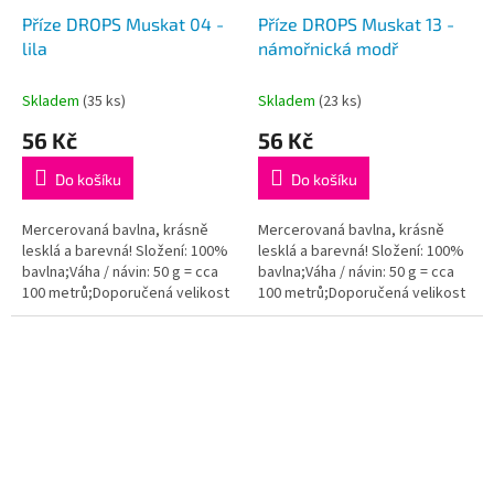
Příze DROPS Muskat 04 -
Příze DROPS Muskat 13 -
lila
námořnická modř
Skladem
(35 ks)
Skladem
(23 ks)
56 Kč
56 Kč
Do košíku
Do košíku
Mercerovaná bavlna, krásně
Mercerovaná bavlna, krásně
lesklá a barevná! Složení: 100%
lesklá a barevná! Složení: 100%
bavlna;Váha / návin: 50 g = cca
bavlna;Váha / návin: 50 g = cca
100 metrů;Doporučená velikost
100 metrů;Doporučená velikost
jehlic / háčku: 4 mm. Instagram:...
jehlic / háčku: 4 mm. Instagram:...