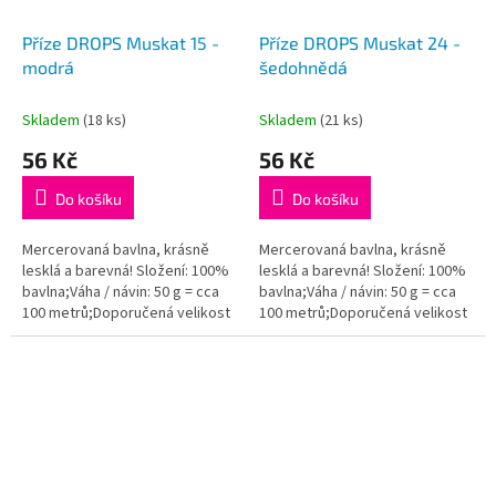
Příze DROPS Muskat 15 -
Příze DROPS Muskat 24 -
modrá
šedohnědá
Skladem
(18 ks)
Skladem
(21 ks)
56 Kč
56 Kč
Do košíku
Do košíku
Mercerovaná bavlna, krásně
Mercerovaná bavlna, krásně
lesklá a barevná! Složení: 100%
lesklá a barevná! Složení: 100%
bavlna;Váha / návin: 50 g = cca
bavlna;Váha / návin: 50 g = cca
100 metrů;Doporučená velikost
100 metrů;Doporučená velikost
jehlic / háčku: 4 mm. Instagram:...
jehlic / háčku: 4 mm. Instagram:...