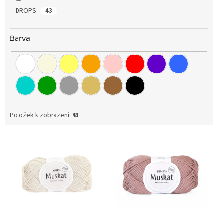
DROPS
43
Barva
Položek k zobrazení:
43
V
ý
p
i
s
p
r
o