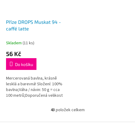
Příze DROPS Muskat 94 -
caffé latte
Skladem
(11 ks)
56 Kč
Do košíku
Mercerovaná bavlna, krásně
lesklá a barevná! Složení: 100%
bavlna;Váha / návin: 50 g = cca
100 metrů;Doporučená velikost
jehlic / háčku: 4 mm. Instagram:...
43
položek celkem
O
v
l
Z
á
á