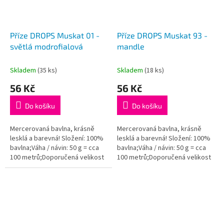
Příze DROPS Muskat 01 -
Příze DROPS Muskat 93 -
světlá modrofialová
mandle
Skladem
(35 ks)
Skladem
(18 ks)
56 Kč
56 Kč
Do košíku
Do košíku
Mercerovaná bavlna, krásně
Mercerovaná bavlna, krásně
lesklá a barevná! Složení: 100%
lesklá a barevná! Složení: 100%
bavlna;Váha / návin: 50 g = cca
bavlna;Váha / návin: 50 g = cca
100 metrů;Doporučená velikost
100 metrů;Doporučená velikost
jehlic / háčku: 4 mm. Instagram:...
jehlic / háčku: 4 mm. Instagram:...