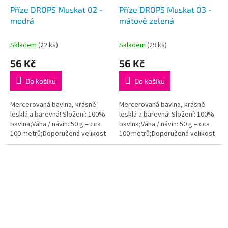
Příze DROPS Muskat 02 -
Příze DROPS Muskat 03 -
modrá
mátově zelená
Skladem
(22 ks)
Skladem
(29 ks)
56 Kč
56 Kč
Do košíku
Do košíku
Mercerovaná bavlna, krásně
Mercerovaná bavlna, krásně
lesklá a barevná! Složení: 100%
lesklá a barevná! Složení: 100%
bavlna;Váha / návin: 50 g = cca
bavlna;Váha / návin: 50 g = cca
100 metrů;Doporučená velikost
100 metrů;Doporučená velikost
jehlic / háčku: 4 mm. Instagram:...
jehlic / háčku: 4 mm. Instagram:...