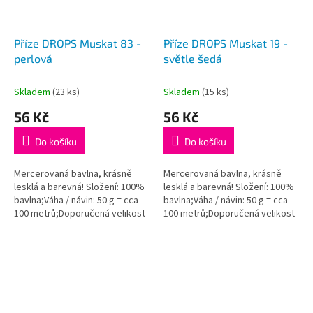
Příze DROPS Muskat 83 -
Příze DROPS Muskat 19 -
perlová
světle šedá
Skladem
(23 ks)
Skladem
(15 ks)
56 Kč
56 Kč
Do košíku
Do košíku
Mercerovaná bavlna, krásně
Mercerovaná bavlna, krásně
lesklá a barevná! Složení: 100%
lesklá a barevná! Složení: 100%
bavlna;Váha / návin: 50 g = cca
bavlna;Váha / návin: 50 g = cca
100 metrů;Doporučená velikost
100 metrů;Doporučená velikost
jehlic / háčku: 4 mm. Instagram:...
jehlic / háčku: 4 mm. Instagram:...