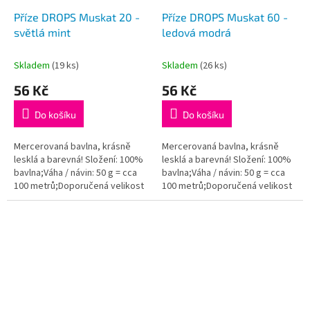
Příze DROPS Muskat 20 -
Příze DROPS Muskat 60 -
světlá mint
ledová modrá
Skladem
(19 ks)
Skladem
(26 ks)
56 Kč
56 Kč
Do košíku
Do košíku
Mercerovaná bavlna, krásně
Mercerovaná bavlna, krásně
lesklá a barevná! Složení: 100%
lesklá a barevná! Složení: 100%
bavlna;Váha / návin: 50 g = cca
bavlna;Váha / návin: 50 g = cca
100 metrů;Doporučená velikost
100 metrů;Doporučená velikost
jehlic / háčku: 4 mm. Instagram:...
jehlic / háčku: 4 mm. Instagram:...