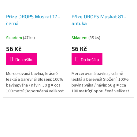
Příze DROPS Muskat 17 -
Příze DROPS Muskat 81 -
černá
antuka
Skladem
(47 ks)
Skladem
(35 ks)
56 Kč
56 Kč
Do košíku
Do košíku
Mercerovaná bavlna, krásně
Mercerovaná bavlna, krásně
lesklá a barevná! Složení: 100%
lesklá a barevná! Složení: 100%
bavlna;Váha / návin: 50 g = cca
bavlna;Váha / návin: 50 g = cca
100 metrů;Doporučená velikost
100 metrů;Doporučená velikost
jehlic / háčku: 4 mm. Instagram:...
jehlic / háčku: 4 mm. Instagram:...