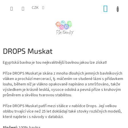
Přejít
NÁKUP
na
CZK
obsah
KOŠÍK
DROPS Muskat
Egyptská bavlna je tou nejkvalitnější bavlnou jakou lze získat!
Příze DROPS Muskat je skána z mnoha dlouhých jemných bavlníkových
vláken a prochází mercerací, tj. máčením ve studené lázni s přídavkem
louhu, během níž je vlákno opakovaně napínáno a smršťováno, takže
výsledkem je krásně lesklá, vysoce odolná a pevná příze s kruhovým
průměrem a skvělou tvarovou stabilitou.
Příze DROPS Muskat patří mezi stálice v nabídce Drops. Její velkou
oblibu trvající více než 25 let dokládají také stovky rozličných modelů,
které najdete i s návody v databázi.
Složení:
100% bavlna