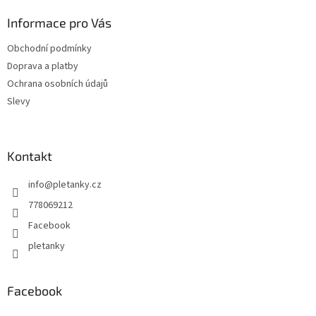
d
p
a
a
Informace pro Vás
c
t
í
Obchodní podmínky
í
p
Doprava a platby
r
v
Ochrana osobních údajů
k
Slevy
y
v
ý
p
Kontakt
i
s
info
@
pletanky.cz
u
778069212
Facebook
pletanky
Facebook