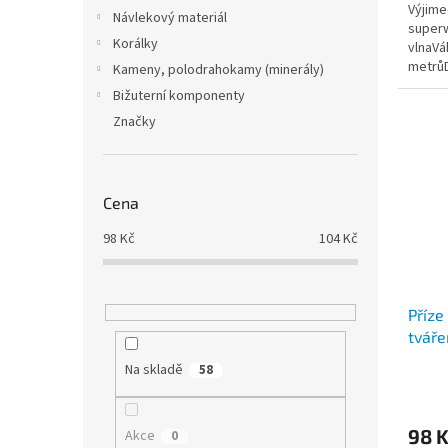
Výjime
z
Návlekový materiál
superw
5
Korálky
vlnaVá
hvězdi
metrůD
Kameny, polodrahokamy (minerály)
Insta
Bižuterní komponenty
Značky
Cena
98
Kč
104
Kč
Příze
tváře
Na skladě
58
Průmě
hodno
produ
98 
Akce
0
je