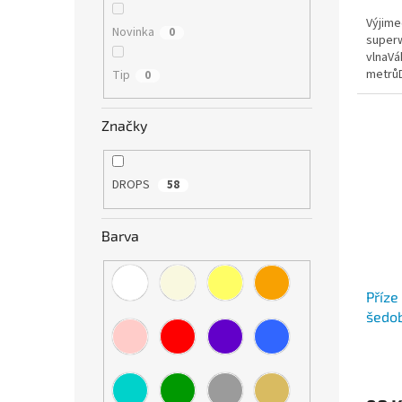
5,0
Výjime
z
Novinka
0
superw
5
vlnaVá
hvězdi
metrůD
Tip
0
Insta
Značky
DROPS
58
Barva
Příze
šedo