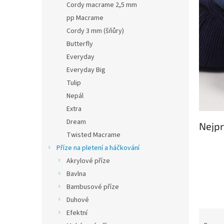
Cordy macrame 2,5 mm
pp Macrame
Cordy 3 mm (šňůry)
Butterfly
Everyday
Everyday Big
Tulip
Nepál
Extra
Dream
Nejpr
Twisted Macrame
Příze na pletení a háčkování
Akrylové příze
Bavlna
Bambusové příze
Duhové
Ř
Efektní