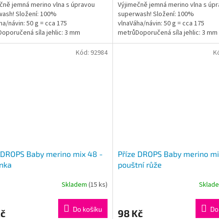
čně jemná merino vlna s úpravou
Výjimečně jemná merino vlna s úp
z
ash! Složení: 100%
superwash! Složení: 100%
5
ha/návin: 50 g = cca 175
vlnaVáha/návin: 50 g = cca 175
ček.
hvězdiček.
oporučená síla jehlic: 3 mm
metrůDoporučená síla jehlic: 3 mm
gram: #dropsbabymerino
Instagram: #dropsbabymerino
Kód:
92984
K
 DROPS Baby merino mix 48 -
Příze DROPS Baby merino mi
nka
pouštní růže
Skladem
(15 ks)
Sklad
rné
cení
ktu
Do košíku
Do
Kč
98 Kč