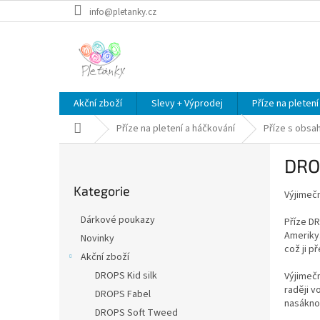
Přejít
info@pletanky.cz
na
obsah
Akční zboží
Slevy + Výprodej
Příze na pletení
Domů
Příze na pletení a háčkování
Příze s obsa
P
DRO
o
Přeskočit
s
Kategorie
kategorie
Výjimeč
t
r
Dárkové poukazy
Příze DR
a
Ameriky.
Novinky
n
což ji p
Akční zboží
n
í
DROPS Kid silk
Výjimečn
raději v
p
DROPS Fabel
nasákno
a
DROPS Soft Tweed