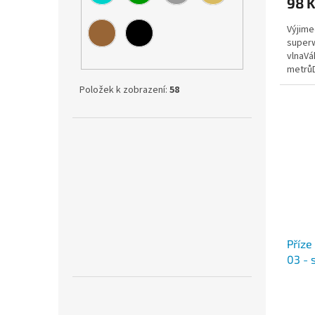
98 
Výjime
superw
vlnaVá
metrůD
Insta
Položek k zobrazení:
58
Příze
03 - 
Průmě
hodno