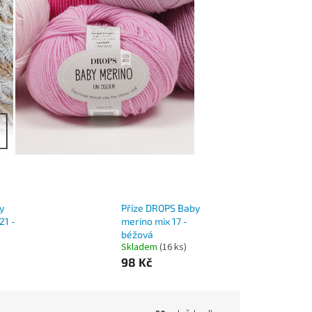
y
Příze DROPS Baby
21 -
merino mix 17 -
béžová
Skladem
(16 ks)
98 Kč