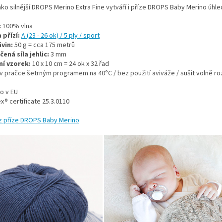
ako silnější DROPS Merino Extra Fine vytváří i příze DROPS Baby Merino úhle
:
100% vlna
 přízí:
A (23 - 26 ok) / 5 ply / sport
vin:
50 g = cca 175 metrů
ená síla jehlic:
3 mm
í vzorek:
10 x 10 cm = 24 ok x 32 řad
 v pračce šetrným programem na 40°C / bez použití aviváže / sušit volně r
o v EU
® certificate 25.3.0110
z příze DROPS Baby Merino