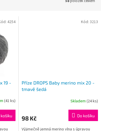
58
položek celkem
Kód:
4254
Kód:
3213
 19 -
Příze DROPS Baby merino mix 20 -
tmavě šedá
em
(41 ks)
Skladem
(24 ks)
Průměrné
hodnocení
produktu
 košíku
Do košíku
98 Kč
je
5,0
ravou
Výjimečně jemná merino vlna s úpravou
z