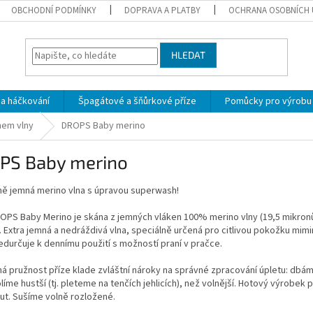
OBCHODNÍ PODMÍNKY
DOPRAVA A PLATBY
OCHRANA OSOBNÍCH 
HLEDAT
 a háčkování
Špagátové a šňůrkové příze
Pomůcky pro výrobu
hem vlny
DROPS Baby merino
PS Baby merino
ně jemná merino vlna s úpravou superwash!
OPS Baby Merino je skána z jemných vláken 100% merino vlny (19,5 mikronů),
 Extra jemná a nedráždivá vlna, speciálně určená pro citlivou pokožku mim
ředurčuje k dennímu použití s možností praní v pračce.
á pružnost příze klade zvláštní nároky na správné zpracování úpletu: dbá
olíme hustší (tj. pleteme na tenčích jehlicích), než volnější. Hotový výrobek
ut. Sušíme volně rozložené.