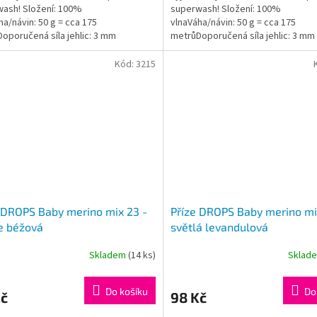
ash! Složení: 100%
superwash! Složení: 100%
5
ha/návin: 50 g = cca 175
vlnaVáha/návin: 50 g = cca 175
ček.
hvězdiček.
oporučená síla jehlic: 3 mm
metrůDoporučená síla jehlic: 3 mm
gram: #dropsbabymerino
Instagram: #dropsbabymerino
Kód:
3215
 DROPS Baby merino mix 23 -
Příze DROPS Baby merino mi
e béžová
světlá levandulová
Skladem
(14 ks)
Sklad
rné
Průměrné
cení
hodnocení
ktu
produktu
Do košíku
Do
Kč
98 Kč
je
5,0