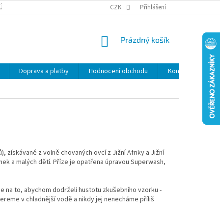
ÚDAJŮ
SLEVY
CZK
Přihlášení
NÁKUPNÍ
Prázdný košík
KOŠÍK
Doprava a platby
Hodnocení obchodu
Kontakty
Z
 získávané z volně chovaných ovcí z Jižní Afriky a Jižní
inek a malých dětí. Příze je opatřena úpravou Superwash,
me na to, abychom dodrželi hustotu zkušebního vzorku -
 pereme v chladnější vodě a nikdy jej nenecháme příliš