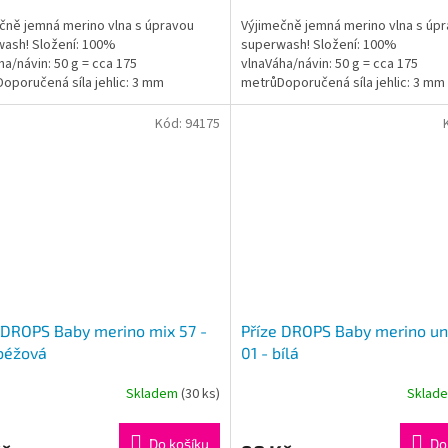
čně jemná merino vlna s úpravou
Výjimečně jemná merino vlna s úp
ash! Složení: 100%
superwash! Složení: 100%
ha/návin: 50 g = cca 175
vlnaVáha/návin: 50 g = cca 175
ček.
oporučená síla jehlic: 3 mm
metrůDoporučená síla jehlic: 3 mm
gram: #dropsbabymerino
Instagram: #dropsbabymerino
Kód:
94175
 DROPS Baby merino mix 57 -
Příze DROPS Baby merino uni
béžová
01 - bílá
Skladem
(30 ks)
Sklad
Průměrné
hodnocení
produktu
Do košíku
Do