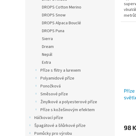
superw
5
DROPS Cotton Merino
vlnaVá
hvězdi
DROPS Snow
metrůD
Insta
DROPS Alpaca Bouclé
DROPS Puna
Sierra
Dream
Nepál
Extra
Příze s flitry a lurexem
Polyamidové příze
Ponožková
Příze
Směsové příze
světl
Žinylkové a polyesterové příze
Příze s kožešinovým efektem
Průmě
hodno
Háčkovací příze
produ
Špagátové a šňůrkové příze
98 
je
5,0
Pomůcky pro výrobu