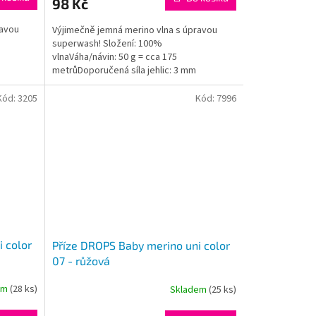
98 Kč
je
5,0
ravou
Výjimečně jemná merino vlna s úpravou
z
superwash! Složení: 100%
5
vlnaVáha/návin: 50 g = cca 175
hvězdiček.
metrůDoporučená síla jehlic: 3 mm
Instagram: #dropsbabymerino
Kód:
3205
Kód:
7996
 color
Příze DROPS Baby merino uni color
07 - růžová
em
(28 ks)
Skladem
(25 ks)
Průměrné
hodnocení