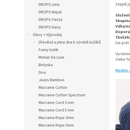
n
Stejně j
DROPS Lima
e
DROPS Nepal
l
Složení
DROPS Fiesta
Skupina
Váha/ná
DROPS Daisy
Doporuč
Slevy + Výprodej
Zkušebn
Dřevěná a plexi dna k výrobě košíků
lze prát
Funny batik
Vyroben
Mohair De Luxe
Oeko-Tex
Betynka
Modely 
Diva
Jeans Bamboo
Macrame Cotton
Macrame Cotton Spectrum
Macrame Cord 3 mm
Macrame Cord 5 mm
Macrame Rope 3mm
Macrame Rope 5mm