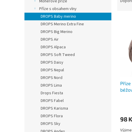
a
Dopor
Mohérové příze
z
Příze s obsahem vlny
e
DROPS Baby merino
V
n
DROPS Merino Extra Fine
ý
í
DROPS Big Merino
p
p
i
r
DROPS Air
s
o
DROPS Alpaca
p
d
DROPS Soft Tweed
r
u
DROPS Daisy
o
k
DROPS Nepal
d
t
u
ů
DROPS Nord
Příze
k
DROPS Lima
béžo
t
Drops Fiesta
ů
DROPS Fabel
Průmě
hodno
DROPS Karisma
produ
DROPS Flora
98 
je
DROPS Sky
5,0
Výjime
z
DROPS Andes