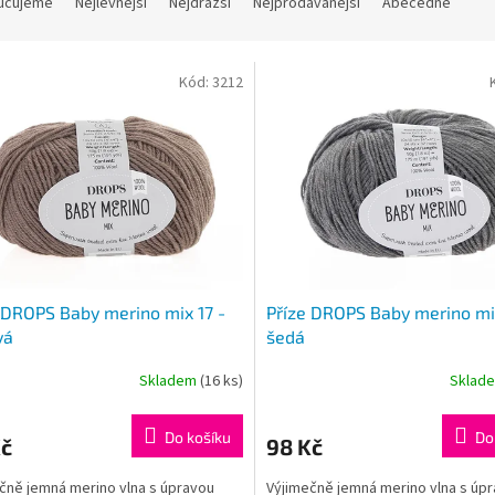
učujeme
Nejlevnější
Nejdražší
Nejprodávanější
Abecedně
Kód:
3212
 DROPS Baby merino mix 17 -
Příze DROPS Baby merino mix
vá
šedá
Skladem
(16 ks)
Sklad
rné
Průměrné
cení
hodnocení
ktu
produktu
Do košíku
Do
Kč
98 Kč
je
5,0
čně jemná merino vlna s úpravou
Výjimečně jemná merino vlna s úp
z