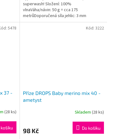
superwash! Složení: 100%
5
vlnaVáha/návin: 50 g = cca 175
hvězdiček.
metrůDoporučená síla jehlic: 3 mm
Instagram: #dropsbabymerino
Kód:
5478
Kód:
3222
x 37 -
Příze DROPS Baby merino mix 40 -
ametyst
em
(28 ks)
Skladem
(28 ks)
 košíku
Do košíku
98 Kč