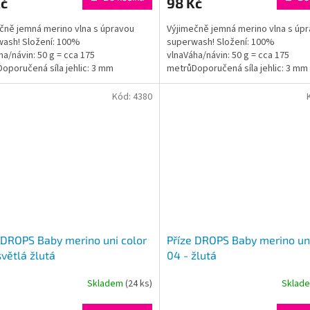
Kč
98 Kč
je
5,0
čně jemná merino vlna s úpravou
Výjimečně jemná merino vlna s úp
z
ash! Složení: 100%
superwash! Složení: 100%
5
ha/návin: 50 g = cca 175
vlnaVáha/návin: 50 g = cca 175
hvězdiček.
oporučená síla jehlic: 3 mm
metrůDoporučená síla jehlic: 3 mm
gram: #dropsbabymerino
Instagram: #dropsbabymerino
Kód:
4380
 DROPS Baby merino uni color
Příze DROPS Baby merino uni
světlá žlutá
04 - žlutá
Skladem
(24 ks)
Sklad
rné
cení