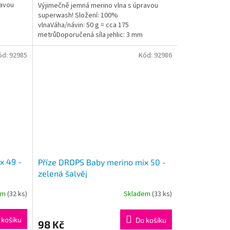
ravou
Výjimečně jemná merino vlna s úpravou
superwash! Složení: 100%
vlnaVáha/návin: 50 g = cca 175
metrůDoporučená síla jehlic: 3 mm
Instagram: #dropsbabymerino
ód:
92985
Kód:
92986
x 49 -
Příze DROPS Baby merino mix 50 -
zelená šalvěj
em
(32 ks)
Skladem
(33 ks)
Průměrné
hodnocení
produktu
 košíku
Do košíku
98 Kč
je