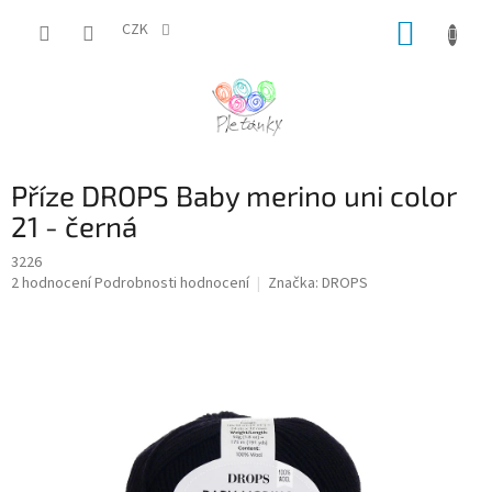
Přejít
NÁKUP
na
CZK
obsah
KOŠÍK
Příze DROPS Baby merino uni color
21 - černá
3226
Průměrné
2 hodnocení
Podrobnosti hodnocení
Značka:
DROPS
hodnocení
produktu
je
5,0
z
5
hvězdiček.