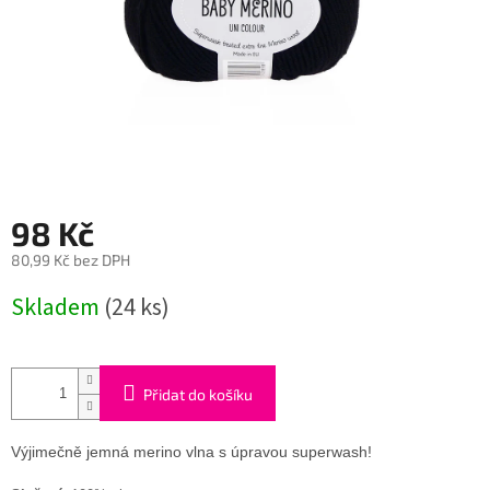
98 Kč
80,99 Kč bez DPH
Měrná
Skladem
(24 ks)
cena:
Přidat do košíku
Výjimečně jemná merino vlna s úpravou superwash!