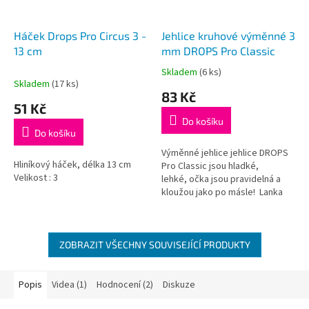
Háček Drops Pro Circus 3 -
Jehlice kruhové výměnné 3
13 cm
mm DROPS Pro Classic
Skladem
(6 ks)
Průměrné
Skladem
(17 ks)
hodnocení
83 Kč
produktu
51 Kč
je
Do košíku
5,0
Do košíku
z
5
Výměnné jehlice jehlice DROPS
Hliníkový háček, délka 13 cm
hvězdiček.
Pro Classic jsou hladké,
Velikost : 3
lehké, očka jsou pravidelná a
kloužou jako po másle! Lanka
nejsou součástí balení, je třeba
je dokoupit dle požadované...
ZOBRAZIT VŠECHNY SOUVISEJÍCÍ PRODUKTY
Popis
Videa (1)
Hodnocení (2)
Diskuze