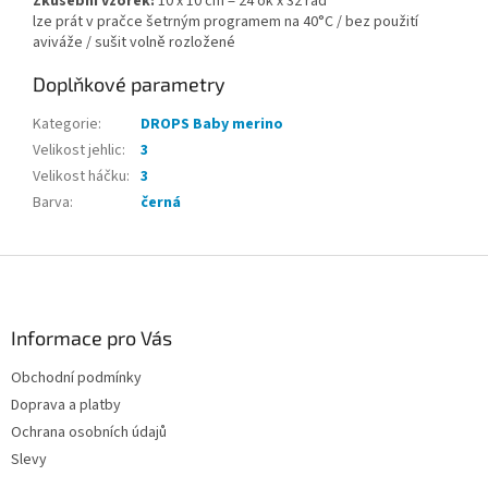
Zkušební vzorek:
10 x 10 cm = 24 ok x 32 řad
lze prát v pračce šetrným programem na 40°C / bez použití
aviváže / sušit volně rozložené
Doplňkové parametry
Kategorie
:
DROPS Baby merino
Velikost jehlic
:
3
Velikost háčku
:
3
Barva
:
černá
Z
á
p
a
Informace pro Vás
t
Obchodní podmínky
í
Doprava a platby
Ochrana osobních údajů
Slevy