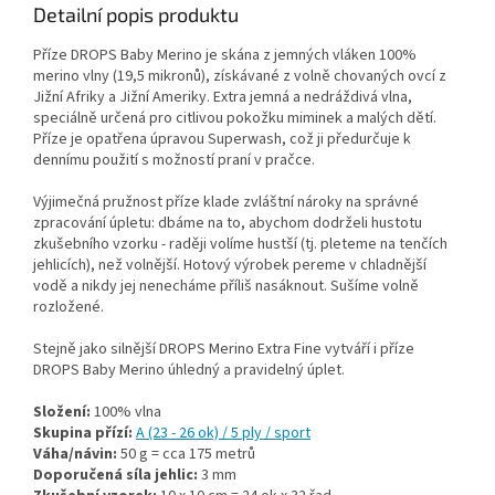
Detailní popis produktu
Příze DROPS Baby Merino je skána z jemných vláken 100%
merino vlny (19,5 mikronů), získávané z volně chovaných ovcí z
Jižní Afriky a Jižní Ameriky. Extra jemná a nedráždivá vlna,
speciálně určená pro citlivou pokožku miminek a malých dětí.
Příze je opatřena úpravou Superwash, což ji předurčuje k
dennímu použití s možností praní v pračce.
Výjimečná pružnost příze klade zvláštní nároky na správné
zpracování úpletu: dbáme na to, abychom dodrželi hustotu
zkušebního vzorku - raději volíme hustší (tj. pleteme na tenčích
jehlicích), než volnější. Hotový výrobek pereme v chladnější
vodě a nikdy jej nenecháme příliš nasáknout. Sušíme volně
rozložené.
Stejně jako silnější DROPS Merino Extra Fine vytváří i příze
DROPS Baby Merino úhledný a pravidelný úplet.
Složení:
100% vlna
Skupina přízí:
A (23 - 26 ok) / 5 ply / sport
Váha/návin:
50 g = cca 175 metrů
Doporučená síla jehlic:
3 mm