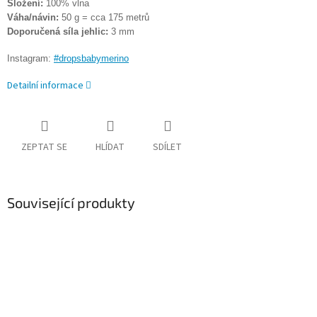
Složení:
100% vlna
Váha/návin:
50 g = cca 175 metrů
Doporučená síla jehlic:
3 mm
Instagram:
#dropsbabymerino
Detailní informace
ZEPTAT SE
HLÍDAT
SDÍLET
Související produkty