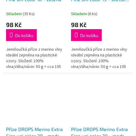
šedomodrá
Skladem
(35 ks)
Skladem
(6 ks)
98 Kč
98 Kč
Do košíku
Do košíku
Jemňoučká příze z merino vlny
Jemňoučká příze z merino vlny
ideální zejména na plastické
ideální zejména na plastické
vzory. Složení: 100%
vzory. Složení: 100%
vlna;Váha/návin: 50 g = cca 105
vlna;Váha/návin: 50 g = cca 105
metrů;Doporučená síla jehlic: 4
metrů;Doporučená síla jehlic: 4
mm...
mm...
Příze DROPS Merino Extra
Příze DROPS Merino Extra
Fine uni color 20 - modrá
Fine uni color 20 - modrá