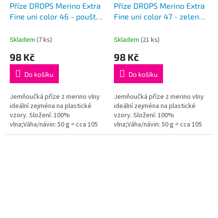
Příze DROPS Merino Extra
Příze DROPS Merino Extra
Fine uni color 46 - pouštní
Fine uni color 47 - zelená
růže
šalvěj
Skladem
(7 ks)
Skladem
(21 ks)
98 Kč
98 Kč
Do košíku
Do košíku
Jemňoučká příze z merino vlny
Jemňoučká příze z merino vlny
ideální zejména na plastické
ideální zejména na plastické
vzory. Složení: 100%
vzory. Složení: 100%
vlna;Váha/návin: 50 g = cca 105
vlna;Váha/návin: 50 g = cca 105
metrů;Doporučená síla jehlic: 4
metrů;Doporučená síla jehlic: 4
mm...
mm...