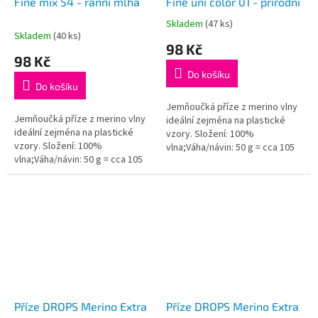
Fine mix 54 - ranní mlha
Fine uni color 01 - přírodní
Skladem
(47 ks)
Průměrné
Skladem
(40 ks)
hodnocení
98 Kč
produktu
98 Kč
je
Do košíku
5,0
Do košíku
z
5
Jemňoučká příze z merino vlny
Jemňoučká příze z merino vlny
hvězdiček.
ideální zejména na plastické
ideální zejména na plastické
vzory. Složení: 100%
vzory. Složení: 100%
vlna;Váha/návin: 50 g = cca 105
vlna;Váha/návin: 50 g = cca 105
metrů;Doporučená síla jehlic: 4
metrů;Doporučená síla jehlic: 4
mm...
mm...
Příze DROPS Merino Extra
Příze DROPS Merino Extra