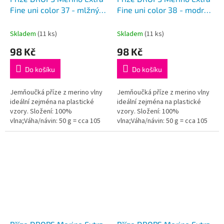
Fine uni color 37 - mlžný
Fine uni color 38 - modrá
les
liška
Skladem
(11 ks)
Skladem
(11 ks)
98 Kč
98 Kč
Do košíku
Do košíku
Jemňoučká příze z merino vlny
Jemňoučká příze z merino vlny
ideální zejména na plastické
ideální zejména na plastické
vzory. Složení: 100%
vzory. Složení: 100%
vlna;Váha/návin: 50 g = cca 105
vlna;Váha/návin: 50 g = cca 105
metrů;Doporučená síla jehlic: 4
metrů;Doporučená síla jehlic: 4
mm...
mm...