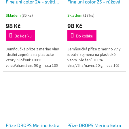
Fine uni color 24 - světlá
Fine uni color 25 - růžová
žlutá
Skladem
(35 ks)
Skladem
(17 ks)
98 Kč
98 Kč
Do košíku
Do košíku
Jemňoučká příze z merino vlny
Jemňoučká příze z merino vlny
ideální zejména na plastické
ideální zejména na plastické
vzory. Složení: 100%
vzory. Složení: 100%
vlna;Váha/návin: 50 g = cca 105
vlna;Váha/návin: 50 g = cca 105
metrů;Doporučená síla jehlic: 4
metrů;Doporučená síla jehlic: 4
mm...
mm...
Příze DROPS Merino Extra
Příze DROPS Merino Extra