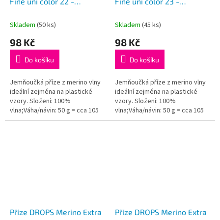
Fine uni color 22 -
Fine uni color 23 -
starofialová
šedomodrá
Skladem
(50 ks)
Skladem
(45 ks)
98 Kč
98 Kč
Do košíku
Do košíku
Jemňoučká příze z merino vlny
Jemňoučká příze z merino vlny
ideální zejména na plastické
ideální zejména na plastické
vzory. Složení: 100%
vzory. Složení: 100%
vlna;Váha/návin: 50 g = cca 105
vlna;Váha/návin: 50 g = cca 105
metrů;Doporučená síla jehlic: 4
metrů;Doporučená síla jehlic: 4
mm...
mm...
Příze DROPS Merino Extra
Příze DROPS Merino Extra