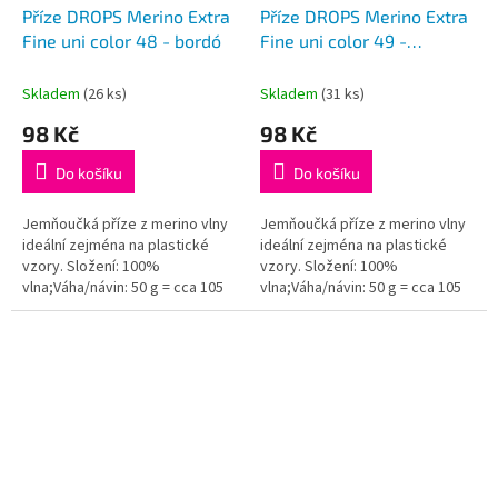
Příze DROPS Merino Extra
Příze DROPS Merino Extra
Fine uni color 48 - bordó
Fine uni color 49 -
čokoládová
Skladem
(26 ks)
Skladem
(31 ks)
98 Kč
98 Kč
Do košíku
Do košíku
Jemňoučká příze z merino vlny
Jemňoučká příze z merino vlny
ideální zejména na plastické
ideální zejména na plastické
vzory. Složení: 100%
vzory. Složení: 100%
vlna;Váha/návin: 50 g = cca 105
vlna;Váha/návin: 50 g = cca 105
metrů;Doporučená síla jehlic: 4
metrů;Doporučená síla jehlic: 4
mm...
mm...