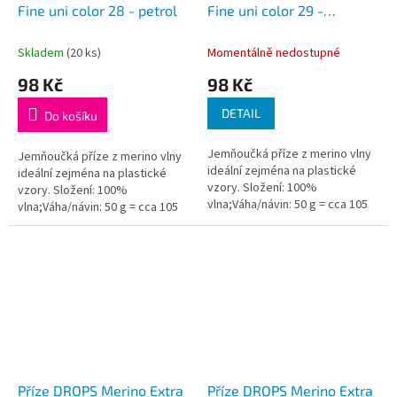
Fine uni color 28 - petrol
Fine uni color 29 -
tyrkysová
Skladem
(20 ks)
Momentálně nedostupné
98 Kč
98 Kč
DETAIL
Do košíku
Jemňoučká příze z merino vlny
Jemňoučká příze z merino vlny
ideální zejména na plastické
ideální zejména na plastické
vzory. Složení: 100%
vzory. Složení: 100%
vlna;Váha/návin: 50 g = cca 105
vlna;Váha/návin: 50 g = cca 105
metrů;Doporučená síla jehlic: 4
metrů;Doporučená síla jehlic: 4
mm...
mm...
Příze DROPS Merino Extra
Příze DROPS Merino Extra