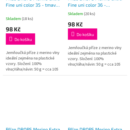
Fine uni color 35 - tmavá
Fine uni color 36 -
vřesová
ametyst
Skladem
(20 ks)
Průměrné
Skladem
(18 ks)
hodnocení
98 Kč
produktu
98 Kč
je
Do košíku
5,0
Do košíku
z
5
Jemňoučká příze z merino vlny
Jemňoučká příze z merino vlny
hvězdiček.
ideální zejména na plastické
ideální zejména na plastické
vzory. Složení: 100%
vzory. Složení: 100%
vlna;Váha/návin: 50 g = cca 105
vlna;Váha/návin: 50 g = cca 105
metrů;Doporučená síla jehlic: 4
metrů;Doporučená síla jehlic: 4
mm...
mm...
Příze DROPS Merino Extra
Příze DROPS Merino Extra