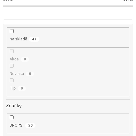
d
u
k
t
ů
Na skladě
47
Akce
0
Novinka
0
Tip
0
Značky
DROPS
50