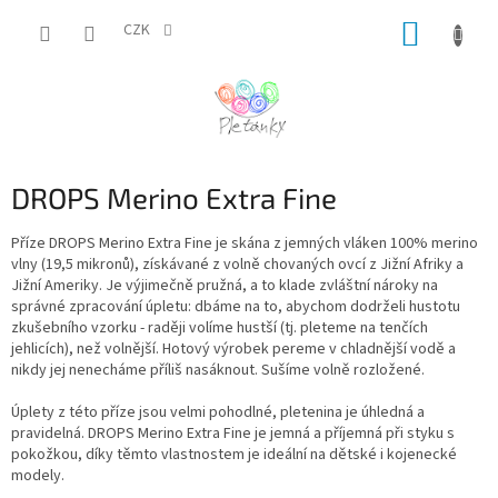
Přejít
NÁKUP
na
CZK
obsah
KOŠÍK
DROPS Merino Extra Fine
Příze DROPS Merino Extra Fine je skána z jemných vláken 100% merino
vlny (19,5 mikronů), získávané z volně chovaných ovcí z Jižní Afriky a
Jižní Ameriky. Je výjimečně pružná, a to klade zvláštní nároky na
správné zpracování úpletu: dbáme na to, abychom dodrželi hustotu
zkušebního vzorku - raději volíme hustší (tj. pleteme na tenčích
jehlicích), než volnější. Hotový výrobek pereme v chladnější vodě a
nikdy jej nenecháme příliš nasáknout. Sušíme volně rozložené.
Úplety z této příze jsou velmi pohodlné, pletenina je úhledná a
pravidelná. DROPS Merino Extra Fine je jemná a příjemná při styku s
pokožkou, díky těmto vlastnostem je ideální na dětské i kojenecké
modely.