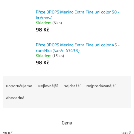
Příze DROPS Merino Extra Fine uni color 50 -
krémová
Skladem
(6 ks)
98 Kč
Příze DROPS Merino Extra Fine uni color 45 -
rumělka (šarže 47438)
Skladem
(15 ks)
98 Kč
Ř
a
Doporučujeme
Nejlevnější
Nejdražší
Nejprodávanější
z
e
Abecedně
n
í
p
Cena
r
o
98
Kč
99
Kč