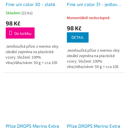
Fine uni color 30 - zlatá
Fine uni color 31 - jedlově
zelená
Skladem
(22 ks)
Průměrné
Momentálně nedostupné
hodnocení
98 Kč
produktu
98 Kč
je
Do košíku
5,0
DETAIL
z
5
Jemňoučká příze z merino vlny
Jemňoučká příze z merino vlny
hvězdiček.
ideální zejména na plastické
ideální zejména na plastické
vzory. Složení: 100%
vzory. Složení: 100%
vlna;Váha/návin: 50 g = cca 105
vlna;Váha/návin: 50 g = cca 105
metrů;Doporučená síla jehlic: 4
metrů;Doporučená síla jehlic: 4
mm...
mm...
Příze DROPS Merino Extra
Příze DROPS Merino Extra