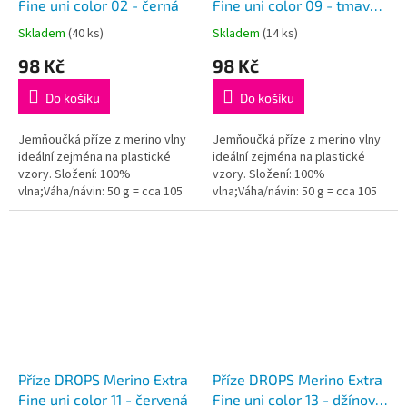
Fine uni color 02 - černá
Fine uni color 09 - tmavá
hnědá
Skladem
(40 ks)
Skladem
(14 ks)
Průměrné
Průměrné
hodnocení
hodnocení
98 Kč
98 Kč
produktu
produktu
je
je
Do košíku
Do košíku
5,0
5,0
z
z
5
5
Jemňoučká příze z merino vlny
Jemňoučká příze z merino vlny
hvězdiček.
hvězdiček.
ideální zejména na plastické
ideální zejména na plastické
vzory. Složení: 100%
vzory. Složení: 100%
vlna;Váha/návin: 50 g = cca 105
vlna;Váha/návin: 50 g = cca 105
metrů;Doporučená síla jehlic: 4
metrů;Doporučená síla jehlic: 4
mm...
mm...
Příze DROPS Merino Extra
Příze DROPS Merino Extra
Fine uni color 11 - červená
Fine uni color 13 - džínově