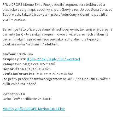
Příze DROPS Merino Extra Fine je ideální zejména na strukturové a
plastické vzory, např. copánky či perličkový vzor. Je opatřena úpravou
Superwash, takže výrobky z ní jsou předurčeny k dennímu použití a
praní v pračce.
Barevnice této příze obsahuje jak jednobarevné, tak smíšené barevné
varianty (mix) - ty vznikají spojením dvou či více barevných vláken již
během mykání, spřádány jsou pak jako jedno vlákno s typickým
vícebarevným "míchaným" efektem.
Složení:
100% vlna
Skupina přízí:
B (20 - 22 ok) / 8 ply / DK / worsted
Váha/návin:
50 g = cca 105 metrů
Doporučená síla jehlic:
4 mm
Zkušební vzorek:
10 x 10 cm = 21 ok x 28 řad
lze prát v pračce šetrným programem na 40°C / bez použití aviváže /
sušit volně rozložené
Vyrobeno v EU
Oeko-Tex® certificate 25.3.0110
Modely z příze DROPS Merino Extra Fine