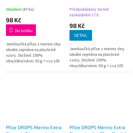
Skladem
(47 ks)
Předpokládaný termín
naskladnění 17.8.
98 Kč
98 Kč
Do košíku
DETAIL
Jemňoučká příze z merino vlny
Jemňoučká příze z merino vlny
ideální zejména na plastické
ideální zejména na plastické
vzory. Složení: 100%
vzory. Složení: 100%
vlna;Váha/návin: 50 g = cca 105
vlna;Váha/návin: 50 g = cca 105
metrů;Doporučená síla jehlic: 4
metrů;Doporučená síla jehlic: 4
mm...
mm...
Příze DROPS Merino Extra
Příze DROPS Merino Extra