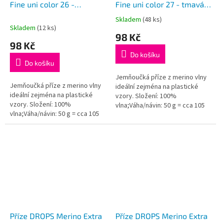
Fine uni color 26 -
Fine uni color 27 - tmavá
pistáciová
modrá
Skladem
(48 ks)
Průměrné
Skladem
(12 ks)
hodnocení
98 Kč
produktu
98 Kč
je
Do košíku
5,0
Do košíku
z
5
Jemňoučká příze z merino vlny
Jemňoučká příze z merino vlny
hvězdiček.
ideální zejména na plastické
ideální zejména na plastické
vzory. Složení: 100%
vzory. Složení: 100%
vlna;Váha/návin: 50 g = cca 105
vlna;Váha/návin: 50 g = cca 105
metrů;Doporučená síla jehlic: 4
metrů;Doporučená síla jehlic: 4
mm...
mm...
Příze DROPS Merino Extra
Příze DROPS Merino Extra