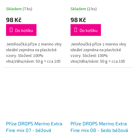
Skladem
(7 ks)
Skladem
(2 ks)
98 Kč
98 Kč
Do košíku
Do košíku
Jemňoučká příze z merino vlny
Jemňoučká příze z merino vlny
ideální zejména na plastické
ideální zejména na plastické
vzory. Složení: 100%
vzory. Složení: 100%
vlna;Váha/návin: 50 g = cca 105
vlna;Váha/návin: 50 g = cca 105
metrů;Doporučená síla jehlic: 4
metrů;Doporučená síla jehlic: 4
mm...
mm...
Příze DROPS Merino Extra
Příze DROPS Merino Extra
Fine mix 07 - béžová
Fine mix 08 - šedo béžová