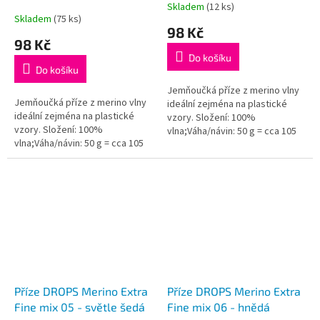
k
Skladem
(12 ks)
Průměrné
t
Skladem
(75 ks)
hodnocení
98 Kč
ů
produktu
98 Kč
je
Do košíku
5,0
Do košíku
z
5
Jemňoučká příze z merino vlny
Jemňoučká příze z merino vlny
hvězdiček.
ideální zejména na plastické
ideální zejména na plastické
vzory. Složení: 100%
vzory. Složení: 100%
vlna;Váha/návin: 50 g = cca 105
vlna;Váha/návin: 50 g = cca 105
metrů;Doporučená síla jehlic: 4
metrů;Doporučená síla jehlic: 4
mm...
mm...
Příze DROPS Merino Extra
Příze DROPS Merino Extra
Fine mix 05 - světle šedá
Fine mix 06 - hnědá