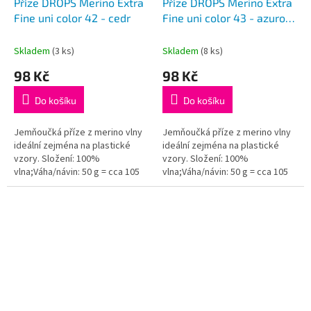
Příze DROPS Merino Extra
Příze DROPS Merino Extra
Fine uni color 42 - cedr
Fine uni color 43 - azurové
moře
Skladem
(3 ks)
Skladem
(8 ks)
98 Kč
98 Kč
Do košíku
Do košíku
Jemňoučká příze z merino vlny
Jemňoučká příze z merino vlny
ideální zejména na plastické
ideální zejména na plastické
vzory. Složení: 100%
vzory. Složení: 100%
vlna;Váha/návin: 50 g = cca 105
vlna;Váha/návin: 50 g = cca 105
metrů;Doporučená síla jehlic: 4
metrů;Doporučená síla jehlic: 4
mm...
mm...