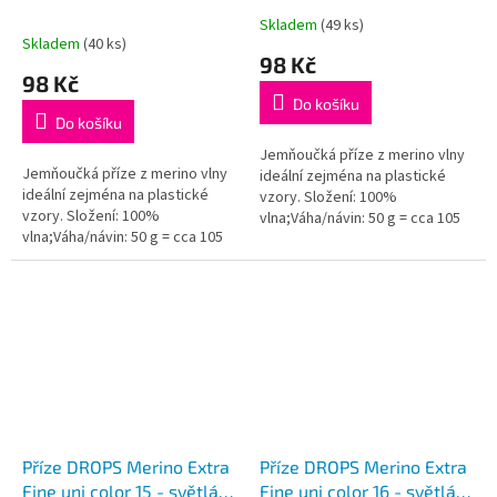
modrá
Skladem
(49 ks)
Průměrné
Skladem
(40 ks)
hodnocení
98 Kč
produktu
98 Kč
je
Do košíku
5,0
Do košíku
z
5
Jemňoučká příze z merino vlny
Jemňoučká příze z merino vlny
hvězdiček.
ideální zejména na plastické
ideální zejména na plastické
vzory. Složení: 100%
vzory. Složení: 100%
vlna;Váha/návin: 50 g = cca 105
vlna;Váha/návin: 50 g = cca 105
metrů;Doporučená síla jehlic: 4
metrů;Doporučená síla jehlic: 4
mm...
mm...
Příze DROPS Merino Extra
Příze DROPS Merino Extra
Fine uni color 15 - světlá
Fine uni color 16 - světlá