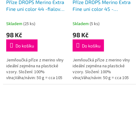
Příze DROPS Merino Extra
Příze DROPS Merino Extra
Fine uni color 44 -fialová
Fine uni color 45 -
royal
rumělka (šarže 37757)
Skladem
(25 ks)
Skladem
(5 ks)
98 Kč
98 Kč
Do košíku
Do košíku
Jemňoučká příze z merino vlny
Jemňoučká příze z merino vlny
ideální zejména na plastické
ideální zejména na plastické
vzory. Složení: 100%
vzory. Složení: 100%
vlna;Váha/návin: 50 g = cca 105
vlna;Váha/návin: 50 g = cca 105
metrů;Doporučená síla jehlic: 4
metrů;Doporučená síla jehlic: 4
mm...
mm...