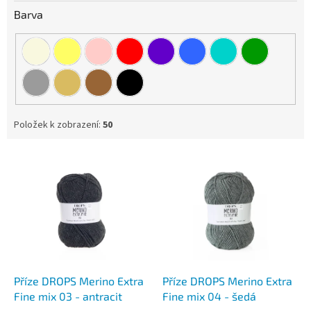
Barva
Položek k zobrazení:
50
V
ý
p
i
s
p
r
o
d
Příze DROPS Merino Extra
Příze DROPS Merino Extra
u
Fine mix 03 - antracit
Fine mix 04 - šedá