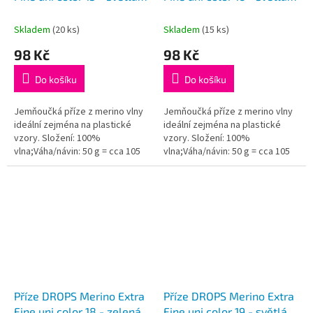
šedozelená
růžová
Skladem
(20 ks)
Skladem
(15 ks)
98 Kč
98 Kč
Do košíku
Do košíku
Jemňoučká příze z merino vlny
Jemňoučká příze z merino vlny
ideální zejména na plastické
ideální zejména na plastické
vzory. Složení: 100%
vzory. Složení: 100%
vlna;Váha/návin: 50 g = cca 105
vlna;Váha/návin: 50 g = cca 105
metrů;Doporučená síla jehlic: 4
metrů;Doporučená síla jehlic: 4
mm...
mm...
Příze DROPS Merino Extra
Příze DROPS Merino Extra
Fine uni color 18 - zelená
Fine uni color 19 - světlá