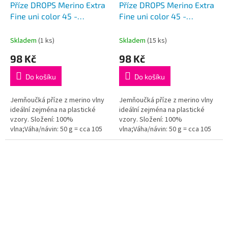
Příze DROPS Merino Extra
Příze DROPS Merino Extra
Fine uni color 45 -
Fine uni color 45 -
rumělka (šarže 45047)
rumělka (šarže 47438)
Skladem
(1 ks)
Skladem
(15 ks)
98 Kč
98 Kč
Do košíku
Do košíku
Jemňoučká příze z merino vlny
Jemňoučká příze z merino vlny
ideální zejména na plastické
ideální zejména na plastické
vzory. Složení: 100%
vzory. Složení: 100%
vlna;Váha/návin: 50 g = cca 105
vlna;Váha/návin: 50 g = cca 105
metrů;Doporučená síla jehlic: 4
metrů;Doporučená síla jehlic: 4
mm...
mm...