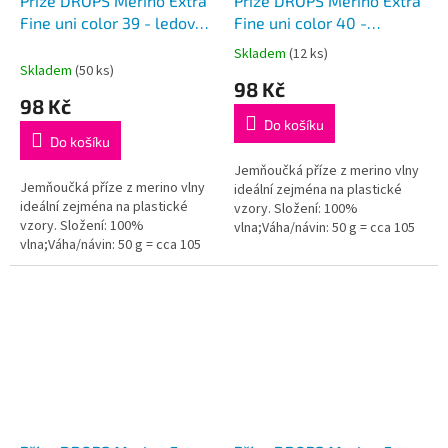
Příze DROPS Merino Extra
Příze DROPS Merino Extra
Fine uni color 39 - ledová
Fine uni color 40 -
modrá
pudrová růžová
Skladem
(12 ks)
Průměrné
Skladem
(50 ks)
hodnocení
98 Kč
produktu
98 Kč
je
Do košíku
5,0
Do košíku
z
5
Jemňoučká příze z merino vlny
Jemňoučká příze z merino vlny
hvězdiček.
ideální zejména na plastické
ideální zejména na plastické
vzory. Složení: 100%
vzory. Složení: 100%
vlna;Váha/návin: 50 g = cca 105
vlna;Váha/návin: 50 g = cca 105
metrů;Doporučená síla jehlic: 4
metrů;Doporučená síla jehlic: 4
mm...
mm...