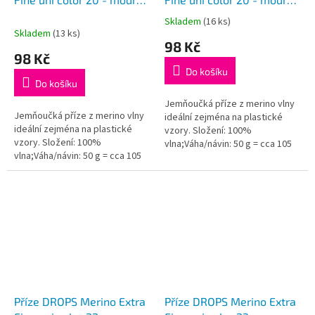
(šarže 524706)
(šarže 535793)
Skladem
(16 ks)
Průměrné
Skladem
(13 ks)
hodnocení
98 Kč
produktu
98 Kč
je
Do košíku
5,0
Do košíku
z
5
Jemňoučká příze z merino vlny
Jemňoučká příze z merino vlny
hvězdiček.
ideální zejména na plastické
ideální zejména na plastické
vzory. Složení: 100%
vzory. Složení: 100%
vlna;Váha/návin: 50 g = cca 105
vlna;Váha/návin: 50 g = cca 105
metrů;Doporučená síla jehlic: 4
metrů;Doporučená síla jehlic: 4
mm...
mm...
Příze DROPS Merino Extra
Příze DROPS Merino Extra