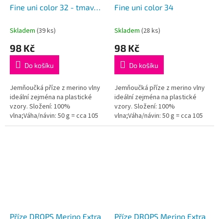
Fine uni color 32 - tmavá
Fine uni color 34
růžová
Skladem
(39 ks)
Skladem
(28 ks)
98 Kč
98 Kč
Do košíku
Do košíku
Jemňoučká příze z merino vlny
Jemňoučká příze z merino vlny
ideální zejména na plastické
ideální zejména na plastické
vzory. Složení: 100%
vzory. Složení: 100%
vlna;Váha/návin: 50 g = cca 105
vlna;Váha/návin: 50 g = cca 105
metrů;Doporučená síla jehlic: 4
metrů;Doporučená síla jehlic: 4
mm...
mm...
Příze DROPS Merino Extra
Příze DROPS Merino Extra