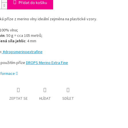
Přidat do košíku
 příze z merino vlny ideální zejména na plastické vzory.
 100% vlna;
vin
: 50 g = cca 105 metrů;
ná síla jehlic
: 4 mm
m:
#dropsmerinoextrafine
 použitím příze
DROPS Merino Extra Fine
informace
ZEPTAT SE
HLÍDAT
SDÍLET