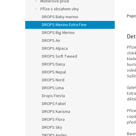
Mohérové příze
je dok
Příze s obsahem vlny
Popi
DROPS Baby merino
DROPS Merino Extra Fine
DROPS Big Merino
Det
DROPS Air
Příz
DROPS Alpaca
získá
DROPS Soft Tweed
klad
DROPS Daisy
husto
voln
DROPS Nepal
Suší
DROPS Nord
Úple
DROPS Lima
Extra
Drops Fiesta
děts
DROPS Fabel
Příze
DROPS Karisma
copá
DROPS Flora
před
DROPS Sky
Bare
DROPS Andes