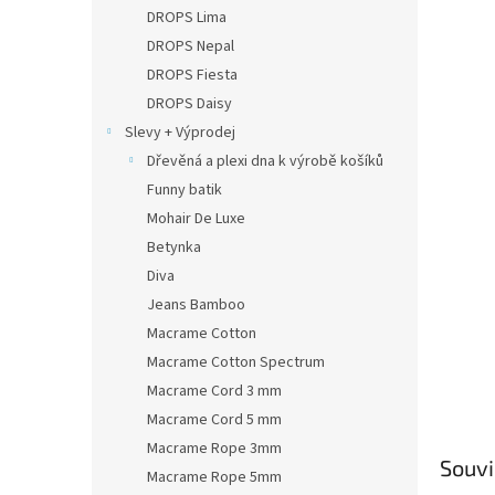
n
DROPS Lima
e
DROPS Nepal
l
DROPS Fiesta
DROPS Daisy
Slevy + Výprodej
Dřevěná a plexi dna k výrobě košíků
Funny batik
Mohair De Luxe
Betynka
Diva
Jeans Bamboo
Macrame Cotton
Macrame Cotton Spectrum
Macrame Cord 3 mm
Macrame Cord 5 mm
Macrame Rope 3mm
Souvi
Macrame Rope 5mm