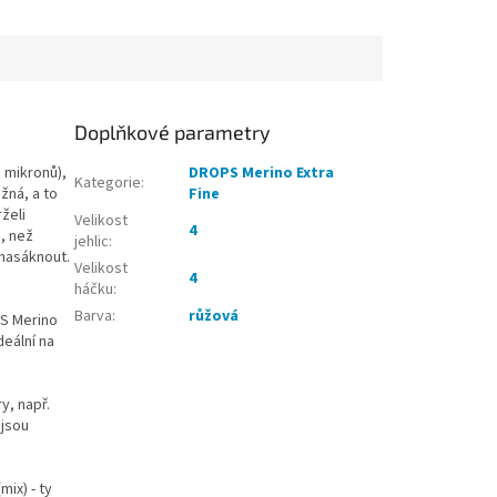
onomická ručka je
...
Doplňkové parametry
 mikronů),
DROPS Merino Extra
Kategorie
:
žná, a to
Fine
želi
Velikost
4
), než
jehlic
:
 nasáknout.
Velikost
4
háčku
:
Barva
:
růžová
PS Merino
deální na
y, např.
 jsou
ix) - ty