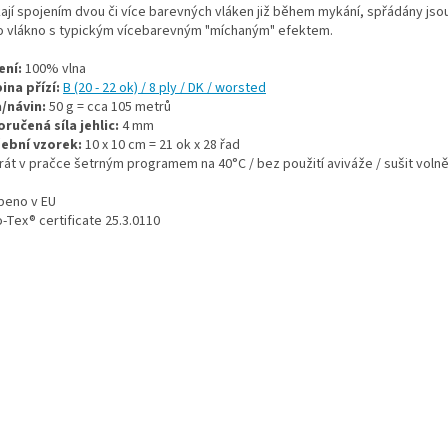
kají spojením dvou či více barevných vláken již během mykání, spřádány jso
o vlákno s typickým vícebarevným "míchaným" efektem.
ení:
100% vlna
ina přízí:
B (20 - 22 ok) / 8 ply / DK / worsted
/návin:
50 g = cca 105 metrů
ručená síla jehlic:
4 mm
ební vzorek:
10 x 10 cm = 21 ok x 28 řad
prát v pračce šetrným programem na 40°C / bez použití aviváže / sušit voln
beno v EU
-Tex® certificate 25.3.0110