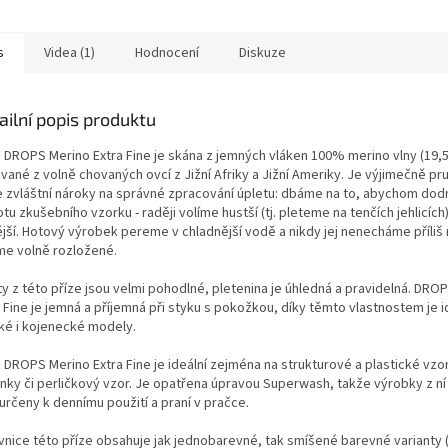
oupit dle požadované...
DROPS nebo jako doplněk k...
pohyb, erg
příjemná na
s
Videa (1)
Hodnocení
Diskuze
ailní popis produktu
e DROPS Merino Extra Fine je skána z jemných vláken 100% merino vlny (19,5
vané z volně chovaných ovcí z Jižní Afriky a Jižní Ameriky. Je výjimečně pru
e zvláštní nároky na správné zpracování úpletu: dbáme na to, abychom dodr
tu zkušebního vzorku - raději volíme hustší (tj. pleteme na tenčích jehlicích
ější. Hotový výrobek pereme v chladnější vodě a nikdy jej nenecháme příliš
me volně rozložené.
ty z této příze jsou velmi pohodlné, pletenina je úhledná a pravidelná. DRO
 Fine je jemná a příjemná při styku s pokožkou, díky těmto vlastnostem je i
ké i kojenecké modely.
 DROPS Merino Extra Fine je ideální zejména na strukturové a plastické vzor
nky či perličkový vzor. Je opatřena úpravou Superwash, takže výrobky z ní
určeny k dennímu použití a praní v pračce.
vnice této příze obsahuje jak jednobarevné, tak smíšené barevné varianty (m