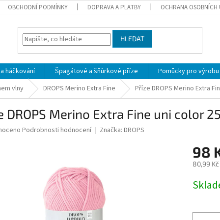
OBCHODNÍ PODMÍNKY
DOPRAVA A PLATBY
OCHRANA OSOBNÍCH 
HLEDAT
 a háčkování
Špagátové a šňůrkové příze
Pomůcky pro výrobu
hem vlny
DROPS Merino Extra Fine
Příze DROPS Merino Extra Fine
e DROPS Merino Extra Fine uni color 2
né
noceno
Podrobnosti hodnocení
Značka:
DROPS
ní
98 
u
80,99 Kč
Měrná
Skla
cena:
ek.