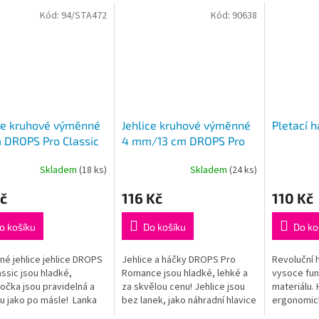
Kód:
94/STA472
Kód:
90638
ce kruhové výměnné
Jehlice kruhové výměnné
Pletací 
 DROPS Pro Classic
4 mm/13 cm DROPS Pro
Romance (Birch)
Skladem
(18 ks)
Skladem
(24 ks)
rné
Průměrné
Průměrné
cení
hodnocení
hodnocení
č
116 Kč
110 Kč
ktu
produktu
produktu
je
je
5,0
5,0
o košíku
Do košíku
Do ko
z
z
5
5
é jehlice jehlice DROPS
Jehlice a háčky DROPS Pro
Revoluční h
ček.
hvězdiček.
hvězdiček.
assic jsou hladké,
Romance jsou hladké, lehké a
vysoce fun
 očka jsou pravidelná a
za skvělou cenu! Jehlice jsou
materiálu. 
u jako po másle! Lanka
bez lanek, jako náhradní hlavice
ergonomick
 součástí balení, je třeba
k sadě kruhových jehlic
dřík a háče