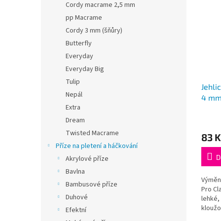
Cordy macrame 2,5 mm
pp Macrame
Cordy 3 mm (šňůry)
Butterfly
Everyday
Everyday Big
Tulip
Jehli
Nepál
4 mm
Extra
Průmě
Dream
hodno
Twisted Macrame
83 K
produ
Příze na pletení a háčkování
je
5,0
D
Akrylové příze
z
Bavlna
5
Výměnn
Bambusové příze
hvězdi
Pro Cl
Duhové
lehké,
kloužo
Efektní
nejsou