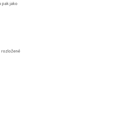
u pak jako
ě rozložené