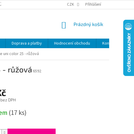
ÚDAJŮ
SLEVY
CZK
Přihlášení
NÁKUPNÍ
Prázdný košík
KOŠÍK
Doprava a platby
Hodnocení obchodu
Kontakty
Z
 uni color 25 - růžová
5 - růžová
6592
Kč
 bez DPH
dem
(17 ks)