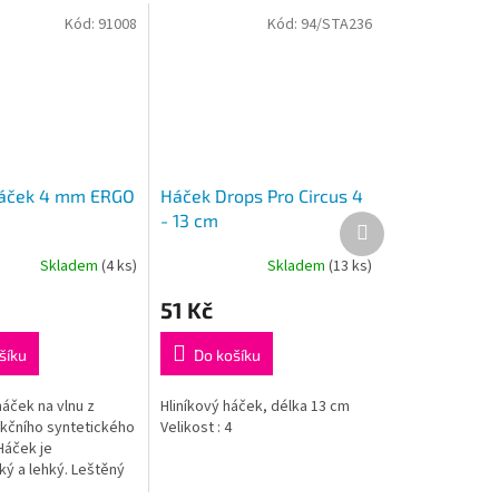
Kód:
91008
Kód:
94/STA236
háček 4 mm ERGO
Háček Drops Pro Circus 4
- 13 cm
Další
produkt
Skladem
(4 ks)
Skladem
(13 ks)
51 Kč
šíku
Do košíku
áček na vlnu z
Hliníkový háček, délka 13 cm
kčního syntetického
Velikost : 4
Háček je
ý a lehký. Leštěný
k zajišťuje hladký