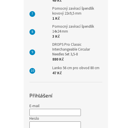
49 Kč
Pomocný zavírací špendlík
kovový 22x9,5 mm
1 Kč
Pomocný zavírací špendlík
14x24 mm
3 Kč
DROPS Pro Classic
Interchangeable Circular
Needles Set 3,5-8
880 Kč
Lanko 56 cm pro obvod 80 cm
47 Kč
Přihlášení
E-mail
Heslo