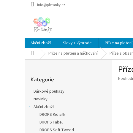
Přejít
info@pletanky.cz
na
obsah
Akční zboží
Slevy + Výprodej
Příze na pletení
Domů
Příze na pletení a háčkování
Příze s obsa
P
Příz
o
Přeskočit
s
Průměr
Neohod
Kategorie
kategorie
t
hodnoce
r
produkt
Dárkové poukazy
a
je
Novinky
0,0
n
z
Akční zboží
n
5
í
DROPS Kid silk
hvězdič
p
DROPS Fabel
a
DROPS Soft Tweed