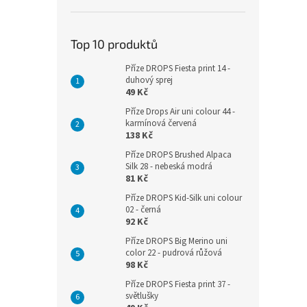
Top 10 produktů
Příze DROPS Fiesta print 14 -
duhový sprej
49 Kč
Příze Drops Air uni colour 44 -
karmínová červená
138 Kč
Příze DROPS Brushed Alpaca
Silk 28 - nebeská modrá
81 Kč
Příze DROPS Kid-Silk uni colour
02 - černá
92 Kč
Příze DROPS Big Merino uni
color 22 - pudrová růžová
98 Kč
Příze DROPS Fiesta print 37 -
světlušky