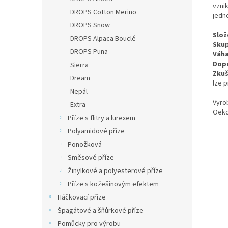
vzni
DROPS Cotton Merino
jedn
DROPS Snow
Slož
DROPS Alpaca Bouclé
Skup
DROPS Puna
Váha
Dopo
Sierra
Zkuš
Dream
lze 
Nepál
Vyro
Extra
Oeko
Příze s flitry a lurexem
Polyamidové příze
Ponožková
Směsové příze
Žinylkové a polyesterové příze
Příze s kožešinovým efektem
Háčkovací příze
Špagátové a šňůrkové příze
Pomůcky pro výrobu