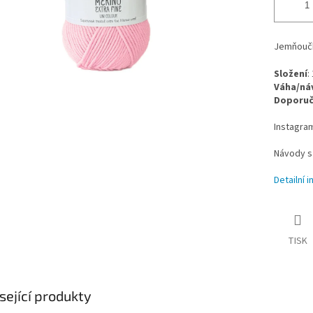
Jemňoučká
Složení
:
Váha/ná
Doporuče
Instagra
Návody s
Detailní 
TISK
sející produkty