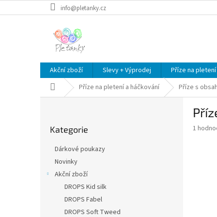
Přejít
info@pletanky.cz
na
obsah
Akční zboží
Slevy + Výprodej
Příze na pletení
Domů
Příze na pletení a háčkování
Příze s obsa
P
Příz
o
Přeskočit
s
Průměr
1 hodno
Kategorie
kategorie
t
hodnoce
r
produkt
Dárkové poukazy
a
je
Novinky
5,0
n
z
Akční zboží
n
5
í
DROPS Kid silk
hvězdič
p
DROPS Fabel
a
DROPS Soft Tweed