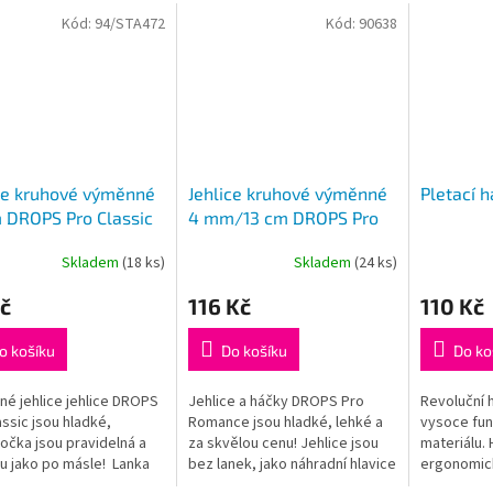
Kód:
94/STA472
Kód:
90638
ce kruhové výměnné
Jehlice kruhové výměnné
Pletací 
 DROPS Pro Classic
4 mm/13 cm DROPS Pro
Romance (Birch)
Skladem
(18 ks)
Skladem
(24 ks)
rné
Průměrné
Průměrné
cení
hodnocení
hodnocení
č
116 Kč
110 Kč
ktu
produktu
produktu
je
je
5,0
5,0
o košíku
Do košíku
Do ko
z
z
5
5
é jehlice jehlice DROPS
Jehlice a háčky DROPS Pro
Revoluční h
ček.
hvězdiček.
hvězdiček.
assic jsou hladké,
Romance jsou hladké, lehké a
vysoce fun
 očka jsou pravidelná a
za skvělou cenu! Jehlice jsou
materiálu. 
u jako po másle! Lanka
bez lanek, jako náhradní hlavice
ergonomick
 součástí balení, je třeba
k sadě kruhových jehlic
dřík a háče