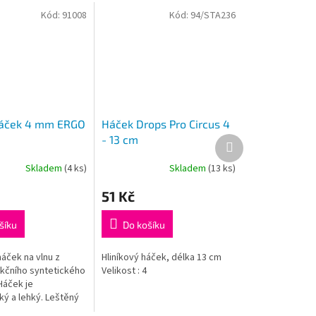
Kód:
91008
Kód:
94/STA236
háček 4 mm ERGO
Háček Drops Pro Circus 4
- 13 cm
Další
produkt
Skladem
(4 ks)
Skladem
(13 ks)
51 Kč
šíku
Do košíku
áček na vlnu z
Hliníkový háček, délka 13 cm
kčního syntetického
Velikost : 4
Háček je
ý a lehký. Leštěný
k zajišťuje hladký