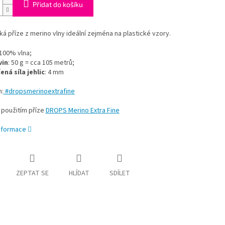
Přidat do košíku
 příze z merino vlny ideální zejména na plastické vzory.
 100% vlna;
vin
: 50 g = cca 105 metrů;
ná síla jehlic
: 4 mm
m:
#dropsmerinoextrafine
 použitím příze
DROPS Merino Extra Fine
informace
ZEPTAT SE
HLÍDAT
SDÍLET