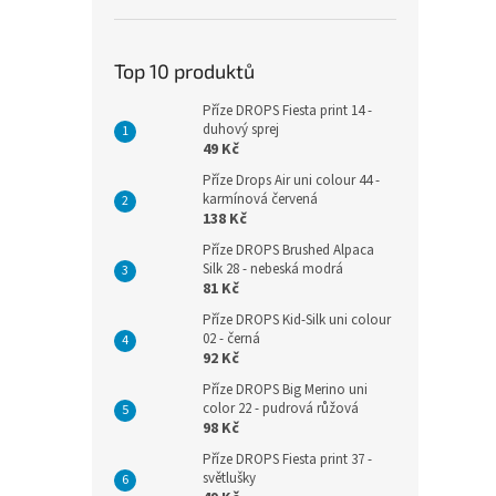
Top 10 produktů
Příze DROPS Fiesta print 14 -
duhový sprej
49 Kč
Příze Drops Air uni colour 44 -
karmínová červená
138 Kč
Příze DROPS Brushed Alpaca
Silk 28 - nebeská modrá
81 Kč
Příze DROPS Kid-Silk uni colour
02 - černá
92 Kč
Příze DROPS Big Merino uni
color 22 - pudrová růžová
98 Kč
Příze DROPS Fiesta print 37 -
světlušky