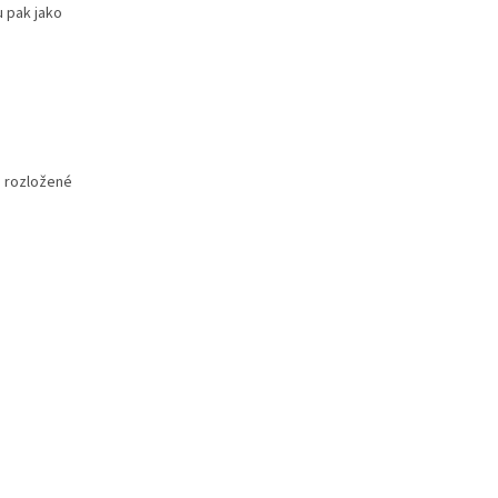
u pak jako
ě rozložené