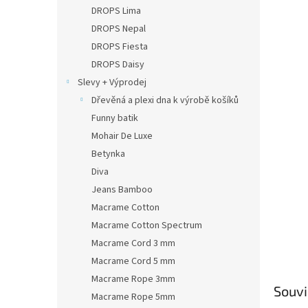
n
DROPS Lima
e
DROPS Nepal
l
DROPS Fiesta
DROPS Daisy
Slevy + Výprodej
Dřevěná a plexi dna k výrobě košíků
Funny batik
Mohair De Luxe
Betynka
Diva
Jeans Bamboo
Macrame Cotton
Macrame Cotton Spectrum
Macrame Cord 3 mm
Macrame Cord 5 mm
Macrame Rope 3mm
Souvi
Macrame Rope 5mm