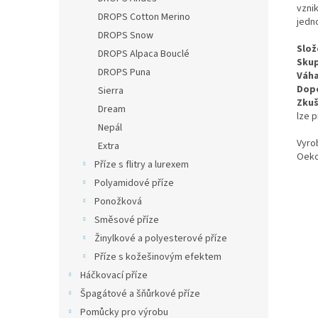
vzni
DROPS Cotton Merino
jedn
DROPS Snow
Slož
DROPS Alpaca Bouclé
Skup
DROPS Puna
Váha
Dopo
Sierra
Zkuš
Dream
lze 
Nepál
Vyro
Extra
Oeko
Příze s flitry a lurexem
Polyamidové příze
Ponožková
Směsové příze
Žinylkové a polyesterové příze
Příze s kožešinovým efektem
Háčkovací příze
Špagátové a šňůrkové příze
Pomůcky pro výrobu