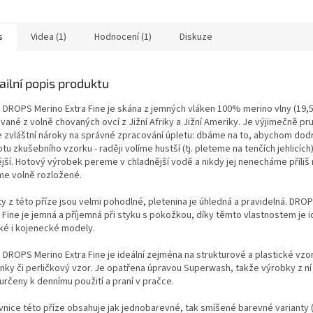
oupit dle požadované...
DROPS nebo jako doplněk k...
pohyb, erg
příjemná na
s
Videa (1)
Hodnocení (1)
Diskuze
ailní popis produktu
e DROPS Merino Extra Fine je skána z jemných vláken 100% merino vlny (19,5
vané z volně chovaných ovcí z Jižní Afriky a Jižní Ameriky. Je výjimečně pru
e zvláštní nároky na správné zpracování úpletu: dbáme na to, abychom dodr
tu zkušebního vzorku - raději volíme hustší (tj. pleteme na tenčích jehlicích
ější. Hotový výrobek pereme v chladnější vodě a nikdy jej nenecháme příliš
me volně rozložené.
ty z této příze jsou velmi pohodlné, pletenina je úhledná a pravidelná. DRO
 Fine je jemná a příjemná při styku s pokožkou, díky těmto vlastnostem je i
ké i kojenecké modely.
 DROPS Merino Extra Fine je ideální zejména na strukturové a plastické vzor
nky či perličkový vzor. Je opatřena úpravou Superwash, takže výrobky z ní
určeny k dennímu použití a praní v pračce.
vnice této příze obsahuje jak jednobarevné, tak smíšené barevné varianty (m