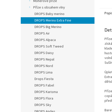
Mohérové příze
je dok
Příze s obsahem vlny
Popi
DROPS Baby merino
DROPS Merino Extra Fine
DROPS Big Merino
Det
DROPS Air
Příz
DROPS Alpaca
získá
DROPS Soft Tweed
klad
DROPS Daisy
husto
voln
DROPS Nepal
Suší
DROPS Nord
Úple
DROPS Lima
Extra
Drops Fiesta
děts
DROPS Fabel
Příze
DROPS Karisma
copá
DROPS Flora
před
DROPS Sky
Bare
DROPS Andes