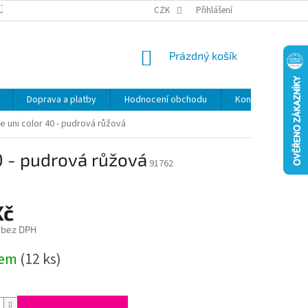
ÚDAJŮ
SLEVY
CZK
Přihlášení
NÁKUPNÍ
Prázdný košík
KOŠÍK
Doprava a platby
Hodnocení obchodu
Kontakty
Z
e uni color 40 - pudrová růžová
0 - pudrová růžová
91762
Kč
 bez DPH
dem
(12 ks)