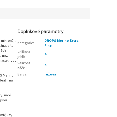
onomická ručka je
...
Doplňkové parametry
 mikronů),
DROPS Merino Extra
Kategorie
:
žná, a to
Fine
želi
Velikost
4
), než
jehlic
:
 nasáknout.
Velikost
4
háčku
:
Barva
:
růžová
PS Merino
deální na
y, např.
 jsou
ix) - ty