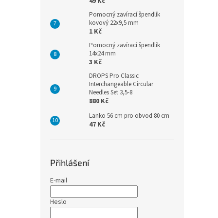
49 Kč
Pomocný zavírací špendlík
kovový 22x9,5 mm
1 Kč
Pomocný zavírací špendlík
14x24 mm
3 Kč
DROPS Pro Classic
Interchangeable Circular
Needles Set 3,5-8
880 Kč
Lanko 56 cm pro obvod 80 cm
47 Kč
Přihlášení
E-mail
Heslo