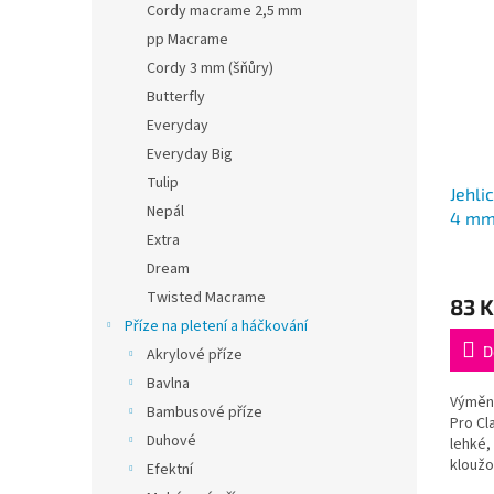
Cordy macrame 2,5 mm
pp Macrame
Cordy 3 mm (šňůry)
Butterfly
Everyday
Everyday Big
Tulip
Jehli
Nepál
4 mm
Extra
Průmě
Dream
hodno
Twisted Macrame
83 K
produ
Příze na pletení a háčkování
je
5,0
D
Akrylové příze
z
Bavlna
5
Výměnn
Bambusové příze
hvězdi
Pro Cl
Duhové
lehké,
kloužo
Efektní
nejsou