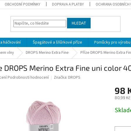
OBCHODNÍ PODMÍNKY
DOPRAVA A PLATBY
OCHRANA OSOBNÍCH 
HLEDAT
 a háčkování
Špagátové a šňůrkové příze
Pomůcky pro výrobu
hem vlny
DROPS Merino Extra Fine
Příze DROPS Merino Extra Fin
e DROPS Merino Extra Fine uni color 4
né
cení
Podrobnosti hodnocení
Značka:
DROPS
ní
98 
u
80,99 Kč
Měrná
Skla
cena:
ek.