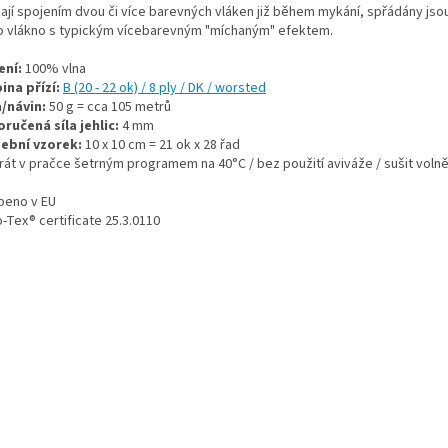
kají spojením dvou či více barevných vláken již během mykání, spřádány jso
o vlákno s typickým vícebarevným "míchaným" efektem.
ení:
100% vlna
ina přízí:
B (20 - 22 ok) / 8 ply / DK / worsted
/návin:
50 g = cca 105 metrů
ručená síla jehlic:
4 mm
ební vzorek:
10 x 10 cm = 21 ok x 28 řad
prát v pračce šetrným programem na 40°C / bez použití aviváže / sušit voln
beno v EU
-Tex® certificate 25.3.0110