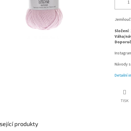
Jemňoučká
Složení
:
Váha/ná
Doporuče
Instagra
Návody s
Detailní 
TISK
sející produkty