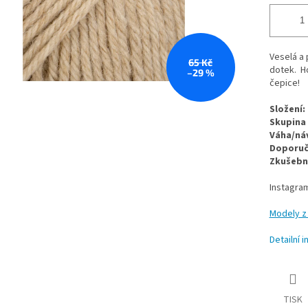
Veselá a 
65 Kč
dotek. Ho
–29 %
čepice!
Složení:
Skupina 
Váha/náv
Doporuče
Zkušební
Instagra
Modely z 
Detailní 
TISK