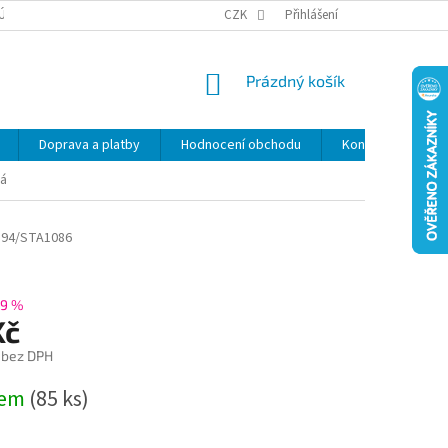
ÚDAJŮ
SLEVY
CZK
Přihlášení
NÁKUPNÍ
Prázdný košík
KOŠÍK
Doprava a platby
Hodnocení obchodu
Kontakty
Z
vá
94/STA1086
9 %
Kč
 bez DPH
dem
(85 ks)