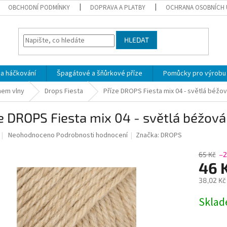
OBCHODNÍ PODMÍNKY
DOPRAVA A PLATBY
OCHRANA OSOBNÍCH 
HLEDAT
 a háčkování
Špagátové a šňůrkové příze
Pomůcky pro výrobu
hem vlny
Drops Fiesta
Příze DROPS Fiesta mix 04 - světlá béžo
e DROPS Fiesta mix 04 - světlá béžová
Průměrné
Neohodnoceno
Podrobnosti hodnocení
Značka:
DROPS
hodnocení
produktu
65 Kč
–2
je
46 
0,0
38,02 Kč
z
5
Měrná
Skla
hvězdiček.
cena: