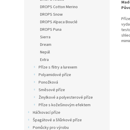
Made
DROPS Cotton Merino
Půvo
DROPS Snow
Příze
DROPS Alpaca Bouclé
vyda
DROPS Puna
test
shled
Sierra
mimin
Dream
Nepál
Extra
Příze s flitry a lurexem
Polyamidové příze
Ponožková
Směsové příze
Žinylkové a polyesterové příze
Příze s kožešinovým efektem
Háčkovací příze
Špagátové a šňůrkové příze
Pomůcky pro výrobu