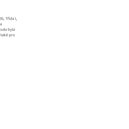
, Třída I,
la
rodu byla
 také pro