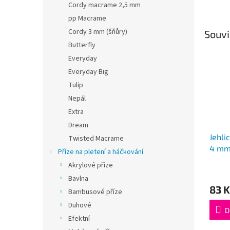
Cordy macrame 2,5 mm
pp Macrame
Cordy 3 mm (šňůry)
Souvi
Butterfly
Everyday
Everyday Big
Tulip
Nepál
Extra
Dream
Jehli
Twisted Macrame
4 mm
Příze na pletení a háčkování
Akrylové příze
Průmě
Bavlna
hodno
83 K
produ
Bambusové příze
je
Duhové
5,0
D
Efektní
z
5