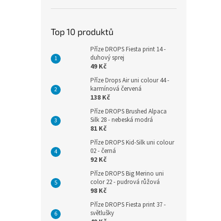
Top 10 produktů
Příze DROPS Fiesta print 14 -
duhový sprej
49 Kč
Příze Drops Air uni colour 44 -
karmínová červená
138 Kč
Příze DROPS Brushed Alpaca
Silk 28 - nebeská modrá
81 Kč
Příze DROPS Kid-Silk uni colour
02 - černá
92 Kč
Příze DROPS Big Merino uni
color 22 - pudrová růžová
98 Kč
Příze DROPS Fiesta print 37 -
světlušky