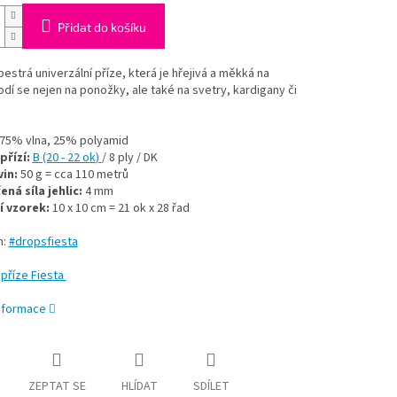
Přidat do košíku
pestrá univerzální příze, která je hřejivá a měkká na
dí se nejen na ponožky, ale také na svetry, kardigany či
75% vlna, 25% polyamid
přízí:
B (20 - 22 ok
)
/ 8 ply / DK
in:
50 g = cca 110 metrů
ná síla jehlic:
4 mm
 vzorek:
10 x 10 cm = 21 ok x 28 řad
m:
#dropsfiesta
příze Fiesta
informace
ZEPTAT SE
HLÍDAT
SDÍLET