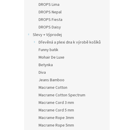
n
DROPS Lima
e
DROPS Nepal
l
DROPS Fiesta
DROPS Daisy
Slevy + Výprodej
Dřevěná a plexi dna k výrobě košíků
Funny batik
Mohair De Luxe
Betynka
Diva
Jeans Bamboo
Macrame Cotton
Macrame Cotton Spectrum
Macrame Cord 3 mm
Macrame Cord 5 mm
Macrame Rope 3mm
Macrame Rope 5mm