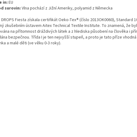
 in:
EU
d surovin:
Vlna pochází z Jižní Ameriky, polyamid z Německa
 DROPS Fiesta získala certifikát Oeko-Tex® (číslo 2013OK0060), Standard 100
ný zkušebním ústavem Aitex Technical Textile Institute. To znamená, že by
ována na přítomnost dráždivých látek a z hlediska působení na člověka i pří
ána bezpečnou. Třída I je ten nejvyšší stupeň, a proto je tato příze vhodná
ka a malé děti (ve věku 0-3 roky).