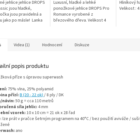
é jehlice jehlice DROPS
Luxusní, hladké a lehké
Hliníkový 
ček.
assic jsou hladké,
ponožkové jehlice DROPS Pro
Velikost : 4
 očka jsou pravidelná a
Romance vyrobené z
u jako po másle! Lanka
březového dřeva. Velikost 4
 součástí balení, je třeba
mm, délka 20 cm, balení
oupit dle požadované...
obsahuje 5ks.
s
Videa (1)
Hodnocení
Diskuze
ailní popis produktu
žková příze s úpravou superwash
ení:
75% vlna, 25% polyamid
ina přízí:
B (20 - 22 ok
)
/ 8 ply / DK
/návin:
50 g = cca 110 metrů
ručená síla jehlic:
4 mm
ební vzorek:
10 x 10 cm = 21 ok x 28 řad
e
: lze prát v pračce šetrným programem na 40°C / bez použití aviváže / suši
ožené
erwash:
ano