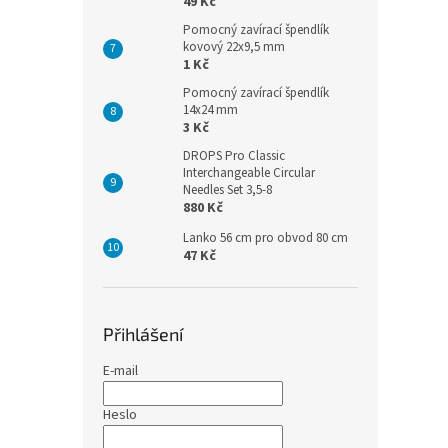
49 Kč
Pomocný zavírací špendlík
kovový 22x9,5 mm
1 Kč
Pomocný zavírací špendlík
14x24 mm
3 Kč
DROPS Pro Classic
Interchangeable Circular
Needles Set 3,5-8
880 Kč
Lanko 56 cm pro obvod 80 cm
47 Kč
Přihlášení
E-mail
Heslo