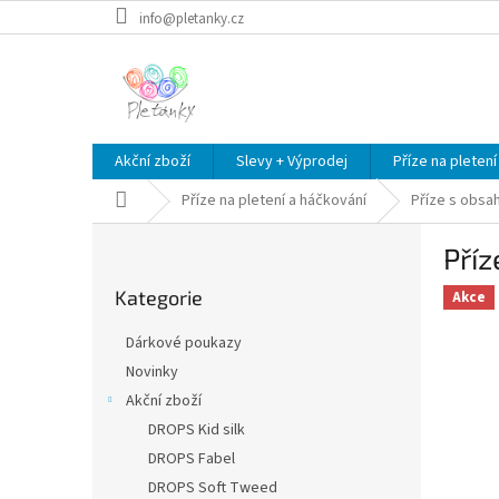
Přejít
info@pletanky.cz
na
obsah
Akční zboží
Slevy + Výprodej
Příze na pletení
Domů
Příze na pletení a háčkování
Příze s obsa
P
Příz
o
Přeskočit
s
Kategorie
kategorie
Akce
t
r
Dárkové poukazy
a
Novinky
n
Akční zboží
n
í
DROPS Kid silk
p
DROPS Fabel
a
DROPS Soft Tweed