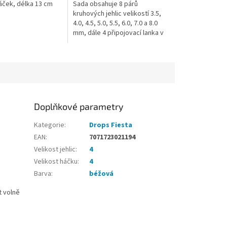
háček, délka 13 cm
Sada obsahuje 8 párů
hvězdiček.
kruhových jehlic velikostí 3.5,
4.0, 4.5, 5.0, 5.5, 6.0, 7.0 a 8.0
mm, dále 4 připojovací lanka v
délkách (1x) 35 cm pro obvod
60 cm, (2x) 56 cm...
Doplňkové parametry
Kategorie
:
Drops Fiesta
EAN
:
7071723021194
Velikost jehlic
:
4
Velikost háčku
:
4
Barva
:
béžová
t volně