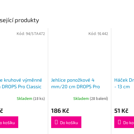
sející produkty
Kód:
94/STA472
Kód:
91442
ce kruhové výměnné
Jehlice ponožkové 4
Háček Dr
 DROPS Pro Classic
mm/20 cm DROPS Pro
- 13 cm
Romance (Birch)
Skladem
(18 ks)
Skladem
(28 balení)
rné
cení
č
186 Kč
51 Kč
ktu
o košíku
Do košíku
Do ko