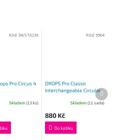
Kód:
94/STA236
Kód:
9964
ops Pro Circus 4
DROPS Pro Classic
Interchangeable Circular
Další
produkt
Needles Set 3,5-8
Skladem
(13 ks)
Skladem
(11 sada)
Průměrné
hodnocení
880 Kč
produktu
je
5,0
šíku
Do košíku
z
5