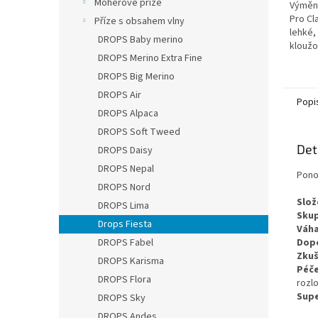
Mohérové příze
Výměnn
hvězdi
Pro Cl
Příze s obsahem vlny
lehké,
DROPS Baby merino
kloužo
DROPS Merino Extra Fine
nejsou
je dok
DROPS Big Merino
DROPS Air
Popi
DROPS Alpaca
DROPS Soft Tweed
Det
DROPS Daisy
DROPS Nepal
Pono
DROPS Nord
Slož
DROPS Lima
Skup
Drops Fiesta
Váha
DROPS Fabel
Dopo
Zkuš
DROPS Karisma
Péč
DROPS Flora
rozl
Sup
DROPS Sky
DROPS Andes