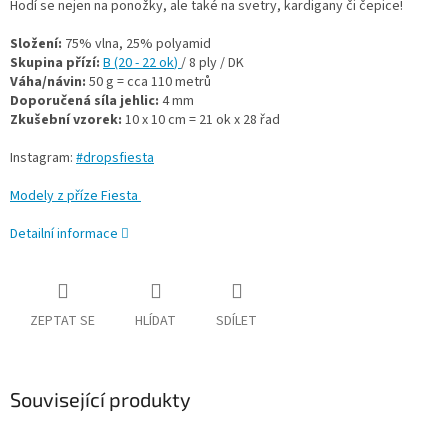
Hodí se nejen na ponožky, ale také na svetry, kardigany či čepice!
Složení:
75% vlna, 25% polyamid
Skupina přízí:
B (20 - 22 ok
)
/ 8 ply / DK
Váha/návin:
50 g = cca 110 metrů
Doporučená síla jehlic:
4 mm
Zkušební vzorek:
10 x 10 cm = 21 ok x 28 řad
Instagram:
#dropsfiesta
Modely z příze Fiesta
Detailní informace
ZEPTAT SE
HLÍDAT
SDÍLET
Související produkty