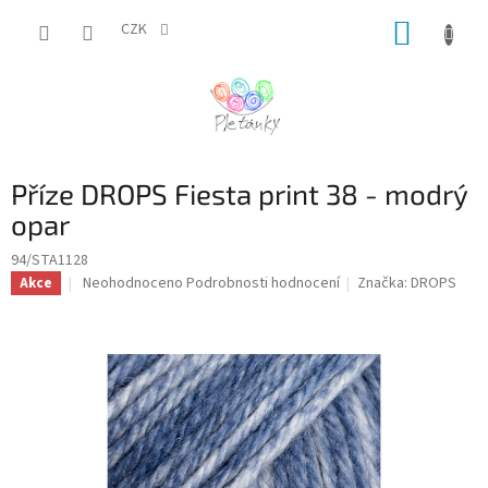
Přejít
NÁKUP
na
CZK
obsah
KOŠÍK
Příze DROPS Fiesta print 38 - modrý
opar
94/STA1128
Průměrné
Neohodnoceno
Podrobnosti hodnocení
Značka:
DROPS
Akce
hodnocení
produktu
je
0,0
z
5
hvězdiček.