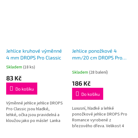
Jehlice kruhové výměnné
Jehlice ponožkové 4
4 mm DROPS Pro Classic
mm/20 cm DROPS Pro
Romance (Birch)
Skladem
(18 ks)
Průměrné
Skladem
(28 balení)
hodnocení
83 Kč
produktu
186 Kč
je
Do košíku
5,0
Do košíku
z
5
Výměnné jehlice jehlice DROPS
Luxusní, hladké a lehké
hvězdiček.
Pro Classic jsou hladké,
ponožkové jehlice DROPS Pro
lehké, očka jsou pravidelná a
Romance vyrobené z
kloužou jako po másle! Lanka
březového dřeva. Velikost 4
nejsou součástí balení, je třeba
mm, délka 20 cm, balení
je dokoupit dle požadované...
obsahuje 5ks.