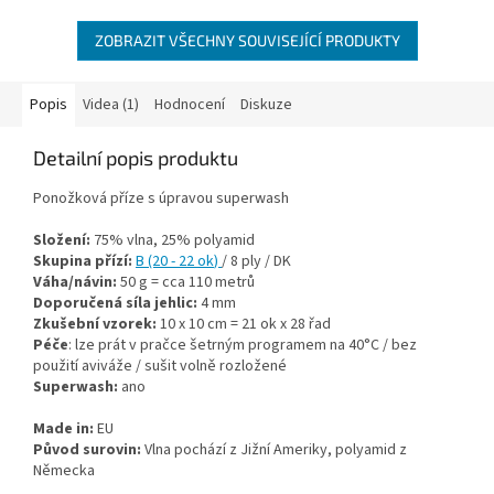
ZOBRAZIT VŠECHNY SOUVISEJÍCÍ PRODUKTY
Popis
Videa (1)
Hodnocení
Diskuze
Detailní popis produktu
Ponožková příze s úpravou superwash
Složení:
75% vlna, 25% polyamid
Skupina přízí:
B (20 - 22 ok
)
/ 8 ply / DK
Váha/návin:
50 g = cca 110 metrů
Doporučená síla jehlic:
4 mm
Zkušební vzorek:
10 x 10 cm = 21 ok x 28 řad
Péče
: lze prát v pračce šetrným programem na 40°C / bez
použití aviváže / sušit volně rozložené
Superwash:
ano
Made in:
EU
Původ surovin:
Vlna pochází z Jižní Ameriky, polyamid z
Německa