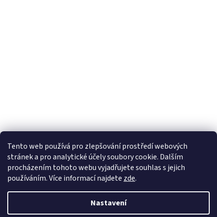
Tento web používá
pro zlepšování prostředí webových
stránek a pro analytické účely
soubory cookie. Dalším
Sledovat na Instagramu
procházením tohoto webu vyjadřujete souhlas s jejich
používáním. Více informací
najdete
zde
.
Vytvořil Shoptet
Nastavení