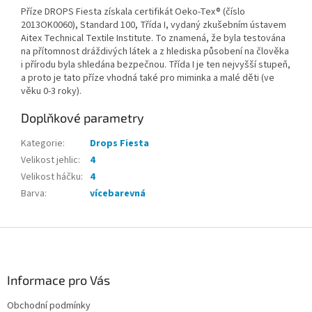
Příze DROPS Fiesta získala certifikát Oeko-Tex® (číslo
2013OK0060), Standard 100, Třída I, vydaný zkušebním ústavem
Aitex Technical Textile Institute. To znamená, že byla testována
na přítomnost dráždivých látek a z hlediska působení na člověka
i přírodu byla shledána bezpečnou. Třída I je ten nejvyšší stupeň,
a proto je tato příze vhodná také pro miminka a malé děti (ve
věku 0-3 roky).
Doplňkové parametry
Kategorie
:
Drops Fiesta
Velikost jehlic
:
4
Velikost háčku
:
4
Barva
:
vícebarevná
Z
á
p
a
Informace pro Vás
t
Obchodní podmínky
í