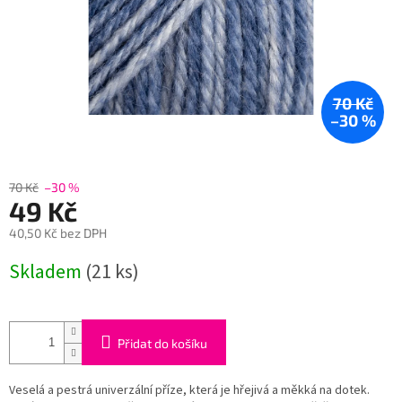
70 Kč
–30 %
70 Kč
–30 %
49 Kč
40,50 Kč bez DPH
Měrná
Skladem
(21 ks)
cena:
Přidat do košíku
Veselá a pestrá univerzální příze, která je hřejivá a měkká na dotek.