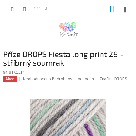
Přejít
NÁKUP
na
CZK
obsah
KOŠÍK
Příze DROPS Fiesta long print 28 -
stříbrný soumrak
94/STA1114
Průměrné
Neohodnoceno
Podrobnosti hodnocení
Značka:
DROPS
Akce
hodnocení
produktu
je
0,0
z
5
hvězdiček.