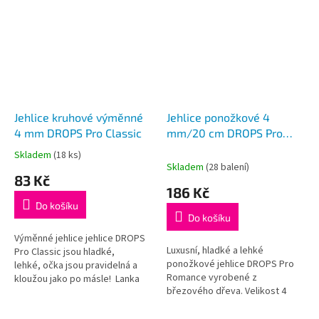
Jehlice kruhové výměnné
Jehlice ponožkové 4
4 mm DROPS Pro Classic
mm/20 cm DROPS Pro
Romance (Birch)
Skladem
(18 ks)
Průměrné
Skladem
(28 balení)
hodnocení
83 Kč
produktu
186 Kč
je
Do košíku
5,0
Do košíku
z
5
Výměnné jehlice jehlice DROPS
Luxusní, hladké a lehké
hvězdiček.
Pro Classic jsou hladké,
ponožkové jehlice DROPS Pro
lehké, očka jsou pravidelná a
Romance vyrobené z
kloužou jako po másle! Lanka
březového dřeva. Velikost 4
nejsou součástí balení, je třeba
mm, délka 20 cm, balení
je dokoupit dle požadované...
obsahuje 5ks.