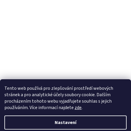
Tento web používá
pro zlepšování prostředí webových
stránek a pro analytické účely
soubory cookie. Dalším
Sledovat na Instagramu
procházením tohoto webu vyjadřujete souhlas s jejich
používáním. Více informací
najdete
zde
.
Vytvořil Shoptet
Nastavení