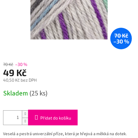
70 Kč
–30 %
70 Kč
–30 %
49 Kč
40,50 Kč bez DPH
Měrná
Skladem
(25 ks)
cena:
Přidat do košíku
Veselá a pestrá univerzální příze, která je hřejivá a měkká na dotek.