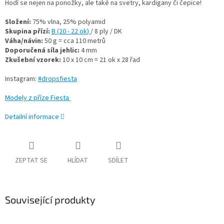
Hodí se nejen na ponožky, ale také na svetry, kardigany či čepice!
Složení:
75% vlna, 25% polyamid
Skupina přízí:
B (20 - 22 ok
)
/ 8 ply / DK
Váha/návin:
50 g = cca 110 metrů
Doporučená síla jehlic:
4 mm
Zkušební vzorek:
10 x 10 cm = 21 ok x 28 řad
Instagram:
#dropsfiesta
Modely z příze Fiesta
Detailní informace
ZEPTAT SE
HLÍDAT
SDÍLET
Související produkty