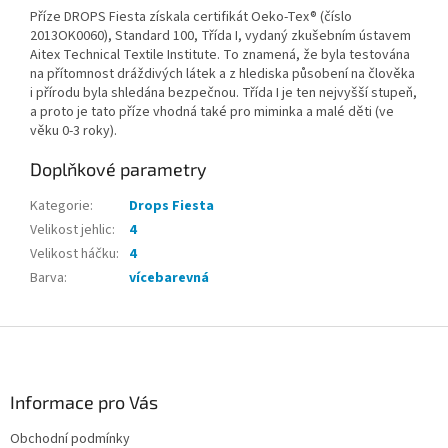
Příze DROPS Fiesta získala certifikát Oeko-Tex® (číslo
2013OK0060), Standard 100, Třída I, vydaný zkušebním ústavem
Aitex Technical Textile Institute. To znamená, že byla testována
na přítomnost dráždivých látek a z hlediska působení na člověka
i přírodu byla shledána bezpečnou. Třída I je ten nejvyšší stupeň,
a proto je tato příze vhodná také pro miminka a malé děti (ve
věku 0-3 roky).
Doplňkové parametry
Kategorie
:
Drops Fiesta
Velikost jehlic
:
4
Velikost háčku
:
4
Barva
:
vícebarevná
Z
á
p
a
Informace pro Vás
t
Obchodní podmínky
í