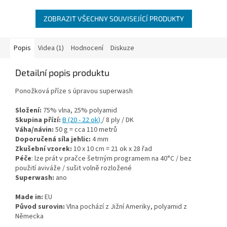
ZOBRAZIT VŠECHNY SOUVISEJÍCÍ PRODUKTY
Popis
Videa (1)
Hodnocení
Diskuze
Detailní popis produktu
Ponožková příze s úpravou superwash
Složení:
75% vlna, 25% polyamid
Skupina přízí:
B (20 - 22 ok
)
/ 8 ply / DK
Váha/návin:
50 g = cca 110 metrů
Doporučená síla jehlic:
4 mm
Zkušební vzorek:
10 x 10 cm = 21 ok x 28 řad
Péče
: lze prát v pračce šetrným programem na 40°C / bez
použití aviváže / sušit volně rozložené
Superwash:
ano
Made in:
EU
Původ surovin:
Vlna pochází z Jižní Ameriky, polyamid z
Německa