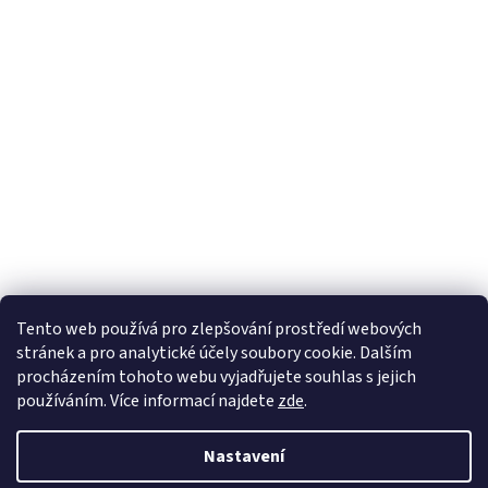
Tento web používá
pro zlepšování prostředí webových
stránek a pro analytické účely
soubory cookie. Dalším
Sledovat na Instagramu
procházením tohoto webu vyjadřujete souhlas s jejich
používáním. Více informací
najdete
zde
.
Vytvořil Shoptet
Nastavení