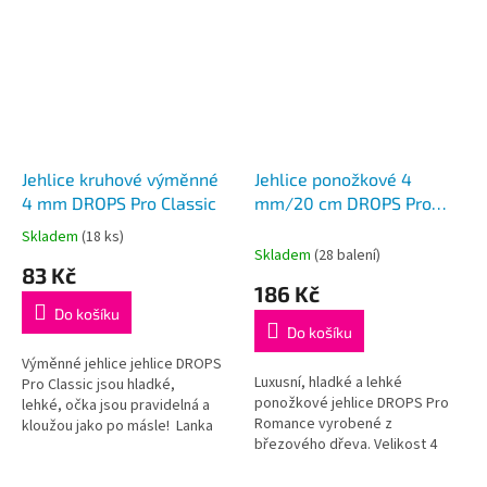
Jehlice kruhové výměnné
Jehlice ponožkové 4
4 mm DROPS Pro Classic
mm/20 cm DROPS Pro
Romance (Birch)
Skladem
(18 ks)
Průměrné
Skladem
(28 balení)
hodnocení
83 Kč
produktu
186 Kč
je
Do košíku
5,0
Do košíku
z
5
Výměnné jehlice jehlice DROPS
Luxusní, hladké a lehké
hvězdiček.
Pro Classic jsou hladké,
ponožkové jehlice DROPS Pro
lehké, očka jsou pravidelná a
Romance vyrobené z
kloužou jako po másle! Lanka
březového dřeva. Velikost 4
nejsou součástí balení, je třeba
mm, délka 20 cm, balení
je dokoupit dle požadované...
obsahuje 5ks.