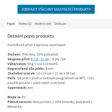
ZOBRAZIT VŠECHNY SOUVISEJÍCÍ PRODUKTY
Popis
Videa (1)
Hodnocení
Diskuze
Detailní popis produktu
Ponožková příze s úpravou superwash
Složení:
75% vlna, 25% polyamid
Skupina přízí:
B (20 - 22 ok
)
/ 8 ply / DK
Váha/návin:
50 g = cca 110 metrů
Doporučená síla jehlic:
4 mm
Zkušební vzorek:
10 x 10 cm = 21 ok x 28 řad
Péče
: lze prát v pračce šetrným programem na 40°C / bez
použití aviváže / sušit volně rozložené
Superwash:
ano
Made in:
EU
Původ surovin:
Vlna pochází z Jižní Ameriky, polyamid z
Německa