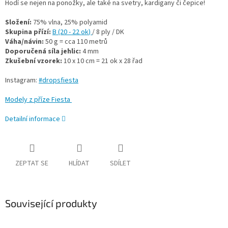
Hodí se nejen na ponožky, ale také na svetry, kardigany či čepice!
Složení:
75% vlna, 25% polyamid
Skupina přízí:
B (20 - 22 ok
)
/ 8 ply / DK
Váha/návin:
50 g = cca 110 metrů
Doporučená síla jehlic:
4 mm
Zkušební vzorek:
10 x 10 cm = 21 ok x 28 řad
Instagram:
#dropsfiesta
Modely z příze Fiesta
Detailní informace
ZEPTAT SE
HLÍDAT
SDÍLET
Související produkty