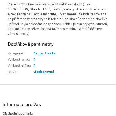
Příze DROPS Fiesta získala certifikát Oeko-Tex® (číslo
2013OK0060), Standard 100, Třída I, vydaný zkušebním ústavem
Aitex Technical Textile Institute. To znamená, že byla testována
na přítomnost dráždivých látek a z hlediska působení na člověka
i přírodu byla shledána bezpečnou. Třída I je ten nejvyšší stupeň,
a proto je tato příze vhodná také pro miminka a malé děti (ve
věku 0-3 roky).
Doplňkové parametry
Kategorie
:
Drops Fiesta
Velikost jehlic
:
4
Velikost háčku
:
4
Barva
:
vícebarevná
Z
á
p
a
Informace pro Vás
t
Obchodní podmínky
í