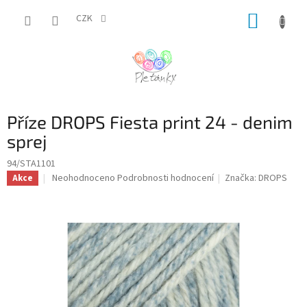
Přejít
NÁKUP
na
CZK
obsah
KOŠÍK
Příze DROPS Fiesta print 24 - denim
sprej
94/STA1101
Průměrné
Neohodnoceno
Podrobnosti hodnocení
Značka:
DROPS
Akce
hodnocení
produktu
je
0,0
z
5
hvězdiček.