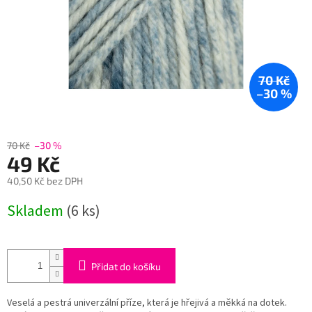
70 Kč
–30 %
70 Kč
–30 %
49 Kč
40,50 Kč bez DPH
Měrná
Skladem
(6 ks)
cena:
Přidat do košíku
Veselá a pestrá univerzální příze, která je hřejivá a měkká na dotek.