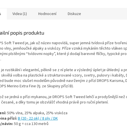
oupit dle požadované...
DROPS nebo jako doplněk k...
s
Videa (1)
Hodnocení
Diskuze
ailní popis produktu
S Soft Tweed je, jak už název napovídá, super jemná tvídová příze tvořen
no vlny, jemňoučké alpaky a viskózy. Příze vzniká mykáním těchto vláken s
ými plstěnými “tvídovmi nopky”, které jí dodají barevné flíčky, typické pro
.
 je rustikální i elegantní, pěkně se z ní plete a výsledný úplet je úhledný a p
 skvělá volba na plastické a strukturované vzory, svetry, pulovry i kabáty
d bude moc slušet modelům původně navrženým z přízí DROPS Karisma, 
PS Merino Extra Fine (tj. ze Skupiny přízí B).
kož se jedná o přízi mykanou, je DROPS Soft Tweed lehčí a prodyšnější ne
 česané, a díky tomu je obzvlášť vhodná právě pro ruční pletení.
ení:
50% vlna, 25% alpaka, 25% viskóza
ina přízí:
B (20 - 22 ok) / 8 ply / DK
/návin:
50 g = cca 130 metrů