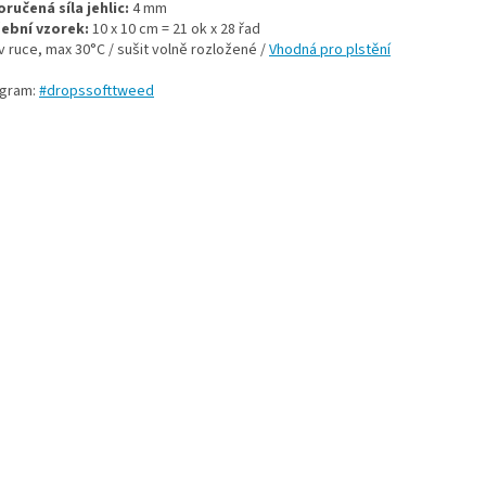
ručená síla jehlic:
4 mm
ební vzorek:
10 x 10 cm = 21 ok x 28 řad
v ruce, max 30°C / sušit volně rozložené /
Vhodná pro plstění
agram:
#dropssofttweed