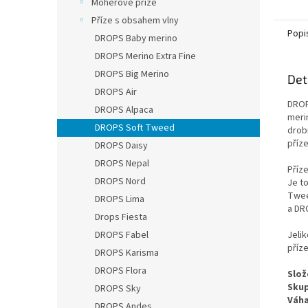
Mohérové příze
je dok
Příze s obsahem vlny
Popi
DROPS Baby merino
DROPS Merino Extra Fine
DROPS Big Merino
Det
DROPS Air
DROP
DROPS Alpaca
meri
DROPS Soft Tweed
drobn
příze
DROPS Daisy
DROPS Nepal
Příze
DROPS Nord
Je to
Twee
DROPS Lima
a DRO
Drops Fiesta
DROPS Fabel
Jeli
příze
DROPS Karisma
DROPS Flora
Slož
Skup
DROPS Sky
Váha
DROPS Andes