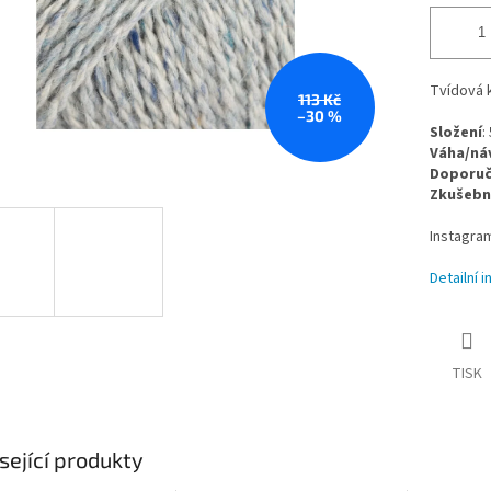
Tvídová k
113 Kč
–30 %
Složení
:
Váha/ná
Doporuče
Zkušebn
Instagra
Detailní 
TISK
sející produkty