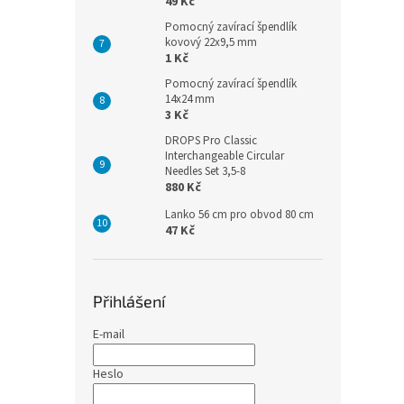
49 Kč
Pomocný zavírací špendlík
kovový 22x9,5 mm
1 Kč
Pomocný zavírací špendlík
14x24 mm
3 Kč
DROPS Pro Classic
Interchangeable Circular
Needles Set 3,5-8
880 Kč
Lanko 56 cm pro obvod 80 cm
47 Kč
Přihlášení
E-mail
Heslo