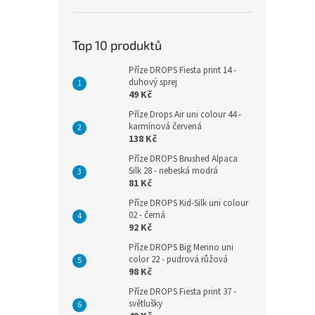
Top 10 produktů
Příze DROPS Fiesta print 14 -
duhový sprej
49 Kč
Příze Drops Air uni colour 44 -
karmínová červená
138 Kč
Příze DROPS Brushed Alpaca
Silk 28 - nebeská modrá
81 Kč
Příze DROPS Kid-Silk uni colour
02 - černá
92 Kč
Příze DROPS Big Merino uni
color 22 - pudrová růžová
98 Kč
Příze DROPS Fiesta print 37 -
světlušky