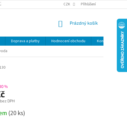
ÚDAJŮ
SLEVY
CZK
Přihlášení
NÁKUPNÍ
Prázdný košík
KOŠÍK
Doprava a platby
Hodnocení obchodu
Kontakty
Z
 voda
130
30 %
Kč
 bez DPH
dem
(20 ks)