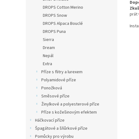
Dopo
DROPS Cotton Merino
Zkuš
prát 
DROPS Snow
DROPS Alpaca Bouclé
Inst
DROPS Puna
Sierra
Dream
Nepál
Extra
Příze s flitry a lurexem
Polyamidové příze
Ponožková
Směsové příze
Žinylkové a polyesterové příze
Příze s kožešinovým efektem
Háčkovací příze
Špagátové a šňůrkové příze
Pomůcky pro výrobu