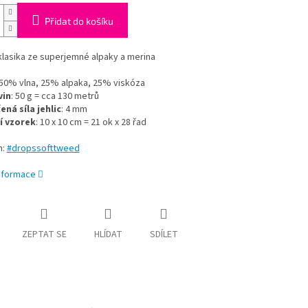
Přidat do košíku
lasika ze superjemné alpaky a merina
 50% vlna, 25% alpaka, 25% viskóza
vin
: 50 g = cca 130 metrů
ná síla jehlic
: 4 mm
í vzorek
: 10 x 10 cm = 21 ok x 28 řad
m:
#dropssofttweed
informace
ZEPTAT SE
HLÍDAT
SDÍLET