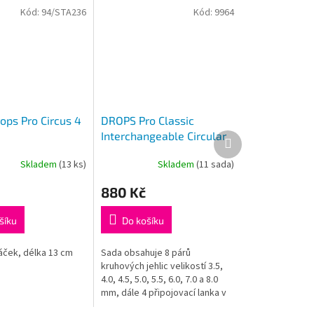
Kód:
94/STA236
Kód:
9964
ops Pro Circus 4
DROPS Pro Classic
Interchangeable Circular
Další
produkt
Needles Set 3,5-8
Skladem
(13 ks)
Skladem
(11 sada)
Průměrné
hodnocení
880 Kč
produktu
je
5,0
šíku
Do košíku
z
5
háček, délka 13 cm
Sada obsahuje 8 párů
hvězdiček.
kruhových jehlic velikostí 3.5,
4.0, 4.5, 5.0, 5.5, 6.0, 7.0 a 8.0
mm, dále 4 připojovací lanka v
délkách (1x) 35 cm pro obvod