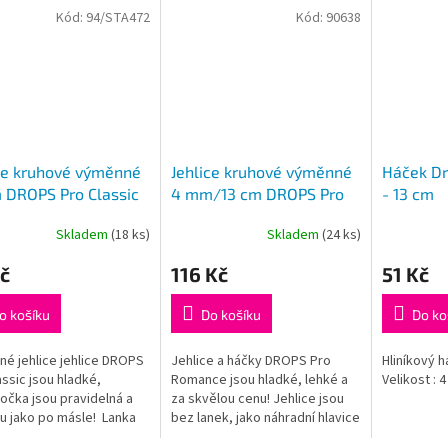
Kód:
94/STA472
Kód:
90638
ce kruhové výměnné
Jehlice kruhové výměnné
Háček Dr
 DROPS Pro Classic
4 mm/13 cm DROPS Pro
- 13 cm
Romance (Birch)
Skladem
(18 ks)
Skladem
(24 ks)
rné
Průměrné
cení
hodnocení
č
116 Kč
51 Kč
ktu
produktu
je
5,0
o košíku
Do košíku
Do ko
z
5
é jehlice jehlice DROPS
Jehlice a háčky DROPS Pro
Hliníkový 
ček.
hvězdiček.
assic jsou hladké,
Romance jsou hladké, lehké a
Velikost : 4
 očka jsou pravidelná a
za skvělou cenu! Jehlice jsou
u jako po másle! Lanka
bez lanek, jako náhradní hlavice
 součástí balení, je třeba
k sadě kruhových jehlic