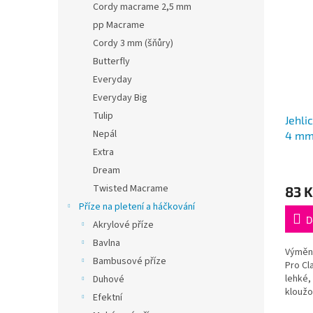
Cordy macrame 2,5 mm
pp Macrame
Cordy 3 mm (šňůry)
Butterfly
Everyday
Everyday Big
Tulip
Jehli
Nepál
4 mm
Extra
Průmě
Dream
hodno
Twisted Macrame
83 K
produ
je
Příze na pletení a háčkování
5,0
D
Akrylové příze
z
Bavlna
5
Výměnn
hvězdi
Bambusové příze
Pro Cl
lehké,
Duhové
kloužo
Efektní
nejsou