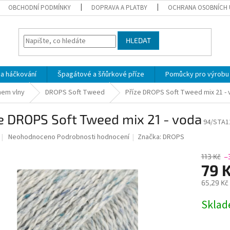
OBCHODNÍ PODMÍNKY
DOPRAVA A PLATBY
OCHRANA OSOBNÍCH 
HLEDAT
 a háčkování
Špagátové a šňůrkové příze
Pomůcky pro výrobu
hem vlny
DROPS Soft Tweed
Příze DROPS Soft Tweed mix 21 -
e DROPS Soft Tweed mix 21 - voda
94/STA1
Průměrné
Neohodnoceno
Podrobnosti hodnocení
Značka:
DROPS
hodnocení
produktu
113 Kč
–
je
79 
0,0
65,29 Kč
z
5
Měrná
Skla
hvězdiček.
cena: