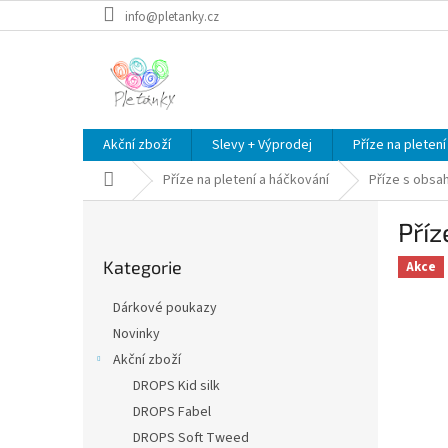
Přejít
info@pletanky.cz
na
obsah
Akční zboží
Slevy + Výprodej
Příze na pletení
Domů
Příze na pletení a háčkování
Příze s obsa
P
Příz
o
Přeskočit
s
Kategorie
kategorie
Akce
t
r
Dárkové poukazy
a
Novinky
n
Akční zboží
n
í
DROPS Kid silk
p
DROPS Fabel
a
DROPS Soft Tweed