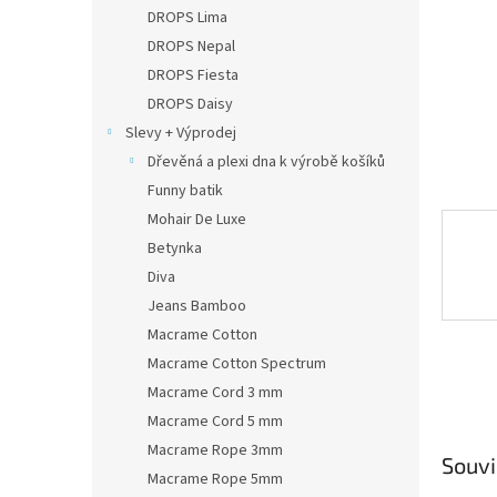
n
DROPS Lima
e
DROPS Nepal
l
DROPS Fiesta
DROPS Daisy
Slevy + Výprodej
Dřevěná a plexi dna k výrobě košíků
Funny batik
Mohair De Luxe
Betynka
Diva
Jeans Bamboo
Macrame Cotton
Macrame Cotton Spectrum
Macrame Cord 3 mm
Macrame Cord 5 mm
Macrame Rope 3mm
Souvi
Macrame Rope 5mm