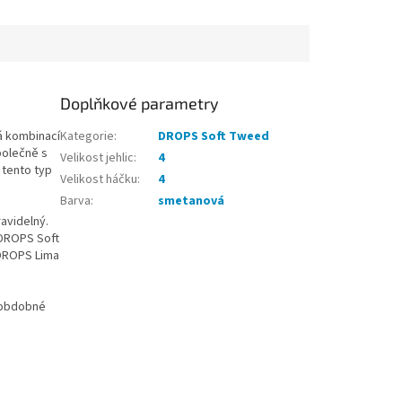
60 cm, (2x) 56 cm...
Doplňkové parametry
á kombinací
Kategorie
:
DROPS Soft Tweed
polečně s
Velikost jehlic
:
4
 tento typ
Velikost háčku
:
4
Barva
:
smetanová
ravidelný.
, DROPS Soft
DROPS Lima
ž obdobné