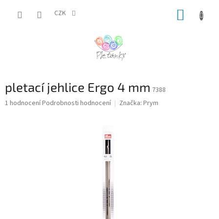
Přejít
NÁKUP
na
CZK
obsah
KOŠÍK
pletací jehlice Ergo 4 mm
7388
Průměrné
1 hodnocení
Podrobnosti hodnocení
Značka:
Prym
hodnocení
produktu
je
5,0
z
5
hvězdiček.