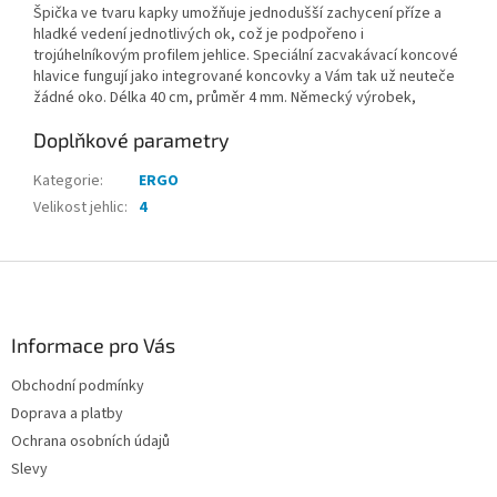
Špička ve tvaru kapky umožňuje jednodušší zachycení příze a
hladké vedení jednotlivých ok, což je podpořeno i
trojúhelníkovým profilem jehlice. Speciální zacvakávací koncové
hlavice fungují jako integrované koncovky a Vám tak už neuteče
žádné oko. Délka 40 cm, průměr 4 mm. Německý výrobek,
Doplňkové parametry
Kategorie
:
ERGO
Velikost jehlic
:
4
Z
á
p
a
Informace pro Vás
t
Obchodní podmínky
í
Doprava a platby
Ochrana osobních údajů
Slevy