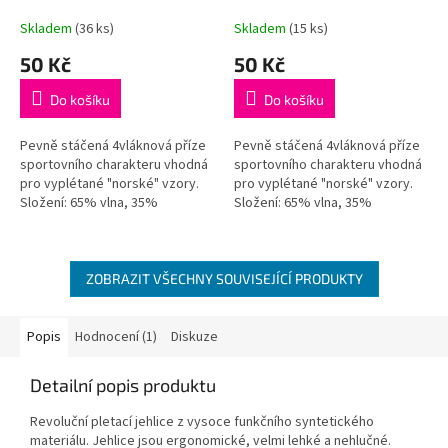
Skladem
(36 ks)
Skladem
(15 ks)
50 Kč
50 Kč
Do košíku
Do košíku
Pevně stáčená 4vláknová příze
Pevně stáčená 4vláknová příze
sportovního charakteru vhodná
sportovního charakteru vhodná
pro vyplétané "norské" vzory.
pro vyplétané "norské" vzory.
Složení: 65% vlna, 35%
Složení: 65% vlna, 35%
alpakaVáha/návin: 50 g = cca 100
alpakaVáha/návin: 50 g = cca 100
metrůDoporučená síla jehlic: 4...
metrůDoporučená síla jehlic: 4...
ZOBRAZIT VŠECHNY SOUVISEJÍCÍ PRODUKTY
Popis
Hodnocení (1)
Diskuze
Detailní popis produktu
Revoluční pletací jehlice z vysoce funkčního syntetického
materiálu. Jehlice jsou ergonomické, velmi lehké a nehlučné.