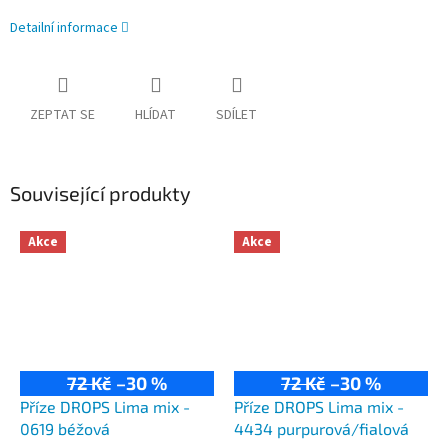
Detailní informace
ZEPTAT SE
HLÍDAT
SDÍLET
Související produkty
Akce
Akce
72 Kč
–30 %
72 Kč
–30 %
Příze DROPS Lima mix -
Příze DROPS Lima mix -
0619 béžová
4434 purpurová/fialová