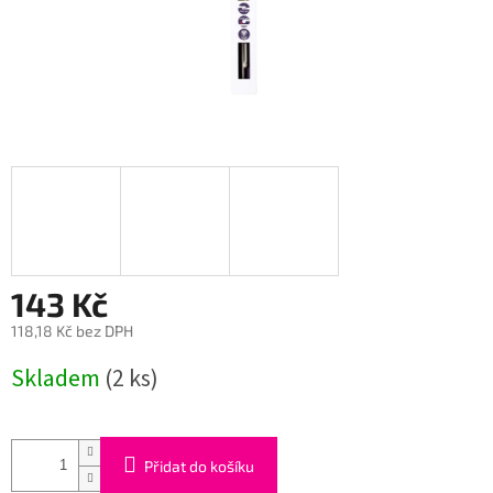
143 Kč
118,18 Kč bez DPH
Měrná
Skladem
(2 ks)
cena:
Přidat do košíku