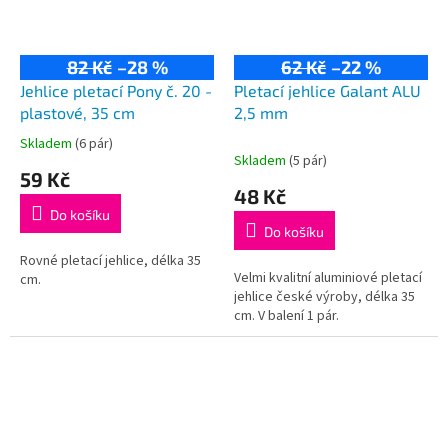
82 Kč
–28 %
62 Kč
–22 %
Jehlice pletací Pony č. 20 -
Pletací jehlice Galant ALU
plastové, 35 cm
2,5 mm
Skladem
(6 pár)
Průměrné
Skladem
(5 pár)
hodnocení
59 Kč
produktu
48 Kč
je
Do košíku
5,0
Do košíku
z
5
Rovné pletací jehlice, délka 35
Velmi kvalitní aluminiové pletací
hvězdiček.
cm.
jehlice české výroby, délka 35
cm. V balení 1 pár.