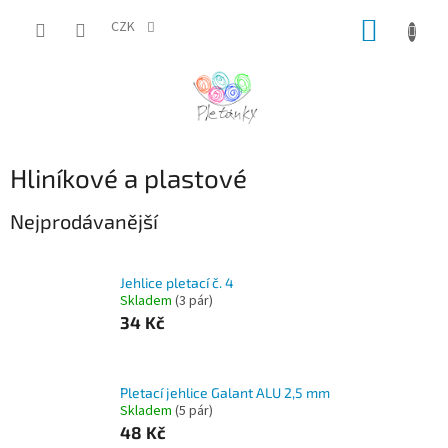
Přejít
NÁKUP
na
CZK
obsah
KOŠÍK
Hliníkové a plastové
Nejprodávanější
Jehlice pletací č. 4
Skladem
(3 pár)
34 Kč
Pletací jehlice Galant ALU 2,5 mm
Skladem
(5 pár)
48 Kč