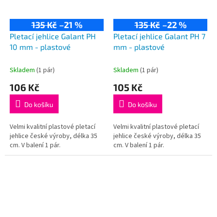
135 Kč
–21 %
135 Kč
–22 %
Pletací jehlice Galant PH
Pletací jehlice Galant PH 7
10 mm - plastové
mm - plastové
Skladem
(1 pár)
Skladem
(1 pár)
106 Kč
105 Kč
Do košíku
Do košíku
Velmi kvalitní plastové pletací
Velmi kvalitní plastové pletací
jehlice české výroby, délka 35
jehlice české výroby, délka 35
cm. V balení 1 pár.
cm. V balení 1 pár.