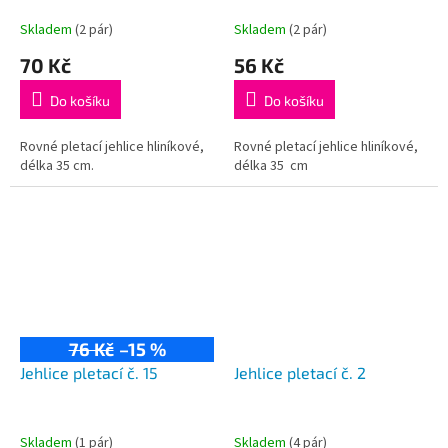
k
t
Skladem
(2 pár)
Skladem
(2 pár)
ů
70 Kč
56 Kč
Do košíku
Do košíku
Rovné pletací jehlice hliníkové,
Rovné pletací jehlice hliníkové,
délka 35 cm.
délka 35 cm
76 Kč
–15 %
Jehlice pletací č. 15
Jehlice pletací č. 2
Skladem
(1 pár)
Skladem
(4 pár)