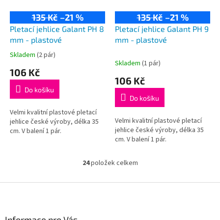
135 Kč
–21 %
135 Kč
–21 %
Pletací jehlice Galant PH 8
Pletací jehlice Galant PH 9
mm - plastové
mm - plastové
Skladem
(2 pár)
Průměrné
Skladem
(1 pár)
hodnocení
106 Kč
produktu
106 Kč
je
Do košíku
5,0
Do košíku
z
5
Velmi kvalitní plastové pletací
Velmi kvalitní plastové pletací
hvězdiček.
jehlice české výroby, délka 35
jehlice české výroby, délka 35
cm. V balení 1 pár.
cm. V balení 1 pár.
24
položek celkem
O
v
l
Z
á
á
d
p
a
a
Informace pro Vás