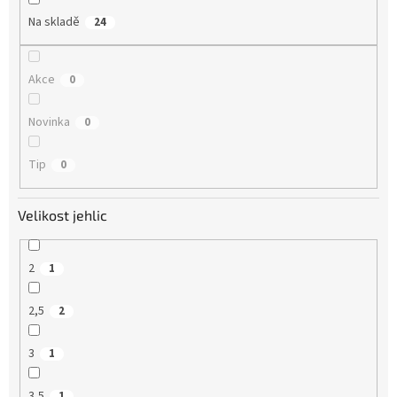
Na skladě
24
Akce
0
Novinka
0
Tip
0
Velikost jehlic
2
1
2,5
2
3
1
3,5
1