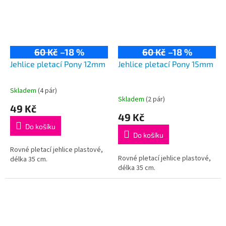
60 Kč
–18 %
60 Kč
–18 %
Jehlice pletací Pony 12mm
Jehlice pletací Pony 15mm
Skladem
(4 pár)
Průměrné
Skladem
(2 pár)
hodnocení
49 Kč
produktu
49 Kč
je
Do košíku
5,0
Do košíku
z
5
Rovné pletací jehlice plastové,
Rovné pletací jehlice plastové,
hvězdiček.
délka 35 cm.
délka 35 cm.