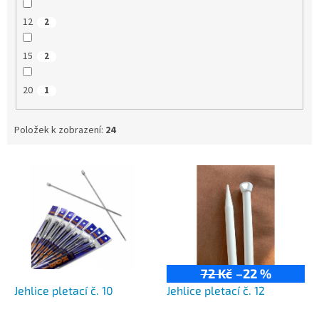
12
2
15
2
20
1
Položek k zobrazení:
24
V
ý
p
i
s
p
r
72 Kč
–22 %
o
d
Jehlice pletací č. 10
Jehlice pletací č. 12
u