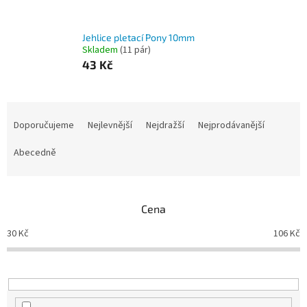
Jehlice pletací Pony 10mm
Skladem
(11 pár)
43 Kč
Ř
a
Doporučujeme
Nejlevnější
Nejdražší
Nejprodávanější
z
e
Abecedně
n
í
p
Cena
r
o
30
Kč
106
Kč
d
u
k
t
ů