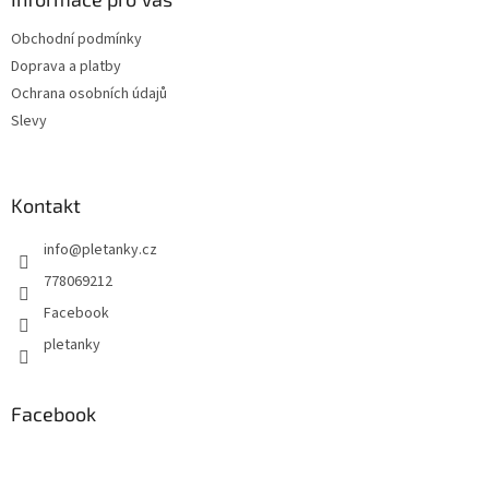
c
t
í
Obchodní podmínky
í
p
Doprava a platby
r
v
Ochrana osobních údajů
k
Slevy
y
v
ý
p
Kontakt
i
s
info
@
pletanky.cz
u
778069212
Facebook
pletanky
Facebook