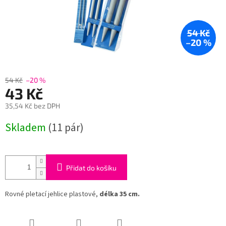
54 Kč
–20 %
54 Kč
–20 %
43 Kč
35,54 Kč bez DPH
Měrná
Skladem
(11 pár)
cena:
Přidat do košíku
Rovné pletací jehlice plastové,
délka 35 cm.