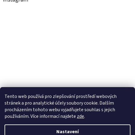
Tento web používá
pro zlepšování prostředí webových
stránek a pro analytické účely
soubory cookie. Dalším
Sledovat na Instagramu
procházením tohoto webu vyjadřujete souhlas s jejich
používáním. Více informací
najdete
zde
.
Vytvořil Shoptet
Nastavení