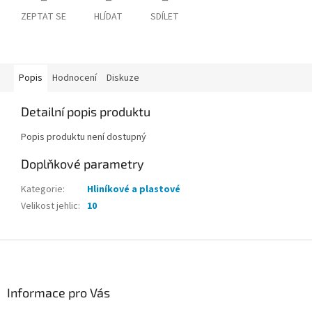
ZEPTAT SE
HLÍDAT
SDÍLET
Popis
Hodnocení
Diskuze
Detailní popis produktu
Popis produktu není dostupný
Doplňkové parametry
Kategorie
:
Hliníkové a plastové
Velikost jehlic
:
10
Z
á
p
a
Informace pro Vás
t