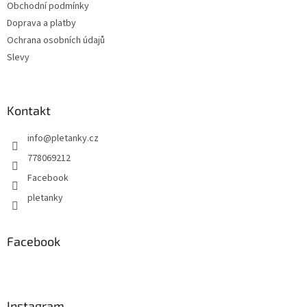
Obchodní podmínky
í
Doprava a platby
Ochrana osobních údajů
Slevy
Kontakt
info
@
pletanky.cz
778069212
Facebook
pletanky
Facebook
Instagram