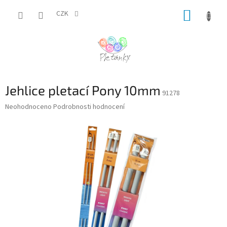
Přejít
NÁKUP
na
CZK
obsah
KOŠÍK
Jehlice pletací Pony 10mm
91278
Průměrné
Neohodnoceno
Podrobnosti hodnocení
hodnocení
produktu
je
0,0
z
5
hvězdiček.