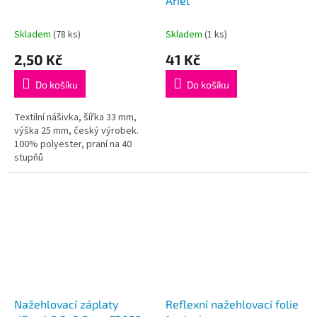
u
Ariel
k
t
Skladem
(78 ks)
Skladem
(1 ks)
ů
2,50 Kč
41 Kč
Do košíku
Do košíku
Textilní nášivka, šířka 33 mm,
výška 25 mm, český výrobek.
100% polyester, praní na 40
stupňů
Nažehlovací záplaty
Reflexní nažehlovací folie