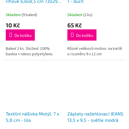
riflové 6,8x8,5 cm 730299,
1 - duch
č. 6
Skladem
(9 balení)
Skladem
(2 ks)
10 Kč
65 Kč
Do košíku
Do košíku
Balení 2 ks. Složení: 100%
Různé velikosti motivu na kartě
bavlna + nános polyetylenu
o rozměru 9 x 12 cm
Textilní nášivka Motýl, 7 x
Záplaty nažehlovací JEANS
5,8 cm - lila
13,5 x 9,5 - světle modrá