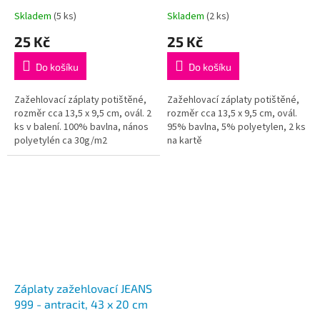
Skladem
(5 ks)
Skladem
(2 ks)
25 Kč
25 Kč
Do košíku
Do košíku
Zažehlovací záplaty potištěné,
Zažehlovací záplaty potištěné,
rozměr cca 13,5 x 9,5 cm, ovál. 2
rozměr cca 13,5 x 9,5 cm, ovál.
ks v balení. 100% bavlna, nános
95% bavlna, 5% polyetylen, 2 ks
polyetylén ca 30g/m2
na kartě
Záplaty zažehlovací JEANS
999 - antracit, 43 x 20 cm