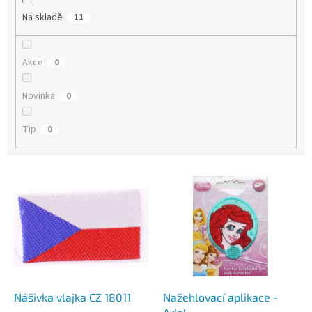
Na skladě
11
Akce
0
Novinka
0
Tip
0
V
ý
p
i
s
p
r
o
d
Nášivka vlajka CZ 18011
Nažehlovací aplikace -