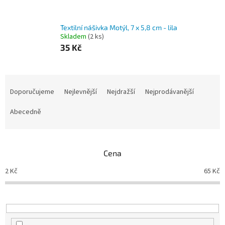
Textilní nášivka Motýl, 7 x 5,8 cm - lila
Skladem
(2 ks)
35 Kč
Ř
a
Doporučujeme
Nejlevnější
Nejdražší
Nejprodávanější
z
e
Abecedně
n
í
p
Cena
r
o
2
Kč
65
Kč
d
u
k
t
ů