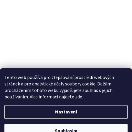
Tento web používá
pro zlepšování prostředí webových
stránek a pro analytické účely
soubory cookie. Dalším
Sledovat na Instagramu
procházením tohoto webu vyjadřujete souhlas s jejich
používáním. Více informací
najdete
zde
.
Vytvořil Shoptet
Nastavení
Copyright 2026
Pletanky
. Všechna práva vyhrazena.
Souhlasím