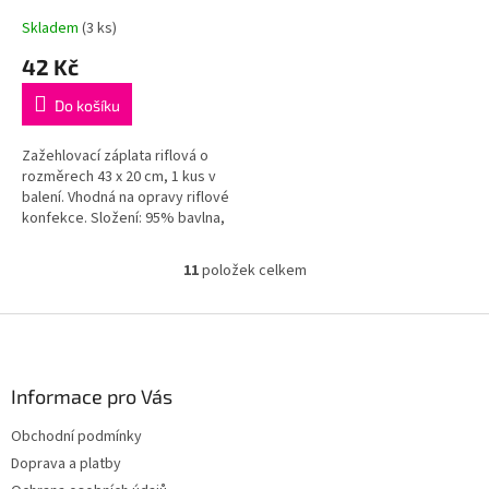
Skladem
(3 ks)
42 Kč
Do košíku
Zažehlovací záplata riflová o
rozměrech 43 x 20 cm, 1 kus v
balení. Vhodná na opravy riflové
konfekce. Složení: 95% bavlna,
5% polyetylén
11
položek celkem
O
v
l
Z
á
á
d
p
a
a
Informace pro Vás
c
t
í
Obchodní podmínky
í
p
Doprava a platby
r
v