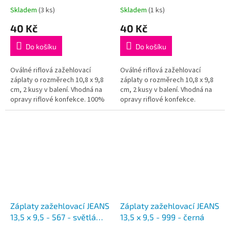
Skladem
(3 ks)
Skladem
(1 ks)
40 Kč
40 Kč
Do košíku
Do košíku
Oválné riflová zažehlovací
Oválné riflová zažehlovací
záplaty o rozměrech 10,8 x 9,8
záplaty o rozměrech 10,8 x 9,8
cm, 2 kusy v balení. Vhodná na
cm, 2 kusy v balení. Vhodná na
opravy riflové konfekce. 100%
opravy riflové konfekce.
bavlna, nános polyetylén ca
Složení: 95% bavlna, 5%
30g/m2,
polyetylén
Záplaty zažehlovací JEANS
Záplaty zažehlovací JEANS
13,5 x 9,5 - 567 - světlá
13,5 x 9,5 - 999 - černá
šedomodrá