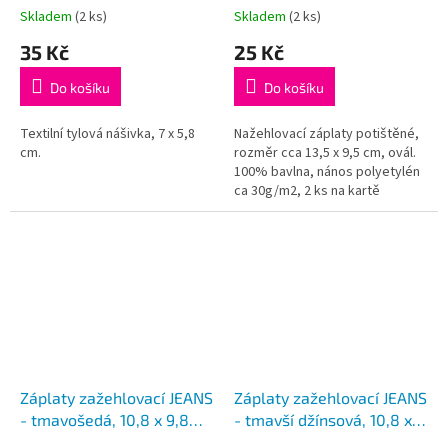
Skladem
(2 ks)
Skladem
(2 ks)
35 Kč
25 Kč
Do košíku
Do košíku
Textilní tylová nášivka, 7 x 5,8
Nažehlovací záplaty potištěné,
cm.
rozměr cca 13,5 x 9,5 cm, ovál.
100% bavlna, nános polyetylén
ca 30g/m2, 2 ks na kartě
Záplaty zažehlovací JEANS
Záplaty zažehlovací JEANS
- tmavošedá, 10,8 x 9,8
- tmavší džínsová, 10,8 x
cm
9,8 cm