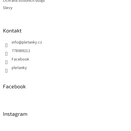
Ochrana osobních údajů
k
Slevy
y
v
ý
p
Kontakt
i
s
info
@
pletanky.cz
u
778069212
Facebook
pletanky
Facebook
Instagram