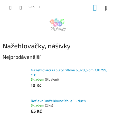
Přejít
NÁKUP
na
CZK
obsah
KOŠÍK
Nažehlovačky, nášivky
Nejprodávanější
Nažehlovací záplaty riflové 6,8x8,5 cm 730299,
č. 6
Skladem
(9 balení)
10 Kč
Reflexní nažehlovací folie 1 - duch
Skladem
(2 ks)
65 Kč