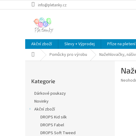
Přejít
info@pletanky.cz
na
obsah
Akční zboží
Slevy + Výprodej
Příze na pletení
Domů
Pomůcky pro výrobu
Nažehlovačky, náši
P
Naže
o
Přeskočit
s
Průměr
Neohod
Kategorie
kategorie
t
hodnoce
r
produkt
Dárkové poukazy
a
je
Novinky
0,0
n
z
Akční zboží
n
5
í
DROPS Kid silk
hvězdič
p
DROPS Fabel
a
DROPS Soft Tweed