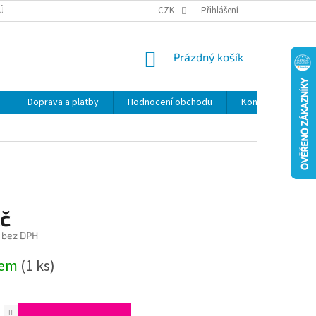
ÚDAJŮ
SLEVY
CZK
Přihlášení
NÁKUPNÍ
Prázdný košík
KOŠÍK
Doprava a platby
Hodnocení obchodu
Kontakty
Z
Kč
 bez DPH
dem
(1 ks)