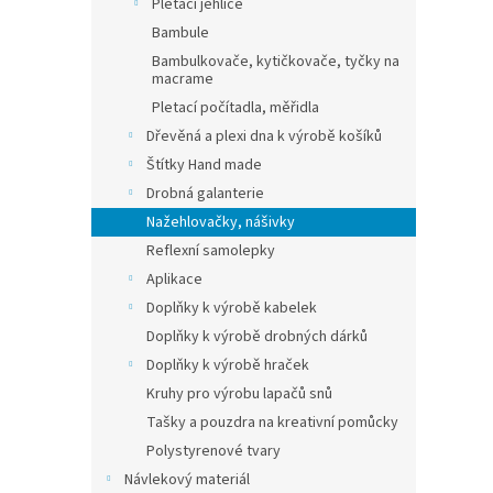
Pletací jehlice
Bambule
Bambulkovače, kytičkovače, tyčky na
macrame
Pletací počítadla, měřidla
Dřevěná a plexi dna k výrobě košíků
Štítky Hand made
Drobná galanterie
Nažehlovačky, nášivky
Reflexní samolepky
Aplikace
Doplňky k výrobě kabelek
Doplňky k výrobě drobných dárků
Doplňky k výrobě hraček
Kruhy pro výrobu lapačů snů
Tašky a pouzdra na kreativní pomůcky
Polystyrenové tvary
Návlekový materiál