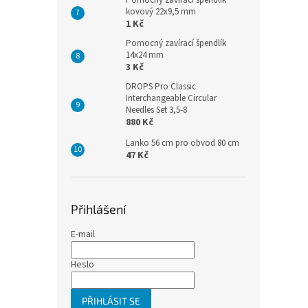
Pomocný zavírací špendlík
kovový 22x9,5 mm
1 Kč
Pomocný zavírací špendlík
14x24 mm
3 Kč
DROPS Pro Classic
Interchangeable Circular
Needles Set 3,5-8
880 Kč
Lanko 56 cm pro obvod 80 cm
47 Kč
Přihlášení
E-mail
Heslo
PŘIHLÁSIT SE