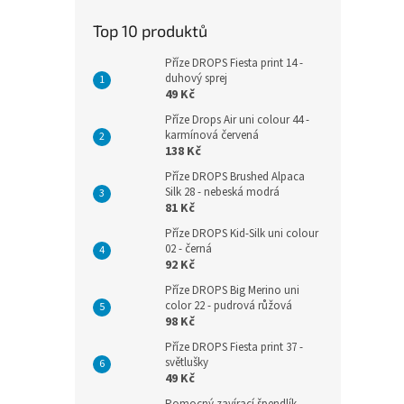
Top 10 produktů
Příze DROPS Fiesta print 14 -
duhový sprej
49 Kč
Příze Drops Air uni colour 44 -
karmínová červená
138 Kč
Příze DROPS Brushed Alpaca
Silk 28 - nebeská modrá
81 Kč
Příze DROPS Kid-Silk uni colour
02 - černá
92 Kč
Příze DROPS Big Merino uni
color 22 - pudrová růžová
98 Kč
Příze DROPS Fiesta print 37 -
světlušky
49 Kč