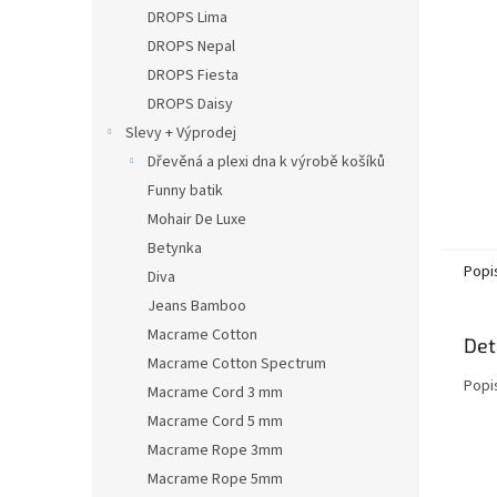
n
DROPS Lima
e
DROPS Nepal
l
DROPS Fiesta
DROPS Daisy
Slevy + Výprodej
Dřevěná a plexi dna k výrobě košíků
Funny batik
Mohair De Luxe
Betynka
Popi
Diva
Jeans Bamboo
Macrame Cotton
Det
Macrame Cotton Spectrum
Popi
Macrame Cord 3 mm
Macrame Cord 5 mm
Macrame Rope 3mm
Macrame Rope 5mm