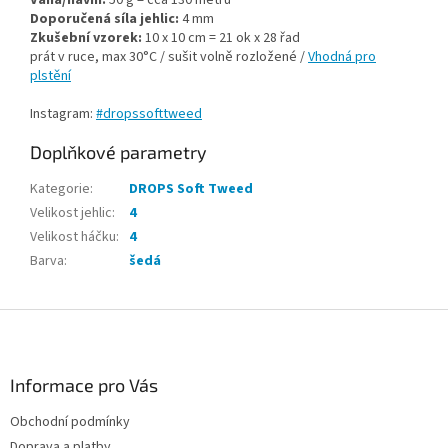
Doporučená síla jehlic:
4 mm
Zkušební vzorek:
10 x 10 cm = 21 ok x 28 řad
prát v ruce, max 30°C / sušit volně rozložené /
Vhodná pro
plstění
Instagram:
#dropssofttweed
Doplňkové parametry
Kategorie
:
DROPS Soft Tweed
Velikost jehlic
:
4
Velikost háčku
:
4
Barva
:
šedá
Z
á
p
a
Informace pro Vás
t
Obchodní podmínky
í
Doprava a platby