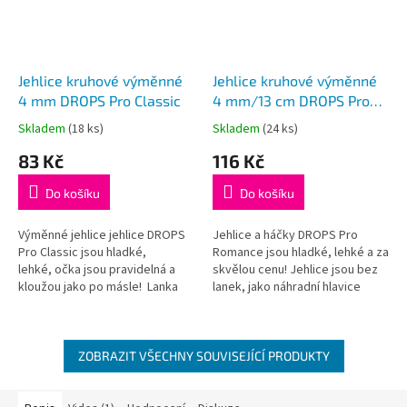
Jehlice kruhové výměnné
Jehlice kruhové výměnné
4 mm DROPS Pro Classic
4 mm/13 cm DROPS Pro
Romance (Birch)
Skladem
(18 ks)
Skladem
(24 ks)
Průměrné
Průměrné
hodnocení
hodnocení
83 Kč
116 Kč
produktu
produktu
je
je
Do košíku
Do košíku
5,0
5,0
z
z
5
5
Výměnné jehlice jehlice DROPS
Jehlice a háčky DROPS Pro
hvězdiček.
hvězdiček.
Pro Classic jsou hladké,
Romance jsou hladké, lehké a za
lehké, očka jsou pravidelná a
skvělou cenu! Jehlice jsou bez
kloužou jako po másle! Lanka
lanek, jako náhradní hlavice
nejsou součástí balení, je třeba
k sadě kruhových jehlic
je dokoupit dle požadované...
DROPS nebo jako doplněk k...
ZOBRAZIT VŠECHNY SOUVISEJÍCÍ PRODUKTY