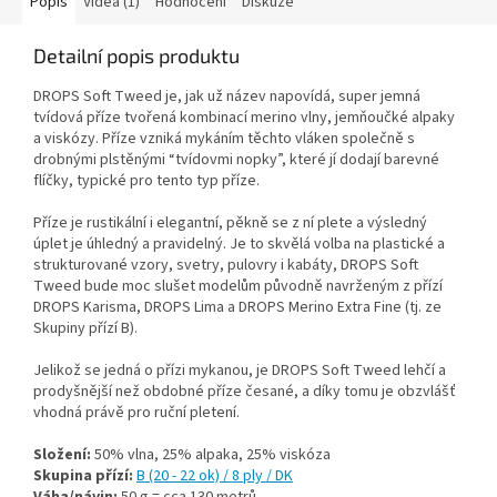
Popis
Videa (1)
Hodnocení
Diskuze
Detailní popis produktu
DROPS Soft Tweed je, jak už název napovídá, super jemná
tvídová příze tvořená kombinací merino vlny, jemňoučké alpaky
a viskózy. Příze vzniká mykáním těchto vláken společně s
drobnými plstěnými “tvídovmi nopky”, které jí dodají barevné
flíčky, typické pro tento typ příze.
Příze je rustikální i elegantní, pěkně se z ní plete a výsledný
úplet je úhledný a pravidelný. Je to skvělá volba na plastické a
strukturované vzory, svetry, pulovry i kabáty, DROPS Soft
Tweed bude moc slušet modelům původně navrženým z přízí
DROPS Karisma, DROPS Lima a DROPS Merino Extra Fine (tj. ze
Skupiny přízí B).
Jelikož se jedná o přízi mykanou, je DROPS Soft Tweed lehčí a
prodyšnější než obdobné příze česané, a díky tomu je obzvlášť
vhodná právě pro ruční pletení.
Složení:
50% vlna, 25% alpaka, 25% viskóza
Skupina přízí:
B (20 - 22 ok) / 8 ply / DK
Váha/návin:
50 g = cca 130 metrů