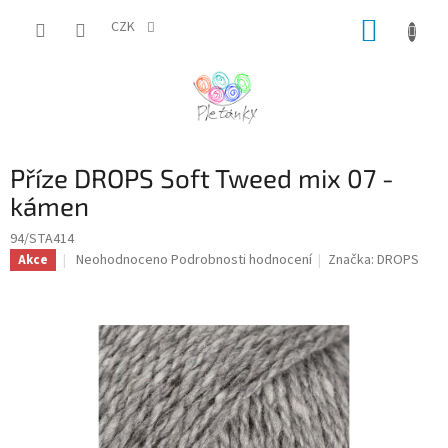
Přejít
NÁKUP
na
CZK
obsah
KOŠÍK
Příze DROPS Soft Tweed mix 07 -
kámen
94/STA414
Průměrné
Neohodnoceno
Podrobnosti hodnocení
Značka:
DROPS
Akce
hodnocení
produktu
je
0,0
z
5
hvězdiček.