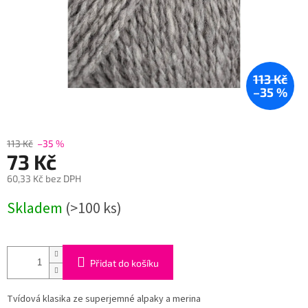
113 Kč
–35 %
113 Kč
–35 %
73 Kč
60,33 Kč bez DPH
Měrná
Skladem
(>100 ks)
cena:
Přidat do košíku
Tvídová klasika ze superjemné alpaky a merina