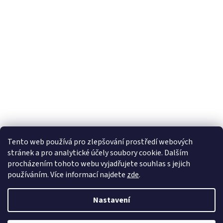
Tento web používá
pro zlepšování prostředí webových
stránek a pro analytické účely
soubory cookie. Dalším
Sledovat na Instagramu
procházením tohoto webu vyjadřujete souhlas s jejich
používáním. Více informací
najdete
zde
.
Vytvořil Shoptet
Nastavení
Copyright 2026
Pletanky
. Všechna práva vyhrazena.