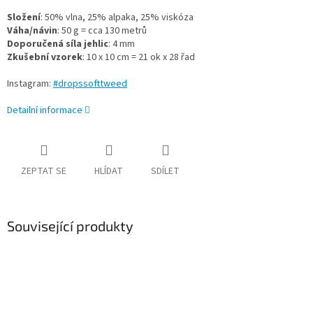
Složení
: 50% vlna, 25% alpaka, 25% viskóza
Váha/návin
: 50 g = cca 130 metrů
Doporučená síla jehlic
: 4 mm
Zkušební vzorek
: 10 x 10 cm = 21 ok x 28 řad
Instagram:
#dropssofttweed
Detailní informace
ZEPTAT SE
HLÍDAT
SDÍLET
Související produkty