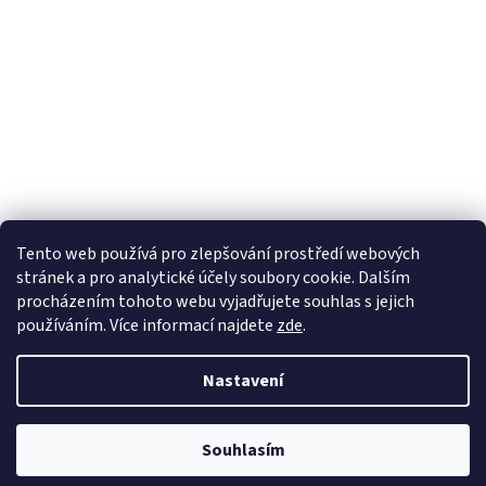
Tento web používá
pro zlepšování prostředí webových
stránek a pro analytické účely
soubory cookie. Dalším
Sledovat na Instagramu
procházením tohoto webu vyjadřujete souhlas s jejich
používáním. Více informací
najdete
zde
.
Vytvořil Shoptet
Nastavení
Copyright 2026
Pletanky
. Všechna práva vyhrazena.
Souhlasím