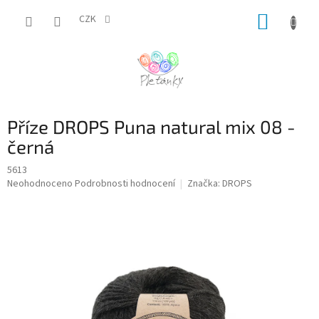
Přejít
NÁKUP
na
CZK
obsah
KOŠÍK
Příze DROPS Puna natural mix 08 -
černá
5613
Průměrné
Neohodnoceno
Podrobnosti hodnocení
Značka:
DROPS
hodnocení
produktu
je
0,0
z
5
hvězdiček.