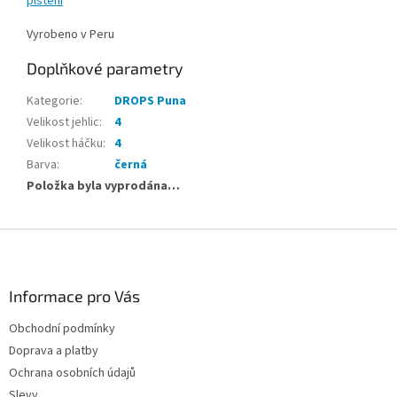
plstění
Vyrobeno v Peru
Doplňkové parametry
Kategorie
:
DROPS Puna
Velikost jehlic
:
4
Velikost háčku
:
4
Barva
:
černá
Položka byla vyprodána…
Z
á
p
a
Informace pro Vás
t
Obchodní podmínky
í
Doprava a platby
Ochrana osobních údajů
Slevy