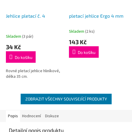
Jehlice pletací č. 4
pletací jehlice Ergo 4 mm
Skladem
(2 ks)
Průměrné
Skladem
(3 pár)
hodnocení
143 Kč
produktu
34 Kč
je
Do košíku
5,0
Do košíku
z
5
Rovné pletací jehlice hliníkové,
hvězdiček.
délka 35 cm.
ZOBRAZIT VŠECHNY SOUVISEJÍCÍ PRODUKTY
Popis
Hodnocení
Diskuze
Detailní popis produktu