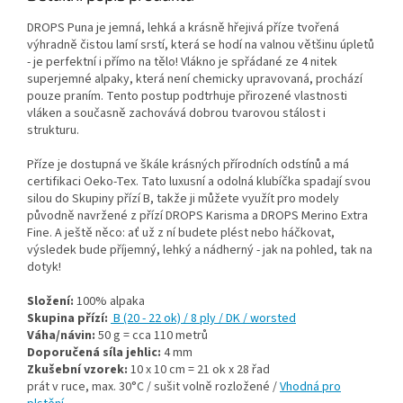
DROPS Puna je jemná, lehká a krásně hřejivá příze tvořená
výhradně čistou lamí srstí, která se hodí na valnou většinu úpletů
- je perfektní i přímo na tělo! Vlákno je spřádané ze 4 nitek
superjemné alpaky, která není chemicky upravovaná, prochází
pouze praním. Tento postup podtrhuje přirozené vlastnosti
vláken a současně zachovává dobrou tvarovou stálost i
strukturu.
Příze je dostupná ve škále krásných přírodních odstínů a má
certifikaci Oeko-Tex. Tato luxusní a odolná klubíčka spadají svou
silou do Skupiny přízí B, takže ji můžete využít pro modely
původně navržené z přízí DROPS Karisma a DROPS Merino Extra
Fine. A ještě něco: ať už z ní budete plést nebo háčkovat,
výsledek bude příjemný, lehký a nádherný - jak na pohled, tak na
dotyk!
Složení:
100% alpaka
Skupina přízí:
B (20 - 22 ok) / 8 ply / DK / worsted
Váha/návin:
50 g = cca 110 metrů
Doporučená síla jehlic:
4 mm
Zkušební vzorek:
10 x 10 cm = 21 ok x 28 řad
prát v ruce, max. 30°C / sušit volně rozložené /
Vhodná pro