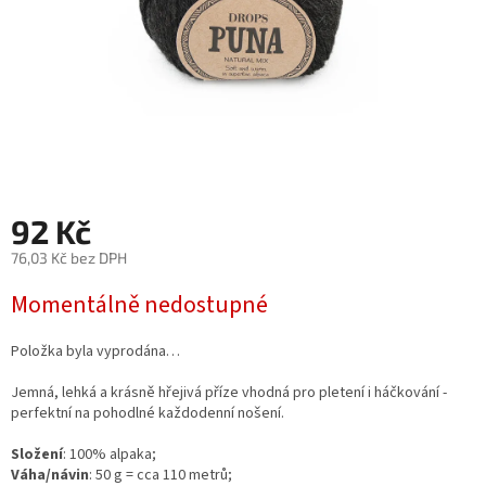
92 Kč
76,03 Kč bez DPH
Měrná
Momentálně nedostupné
cena:
Položka byla vyprodána…
Jemná, lehká a krásně hřejivá příze vhodná pro pletení i háčkování -
perfektní na pohodlné každodenní nošení.
Složení
: 100% alpaka;
Váha/návin
: 50 g = cca 110 metrů;