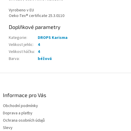
Vyrobeno v EU
Oeko-Tex® certificate 25.3.0110
Doplňkové parametry
Kategorie
:
DROPS Karisma
Velikost jehlic
:
4
Velikost háčku
:
4
Barva
:
béžová
Z
á
p
a
Informace pro Vás
t
Obchodní podmínky
í
Doprava a platby
Ochrana osobních údajů
Slevy