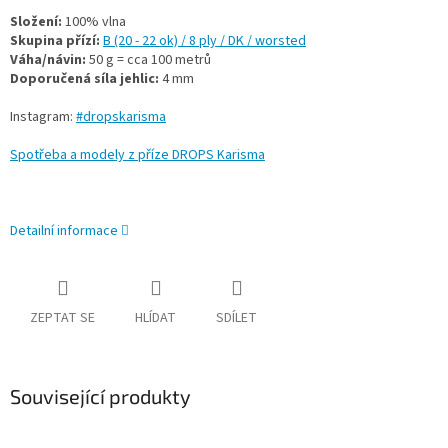
Složení:
100% vlna
Skupina přízí:
B (20 - 22 ok) / 8 ply / DK / worsted
Váha/návin:
50 g = cca 100 metrů
Doporučená síla jehlic:
4 mm
Instagram:
#dropskarisma
Spotřeba a modely z příze DROPS Karisma
Detailní informace
ZEPTAT SE
HLÍDAT
SDÍLET
Související produkty