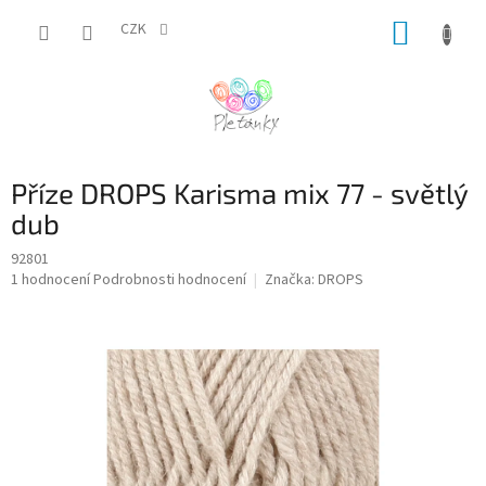
Přejít
NÁKUP
na
CZK
obsah
KOŠÍK
Příze DROPS Karisma mix 77 - světlý
dub
92801
Průměrné
1 hodnocení
Podrobnosti hodnocení
Značka:
DROPS
hodnocení
produktu
je
5,0
z
5
hvězdiček.