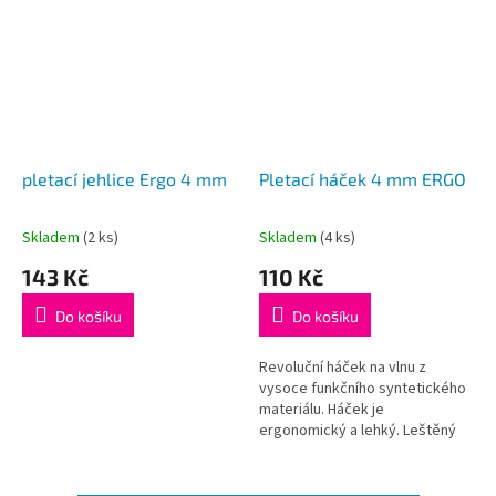
pletací jehlice Ergo 4 mm
Pletací háček 4 mm ERGO
Skladem
(2 ks)
Skladem
(4 ks)
Průměrné
Průměrné
hodnocení
hodnocení
143 Kč
110 Kč
produktu
produktu
je
je
Do košíku
Do košíku
5,0
5,0
z
z
5
5
Revoluční háček na vlnu z
hvězdiček.
hvězdiček.
vysoce funkčního syntetického
materiálu. Háček je
ergonomický a lehký. Leštěný
dřík a háček zajišťuje hladký
pohyb, ergonomická ručka je
příjemná na...