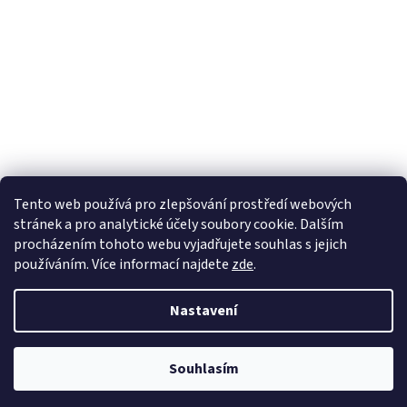
Tento web používá
pro zlepšování prostředí webových
stránek a pro analytické účely
soubory cookie. Dalším
Sledovat na Instagramu
procházením tohoto webu vyjadřujete souhlas s jejich
používáním. Více informací
najdete
zde
.
Vytvořil Shoptet
Nastavení
Copyright 2026
Pletanky
. Všechna práva vyhrazena.
Souhlasím
¨