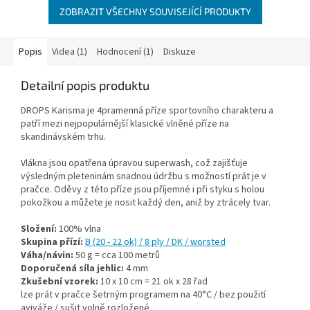
ZOBRAZIT VŠECHNY SOUVISEJÍCÍ PRODUKTY
Popis
Videa (1)
Hodnocení (1)
Diskuze
Detailní popis produktu
DROPS Karisma je 4pramenná příze sportovního charakteru a
patří mezi nejpopulárnější klasické vlněné příze na
skandinávském trhu.
Vlákna jsou opatřena úpravou superwash, což zajišťuje
výsledným pleteninám snadnou údržbu s možností prát je v
pračce. Oděvy z této příze jsou příjemné i při styku s holou
pokožkou a můžete je nosit každý den, aniž by ztrácely tvar.
Složení:
100% vlna
Skupina přízí:
B (20 - 22 ok) / 8 ply / DK / worsted
Váha/návin:
50 g = cca 100 metrů
Doporučená síla jehlic:
4 mm
Zkušební vzorek:
10 x 10 cm = 21 ok x 28 řad
lze prát v pračce šetrným programem na 40°C / bez použití
aviváže / sušit volně rozložené