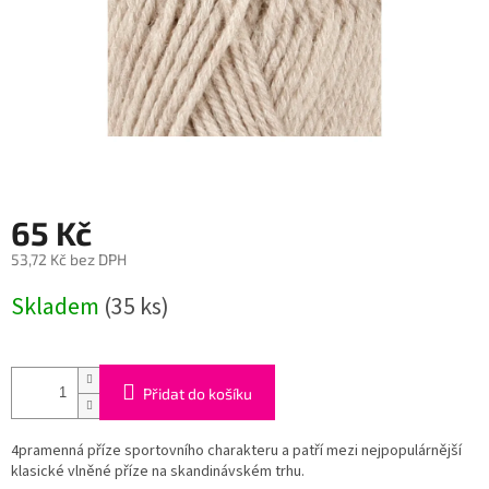
65 Kč
53,72 Kč bez DPH
Měrná
Skladem
(35 ks)
cena:
Přidat do košíku
4pramenná příze sportovního charakteru a patří mezi nejpopulárnější
klasické vlněné příze na skandinávském trhu.