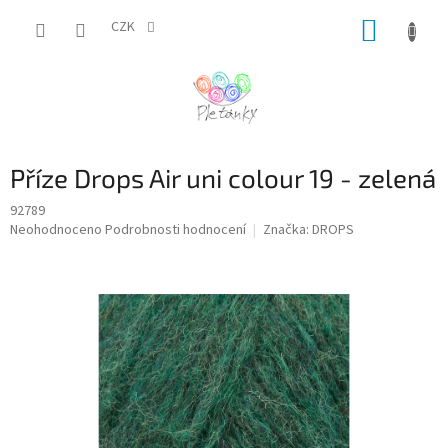
Přejít
NÁKUP
na
CZK
obsah
KOŠÍK
Příze Drops Air uni colour 19 - zelená
92789
Průměrné
Neohodnoceno
Podrobnosti hodnocení
Značka:
DROPS
hodnocení
produktu
je
0,0
z
5
hvězdiček.