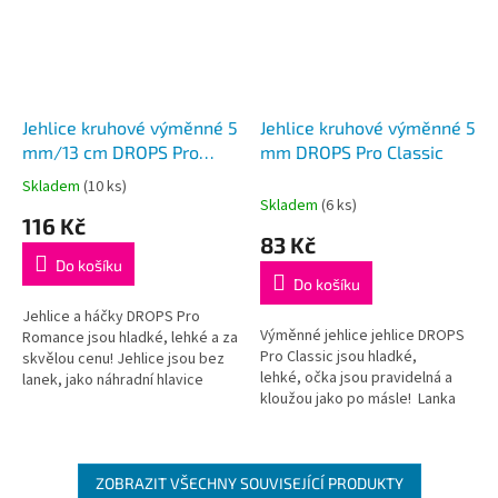
Jehlice kruhové výměnné 5
Jehlice kruhové výměnné 5
mm/13 cm DROPS Pro
mm DROPS Pro Classic
Romance (Birch)
Skladem
(10 ks)
Průměrné
Skladem
(6 ks)
hodnocení
116 Kč
produktu
83 Kč
je
Do košíku
5,0
Do košíku
z
5
Jehlice a háčky DROPS Pro
Výměnné jehlice jehlice DROPS
hvězdiček.
Romance jsou hladké, lehké a za
Pro Classic jsou hladké,
skvělou cenu! Jehlice jsou bez
lehké, očka jsou pravidelná a
lanek, jako náhradní hlavice
kloužou jako po másle! Lanka
k sadě kruhových jehlic
nejsou součástí balení, je třeba
DROPS nebo jako doplněk k
je dokoupit dle...
lankům DROPS
ZOBRAZIT VŠECHNY SOUVISEJÍCÍ PRODUKTY