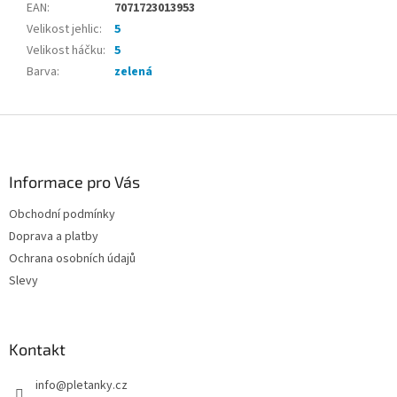
EAN
:
7071723013953
Velikost jehlic
:
5
Velikost háčku
:
5
Barva
:
zelená
Z
á
p
a
Informace pro Vás
t
Obchodní podmínky
í
Doprava a platby
Ochrana osobních údajů
Slevy
Kontakt
info
@
pletanky.cz