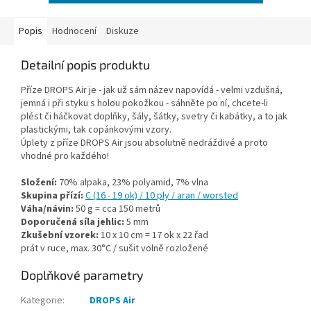
Popis
Hodnocení
Diskuze
Detailní popis produktu
Příze DROPS Air je - jak už sám název napovídá - velmi vzdušná,
jemná i při styku s holou pokožkou - sáhněte po ní, chcete-li
plést či háčkovat doplňky, šály, šátky, svetry či kabátky, a to jak
plastickými, tak copánkovými vzory.
Úplety z příze DROPS Air jsou absolutně nedráždivé a proto
vhodné pro každého!
Složení:
70% alpaka, 23% polyamid, 7% vlna
Skupina přízí:
C (16 - 19 ok) / 10 ply / aran / worsted
Váha/návin:
50 g = cca 150 metrů
Doporučená síla jehlic:
5 mm
Zkušební vzorek:
10 x 10 cm = 17 ok x 22 řad
prát v ruce, max. 30°C / sušit volně rozložené
Doplňkové parametry
Kategorie
:
DROPS Air