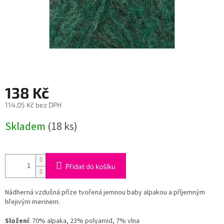
138 Kč
114,05 Kč bez DPH
Měrná
Skladem
(18 ks)
cena:
Přidat do košíku
Nádherná vzdušná příze tvořená jemnou baby alpakou a příjemným
hřejivým merinem.
Složení
: 70% alpaka, 23% polyamid, 7% vlna