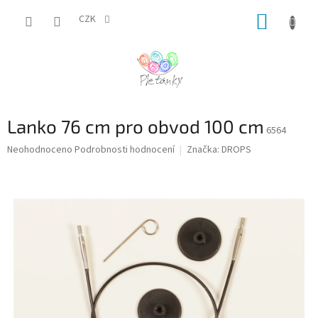
Přejít
NÁKUP
na
CZK
obsah
KOŠÍK
Lanko 76 cm pro obvod 100 cm
6564
Průměrné
Neohodnoceno
Podrobnosti hodnocení
Značka:
DROPS
hodnocení
produktu
je
0,0
z
5
hvězdiček.