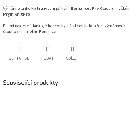
Výměnné lanko ke kruhovým jehlicím
Romance,
Pro Classic
i háčkům
Prym KnitPro
.
Balení najdete 1 lanko, 2 koncovky a 1 klíček k dotažení výměnných
šroubovacích jehlic Romance
ZEPTAT SE
HLÍDAT
SDÍLET
Související produkty