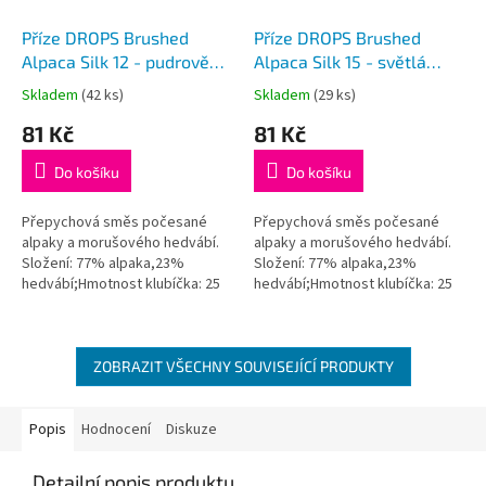
Příze DROPS Brushed
Příze DROPS Brushed
Alpaca Silk 12 - pudrově
Alpaca Silk 15 - světlá
růžová
tyrkysová
Skladem
(42 ks)
Skladem
(29 ks)
Průměrné
Průměrné
hodnocení
hodnocení
81 Kč
81 Kč
produktu
produktu
je
je
Do košíku
Do košíku
5,0
5,0
z
z
5
5
Přepychová směs počesané
Přepychová směs počesané
hvězdiček.
hvězdiček.
alpaky a morušového hedvábí.
alpaky a morušového hedvábí.
Složení: 77% alpaka,23%
Složení: 77% alpaka,23%
hedvábí;Hmotnost klubíčka: 25
hedvábí;Hmotnost klubíčka: 25
g;Návin: cca 140
g;Návin: cca 140
metrů;Doporučená síla jehlic: 5
metrů;Doporučená síla jehlic: 5
mm...
mm...
ZOBRAZIT VŠECHNY SOUVISEJÍCÍ PRODUKTY
Popis
Hodnocení
Diskuze
Detailní popis produktu