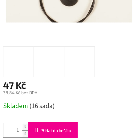
47 Kč
38,84 Kč bez DPH
Měrná
Skladem
(16 sada)
cena:
Přidat do košíku