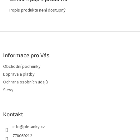
Popis produktu není dostupný
Z
á
p
a
Informace pro Vás
t
Obchodní podmínky
í
Doprava a platby
Ochrana osobních údajů
Slevy
Kontakt
info
@
pletanky.cz
778069212