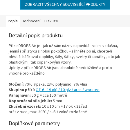
ZOBRAZIT VŠECHNY SOUVISEJÍCÍ PRODUKTY
Popis
Hodnocení
Diskuze
Detailní popis produktu
Příze DROPS Air je - jak už sám název napovídá - velmi vzdušná,
jemná i při styku s holou pokožkou - sáhněte po ní, chcete-li
plést či háčkovat doplňky, šály, šátky, svetry či kabátky, a to jak
plastickými, tak copánkovými vzory.
Úplety z příze DROPS Air jsou absolutně nedráždivé a proto
vhodné pro každého!
Složení:
70% alpaka, 23% polyamid, 7% vlna
Skupina přízí:
C (16 - 19 ok) / 10 ply / aran / worsted
Váha/návin:
50 g = cca 150 metrů
Doporučená síla jehlic:
5 mm
Zkušební vzorek:
10 x 10 cm = 17 ok x 22 řad
prát v ruce, max. 30°C / sušit volně rozložené
Doplňkové parametry