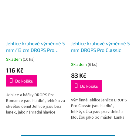
Jehlice kruhové výměnné 5
Jehlice kruhové výměnné 5
mm/13 cm DROPS Pro
mm DROPS Pro Classic
Romance (Birch)
Skladem
(10 ks)
Průměrné
Skladem
(6 ks)
hodnocení
116 Kč
produktu
83 Kč
je
Do košíku
5,0
Do košíku
z
5
Jehlice a háčky DROPS Pro
Výměnné jehlice jehlice DROPS
hvězdiček.
Romance jsou hladké, lehké a za
Pro Classic jsou hladké,
skvělou cenu! Jehlice jsou bez
lehké, očka jsou pravidelná a
lanek, jako náhradní hlavice
kloužou jako po másle! Lanka
k sadě kruhových jehlic
nejsou součástí balení, je třeba
DROPS nebo jako doplněk k
je dokoupit dle...
lankům DROPS