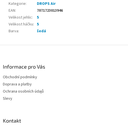
Kategorie
:
DROPS Air
EAN
:
7071723013946
Velikost jehlic
:
5
Velikost háčku
:
5
Barva
:
šedá
Z
á
p
a
Informace pro Vás
t
Obchodní podmínky
í
Doprava a platby
Ochrana osobních údajů
Slevy
Kontakt