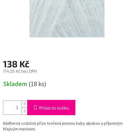
138 Kč
114,05 Kč bez DPH
Měrná
Skladem
(18 ks)
cena:
Přidat do košíku
Nádherná vzdušná příze tvořená jemnou baby alpakou a příjemným
hřejivým merinem.