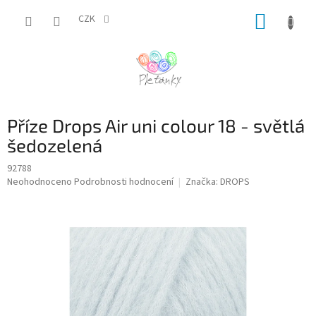
Přejít
NÁKUP
na
CZK
obsah
KOŠÍK
Příze Drops Air uni colour 18 - světlá
šedozelená
92788
Průměrné
Neohodnoceno
Podrobnosti hodnocení
Značka:
DROPS
hodnocení
produktu
je
0,0
z
5
hvězdiček.