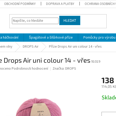
OBCHODNÍ PODMÍNKY
DOPRAVA A PLATBY
OCHRANA OSOBNÍCH 
HLEDAT
 a háčkování
Špagátové a šňůrkové příze
Pomůcky pro výrobu
hem vlny
DROPS Air
Příze Drops Air uni colour 14 - vřes
e Drops Air uni colour 14 - vřes
91019
né
noceno
Podrobnosti hodnocení
Značka:
DROPS
ní
138
u
114,05 K
Měrná
Skla
cena:
ek.