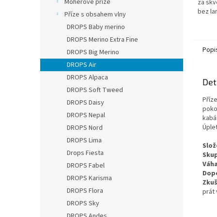
Mohérové příze
za skv
bez la
Příze s obsahem vlny
k sadě
DROPS Baby merino
DROPS 
lanků
DROPS Merino Extra Fine
Popi
DROPS Big Merino
DROPS Air
DROPS Alpaca
Det
DROPS Soft Tweed
Příze
DROPS Daisy
pokož
DROPS Nepal
kabát
Úple
DROPS Nord
DROPS Lima
Slož
Drops Fiesta
Skup
Váha
DROPS Fabel
Dopo
DROPS Karisma
Zkuš
DROPS Flora
prát 
DROPS Sky
DROPS Andes