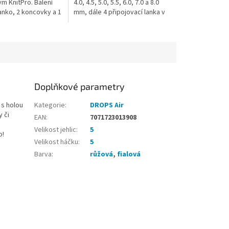
m KnitPro. Balení
4.0, 4.5, 5.0, 5.5, 6.0, 7.0 a 8.0
anko, 2 koncovky a 1
mm, dále 4 připojovací lanka v
otažení výměnných
délkách (1x) 35 cm pro obvod
ch jehlic Romance
60 cm, (2x) 56 cm...
Doplňkové parametry
 s holou
Kategorie
:
DROPS Air
y či
EAN
:
7071723013908
Velikost jehlic
:
5
o!
Velikost háčku
:
5
Barva
:
růžová
,
fialová