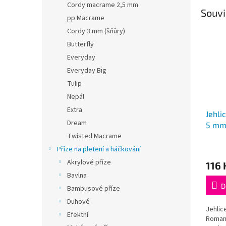
Cordy macrame 2,5 mm
Souvi
pp Macrame
Cordy 3 mm (šňůry)
Butterfly
Everyday
Everyday Big
Tulip
Nepál
Extra
Jehli
Dream
5 mm
Twisted Macrame
Roman
Průmě
Příze na pletení a háčkování
hodno
Akrylové příze
116 
produ
Bavlna
je
5,0
D
Bambusové příze
z
Duhové
5
Jehlic
hvězdi
Efektní
Romanc