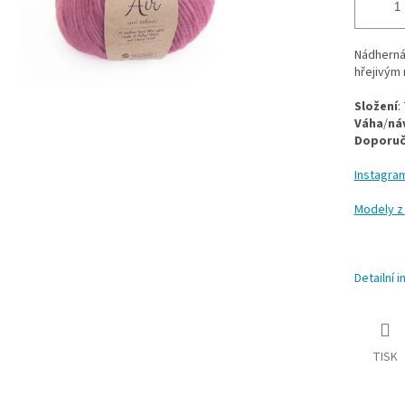
Nádherná
hřejivým
Složení
:
Váha
/
ná
Doporu
Instagra
Modely z
Detailní 
TISK