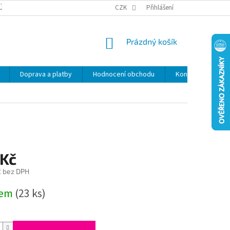
ÚDAJŮ
SLEVY
CZK
Přihlášení
NÁKUPNÍ
Prázdný košík
KOŠÍK
Doprava a platby
Hodnocení obchodu
Kontakty
Z
 Kč
č bez DPH
dem
(23 ks)