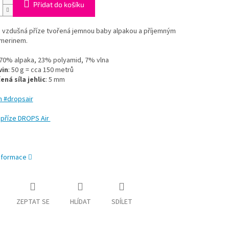
Přidat do košíku
 vzdušná příze tvořená jemnou baby alpakou a příjemným
 merinem.
 70% alpaka, 23% polyamid, 7% vlna
vin
: 50 g = cca 150 metrů
čená
síla
jehlic
: 5 mm
m #dropsair
 příze DROPS Air
informace
ZEPTAT SE
HLÍDAT
SDÍLET