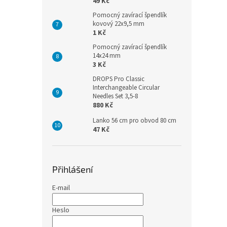
49 Kč
Pomocný zavírací špendlík
kovový 22x9,5 mm
1 Kč
Pomocný zavírací špendlík
14x24 mm
3 Kč
DROPS Pro Classic
Interchangeable Circular
Needles Set 3,5-8
880 Kč
Lanko 56 cm pro obvod 80 cm
47 Kč
Přihlášení
E-mail
Heslo