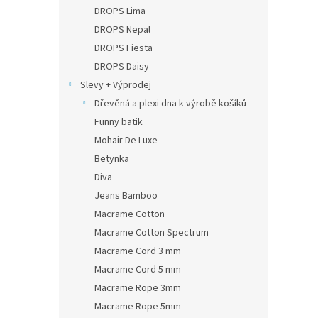
n
DROPS Lima
e
DROPS Nepal
l
DROPS Fiesta
DROPS Daisy
Slevy + Výprodej
Dřevěná a plexi dna k výrobě košíků
Funny batik
Mohair De Luxe
Betynka
Diva
Jeans Bamboo
Macrame Cotton
Macrame Cotton Spectrum
Macrame Cord 3 mm
Macrame Cord 5 mm
Macrame Rope 3mm
Macrame Rope 5mm