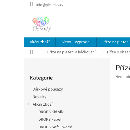
Přejít
info@pletanky.cz
na
obsah
Akční zboží
Slevy + Výprodej
Příze na pletení
Domů
Příze na pletení a háčkování
Příze s obsa
P
Příz
o
Přeskočit
s
Průměr
Neohod
Kategorie
kategorie
t
hodnoce
r
produkt
Dárkové poukazy
a
je
Novinky
0,0
n
z
Akční zboží
n
5
í
DROPS Kid silk
hvězdič
p
DROPS Fabel
a
DROPS Soft Tweed