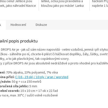
ělou cenu! Jehlice jsou
lehké, očka jsou pravidelná a
háčkům Pry
nek, jako náhradní hlavice
kloužou jako po másle! Lanka
najdete 1 l
 kruhových jehlic
nejsou součástí balení, je třeba
klíček k d
nebo jako doplněk k
je dokoupit dle...
šroubovací
m DROPS
s
Hodnocení
Diskuze
ailní popis produktu
 DROPS Air je - jak už sám název napovídá - velmi vzdušná, jemná i při styku
kou - sáhněte po ní, chcete-li plést či háčkovat doplňky, šály, šátky, svetr
ky, a to jak plastickými, tak copánkovými vzory.
ty z příze DROPS Air jsou absolutně nedráždivé a proto vhodné pro každéh
ení:
70% alpaka, 23% polyamid, 7% vlna
ina přízí:
C (16 - 19 ok) / 10 ply / aran / worsted
/návin:
50 g = cca 150 metrů
ručená síla jehlic:
5 mm
ební vzorek:
10 x 10 cm = 17 ok x 22 řad
v ruce, max. 30°C / sušit volně rozložené