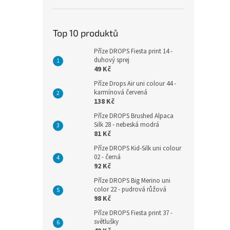
Top 10 produktů
Příze DROPS Fiesta print 14 -
duhový sprej
49 Kč
Příze Drops Air uni colour 44 -
karmínová červená
138 Kč
Příze DROPS Brushed Alpaca
Silk 28 - nebeská modrá
81 Kč
Příze DROPS Kid-Silk uni colour
02 - černá
92 Kč
Příze DROPS Big Merino uni
color 22 - pudrová růžová
98 Kč
Příze DROPS Fiesta print 37 -
světlušky