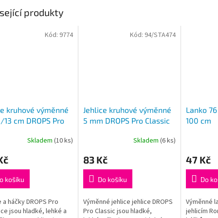
sející produkty
Kód:
9774
Kód:
94/STA474
ce kruhové výměnné
Jehlice kruhové výměnné
Lanko 76
/13 cm DROPS Pro
5 mm DROPS Pro Classic
100 cm
ce (Birch)
Skladem
(10 ks)
Skladem
(6 ks)
rné
cení
Kč
83 Kč
47 Kč
ktu
o košíku
Do košíku
Do ko
e a háčky DROPS Pro
Výměnné jehlice jehlice DROPS
Výměnné l
ček.
e jsou hladké, lehké a
Pro Classic jsou hladké,
jehlicím Ro