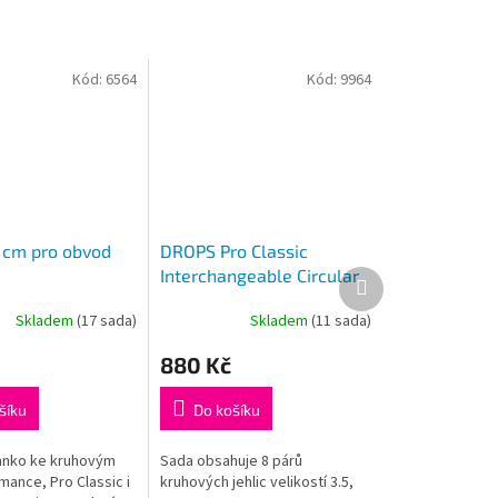
Kód:
6564
Kód:
9964
 cm pro obvod
DROPS Pro Classic
Interchangeable Circular
Další
produkt
Needles Set 3,5-8
Skladem
(17 sada)
Skladem
(11 sada)
Průměrné
hodnocení
880 Kč
produktu
je
5,0
šíku
Do košíku
z
5
anko ke kruhovým
Sada obsahuje 8 párů
hvězdiček.
mance, Pro Classic i
kruhových jehlic velikostí 3.5,