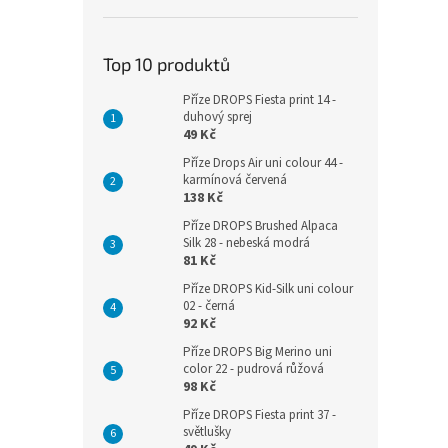
Top 10 produktů
Příze DROPS Fiesta print 14 -
duhový sprej
49 Kč
Příze Drops Air uni colour 44 -
karmínová červená
138 Kč
Příze DROPS Brushed Alpaca
Silk 28 - nebeská modrá
81 Kč
Příze DROPS Kid-Silk uni colour
02 - černá
92 Kč
Příze DROPS Big Merino uni
color 22 - pudrová růžová
98 Kč
Příze DROPS Fiesta print 37 -
světlušky