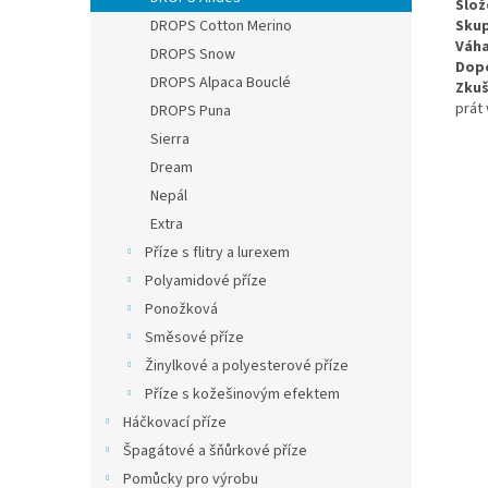
Slož
DROPS Cotton Merino
Skup
Váha
DROPS Snow
Dopo
DROPS Alpaca Bouclé
Zkuš
prát 
DROPS Puna
Sierra
Dream
Nepál
Extra
Příze s flitry a lurexem
Polyamidové příze
Ponožková
Směsové příze
Žinylkové a polyesterové příze
Příze s kožešinovým efektem
Háčkovací příze
Špagátové a šňůrkové příze
Pomůcky pro výrobu