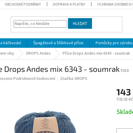
OBCHODNÍ PODMÍNKY
DOPRAVA A PLATBY
OCHRANA OSOBNÍCH 
HLEDAT
 a háčkování
Špagátové a šňůrkové příze
Pomůcky pro výrobu
hem vlny
DROPS Andes
Příze Drops Andes mix 6343 - soumrak
ze Drops Andes mix 6343 - soumrak
5918
né
noceno
Podrobnosti hodnocení
Značka:
DROPS
ní
143
u
118,18 K
Měrná
Skla
cena:
ek.