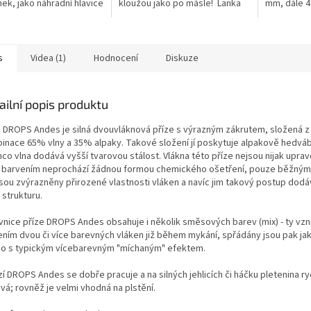
nek, jako náhradní hlavice
kloužou jako po másle! Lanka
mm, dále 4 
 kruhových jehlic
nejsou součástí balení, je třeba
délkách (1
nebo jako doplněk k
je dokoupit dle...
60 cm, (2x) 
m DROPS
s
Videa (1)
Hodnocení
Diskuze
ailní popis produktu
e DROPS Andes je silná dvouvláknová příze s výrazným zákrutem, složená z j
inace 65% vlny a 35% alpaky. Takové složení jí poskytuje alpakově hedvá
co vlna dodává vyšší tvarovou stálost. Vlákna této příze nejsou nijak upra
 barvením neprochází žádnou formou chemického ošetření, pouze běžným
jsou zvýrazněny přirozené vlastnosti vláken a navíc jim takový postup dodá
i strukturu.
vnice příze DROPS Andes obsahuje i několik směsových barev (mix) - ty vzni
ením dvou či více barevných vláken již během mykání, spřádány jsou pak ja
no s typickým vícebarevným "míchaným" efektem.
zí DROPS Andes se dobře pracuje a na silných jehlicích či háčku pletenina ry
vá; rovněž je velmi vhodná na plstění.