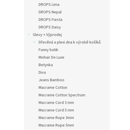
n
DROPS Lima
e
DROPS Nepal
l
DROPS Fiesta
DROPS Daisy
Slevy + Výprodej
Dřevěná a plexi dna k výrobě košíků
Funny batik
Mohair De Luxe
Betynka
Diva
Jeans Bamboo
Macrame Cotton
Macrame Cotton Spectrum
Macrame Cord 3 mm
Macrame Cord 5 mm
Macrame Rope 3mm
Macrame Rope 5mm