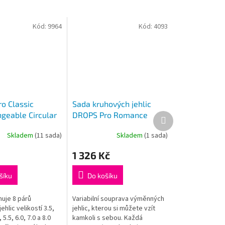
Kód:
9964
Kód:
4093
o Classic
Sada kruhových jehlic
ngeable Circular
DROPS Pro Romance
Další
produkt
Set 3,5-8
Deluxe Set (3,5 - 8 mm)
Skladem
(11 sada)
Skladem
(1 sada)
Průměrné
hodnocení
1 326 Kč
produktu
je
5,0
šíku
Do košíku
z
5
uje 8 párů
Variabilní souprava výměnných
hvězdiček.
ehlic velikostí 3.5,
jehlic, kterou si můžete vzít
, 5.5, 6.0, 7.0 a 8.0
kamkoli s sebou. Každá