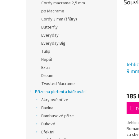
Souvi
Cordy macrame 2,5 mm
pp Macrame
Cordy 3 mm (šňůry)
Butterfly
Everyday
Everyday Big
Tulip
Nepál
Jehli
Extra
9 mm
Dream
Roman
Twisted Macrame
Průmě
hodno
Příze na pletení a háčkování
185 
produ
Akrylové příze
je
Bavlna
5,0
D
z
Bambusové příze
5
Jehlic
Duhové
hvězdi
Romanc
Efektní
za skv