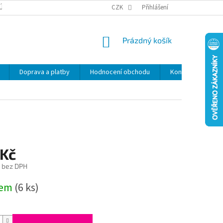
ÚDAJŮ
SLEVY
CZK
Přihlášení
NÁKUPNÍ
Prázdný košík
KOŠÍK
Doprava a platby
Hodnocení obchodu
Kontakty
Z
 Kč
č bez DPH
dem
(6 ks)