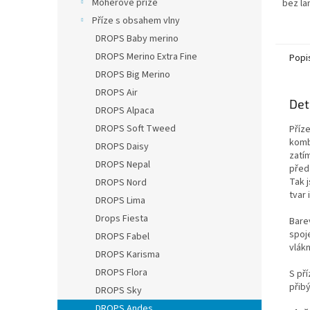
Mohérové příze
bez la
k sadě
Příze s obsahem vlny
DROPS 
DROPS Baby merino
lanků
DROPS Merino Extra Fine
Popi
DROPS Big Merino
DROPS Air
Det
DROPS Alpaca
DROPS Soft Tweed
Příz
komb
DROPS Daisy
zatím
DROPS Nepal
před
Tak 
DROPS Nord
tvar 
DROPS Lima
Drops Fiesta
Bare
spoj
DROPS Fabel
vlák
DROPS Karisma
DROPS Flora
S pří
přibý
DROPS Sky
DROPS Andes