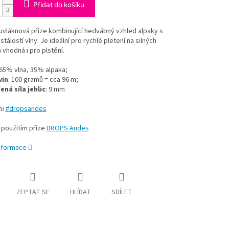
Přidat do košíku
uvláknová příze kombinující hedvábný vzhled alpaky s
stálostí vlny. Je ideální pro rychlé pletení na silných
a vhodná i pro plstění.
​
 65% vlna, 35% alpaka;
vin
: 100 gramů = cca 96 m;
ná síla jehlic
: 9 mm
m
:
#dropsandes
 použitím příze
DROPS Andes
informace
ZEPTAT SE
HLÍDAT
SDÍLET