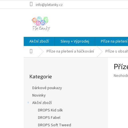
Přejít
info@pletanky.cz
na
obsah
Akční zboží
Slevy + Výprodej
Příze na pletení
Domů
Příze na pletení a háčkování
Příze s obsa
P
Pří
o
Přeskočit
s
Průměr
Neohod
Kategorie
kategorie
t
hodnoce
r
produkt
Dárkové poukazy
a
je
Novinky
0,0
n
z
Akční zboží
n
5
í
DROPS Kid silk
hvězdič
p
DROPS Fabel
a
DROPS Soft Tweed