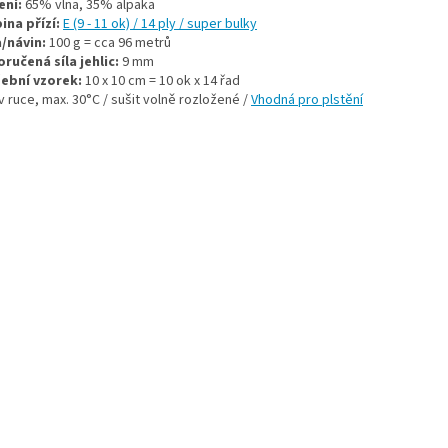
ení:
65% vlna, 35% alpaka
ina přízí:
E (9 - 11 ok) / 14 ply / super bulky
/návin:
100 g = cca 96 metrů
ručená síla jehlic:
9 mm
ební vzorek:
10 x 10 cm = 10 ok x 14 řad
v ruce, max. 30°C / sušit volně rozložené /
Vhodná pro plstění