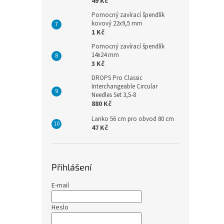
49 Kč
Pomocný zavírací špendlík
kovový 22x9,5 mm
1 Kč
Pomocný zavírací špendlík
14x24 mm
3 Kč
DROPS Pro Classic
Interchangeable Circular
Needles Set 3,5-8
880 Kč
Lanko 56 cm pro obvod 80 cm
47 Kč
Přihlášení
E-mail
Heslo