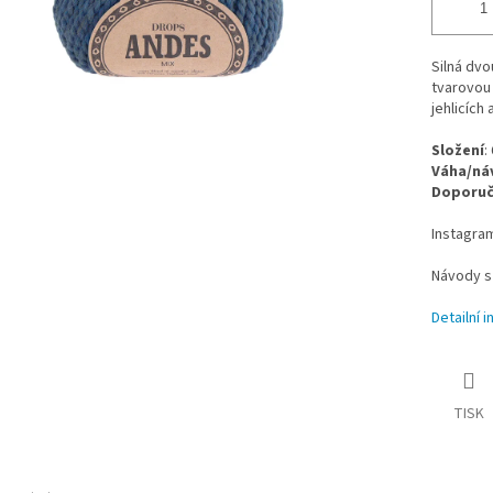
Silná dvo
tvarovou 
jehlicích 
Složení
:
Váha/ná
Doporuče
Instagra
Návody s
Detailní 
TISK