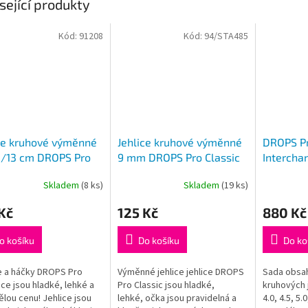
sející produkty
Kód:
91208
Kód:
94/STA485
ce kruhové výměnné
Jehlice kruhové výměnné
DROPS Pr
/13 cm DROPS Pro
9 mm DROPS Pro Classic
Intercha
ce (Birch)
Needles 
Skladem
(8 ks)
Skladem
(19 ks)
rné
Průměrné
cení
hodnocení
Kč
125 Kč
880 Kč
ktu
produktu
je
5,0
o košíku
Do košíku
Do ko
z
5
e a háčky DROPS Pro
Výměnné jehlice jehlice DROPS
Sada obsah
ček.
hvězdiček.
e jsou hladké, lehké a
Pro Classic jsou hladké,
kruhových j
ělou cenu! Jehlice jsou
lehké, očka jsou pravidelná a
4.0, 4.5, 5.0