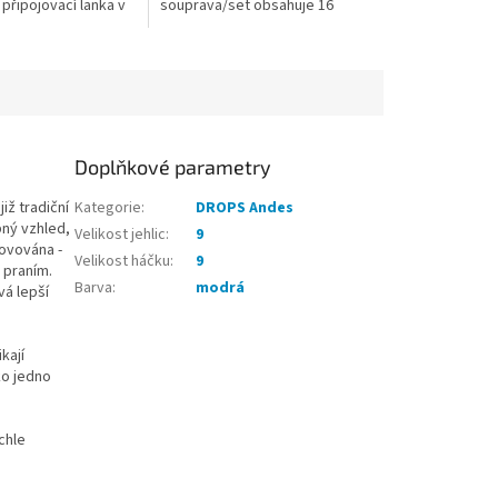
připojovací lanka v
souprava/set obsahuje 16
x) 35 cm pro obvod
dřevěných výměnných jehlic
56 cm...
Romance (8 párů č. 3,5 - 8), 4
lanka...
Doplňkové parametry
iž tradiční
Kategorie
:
DROPS Andes
bný vzhled,
Velikost jehlic
:
9
vovována -
Velikost háčku
:
9
 praním.
Barva
:
modrá
vá lepší
kají
ko jedno
chle