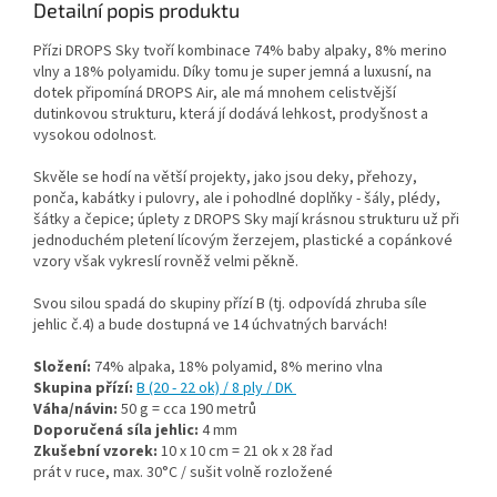
Detailní popis produktu
Přízi DROPS Sky tvoří kombinace 74% baby alpaky, 8% merino
vlny a 18% polyamidu. Díky tomu je super jemná a luxusní, na
dotek připomíná DROPS Air, ale má mnohem celistvější
dutinkovou strukturu, která jí dodává lehkost, prodyšnost a
vysokou odolnost.
Skvěle se hodí na větší projekty, jako jsou deky, přehozy,
ponča, kabátky i pulovry, ale i pohodlné doplňky - šály, plédy,
šátky a čepice; úplety z DROPS Sky mají krásnou strukturu už při
jednoduchém pletení lícovým žerzejem, plastické a copánkové
vzory však vykreslí rovněž velmi pěkně.
Svou silou spadá do skupiny přízí B (tj. odpovídá zhruba síle
jehlic č.4) a bude dostupná ve 14 úchvatných barvách!
Složení:
74% alpaka, 18% polyamid, 8% merino vlna
Skupina přízí:
B (20 - 22 ok) / 8 ply / DK
Váha/návin:
50 g = cca 190 metrů
Doporučená síla jehlic:
4 mm
Zkušební vzorek:
10 x 10 cm = 21 ok x 28 řad
prát v ruce, max. 30°C / sušit volně rozložené