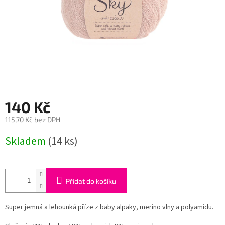
140 Kč
115,70 Kč bez DPH
Měrná
Skladem
(14 ks)
cena:
Přidat do košíku
Super jemná a lehounká příze z baby alpaky, merino vlny a polyamidu.