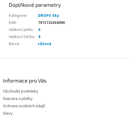
Doplňkové parametry
Kategorie
:
DROPS Sky
EAN
:
7071721016000
Velikost jehlic
:
4
Velikost háčku
:
4
Barva
:
růžová
Z
á
p
a
Informace pro Vás
t
Obchodní podmínky
í
Doprava a platby
Ochrana osobních údajů
Slevy