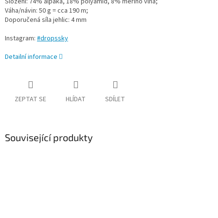
Složení: 74% alpaka, 18% polyamid, 8% merino vlna;
Váha/návin: 50 g = cca 190 m;
Doporučená síla jehlic: 4 mm
Instagram:
#dropssky
Detailní informace
ZEPTAT SE
HLÍDAT
SDÍLET
Související produkty