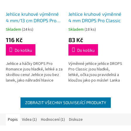
Jehlice kruhové výměnné
Jehlice kruhové výměnné
4 mm/13 cm DROPS Pro
4 mm DROPS Pro Classic
Romance (Birch)
Skladem
(24 ks)
Skladem
(18 ks)
Průměrné
Průměrné
hodnocení
hodnocení
116 Kč
83 Kč
produktu
produktu
je
je
Do košíku
Do košíku
5,0
5,0
z
z
5
5
Jehlice a háčky DROPS Pro
Výměnné jehlice jehlice DROPS
hvězdiček.
hvězdiček.
Romance jsou hladké, lehké a za
Pro Classic jsou hladké,
skvělou cenu! Jehlice jsou bez
lehké, očka jsou pravidelná a
lanek, jako náhradní hlavice
kloužou jako po másle! Lanka
k sadě kruhových jehlic
nejsou součástí balení, je třeba
DROPS nebo jako doplněk k...
je dokoupit dle požadované...
ZOBRAZIT VŠECHNY SOUVISEJÍCÍ PRODUKTY
Popis
Videa (1)
Hodnocení (1)
Diskuze