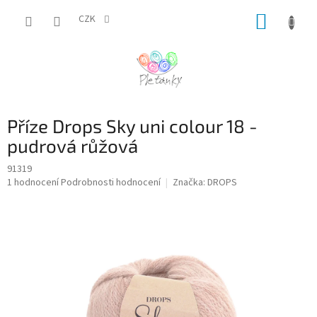
Přejít
NÁKUP
na
CZK
obsah
KOŠÍK
Příze Drops Sky uni colour 18 -
pudrová růžová
91319
Průměrné
1 hodnocení
Podrobnosti hodnocení
Značka:
DROPS
hodnocení
produktu
je
5,0
z
5
hvězdiček.