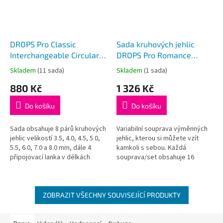
DROPS Pro Classic
Sada kruhových jehlic
Interchangeable Circular
DROPS Pro Romance
Needles Set 3,5-8
Deluxe Set (3,5 - 8 mm)
Skladem
(11 sada)
Skladem
(1 sada)
Průměrné
Průměrné
hodnocení
hodnocení
880 Kč
1 326 Kč
produktu
produktu
je
je
Do košíku
Do košíku
5,0
5,0
z
z
5
5
Sada obsahuje 8 párů kruhových
Variabilní souprava výměnných
hvězdiček.
hvězdiček.
jehlic velikostí 3.5, 4.0, 4.5, 5.0,
jehlic, kterou si můžete vzít
5.5, 6.0, 7.0 a 8.0 mm, dále 4
kamkoli s sebou. Každá
připojovací lanka v délkách
souprava/set obsahuje 16
(1x) 35 cm pro obvod 60 cm, (2x)
dřevěných výměnných jehlic
56 cm...
Romance (8 párů č. 3,5 - 8), 4
lanka...
ZOBRAZIT VŠECHNY SOUVISEJÍCÍ PRODUKTY