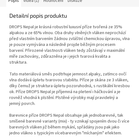
Popis
Videa (1)
Hodnocení
Diskuze
Detailní popis produktu
DROPS Nepal je krásná robustní luxusní příze tvořená ze 35%
alpakou a ze 65% vlnou. Oba druhy vlněných vláken neprochází
před vlastním barvením žádnou zvláštní chemickou úpravou, vlna
je pouze vymývána a následně projde běžným procesem
barvení. Přirozené vlastnosti vláken tedy zůstávají v maximální
míře zachovány, zdůrazněna je i jejich tvarová kvalita a
struktura.
Tato materiálová směs podtrhuje jemnost alpaky, zatímco ovčí
vlna dodává úpletu tvarovou stabilitu. Příze je skána ze 3 vláken,
díky čemuž je struktura úpletu pozoruhodná, s rustikální kresbou
ok. Příze DROPS Nepal je příjemná na pletení i háčkování a je
rovněž vhodná k plstění. Plstěné výrobky mají pravidelný a
jemný povrch.
Barevnice příze DROPS Nepal obsahuje jak jednobarevné, tak
smíšené barevné varianty (mix) - ty vznikají spojením dvou či více
barevných vláken již během mykání, spřádány jsou pak jako
jedno vlákno s typickým vícebarevným "míchaným" efektem.