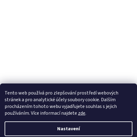
Tento web používá
pro zlepšování prostředí webových
stránek a pro analytické účely
soubory cookie. Dalším
Sledovat na Instagramu
procházením tohoto webu vyjadřujete souhlas s jejich
používáním. Více informací
najdete
zde
.
Vytvořil Shoptet
Nastavení