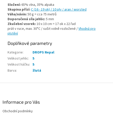
Složení:
65% vlna, 35% alpaka
Skupina přízí:
C (16 - 19 ok) / 10 ply / aran / worsted
Váha/návin:
50 g = cca 75 metrů
Doporučená síla jehlic:
5 mm
Zkušební vzorek:
10 x 10 cm = 17 ok x 22 řad
prát v ruce, max. 30°C / sušit volně rozložené /
Vhodná pro
plstění
Doplňkové parametry
Kategorie
:
DROPS Nepal
Velikost jehlic
:
5
Velikost háčku
:
5
Barva
:
žlutá
Z
á
p
a
Informace pro Vás
t
Obchodní podmínky
í