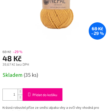
68 Kč
–29 %
68 Kč
–29 %
48 Kč
39,67 Kč bez DPH
Měrná
Skladem
(35 ks)
cena:
Přidat do košíku
Krásná robustní příze ze směsi alpaka vlny a ovčí vlny vhodná pro