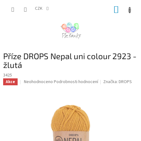
Přejít
NÁKUP
na
CZK
obsah
KOŠÍK
Příze DROPS Nepal uni colour 2923 -
žlutá
3425
Průměrné
Neohodnoceno
Podrobnosti hodnocení
Značka:
DROPS
Akce
hodnocení
produktu
je
0,0
z
5
hvězdiček.