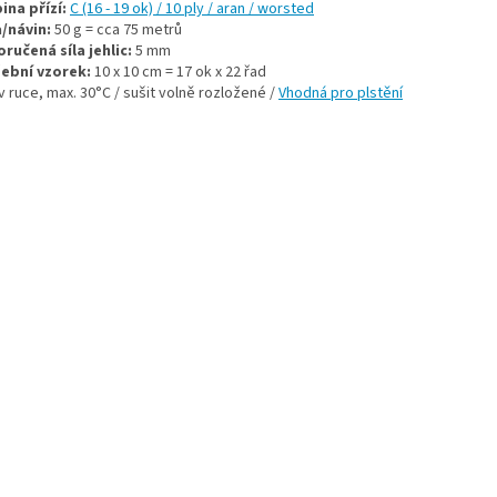
ina přízí:
C (16 - 19 ok) / 10 ply / aran / worsted
/návin:
50 g = cca 75 metrů
ručená síla jehlic:
5 mm
ební vzorek:
10 x 10 cm = 17 ok x 22 řad
v ruce, max. 30°C / sušit volně rozložené /
Vhodná pro plstění