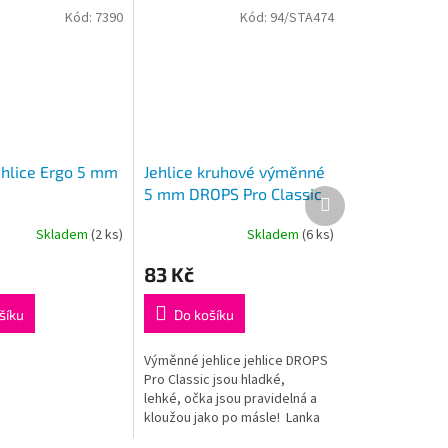
Kód:
7390
Kód:
94/STA474
ehlice Ergo 5 mm
Jehlice kruhové výměnné
5 mm DROPS Pro Classic
Další
produkt
Skladem
(2 ks)
Skladem
(6 ks)
83 Kč
šíku
Do košíku
Výměnné jehlice jehlice DROPS
Pro Classic jsou hladké,
lehké, očka jsou pravidelná a
kloužou jako po másle! Lanka
nejsou součástí balení, je třeba