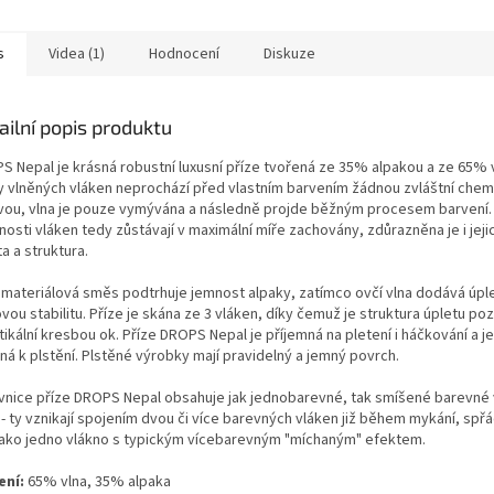
(2x) 56 cm...
Romance (8 párů č. 3,5 - 8), 4
lanka...
s
Videa (1)
Hodnocení
Diskuze
ailní popis produktu
S Nepal je krásná robustní luxusní příze tvořená ze 35% alpakou a ze 65% 
y vlněných vláken neprochází před vlastním barvením žádnou zvláštní che
vou, vlna je pouze vymývána a následně projde běžným procesem barvení.
nosti vláken tedy zůstávají v maximální míře zachovány, zdůrazněna je i jeji
ta a struktura.
 materiálová směs podtrhuje jemnost alpaky, zatímco ovčí vlna dodává úpl
vou stabilitu. Příze je skána ze 3 vláken, díky čemuž je struktura úpletu p
tikální kresbou ok. Příze DROPS Nepal je příjemná na pletení i háčkování a j
ná k plstění. Plstěné výrobky mají pravidelný a jemný povrch.
vnice příze DROPS Nepal obsahuje jak jednobarevné, tak smíšené barevné 
 - ty vznikají spojením dvou či více barevných vláken již během mykání, spř
jako jedno vlákno s typickým vícebarevným "míchaným" efektem.
ení:
65% vlna, 35% alpaka