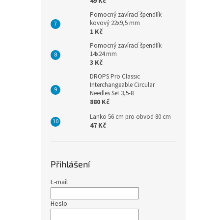
49 Kč
Pomocný zavírací špendlík
kovový 22x9,5 mm
1 Kč
Pomocný zavírací špendlík
14x24 mm
3 Kč
DROPS Pro Classic
Interchangeable Circular
Needles Set 3,5-8
880 Kč
Lanko 56 cm pro obvod 80 cm
47 Kč
Přihlášení
E-mail
Heslo