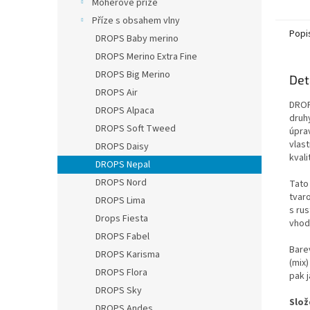
Mohérové příze
60 cm, 
Příze s obsahem vlny
Popi
DROPS Baby merino
DROPS Merino Extra Fine
DROPS Big Merino
Det
DROPS Air
DROP
DROPS Alpaca
druh
DROPS Soft Tweed
úpra
vlast
DROPS Daisy
kvali
DROPS Nepal
DROPS Nord
Tato
tvaro
DROPS Lima
s rus
Drops Fiesta
vhod
DROPS Fabel
Bare
DROPS Karisma
(mix)
DROPS Flora
pak 
DROPS Sky
Slož
DROPS Andes