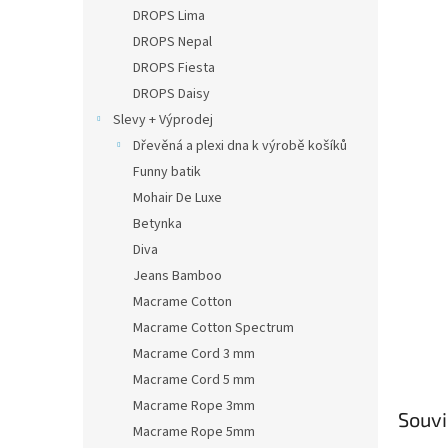
n
DROPS Lima
e
DROPS Nepal
l
DROPS Fiesta
DROPS Daisy
Slevy + Výprodej
Dřevěná a plexi dna k výrobě košíků
Funny batik
Mohair De Luxe
Betynka
Diva
Jeans Bamboo
Macrame Cotton
Macrame Cotton Spectrum
Macrame Cord 3 mm
Macrame Cord 5 mm
Macrame Rope 3mm
Souvi
Macrame Rope 5mm