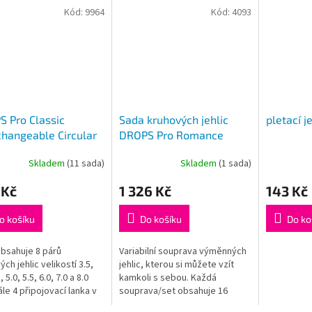
Kód:
9964
Kód:
4093
 Pro Classic
Sada kruhových jehlic
pletací j
changeable Circular
DROPS Pro Romance
es Set 3,5-8
Deluxe Set (3,5 - 8 mm)
Skladem
(11 sada)
Skladem
(1 sada)
rné
Průměrné
cení
hodnocení
 Kč
1 326 Kč
143 Kč
ktu
produktu
je
5,0
o košíku
Do košíku
Do ko
z
5
bsahuje 8 párů
Variabilní souprava výměnných
ček.
hvězdiček.
ch jehlic velikostí 3.5,
jehlic, kterou si můžete vzít
, 5.0, 5.5, 6.0, 7.0 a 8.0
kamkoli s sebou. Každá
le 4 připojovací lanka v
souprava/set obsahuje 16
h (1x) 35 cm pro obvod
dřevěných výměnných jehlic