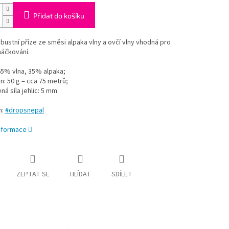
Přidat do košíku
bustní příze ze směsi alpaka vlny a ovčí vlny vhodná pro
 háčkování.
65% vlna, 35% alpaka;
n: 50 g = cca 75 metrů;
á síla jehlic: 5 mm
m:
#dropsnepal
informace
ZEPTAT SE
HLÍDAT
SDÍLET