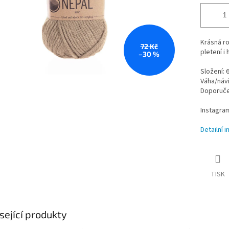
Krásná ro
72 Kč
pletení i
–30 %
Složení: 
Váha/návi
Doporučen
Instagra
Detailní 
TISK
sející produkty