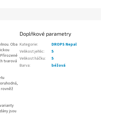
je dokoupit dle...
Doplňkové parametry
vlnou. Oba
Kategorie
:
DROPS Nepal
mickou
Velikost jehlic
:
5
 Přirozené
Velikost háčku
:
5
ch tvarová
Barva
:
béžová
etu
ozoruhodná,
e rovněž
varianty
ádány jsou