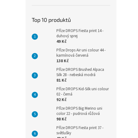
Top 10 produktů
Příze DROPS Fiesta print 14 -
duhový sprej
49 Kč
Příze Drops Air uni colour 44 -
karmínová červená
138 Kč
Příze DROPS Brushed Alpaca
Silk 28 - nebeská modrá
81 Kč
Příze DROPS Kid-Silk uni colour
02 - černá
92 Kč
Příze DROPS Big Merino uni
color 22 - pudrová růžová
98 Kč
Příze DROPS Fiesta print 37 -
světlušky