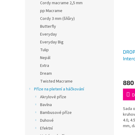
Cordy macrame 2,5 mm
pp Macrame
Cordy 3 mm (šňůry)
Butterfly
Everyday
Everyday Big
Tulip
DROPS
Nepál
Inter
Needl
Extra
Průmě
Dream
hodno
Twisted Macrame
880
produ
je
Příze na pletení a háčkování
5,0
D
Akrylové příze
z
Bavlna
5
Sada o
hvězdi
Bambusové příze
kruhový
4.0, 4.5
Duhové
mm, dá
Efektní
délkác