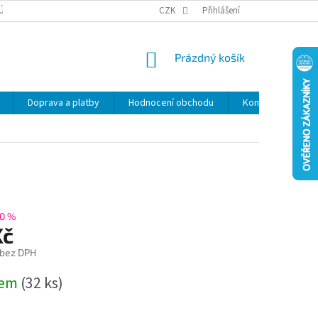
ÚDAJŮ
SLEVY
CZK
Přihlášení
NÁKUPNÍ
Prázdný košík
KOŠÍK
Doprava a platby
Hodnocení obchodu
Kontakty
Z
0 %
Kč
 bez DPH
dem
(32 ks)