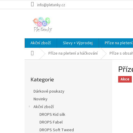
Přejít
info@pletanky.cz
na
obsah
Akční zboží
Slevy + Výprodej
Příze na pletení
Domů
Příze na pletení a háčkování
Příze s obsa
P
Pří
o
Přeskočit
s
Kategorie
kategorie
Akce
t
r
Dárkové poukazy
a
Novinky
n
Akční zboží
n
í
DROPS Kid silk
p
DROPS Fabel
a
DROPS Soft Tweed