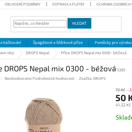
OBCHODNÍ PODMÍNKY
DOPRAVA A PLATBY
OCHRANA OSOBNÍCH 
HLEDAT
 a háčkování
Špagátové a šňůrkové příze
Pomůcky pro výrobu
hem vlny
DROPS Nepal
Příze DROPS Nepal mix 0300 - béžová
ze DROPS Nepal mix 0300 - béžová
3285
Průměrné
Neohodnoceno
Podrobnosti hodnocení
Značka:
DROPS
hodnocení
produktu
72 Kč
–3
je
50 
0,0
41,32 Kč
z
5
Měrná
Skla
hvězdiček.
cena: