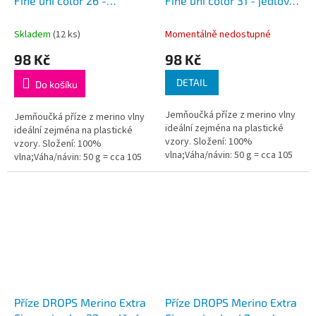
Fine uni color 26 -
Fine uni color 31 - jedlově
pistáciová
zelená
Skladem
(12 ks)
Momentálně nedostupné
98 Kč
98 Kč
DETAIL
Do košíku
Jemňoučká příze z merino vlny
Jemňoučká příze z merino vlny
ideální zejména na plastické
ideální zejména na plastické
vzory. Složení: 100%
vzory. Složení: 100%
vlna;Váha/návin: 50 g = cca 105
vlna;Váha/návin: 50 g = cca 105
metrů;Doporučená síla jehlic: 4
metrů;Doporučená síla jehlic: 4
mm...
mm...
Příze DROPS Merino Extra
Příze DROPS Merino Extra