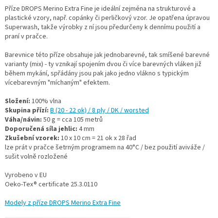
Příze DROPS Merino Extra Fine je ideální zejména na strukturové a
plastické vzory, např. copánky či perličkový vzor. Je opatřena úpravou
Superwash, takže výrobky z ní jsou předurčeny k dennímu použití a
praní v pračce.
Barevnice této příze obsahuje jak jednobarevné, tak smíšené barevné
varianty (mix) - ty vznikají spojením dvou či více barevných vláken již
během mykání, spřádány jsou pak jako jedno vlákno s typickým
vícebarevným "míchaným" efektem.
Složení:
100% vlna
Skupina přízí:
B (20 - 22 ok) / 8 ply / DK / worsted
Váha/návin:
50 g = cca 105 metrů
Doporučená síla jehlic:
4 mm
Zkušební vzorek:
10 x 10 cm = 21 ok x 28 řad
lze prát v pračce šetrným programem na 40°C / bez použití aviváže /
sušit volně rozložené
Vyrobeno v EU
Oeko-Tex® certificate 25.3.0110
Modely z příze DROPS Merino Extra Fine