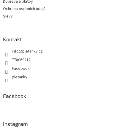
Doprava a platby
r
v
Ochrana osobních údajů
k
Slevy
y
v
ý
p
Kontakt
i
s
info
@
pletanky.cz
u
778069212
Facebook
pletanky
Facebook
Instagram