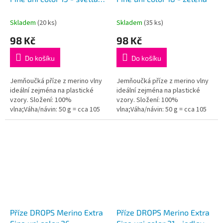
k
šedozelená
t
Skladem
(20 ks)
Skladem
(35 ks)
ů
98 Kč
98 Kč
Do košíku
Do košíku
Jemňoučká příze z merino vlny
Jemňoučká příze z merino vlny
ideální zejména na plastické
ideální zejména na plastické
vzory. Složení: 100%
vzory. Složení: 100%
vlna;Váha/návin: 50 g = cca 105
vlna;Váha/návin: 50 g = cca 105
metrů;Doporučená síla jehlic: 4
metrů;Doporučená síla jehlic: 4
mm...
mm...
Příze DROPS Merino Extra
Příze DROPS Merino Extra