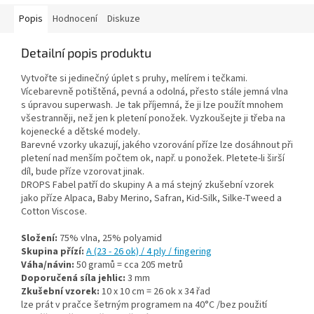
Popis
Hodnocení
Diskuze
Detailní popis produktu
Vytvořte si jedinečný úplet s pruhy, melírem i tečkami.
Vícebarevně potištěná, pevná a odolná, přesto stále jemná vlna
s úpravou superwash. Je tak příjemná, že ji lze použít mnohem
všestranněji, než jen k pletení ponožek. Vyzkoušejte ji třeba na
kojenecké a dětské modely.
Barevné vzorky ukazují, jakého vzorování příze lze dosáhnout při
pletení nad menším počtem ok, např. u ponožek. Pletete-li širší
díl, bude příze vzorovat jinak.
DROPS Fabel patří do skupiny A a má stejný zkušební vzorek
jako příze Alpaca, Baby Merino, Safran, Kid-Silk, Silke-Tweed a
Cotton Viscose.
Složení:
75% vlna, 25% polyamid
Skupina přízí:
A (23 - 26 ok) / 4 ply / fingering
Váha/návin:
50 gramů = cca 205 metrů
Doporučená síla jehlic:
3 mm
Zkušební vzorek:
10 x 10 cm = 26 ok x 34 řad
lze prát v pračce šetrným programem na 40°C /bez použití