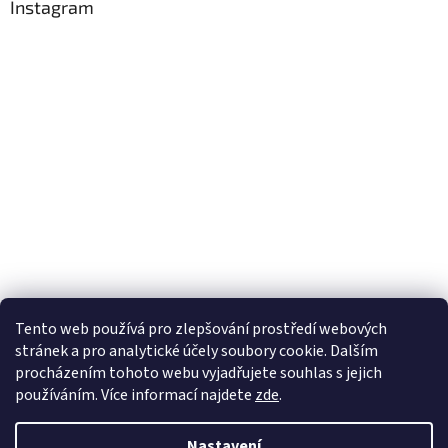
Instagram
Tento web používá
pro zlepšování prostředí webových
stránek a pro analytické účely
soubory cookie. Dalším
Sledovat na Instagramu
procházením tohoto webu vyjadřujete souhlas s jejich
používáním. Více informací
najdete
zde
.
Vytvořil Shoptet
Nastavení