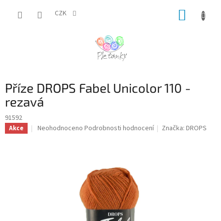
Přejít
NÁKUP
na
CZK
obsah
KOŠÍK
Příze DROPS Fabel Unicolor 110 -
rezavá
91592
Průměrné
Neohodnoceno
Podrobnosti hodnocení
Značka:
DROPS
Akce
hodnocení
produktu
je
0,0
z
5
hvězdiček.