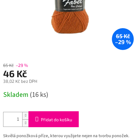
65 Kč
–29 %
65 Kč
–29 %
46 Kč
38,02 Kč bez DPH
Měrná
Skladem
(16 ks)
cena:
Přidat do košíku
Skvělá ponožková příze, kterou využijete nejen na tvorbu ponožek.