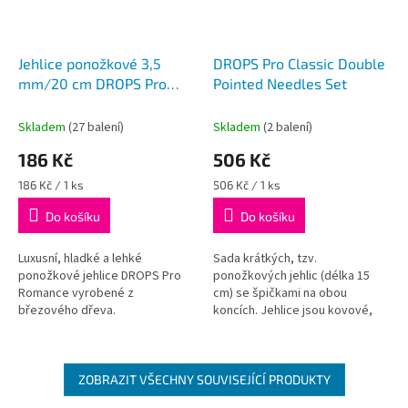
Jehlice ponožkové 3,5
DROPS Pro Classic Double
mm/20 cm DROPS Pro
Pointed Needles Set
Romance (Birch)
Skladem
(27 balení)
Skladem
(2 balení)
186 Kč
506 Kč
Měrná
Měrná
186 Kč / 1 ks
506 Kč / 1 ks
cena:
cena:
Do košíku
Do košíku
Luxusní, hladké a lehké
Sada krátkých, tzv.
ponožkové jehlice DROPS Pro
ponožkových jehlic (délka 15
Romance vyrobené z
cm) se špičkami na obou
březového dřeva.
koncích. Jehlice jsou kovové,
Velikost 3,5mm, délka 20 cm,
potažené niklem. Sada obsahuje
balení obsahuje 5ks.
5 souprav po 5 jehlicích ve
velikostech...
ZOBRAZIT VŠECHNY SOUVISEJÍCÍ PRODUKTY