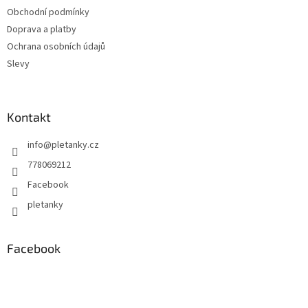
t
Obchodní podmínky
í
Doprava a platby
Ochrana osobních údajů
Slevy
Kontakt
info
@
pletanky.cz
778069212
Facebook
pletanky
Facebook