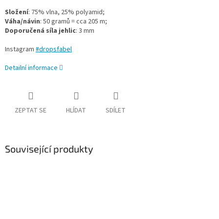
Složení
: 75% vlna, 25% polyamid;
Váha/návin
: 50 gramů = cca 205 m;
Doporučená síla jehlic
: 3 mm
Instagram
#dropsfabel
Detailní informace
ZEPTAT SE
HLÍDAT
SDÍLET
Související produkty