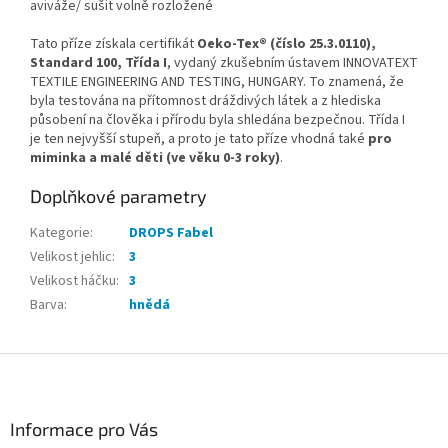
aviváže/ sušit volně rozložené
Tato příze získala certifikát
Oeko-Tex® (číslo 25.3.0110),
Standard 100, Třída I
, vydaný zkušebním ústavem INNOVATEXT
TEXTILE ENGINEERING AND TESTING, HUNGARY. To znamená, že
byla testována na přítomnost dráždivých látek a z hlediska
působení na člověka i přírodu byla shledána bezpečnou. Třída I
je ten nejvyšší stupeň, a proto je tato příze vhodná také
pro
miminka a malé děti (ve věku 0-3 roky)
.
Doplňkové parametry
Kategorie
:
DROPS Fabel
Velikost jehlic
:
3
Velikost háčku
:
3
Barva
:
hnědá
Z
á
p
a
Informace pro Vás