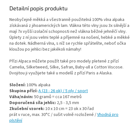
Detailní popis produktu
Neobyčejně měkká a všestranně použitelná 100% vlna alpaka
získávaná z jihoamerických lam. Vlákna této vlny jsou 3x silnější a
mají 7x vyšší izolační schopnosti než vlákna běžné jehněčí vlny.
Úplety z ní jsou velmi teplé a příjemné na nošení, hebké a měkké
na dotek. Nádherná vlna, s níž se rychle spřátelíte, neboť očka
kloužou po jehlici bez jakékoli námahy!
Přízi Alpaca můžete použít také pro modely pletené z přízí
Camelia, Silketweed, Silke, Safran, Baby-ull a Cotton Viscose.
Dvojitou ji využijete také u modelů z přízí Paris a Alaska.
Složení:
100% alpaka
Skupina přízí:
A (23 - 26 ok) / 5 ply / sport
Váha/návin:
50 gramů = cca 167 metrů
Doporučená síla jehlic:
2,5 - 3,5 mm
Zkušební vzorek:
10 x 10 cm = 23 ok x 30 řad
prát v ruce, max. 30°C / sušit volně rozložené /
Vhodná pro
plstění