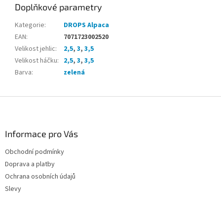
Doplňkové parametry
Kategorie
:
DROPS Alpaca
EAN
:
7071723002520
Velikost jehlic
:
2,5
,
3
,
3,5
Velikost háčku
:
2,5
,
3
,
3,5
Barva
:
zelená
Z
á
p
a
Informace pro Vás
t
Obchodní podmínky
í
Doprava a platby
Ochrana osobních údajů
Slevy