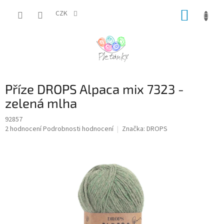
Přejít
NÁKUP
na
CZK
obsah
KOŠÍK
Příze DROPS Alpaca mix 7323 -
zelená mlha
92857
Průměrné
2 hodnocení
Podrobnosti hodnocení
Značka:
DROPS
hodnocení
produktu
je
5,0
z
5
hvězdiček.