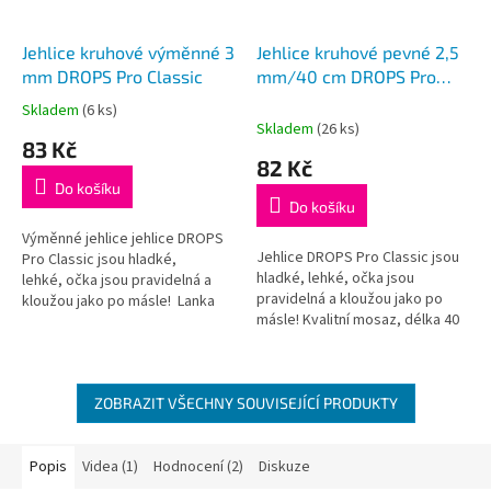
Jehlice kruhové výměnné 3
Jehlice kruhové pevné 2,5
mm DROPS Pro Classic
mm/40 cm DROPS Pro
Classic
Skladem
(6 ks)
Průměrné
Skladem
(26 ks)
hodnocení
83 Kč
produktu
82 Kč
je
Do košíku
5,0
Do košíku
z
5
Výměnné jehlice jehlice DROPS
Jehlice DROPS Pro Classic jsou
hvězdiček.
Pro Classic jsou hladké,
hladké, lehké, očka jsou
lehké, očka jsou pravidelná a
pravidelná a kloužou jako po
kloužou jako po másle! Lanka
másle! Kvalitní mosaz, délka 40
nejsou součástí balení, je třeba
cm
je dokoupit dle požadované...
ZOBRAZIT VŠECHNY SOUVISEJÍCÍ PRODUKTY
Popis
Videa (1)
Hodnocení (2)
Diskuze