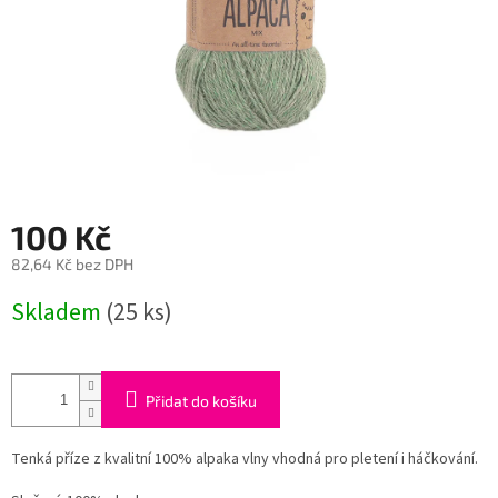
100 Kč
82,64 Kč bez DPH
Měrná
Skladem
(25 ks)
cena:
Přidat do košíku
Tenká příze z kvalitní 100% alpaka vlny vhodná pro pletení i háčkování.