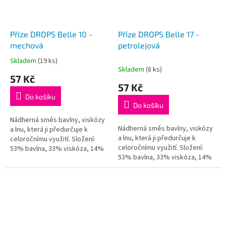
Příze DROPS Belle 10 -
Příze DROPS Belle 17 -
mechová
petrolejová
Skladem
(19 ks)
Průměrné
Skladem
(8 ks)
hodnocení
57 Kč
produktu
57 Kč
je
Do košíku
5,0
Do košíku
z
5
Nádherná směs bavlny, viskózy
Nádherná směs bavlny, viskózy
hvězdiček.
a lnu, která ji předurčuje k
a lnu, která ji předurčuje k
celoročnímu využití. Složení:
celoročnímu využití. Složení:
53% bavlna, 33% viskóza, 14%
53% bavlna, 33% viskóza, 14%
len Váha/návin: 50 g = cca 120
len Váha/návin: 50 g = cca 120
metrů Doporučená síla...
metrů Doporučená síla...