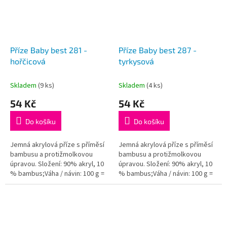
Příze Baby best 281 -
Příze Baby best 287 -
hořčicová
tyrkysová
Skladem
(9 ks)
Skladem
(4 ks)
54 Kč
54 Kč
Do košíku
Do košíku
Jemná akrylová příze s příměsí
Jemná akrylová příze s příměsí
bambusu a protižmolkovou
bambusu a protižmolkovou
úpravou. Složení: 90% akryl, 10
úpravou. Složení: 90% akryl, 10
% bambus;Váha / návin: 100 g =
% bambus;Váha / návin: 100 g =
240 m;Doporučená velikost
240 m;Doporučená velikost
jehlic / háčku: 4 - 5...
jehlic / háčku: 4 - 5...