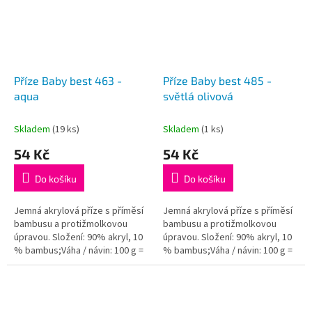
Příze Baby best 463 -
Příze Baby best 485 -
aqua
světlá olivová
Skladem
(19 ks)
Skladem
(1 ks)
54 Kč
54 Kč
Do košíku
Do košíku
Jemná akrylová příze s příměsí
Jemná akrylová příze s příměsí
bambusu a protižmolkovou
bambusu a protižmolkovou
úpravou. Složení: 90% akryl, 10
úpravou. Složení: 90% akryl, 10
% bambus;Váha / návin: 100 g =
% bambus;Váha / návin: 100 g =
240 m;Doporučená velikost
240 m;Doporučená velikost
jehlic / háčku: 4 - 5...
jehlic / háčku: 4 - 5...