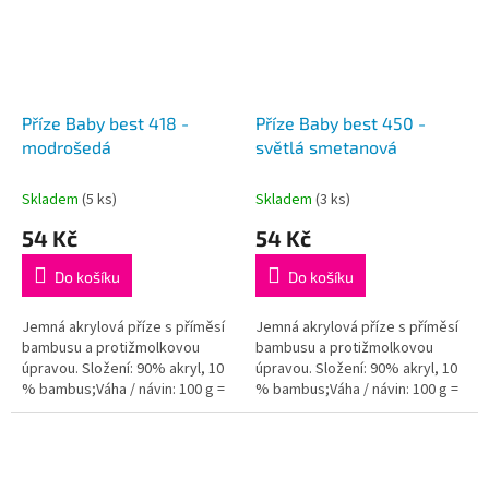
Příze Baby best 418 -
Příze Baby best 450 -
modrošedá
světlá smetanová
Skladem
(5 ks)
Skladem
(3 ks)
54 Kč
54 Kč
Do košíku
Do košíku
Jemná akrylová příze s příměsí
Jemná akrylová příze s příměsí
bambusu a protižmolkovou
bambusu a protižmolkovou
úpravou. Složení: 90% akryl, 10
úpravou. Složení: 90% akryl, 10
% bambus;Váha / návin: 100 g =
% bambus;Váha / návin: 100 g =
240 m;Doporučená velikost
240 m;Doporučená velikost
jehlic / háčku: 4 - 5...
jehlic / háčku: 4 - 5...