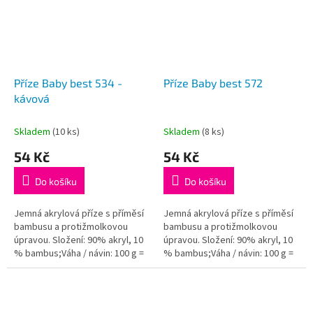
Příze Baby best 534 -
Příze Baby best 572
kávová
Skladem
(10 ks)
Skladem
(8 ks)
54 Kč
54 Kč
Do košíku
Do košíku
Jemná akrylová příze s příměsí
Jemná akrylová příze s příměsí
bambusu a protižmolkovou
bambusu a protižmolkovou
úpravou. Složení: 90% akryl, 10
úpravou. Složení: 90% akryl, 10
% bambus;Váha / návin: 100 g =
% bambus;Váha / návin: 100 g =
240 m;Doporučená velikost
240 m;Doporučená velikost
jehlic / háčku: 4 - 5...
jehlic / háčku: 4 - 5...