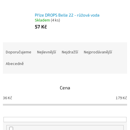
Příze DROPS Belle 22 - růžová voda
Skladem
(4 ks)
57 Kč
Ř
a
Doporučujeme
Nejlevnější
Nejdražší
Nejprodávanější
z
e
Abecedně
n
í
p
Cena
r
o
36
Kč
179
Kč
d
u
k
t
ů