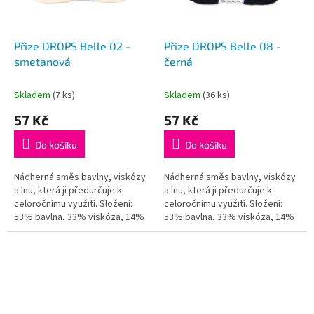
r
o
d
Příze DROPS Belle 02 -
Příze DROPS Belle 08 -
u
smetanová
černá
k
t
Skladem
(7 ks)
Skladem
(36 ks)
ů
57 Kč
57 Kč
Do košíku
Do košíku
Nádherná směs bavlny, viskózy
Nádherná směs bavlny, viskózy
a lnu, která ji předurčuje k
a lnu, která ji předurčuje k
celoročnímu využití. Složení:
celoročnímu využití. Složení:
53% bavlna, 33% viskóza, 14%
53% bavlna, 33% viskóza, 14%
len Váha/návin: 50 g = cca 120
len Váha/návin: 50 g = cca 120
metrů Doporučená síla...
metrů Doporučená síla...