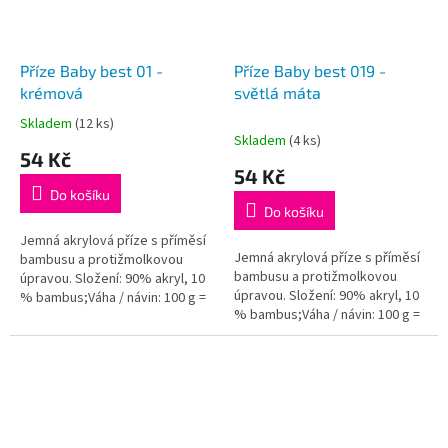
Příze Baby best 01 -
Příze Baby best 019 -
krémová
světlá máta
Skladem
(12 ks)
Průměrné
Skladem
(4 ks)
hodnocení
54 Kč
produktu
54 Kč
je
Do košíku
5,0
Do košíku
z
5
Jemná akrylová příze s příměsí
Jemná akrylová příze s příměsí
hvězdiček.
bambusu a protižmolkovou
bambusu a protižmolkovou
úpravou. Složení: 90% akryl, 10
úpravou. Složení: 90% akryl, 10
% bambus;Váha / návin: 100 g =
% bambus;Váha / návin: 100 g =
240 m;Doporučená velikost
240 m;Doporučená velikost
jehlic / háčku: 4 - 5...
jehlic / háčku: 4 - 5...