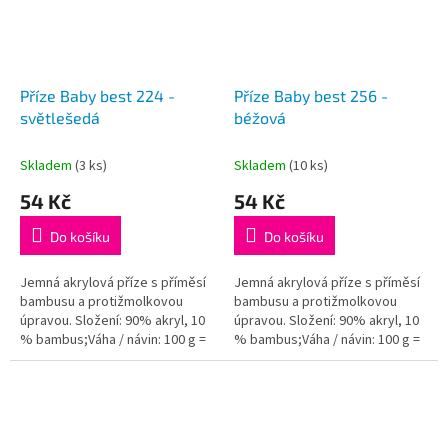
Příze Baby best 224 -
Příze Baby best 256 -
světlešedá
béžová
Skladem
(3 ks)
Skladem
(10 ks)
54 Kč
54 Kč
Do košíku
Do košíku
Jemná akrylová příze s příměsí
Jemná akrylová příze s příměsí
bambusu a protižmolkovou
bambusu a protižmolkovou
úpravou. Složení: 90% akryl, 10
úpravou. Složení: 90% akryl, 10
% bambus;Váha / návin: 100 g =
% bambus;Váha / návin: 100 g =
240 m;Doporučená velikost
240 m;Doporučená velikost
jehlic / háčku: 4 - 5...
jehlic / háčku: 4 - 5...