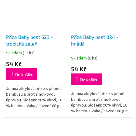
Příze Baby best 623 -
Příze Baby best 824 -
tropická zeleň
hnědá
Skladem
(12 ks)
Průměrné
Skladem
(6 ks)
hodnocení
54 Kč
produktu
54 Kč
je
Do košíku
5,0
Do košíku
z
5
Jemná akrylová příze s příměsí
Jemná akrylová příze s příměsí
hvězdiček.
bambusu a protižmolkovou
bambusu a protižmolkovou
úpravou. Složení: 90% akryl, 10
úpravou. Složení: 90% akryl, 10
% bambus;Váha / návin: 100 g =
% bambus;Váha / návin: 100 g =
240 m;Doporučená velikost
240 m;Doporučená velikost
jehlic / háčku: 4 - 5...
jehlic / háčku: 4 - 5...