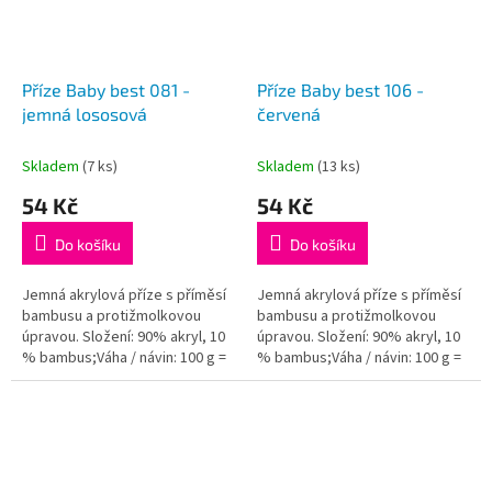
Příze Baby best 081 -
Příze Baby best 106 -
jemná lososová
červená
Skladem
(7 ks)
Skladem
(13 ks)
54 Kč
54 Kč
Do košíku
Do košíku
Jemná akrylová příze s příměsí
Jemná akrylová příze s příměsí
bambusu a protižmolkovou
bambusu a protižmolkovou
úpravou. Složení: 90% akryl, 10
úpravou. Složení: 90% akryl, 10
% bambus;Váha / návin: 100 g =
% bambus;Váha / návin: 100 g =
240 m;Doporučená velikost
240 m;Doporučená velikost
jehlic / háčku: 4 - 5...
jehlic / háčku: 4 - 5...