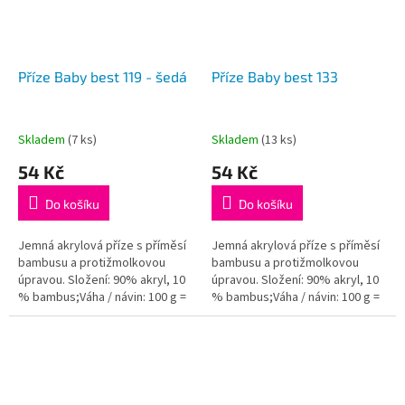
Příze Baby best 119 - šedá
Příze Baby best 133
Skladem
(7 ks)
Skladem
(13 ks)
54 Kč
54 Kč
Do košíku
Do košíku
Jemná akrylová příze s příměsí
Jemná akrylová příze s příměsí
bambusu a protižmolkovou
bambusu a protižmolkovou
úpravou. Složení: 90% akryl, 10
úpravou. Složení: 90% akryl, 10
% bambus;Váha / návin: 100 g =
% bambus;Váha / návin: 100 g =
240 m;Doporučená velikost
240 m;Doporučená velikost
jehlic / háčku: 4 - 5...
jehlic / háčku: 4 - 5...