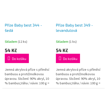
Příze Baby best 344 -
Příze Baby best 349 -
šedá
levandulová
Skladem
(12 ks)
Skladem
(1 ks)
54 Kč
54 Kč
Do košíku
Do košíku
Jemná akrylová příze s příměsí
Jemná akrylová příze s příměsí
bambusu a protižmolkovou
bambusu a protižmolkovou
úpravou. Složení: 90% akryl, 10
úpravou. Složení: 90% akryl, 10
% bambus;Váha / návin: 100 g =
% bambus;Váha / návin: 100 g =
240 m;Doporučená velikost
240 m;Doporučená velikost
jehlic / háčku: 4 - 5...
jehlic / háčku: 4 - 5...