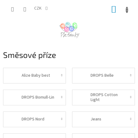
Přejít
NÁKUP
na
CZK
obsah
KOŠÍK
Směsové příze
Alize Baby best
DROPS Belle
DROPS Cotton
DROPS Bomull-Lin
Light
DROPS Nord
Jeans