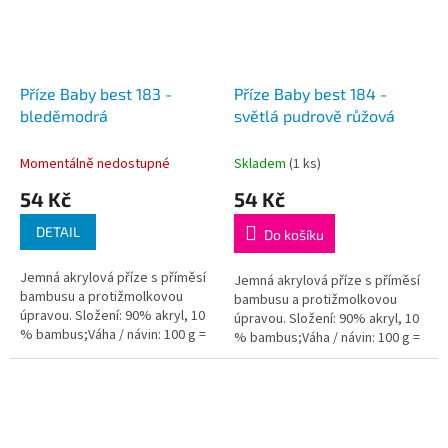
Příze Baby best 183 -
Příze Baby best 184 -
bleděmodrá
světlá pudrově růžová
Momentálně nedostupné
Skladem
(1 ks)
54 Kč
54 Kč
DETAIL
Do košíku
Jemná akrylová příze s příměsí
Jemná akrylová příze s příměsí
bambusu a protižmolkovou
bambusu a protižmolkovou
úpravou. Složení: 90% akryl, 10
úpravou. Složení: 90% akryl, 10
% bambus;Váha / návin: 100 g =
% bambus;Váha / návin: 100 g =
240 m;Doporučená velikost
240 m;Doporučená velikost
jehlic / háčku: 4 - 5...
jehlic / háčku: 4 - 5...