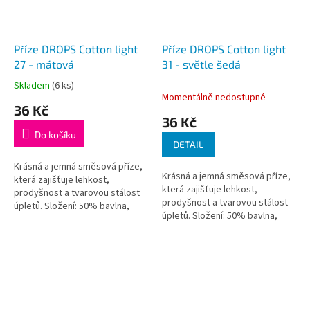
Příze DROPS Cotton light
Příze DROPS Cotton light
27 - mátová
31 - světle šedá
Skladem
(6 ks)
Průměrné
Momentálně nedostupné
hodnocení
36 Kč
produktu
36 Kč
je
Do košíku
5,0
DETAIL
z
5
Krásná a jemná směsová příze,
Krásná a jemná směsová příze,
hvězdiček.
která zajišťuje lehkost,
která zajišťuje lehkost,
prodyšnost a tvarovou stálost
prodyšnost a tvarovou stálost
úpletů. Složení: 50% bavlna,
úpletů. Složení: 50% bavlna,
50% polyesterSkupina přízí: B
50% polyesterSkupina přízí: B
(20 - 22 ok)Doporučená...
(20 - 22 ok)Doporučená...