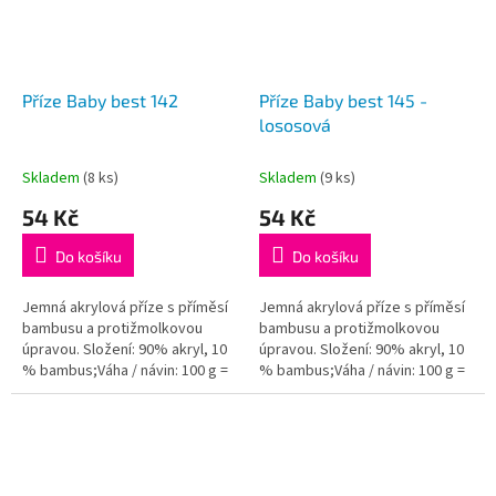
Příze Baby best 142
Příze Baby best 145 -
lososová
Skladem
(8 ks)
Skladem
(9 ks)
54 Kč
54 Kč
Do košíku
Do košíku
Jemná akrylová příze s příměsí
Jemná akrylová příze s příměsí
bambusu a protižmolkovou
bambusu a protižmolkovou
úpravou. Složení: 90% akryl, 10
úpravou. Složení: 90% akryl, 10
% bambus;Váha / návin: 100 g =
% bambus;Váha / návin: 100 g =
240 m;Doporučená velikost
240 m;Doporučená velikost
jehlic / háčku: 4 - 5...
jehlic / háčku: 4 - 5...