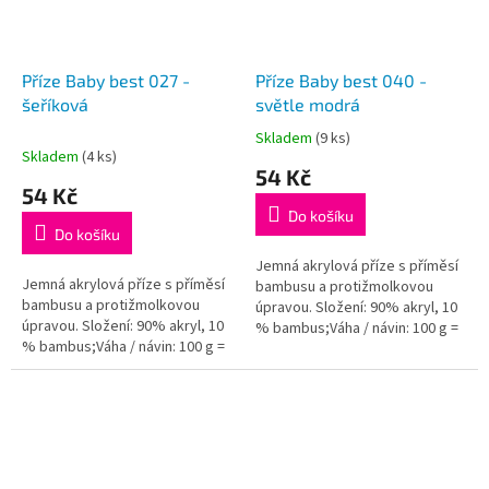
Příze Baby best 027 -
Příze Baby best 040 -
šeříková
světle modrá
Skladem
(9 ks)
Průměrné
Skladem
(4 ks)
hodnocení
54 Kč
produktu
54 Kč
je
Do košíku
5,0
Do košíku
z
5
Jemná akrylová příze s příměsí
Jemná akrylová příze s příměsí
hvězdiček.
bambusu a protižmolkovou
bambusu a protižmolkovou
úpravou. Složení: 90% akryl, 10
úpravou. Složení: 90% akryl, 10
% bambus;Váha / návin: 100 g =
% bambus;Váha / návin: 100 g =
240 m;Doporučená velikost
240 m;Doporučená velikost
jehlic / háčku: 4 - 5...
jehlic / háčku: 4 - 5...