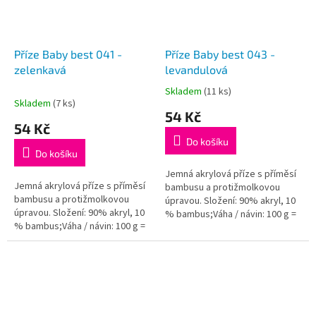
Příze Baby best 041 -
Příze Baby best 043 -
zelenkavá
levandulová
Skladem
(11 ks)
Průměrné
Skladem
(7 ks)
hodnocení
54 Kč
produktu
54 Kč
je
Do košíku
5,0
Do košíku
z
5
Jemná akrylová příze s příměsí
Jemná akrylová příze s příměsí
hvězdiček.
bambusu a protižmolkovou
bambusu a protižmolkovou
úpravou. Složení: 90% akryl, 10
úpravou. Složení: 90% akryl, 10
% bambus;Váha / návin: 100 g =
% bambus;Váha / návin: 100 g =
240 m;Doporučená velikost
240 m;Doporučená velikost
jehlic / háčku: 4 - 5...
jehlic / háčku: 4 - 5...