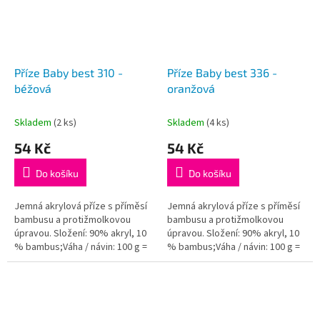
Příze Baby best 310 -
Příze Baby best 336 -
béžová
oranžová
Skladem
(2 ks)
Skladem
(4 ks)
54 Kč
54 Kč
Do košíku
Do košíku
Jemná akrylová příze s příměsí
Jemná akrylová příze s příměsí
bambusu a protižmolkovou
bambusu a protižmolkovou
úpravou. Složení: 90% akryl, 10
úpravou. Složení: 90% akryl, 10
% bambus;Váha / návin: 100 g =
% bambus;Váha / návin: 100 g =
240 m;Doporučená velikost
240 m;Doporučená velikost
jehlic / háčku: 4 - 5...
jehlic / háčku: 4 - 5...