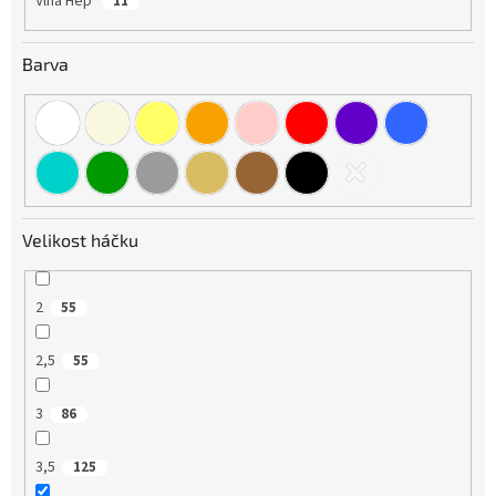
Vlna Hep
11
Barva
Velikost háčku
2
55
2,5
55
3
86
3,5
125