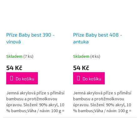
Příze Baby best 390 -
Příze Baby best 408 -
vínová
antuka
Skladem
(7 ks)
Skladem
(4 ks)
54 Kč
54 Kč
Do košíku
Do košíku
Jemná akrylová příze s příměsí
Jemná akrylová příze s příměsí
bambusu a protižmolkovou
bambusu a protižmolkovou
úpravou. Složení: 90% akryl, 10
úpravou. Složení: 90% akryl, 10
% bambus;Váha / návin: 100 g =
% bambus;Váha / návin: 100 g =
240 m;Doporučená velikost
240 m;Doporučená velikost
jehlic / háčku: 4 - 5...
jehlic / háčku: 4 - 5...