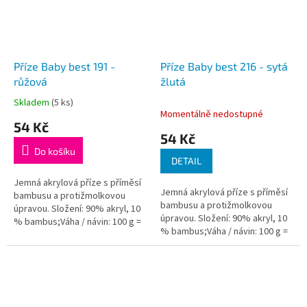
Příze Baby best 191 -
Příze Baby best 216 - sytá
růžová
žlutá
Skladem
(5 ks)
Průměrné
Momentálně nedostupné
hodnocení
54 Kč
produktu
54 Kč
je
Do košíku
5,0
DETAIL
z
5
Jemná akrylová příze s příměsí
Jemná akrylová příze s příměsí
hvězdiček.
bambusu a protižmolkovou
bambusu a protižmolkovou
úpravou. Složení: 90% akryl, 10
úpravou. Složení: 90% akryl, 10
% bambus;Váha / návin: 100 g =
% bambus;Váha / návin: 100 g =
240 m;Doporučená velikost
240 m;Doporučená velikost
jehlic / háčku: 4 - 5...
jehlic / háčku: 4 - 5...