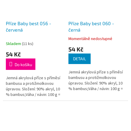
Příze Baby best 056 -
Příze Baby best 060 -
červená
černá
Momentálně nedostupné
Průměrné
Skladem
(11 ks)
hodnocení
54 Kč
produktu
54 Kč
je
DETAIL
5,0
Do košíku
z
Jemná akrylová příze s příměsí
5
bambusu a protižmolkovou
Jemná akrylová příze s příměsí
hvězdiček.
úpravou. Složení: 90% akryl, 10
bambusu a protižmolkovou
% bambus;Váha / návin: 100 g =
úpravou. Složení: 90% akryl, 10
240 m;Doporučená velikost
% bambus;Váha / návin: 100 g =
jehlic / háčku: 4 - 5...
240 m;Doporučená velikost
jehlic / háčku: 4 - 5...