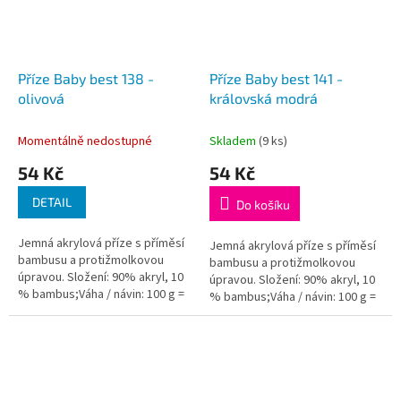
Příze Baby best 138 -
Příze Baby best 141 -
olivová
královská modrá
Momentálně nedostupné
Skladem
(9 ks)
54 Kč
54 Kč
DETAIL
Do košíku
Jemná akrylová příze s příměsí
Jemná akrylová příze s příměsí
bambusu a protižmolkovou
bambusu a protižmolkovou
úpravou. Složení: 90% akryl, 10
úpravou. Složení: 90% akryl, 10
% bambus;Váha / návin: 100 g =
% bambus;Váha / návin: 100 g =
240 m;Doporučená velikost
240 m;Doporučená velikost
jehlic / háčku: 4 - 5...
jehlic / háčku: 4 - 5...