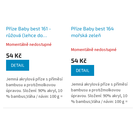
Příze Baby best 161 -
Příze Baby best 164
růžová (lehce do
mořská zeleň
starorůžova)
Momentálně nedostupné
Průměrné
Momentálně nedostupné
hodnocení
54 Kč
produktu
54 Kč
je
DETAIL
5,0
DETAIL
z
Jemná akrylová příze s příměsí
5
Jemná akrylová příze s příměsí
bambusu a protižmolkovou
hvězdiček.
bambusu a protižmolkovou
úpravou. Složení: 90% akryl, 10
úpravou. Složení: 90% akryl, 10
% bambus;Váha / návin: 100 g =
% bambus;Váha / návin: 100 g =
240 m;Doporučená velikost
240 m;Doporučená velikost
jehlic / háčku: 4 - 5...
jehlic / háčku: 4 - 5...