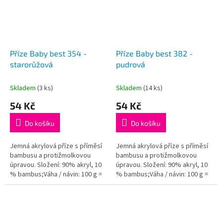
Příze Baby best 354 -
Příze Baby best 382 -
starorůžová
pudrová
Skladem
(3 ks)
Skladem
(14 ks)
54 Kč
54 Kč
Do košíku
Do košíku
Jemná akrylová příze s příměsí
Jemná akrylová příze s příměsí
bambusu a protižmolkovou
bambusu a protižmolkovou
úpravou. Složení: 90% akryl, 10
úpravou. Složení: 90% akryl, 10
% bambus;Váha / návin: 100 g =
% bambus;Váha / návin: 100 g =
240 m;Doporučená velikost
240 m;Doporučená velikost
jehlic / háčku: 4 - 5...
jehlic / háčku: 4 - 5...