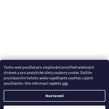
Tento web používá
pro zlepšování prostředí webových
stránek a pro analytické účely
soubory cookie. Dalším
Sledovat na Instagramu
procházením tohoto webu vyjadřujete souhlas s jejich
používáním. Více informací
najdete
zde
.
Vytvořil Shoptet
Nastavení
Copyright 2026
Pletanky
. Všechna práva vyhrazena.