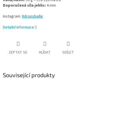
Váha/návin:
50 g = cca 120 metrů
Doporučená síla jehlic:
4 mm
Instagram:
#dropsbelle
Detailní informace
ZEPTAT SE
HLÍDAT
SDÍLET
Související produkty