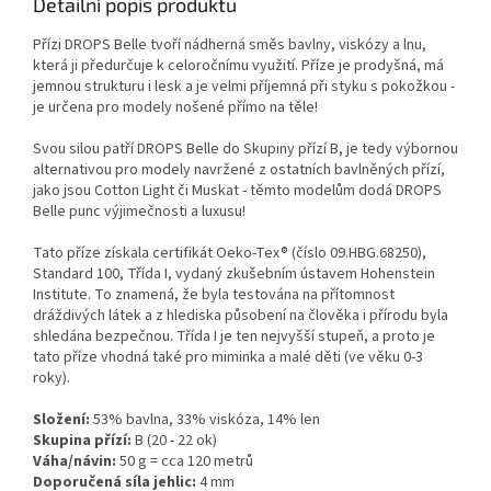
Detailní popis produktu
Přízi DROPS Belle tvoří nádherná směs bavlny, viskózy a lnu,
která ji předurčuje k celoročnímu využití. Příze je prodyšná, má
jemnou strukturu i lesk a je velmi příjemná při styku s pokožkou -
je určena pro modely nošené přímo na těle!
Svou silou patří DROPS Belle do Skupiny přízí B, je tedy výbornou
alternativou pro modely navržené z ostatních bavlněných přízí,
jako jsou Cotton Light či Muskat - těmto modelům dodá DROPS
Belle punc výjimečnosti a luxusu!
Tato příze získala certifikát Oeko-Tex® (číslo 09.HBG.68250),
Standard 100, Třída I, vydaný zkušebním ústavem Hohenstein
Institute. To znamená, že byla testována na přítomnost
dráždivých látek a z hlediska působení na člověka i přírodu byla
shledána bezpečnou. Třída I je ten nejvyšší stupeň, a proto je
tato příze vhodná také pro miminka a malé děti (ve věku 0-3
roky).
Složení:
53% bavlna, 33% viskóza, 14% len
Skupina přízí:
B (20 - 22 ok)
Váha/návin:
50 g = cca 120 metrů
Doporučená síla jehlic:
4 mm