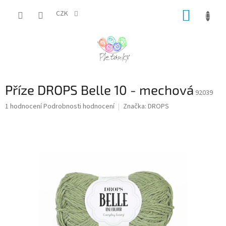
Přejít
NÁKUP
na
CZK
obsah
KOŠÍK
Příze DROPS Belle 10 - mechová
92039
Průměrné
1 hodnocení
Podrobnosti hodnocení
Značka:
DROPS
hodnocení
produktu
je
5,0
z
5
hvězdiček.