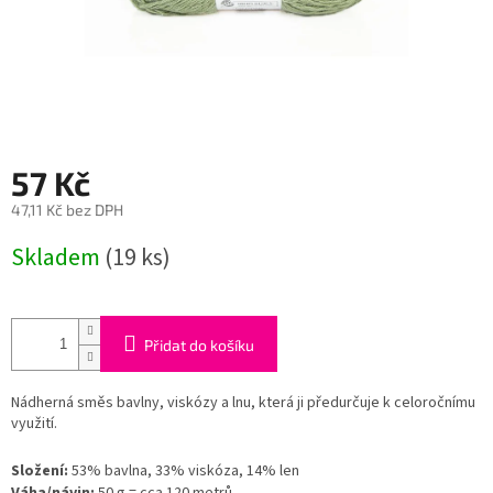
57 Kč
47,11 Kč bez DPH
Měrná
Skladem
(19 ks)
cena:
Přidat do košíku
Nádherná směs bavlny, viskózy a lnu, která ji předurčuje k celoročnímu
využití.
Složení:
53% bavlna, 33% viskóza, 14% len