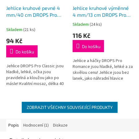
Jehlice kruhové pevné 4
Jehlice kruhové výměnné
mm/40 cm DROPS Pro
4 mm/13 cm DROPS Pro
Classic
Romance (Birch)
Skladem
(24 ks)
Průměrné
Skladem
(21 ks)
hodnocení
116 Kč
produktu
94 Kč
je
Do košíku
5,0
Do košíku
z
5
Jehlice a háčky DROPS Pro
Jehlice DROPS Pro Classic jsou
hvězdiček.
Romance jsou hladké, lehké a za
hladké, lehké, očka jsou
skvělou cenu! Jehlice jsou bez
pravidelná a kloužou jako po
lanek, jako náhradní hlavice
másle! Kvalitní mosaz, délka 40
k sadě kruhových jehlic
cm
DROPS nebo jako doplněk k...
ZOBRAZIT VŠECHNY SOUVISEJÍCÍ PRODUKTY
Popis
Hodnocení (1)
Diskuze