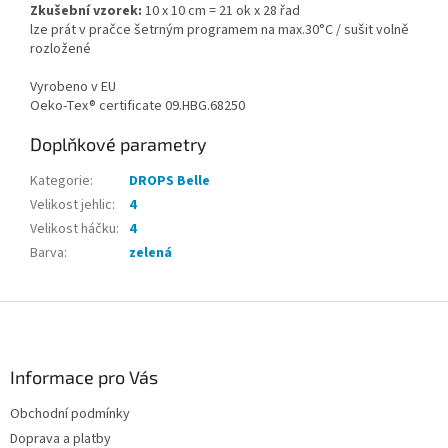
Zkušební vzorek:
10 x 10 cm = 21 ok x 28 řad
lze prát v pračce šetrným programem na max.30°C / sušit volně
rozložené
Vyrobeno v EU
Oeko-Tex® certificate 09.HBG.68250
Doplňkové parametry
Kategorie
:
DROPS Belle
Velikost jehlic
:
4
Velikost háčku
:
4
Barva
:
zelená
Z
á
p
a
Informace pro Vás
t
Obchodní podmínky
í
Doprava a platby