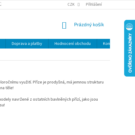
ÚDAJŮ
SLEVY
CZK
Přihlášení
NÁKUPNÍ
Prázdný košík
KOŠÍK
Doprava a platby
Hodnocení obchodu
Kontakty
Z
celoročnímu využití. Příze je prodyšná, má jemnou strukturu
na těle!
modely navržené z ostatních bavlněných přízí, jako jsou
su!