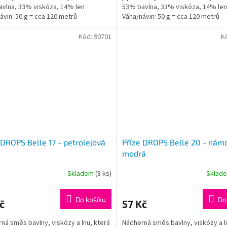
vlna, 33% viskóza, 14% len
53% bavlna, 33% viskóza, 14% len
ávin: 50 g = cca 120 metrů
Váha/návin: 50 g = cca 120 metrů
čená síla...
Doporučená síla...
Kód:
90701
K
 DROPS Belle 17 - petrolejová
Příze DROPS Belle 20 - nám
modrá
Skladem
(8 ks)
Sklad
Do košíku
Do
č
57 Kč
ná směs bavlny, viskózy a lnu, která
Nádherná směs bavlny, viskózy a l