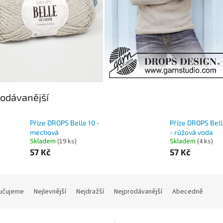
odávanější
Příze DROPS Belle 10 -
Příze DROPS Bell
mechová
- růžová voda
Skladem
(19 ks)
Skladem
(4 ks)
57 Kč
57 Kč
učujeme
Nejlevnější
Nejdražší
Nejprodávanější
Abecedně