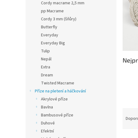
Cordy macrame 2,5 mm
pp Macrame
Cordy 3 mm (šňůry)
Butterfly
Everyday
Everyday Big
Tulip
Nepál
Nejpr
Extra
Dream
Twisted Macrame
Příze na pletení a háčkování
Akrylové příze
Bavlna
Ř
Bambusové příze
a
Dopor
Duhové
z
e
Efektní