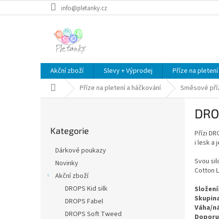
Přejít
info@pletanky.cz
na
obsah
Akční zboží
Slevy + Výprodej
Příze na pletení
Domů
Příze na pletení a háčkování
Směsové pří
P
DRO
o
Přeskočit
s
Kategorie
kategorie
Přízi DR
t
i lesk a
r
Dárkové poukazy
a
Svou sil
Novinky
n
Cotton L
Akční zboží
n
í
DROPS Kid silk
Složení
Skupina
p
DROPS Fabel
Váha/ná
a
DROPS Soft Tweed
Doporuč