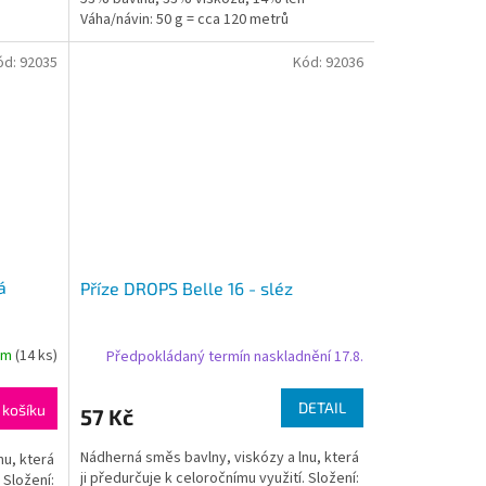
Váha/návin: 50 g = cca 120 metrů
Doporučená síla...
ód:
92035
Kód:
92036
á
Příze DROPS Belle 16 - sléz
em
(14 ks)
Předpokládaný termín naskladnění 17.8.
DETAIL
 košíku
57 Kč
Nádherná směs bavlny, viskózy a lnu, která
nu, která
ji předurčuje k celoročnímu využití. Složení:
 Složení: