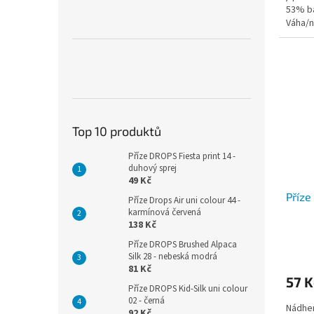
53% ba
Váha/n
Doporu
Top 10 produktů
Příze DROPS Fiesta print 14 -
duhový sprej
49 Kč
Příze
Příze Drops Air uni colour 44 -
karmínová červená
138 Kč
Příze DROPS Brushed Alpaca
Silk 28 - nebeská modrá
81 Kč
57 K
Příze DROPS Kid-Silk uni colour
02 - černá
Nádher
92 Kč