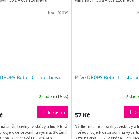
ávin: 50 g = cca 120 metrů
Váha/návin: 50 g = cca 120 metrů
čená síla...
Doporučená síla...
Kód:
92039
 DROPS Belle 10 - mechová
Příze DROPS Belle 11 - staro
Skladem
(19 ks)
Sklad
rné
cení
ktu
Do košíku
Do
č
57 Kč
ná směs bavlny, viskózy a lnu, která
Nádherná směs bavlny, viskózy a l
určuje k celoročnímu využití. Složení:
ji předurčuje k celoročnímu využití.
vlna, 33% viskóza, 14% len
53% bavlna, 33% viskóza, 14% len
ček.