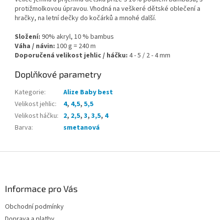
protižmolkovou úpravou. Vhodná na veškeré dětské oblečení a
hračky, na letní dečky do kočárků a mnohé další.
Složení:
90% akryl, 10 % bambus
Váha / návin:
100 g = 240 m
Doporučená velikost jehlic / háčku:
4 - 5 /
2 - 4 mm
Doplňkové parametry
Kategorie
:
Alize Baby best
Velikost jehlic
:
4
,
4,5
,
5,5
Velikost háčku
:
2
,
2,5
,
3
,
3,5
,
4
Barva
:
smetanová
Z
á
p
a
Informace pro Vás
t
Obchodní podmínky
í
Doprava a platby