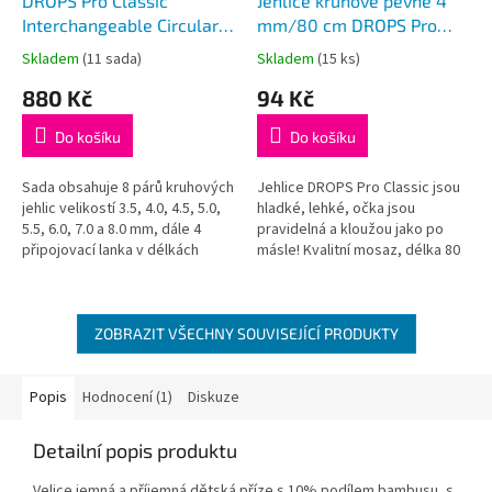
DROPS Pro Classic
Jehlice kruhové pevné 4
Interchangeable Circular
mm/80 cm DROPS Pro
Needles Set 3,5-8
Classic
Skladem
(11 sada)
Skladem
(15 ks)
Průměrné
Průměrné
hodnocení
hodnocení
880 Kč
94 Kč
produktu
produktu
je
je
Do košíku
Do košíku
5,0
5,0
z
z
5
5
Sada obsahuje 8 párů kruhových
Jehlice DROPS Pro Classic jsou
hvězdiček.
hvězdiček.
jehlic velikostí 3.5, 4.0, 4.5, 5.0,
hladké, lehké, očka jsou
5.5, 6.0, 7.0 a 8.0 mm, dále 4
pravidelná a kloužou jako po
připojovací lanka v délkách
másle! Kvalitní mosaz, délka 80
(1x) 35 cm pro obvod 60 cm, (2x)
cm
56 cm...
ZOBRAZIT VŠECHNY SOUVISEJÍCÍ PRODUKTY
Popis
Hodnocení (1)
Diskuze
Detailní popis produktu
Velice jemná a příjemná dětská příze s 10% podílem bambusu, s