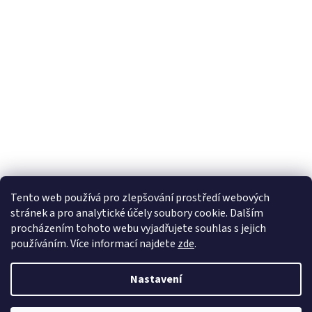
Tento web používá
pro zlepšování prostředí webových
stránek a pro analytické účely
soubory cookie. Dalším
Sledovat na Instagramu
procházením tohoto webu vyjadřujete souhlas s jejich
používáním. Více informací
najdete
zde
.
Vytvořil Shoptet
Nastavení
Copyright 2026
Pletanky
. Všechna práva vyhrazena.