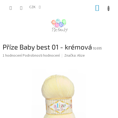
Přejít
NÁKUP
na
CZK
obsah
KOŠÍK
Příze Baby best 01 - krémová
91695
Průměrné
1 hodnocení
Podrobnosti hodnocení
Značka:
Alize
hodnocení
produktu
je
5,0
z
5
hvězdiček.