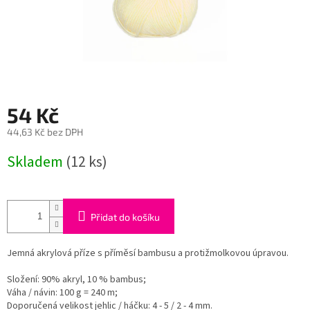
54 Kč
44,63 Kč bez DPH
Měrná
Skladem
(12 ks)
cena:
Přidat do košíku
Jemná akrylová příze s příměsí bambusu a protižmolkovou úpravou.
Složení: 90% akryl, 10 % bambus;
Váha / návin: 100 g = 240 m;
Doporučená velikost jehlic / háčku: 4 - 5 / 2 - 4 mm.