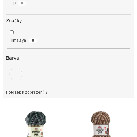
Tip
0
Značky
Himalaya
8
Barva
Položek k zobrazení:
8
V
ý
p
i
s