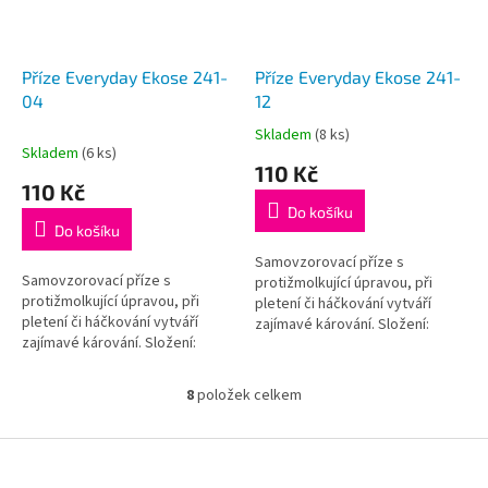
Příze Everyday Ekose 241-
Příze Everyday Ekose 241-
04
12
Skladem
(8 ks)
Průměrné
Skladem
(6 ks)
hodnocení
110 Kč
produktu
110 Kč
je
Do košíku
5,0
Do košíku
z
5
Samovzorovací příze s
Samovzorovací příze s
hvězdiček.
protižmolkující úpravou, při
protižmolkující úpravou, při
pletení či háčkování vytváří
pletení či háčkování vytváří
zajímavé kárování. Složení:
zajímavé kárování. Složení:
100% Akryl – antipilling (příze
100% Akryl – antipilling (příze
nežmolkuje);Váha / návin: 200 g...
nežmolkuje);Váha / návin: 200 g...
8
položek celkem
O
v
l
Z
á
á
d