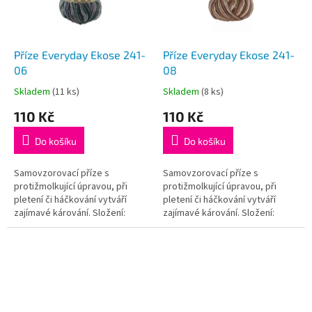
p
r
o
d
Příze Everyday Ekose 241-
Příze Everyday Ekose 241-
u
06
08
k
Skladem
(11 ks)
Skladem
(8 ks)
Průměrné
Průměrné
t
hodnocení
hodnocení
110 Kč
110 Kč
ů
produktu
produktu
je
je
Do košíku
Do košíku
5,0
5,0
z
z
5
5
Samovzorovací příze s
Samovzorovací příze s
hvězdiček.
hvězdiček.
protižmolkující úpravou, při
protižmolkující úpravou, při
pletení či háčkování vytváří
pletení či háčkování vytváří
zajímavé kárování. Složení:
zajímavé kárování. Složení:
100% Akryl – antipilling (příze
100% Akryl – antipilling (příze
nežmolkuje);Váha / návin: 200 g...
nežmolkuje);Váha / návin: 200 g...