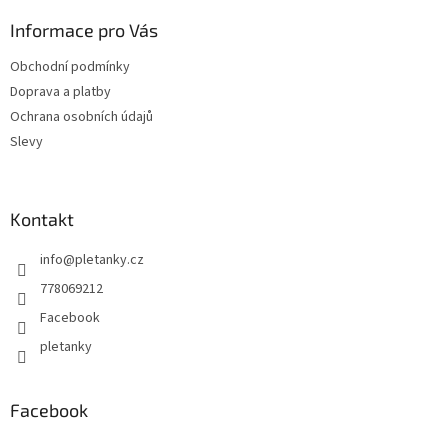
p
a
a
Informace pro Vás
c
t
í
Obchodní podmínky
í
p
Doprava a platby
r
v
Ochrana osobních údajů
k
Slevy
y
v
ý
p
Kontakt
i
s
info
@
pletanky.cz
u
778069212
Facebook
pletanky
Facebook