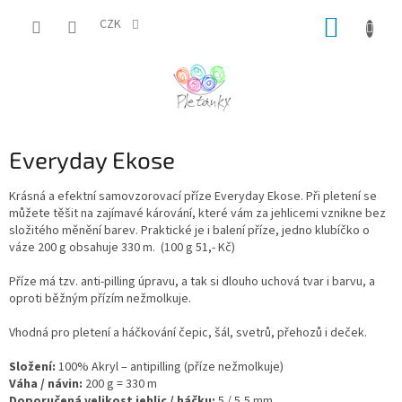
Přejít
NÁKUP
na
CZK
obsah
KOŠÍK
Everyday Ekose
Krásná a efektní samovzorovací příze Everyday Ekose. Při pletení se
můžete těšit na zajímavé kárování, které vám za jehlicemi vznikne bez
složitého měnění barev. Praktické je i balení příze, jedno klubíčko o
váze 200 g obsahuje 330 m. (100 g 51,- Kč)
Příze má tzv. anti-pilling úpravu, a tak si dlouho uchová tvar i barvu, a
oproti běžným přízím nežmolkuje.
Vhodná pro pletení a háčkování čepic, šál, svetrů, přehozů i deček.
Složení:
100% Akryl – antipilling (příze nežmolkuje)
Váha / návin:
200 g = 330 m
Doporučená velikost jehlic / háčku:
5 / 5,5 mm