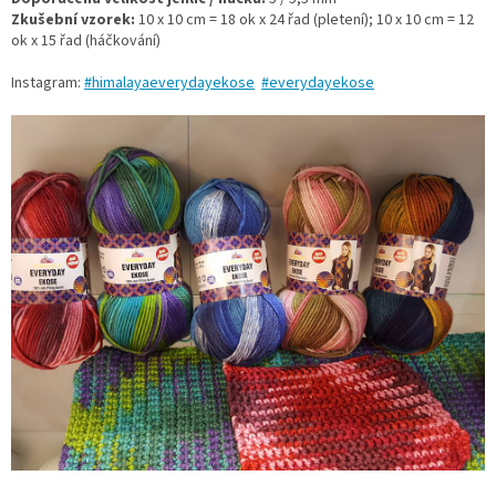
Zkušební vzorek:
10 x 10 cm = 18 ok x 24 řad (pletení); 10 x 10 cm = 12
ok x 15 řad (háčkování)
Instagram:
#himalayaeverydayekose
#everydayekose