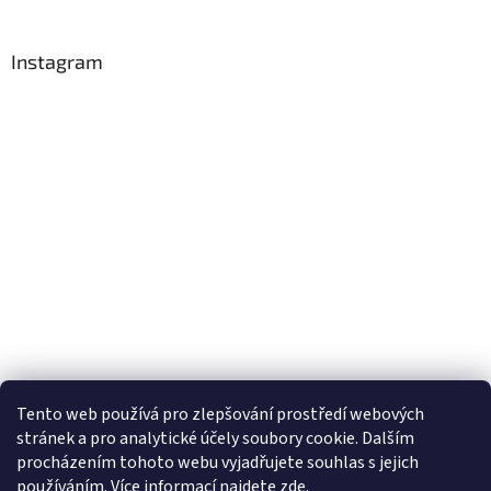
Instagram
Tento web používá
pro zlepšování prostředí webových
stránek a pro analytické účely
soubory cookie. Dalším
Sledovat na Instagramu
procházením tohoto webu vyjadřujete souhlas s jejich
používáním. Více informací
najdete
zde
.