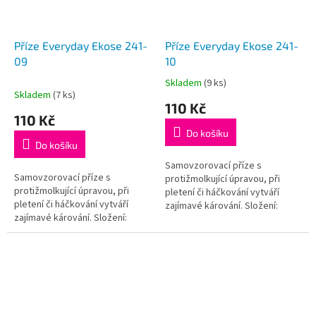
Příze Everyday Ekose 241-
Příze Everyday Ekose 241-
09
10
Skladem
(9 ks)
Průměrné
Skladem
(7 ks)
hodnocení
110 Kč
produktu
110 Kč
je
Do košíku
5,0
Do košíku
z
5
Samovzorovací příze s
Samovzorovací příze s
hvězdiček.
protižmolkující úpravou, při
protižmolkující úpravou, při
pletení či háčkování vytváří
pletení či háčkování vytváří
zajímavé kárování. Složení:
zajímavé kárování. Složení:
100% Akryl – antipilling (příze
100% Akryl – antipilling (příze
nežmolkuje);Váha / návin: 200 g...
nežmolkuje);Váha / návin: 200 g...