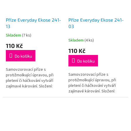
Příze Everyday Ekose 241-
Příze Everyday Ekose 241-
13
03
Skladem
(7 ks)
Průměrné
Skladem
(4 ks)
hodnocení
110 Kč
produktu
110 Kč
je
Do košíku
5,0
Do košíku
z
5
Samovzorovací příze s
Samovzorovací příze s
hvězdiček.
protižmolkující úpravou, při
protižmolkující úpravou, při
pletení či háčkování vytváří
pletení či háčkování vytváří
zajímavé kárování. Složení:
zajímavé kárování. Složení:
100% Akryl – antipilling (příze
100% Akryl – antipilling (příze
nežmolkuje);Váha / návin: 200 g...
nežmolkuje);Váha / návin: 200 g...