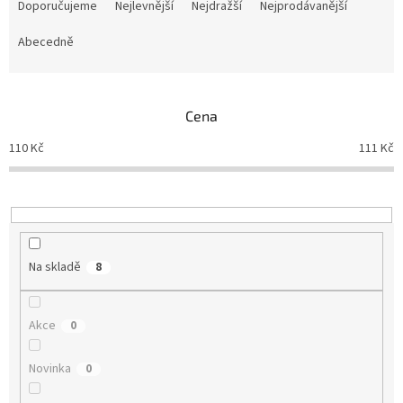
a
Doporučujeme
Nejlevnější
Nejdražší
Nejprodávanější
z
e
Abecedně
n
í
p
Cena
r
o
110
Kč
111
Kč
d
u
k
t
ů
Na skladě
8
Akce
0
Novinka
0