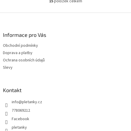
15
položek celkem
O
v
l
Z
á
á
d
p
a
a
Informace pro Vás
c
t
í
Obchodní podmínky
í
p
Doprava a platby
r
v
Ochrana osobních údajů
k
Slevy
y
v
ý
p
Kontakt
i
s
info
@
pletanky.cz
u
778069212
Facebook
pletanky