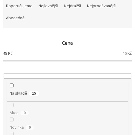
a
Doporučujeme
Nejlevnější
Nejdražší
Nejprodávanější
z
e
Abecedně
n
í
p
Cena
r
o
45
Kč
46
Kč
d
u
k
t
ů
Na skladě
15
Akce
0
Novinka
0