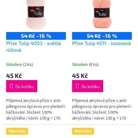
p
i
s
p
r
54 Kč
–16 %
54 Kč
–16 %
o
d
Příze Tulip 4003 - světlá
Příze Tulip 4011 - lososová
u
růžová
k
t
Skladem
(2 ks)
Skladem
(8 ks)
ů
45 Kč
45 Kč
Do košíku
Do košíku
Příjemná akrylová příze s anti-
Příjemná akrylová příze s anti-
pillingovou úpravou pro pletení i
pillingovou úpravou pro pletení i
háčkování. Složení: 100%
háčkování. Složení: 100%
akryl;Váha / návin: 100 g = 170
akryl;Váha / návin: 100 g = 170
m;Doporučená velikost jehlic /...
m;Doporučená velikost jehlic /...
Výprodej
Výprodej