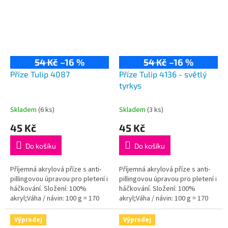
54 Kč
–16 %
54 Kč
–16 %
Příze Tulip 4087
Příze Tulip 4136 - světlý
tyrkys
Skladem
(6 ks)
Skladem
(3 ks)
45 Kč
45 Kč
Do košíku
Do košíku
Příjemná akrylová příze s anti-
Příjemná akrylová příze s anti-
pillingovou úpravou pro pletení i
pillingovou úpravou pro pletení i
háčkování. Složení: 100%
háčkování. Složení: 100%
akryl;Váha / návin: 100 g = 170
akryl;Váha / návin: 100 g = 170
m;Doporučená velikost jehlic /...
m;Doporučená velikost jehlic /...
Výprodej
Výprodej