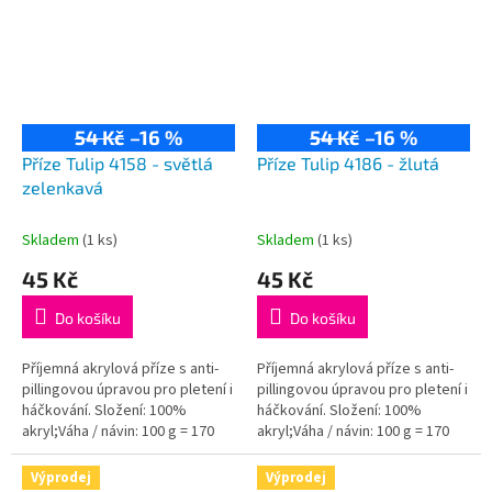
54 Kč
–16 %
54 Kč
–16 %
Příze Tulip 4158 - světlá
Příze Tulip 4186 - žlutá
zelenkavá
Skladem
(1 ks)
Skladem
(1 ks)
45 Kč
45 Kč
Do košíku
Do košíku
Příjemná akrylová příze s anti-
Příjemná akrylová příze s anti-
pillingovou úpravou pro pletení i
pillingovou úpravou pro pletení i
háčkování. Složení: 100%
háčkování. Složení: 100%
akryl;Váha / návin: 100 g = 170
akryl;Váha / návin: 100 g = 170
m;Doporučená velikost jehlic /...
m;Doporučená velikost jehlic /...
Výprodej
Výprodej