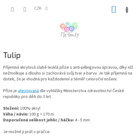
Přejít
NÁKUP
na
CZK
obsah
KOŠÍK
Tulip
Příjemná akrylová slabě lesklá příze s anti-pillingovou úpravou, díky níž
nežmolkuje a dlouho si zachovává svůj tvar a barvu. Je tak příjemná na
dotek, že je vhodná pro každodenní a téměř celoroční nošení.
Příze je
atestovaná
dle vyhlášky Ministerstva zdravotnictví České
republiky pro děti do 3 let.
Složení:
100% akryl
Váha / návin:
100 g = 170 m
Doporučená velikost jehlic / háčku:
4 - 5 mm
Je možné ji prát v pračce.