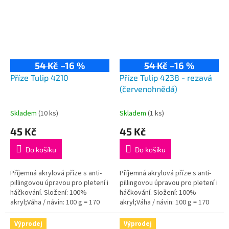
54 Kč
–16 %
54 Kč
–16 %
Příze Tulip 4210
Příze Tulip 4238 - rezavá
(červenohnědá)
Skladem
(10 ks)
Skladem
(1 ks)
45 Kč
45 Kč
Do košíku
Do košíku
Příjemná akrylová příze s anti-
Příjemná akrylová příze s anti-
pillingovou úpravou pro pletení i
pillingovou úpravou pro pletení i
háčkování. Složení: 100%
háčkování. Složení: 100%
akryl;Váha / návin: 100 g = 170
akryl;Váha / návin: 100 g = 170
m;Doporučená velikost jehlic /...
m;Doporučená velikost jehlic /...
Výprodej
Výprodej