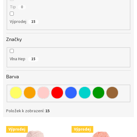
Tip
0
Výprodej
15
Značky
Vlna Hep
15
Barva
Položek k zobrazení:
15
V
Výprodej
Výprodej
ý