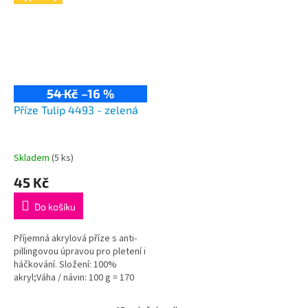
54 Kč
–16 %
Příze Tulip 4493 - zelená
Skladem
(5 ks)
45 Kč
Do košíku
Příjemná akrylová příze s anti-
pillingovou úpravou pro pletení i
háčkování. Složení: 100%
akryl;Váha / návin: 100 g = 170
m;Doporučená velikost jehlic /...