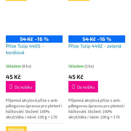
54 Kč
–16 %
54 Kč
–16 %
Příze Tulip 4405 -
Příze Tulip 4492 - zelená
korálová
Skladem
(8 ks)
Skladem
(2 ks)
45 Kč
45 Kč
Do košíku
Do košíku
Příjemná akrylová příze s anti-
Příjemná akrylová příze s anti-
pillingovou úpravou pro pletení i
pillingovou úpravou pro pletení i
háčkování. Složení: 100%
háčkování. Složení: 100%
akryl;Váha / návin: 100 g = 170
akryl;Váha / návin: 100 g = 170
m;Doporučená velikost jehlic /...
m;Doporučená velikost jehlic /...
Výprodej