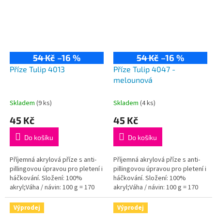
54 Kč
–16 %
54 Kč
–16 %
Příze Tulip 4013
Příze Tulip 4047 -
melounová
Skladem
(9 ks)
Skladem
(4 ks)
45 Kč
45 Kč
Do košíku
Do košíku
Příjemná akrylová příze s anti-
Příjemná akrylová příze s anti-
pillingovou úpravou pro pletení i
pillingovou úpravou pro pletení i
háčkování. Složení: 100%
háčkování. Složení: 100%
akryl;Váha / návin: 100 g = 170
akryl;Váha / návin: 100 g = 170
m;Doporučená velikost jehlic /...
m;Doporučená velikost jehlic /...
Výprodej
Výprodej