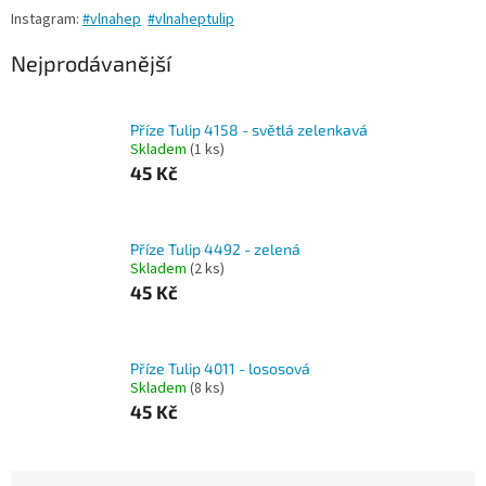
Instagram:
#vlnahep
#vlnaheptulip
Nejprodávanější
Příze Tulip 4158 - světlá zelenkavá
Skladem
(1 ks)
45 Kč
Příze Tulip 4492 - zelená
Skladem
(2 ks)
45 Kč
Příze Tulip 4011 - lososová
Skladem
(8 ks)
45 Kč
Ř