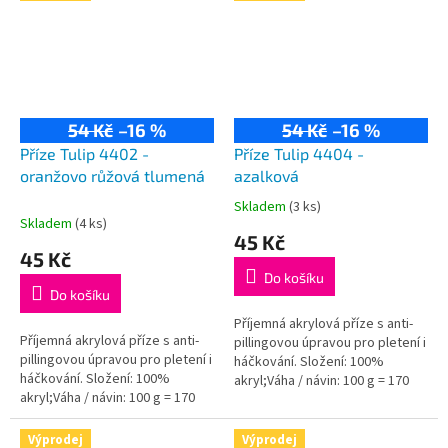
54 Kč
–16 %
54 Kč
–16 %
Příze Tulip 4402 -
Příze Tulip 4404 -
oranžovo růžová tlumená
azalková
Skladem
(3 ks)
Průměrné
Skladem
(4 ks)
hodnocení
45 Kč
produktu
45 Kč
je
Do košíku
5,0
Do košíku
z
5
Příjemná akrylová příze s anti-
Příjemná akrylová příze s anti-
hvězdiček.
pillingovou úpravou pro pletení i
pillingovou úpravou pro pletení i
háčkování. Složení: 100%
háčkování. Složení: 100%
akryl;Váha / návin: 100 g = 170
akryl;Váha / návin: 100 g = 170
m;Doporučená velikost jehlic /...
m;Doporučená velikost jehlic /...
Výprodej
Výprodej