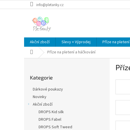
Přejít
info@pletanky.cz
na
obsah
Akční zboží
Slevy + Výprodej
Příze na pletení
Domů
Příze na pletení a háčkování
P
Příz
o
Přeskočit
s
Kategorie
kategorie
t
r
Dárkové poukazy
a
Novinky
n
Akční zboží
n
í
DROPS Kid silk
p
DROPS Fabel
a
DROPS Soft Tweed