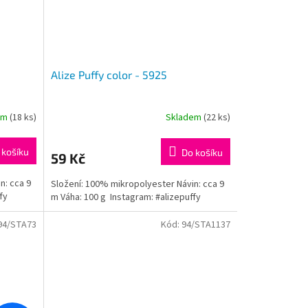
Alize Puffy color - 5925
em
(18 ks)
Skladem
(22 ks)
Průměrné
hodnocení
produktu
 košíku
Do košíku
59 Kč
je
5,0
n: cca 9
Složení: 100% mikropolyester Návin: cca 9
z
fy
m Váha: 100 g Instagram: #alizepuffy
5
hvězdiček.
94/STA73
Kód:
94/STA1137