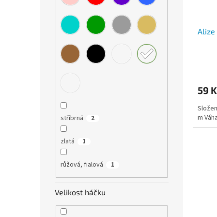
Alize
59 K
Složen
m Váha
stříbrná
2
zlatá
1
růžová, fialová
1
Velikost háčku