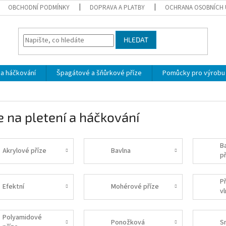
OBCHODNÍ PODMÍNKY
DOPRAVA A PLATBY
OCHRANA OSOBNÍCH 
HLEDAT
 a háčkování
Špagátové a šňůrkové příze
Pomůcky pro výrobu
e na pletení a háčkování
B
Akrylové příze
Bavlna
p
P
Efektní
Mohérové příze
v
Polyamidové
Ponožková
S