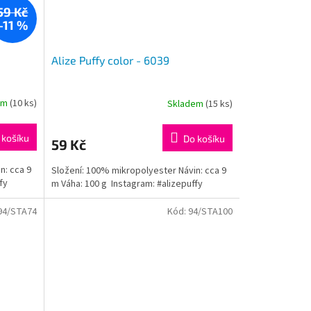
59 Kč
–11 %
Alize Puffy color - 6039
em
(10 ks)
Skladem
(15 ks)
 košíku
Do košíku
59 Kč
n: cca 9
Složení: 100% mikropolyester Návin: cca 9
fy
m Váha: 100 g Instagram: #alizepuffy
94/STA74
Kód:
94/STA100