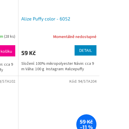
Alize Puffy color - 6052
em
(28 ks)
Momentálně nedostupné
Průměrné
hodnocení
produktu
DETAIL
 košíku
59 Kč
je
5,0
Složení: 100% mikropolyester Návin: cca 9
n: cca 9
z
m Váha: 100 g Instagram: #alizepuffy
fy
5
hvězdiček.
4/STA102
Kód:
94/STA204
59 Kč
–11 %