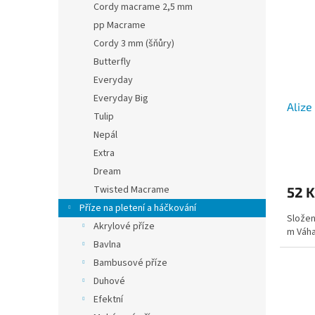
i
r
Cordy macrame 2,5 mm
s
o
pp Macrame
p
d
Cordy 3 mm (šňůry)
r
u
o
Butterfly
k
d
t
Everyday
u
ů
Everyday Big
Alize
k
Tulip
t
Nepál
ů
Extra
Dream
Twisted Macrame
52 K
Příze na pletení a háčkování
Složen
Akrylové příze
m Váha
Bavlna
Bambusové příze
Duhové
Efektní