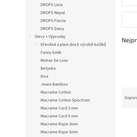
n
DROPS Lima
e
DROPS Nepal
l
DROPS Fiesta
DROPS Daisy
Slevy + Výprodej
Nejpr
Dřevěná a plexi dna k výrobě košíků
Funny batik
Mohair De Luxe
Betynka
Diva
Jeans Bamboo
Ř
Macrame Cotton
a
Dopor
Macrame Cotton Spectrum
z
Macrame Cord 3 mm
e
Macrame Cord 5 mm
V
n
ý
í
Macrame Rope 3mm
p
p
Macrame Rope 5mm