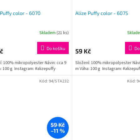
 Puffy color - 6070
Alize Puffy color - 6075
Skladem
(21 ks)
Sklad
rné
Průměrné
cení
hodnocení
ktu
produktu
Do košíku
Do
č
59 Kč
je
5,0
í: 100% mikropolyester Návin: cca 9
Složení: 100% mikropolyester Návi
z
: 100 g Instagram: #alizepuffy
m Váha: 100 g Instagram: #alizepuf
5
ček.
hvězdiček.
Kód:
94/STA232
Kód:
9
59 Kč
–11 %