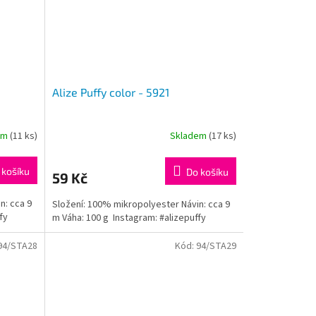
Alize Puffy color - 5921
em
(11 ks)
Skladem
(17 ks)
 košíku
Do košíku
59 Kč
n: cca 9
Složení: 100% mikropolyester Návin: cca 9
fy
m Váha: 100 g Instagram: #alizepuffy
94/STA28
Kód:
94/STA29