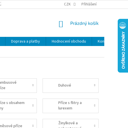
ÚDAJŮ
SLEVY
CZK
Přihlášení
NÁKUPNÍ
Prázdný košík
KOŠÍK
Doprava a platby
Hodnocení obchodu
Kontakty
Z
ambusové
Duhové
říze
říze s obsahem
Příze s flitry a
lny
lurexem
Žinylkové a
měsové příze