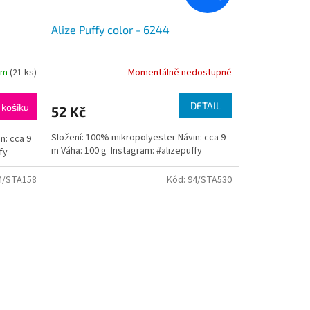
Alize Puffy color - 6244
em
(21 ks)
Momentálně nedostupné
DETAIL
 košíku
52 Kč
Složení: 100% mikropolyester Návin: cca 9
n: cca 9
m Váha: 100 g Instagram: #alizepuffy
fy
4/STA158
Kód:
94/STA530