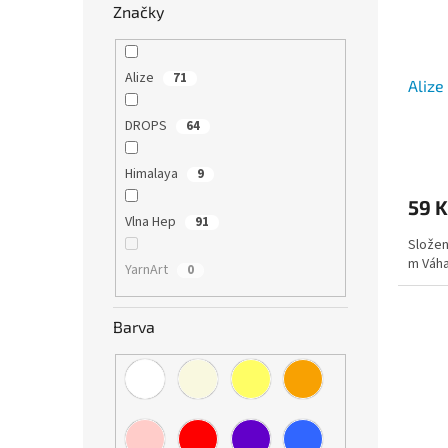
Značky
Alize
71
Alize
DROPS
64
Himalaya
9
59 K
Vlna Hep
91
Složen
m Váha
YarnArt
0
Barva