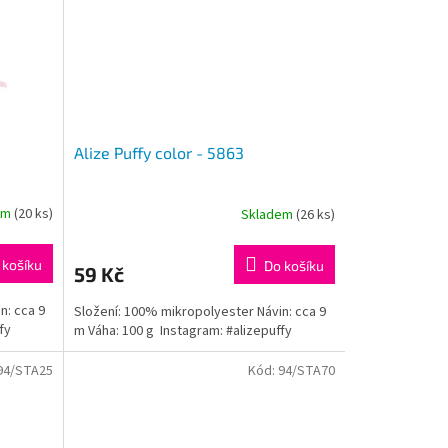
Alize Puffy color - 5863
em
(20 ks)
Skladem
(26 ks)
 košíku
Do košíku
59 Kč
n: cca 9
Složení: 100% mikropolyester Návin: cca 9
fy
m Váha: 100 g Instagram: #alizepuffy
94/STA25
Kód:
94/STA70