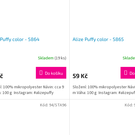
 Puffy color - 5864
Alize Puffy color - 5865
Skladem
(19 ks)
Sklad
rné
cení
ktu
Do košíku
Do
č
59 Kč
í: 100% mikropolyester Návin: cca 9
Složení: 100% mikropolyester Návi
: 100 g Instagram: #alizepuffy
m Váha: 100 g Instagram: #alizepuf
ček.
Kód:
94/STA96
Kód: