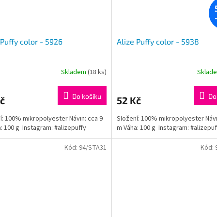
 Puffy color - 5926
Alize Puffy color - 5938
Skladem
(18 ks)
Sklad
Do košíku
Do
č
52 Kč
í: 100% mikropolyester Návin: cca 9
Složení: 100% mikropolyester Návi
: 100 g Instagram: #alizepuffy
m Váha: 100 g Instagram: #alizepuf
Kód:
94/STA31
Kód: