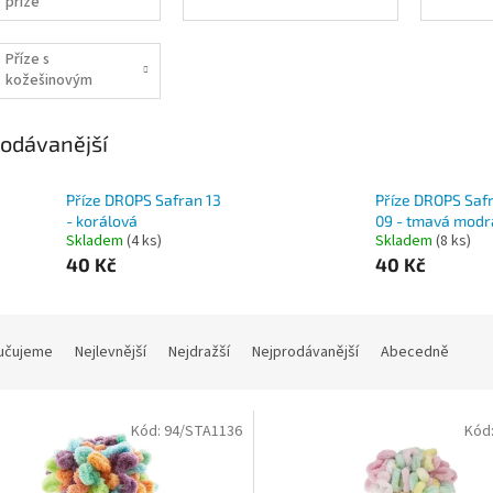
příze
Příze s
kožešinovým
efektem
odávanější
Příze DROPS Safran 13
Příze DROPS Saf
- korálová
09 - tmavá modr
Skladem
(4 ks)
Skladem
(8 ks)
40 Kč
40 Kč
učujeme
Nejlevnější
Nejdražší
Nejprodávanější
Abecedně
Kód:
94/STA1136
Kód