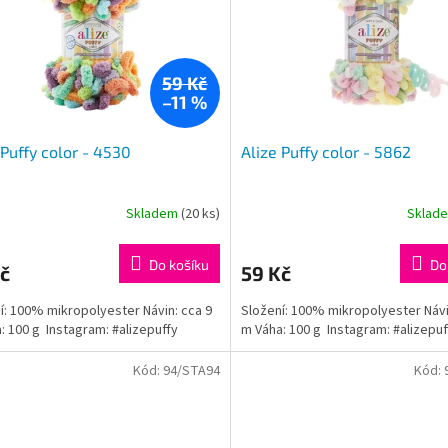
59 Kč
–11 %
 Puffy color - 4530
Alize Puffy color - 5862
Skladem
(20 ks)
Sklad
Do košíku
Do
č
59 Kč
í: 100% mikropolyester Návin: cca 9
Složení: 100% mikropolyester Návi
: 100 g Instagram: #alizepuffy
m Váha: 100 g Instagram: #alizepuf
Kód:
94/STA94
Kód: