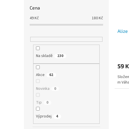
Cena
49
Kč
180
Kč
Alize
Průmě
hodno
Na skladě
230
produ
59 K
je
5,0
Akce
62
Složen
z
m Váha
5
hvězdi
Novinka
0
Tip
0
Výprodej
4