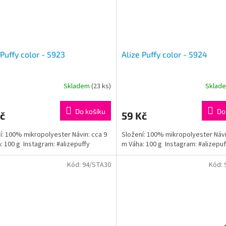
 Puffy color - 5923
Alize Puffy color - 5924
Skladem
(23 ks)
Sklad
rné
cení
ktu
Do košíku
Do
č
59 Kč
í: 100% mikropolyester Návin: cca 9
Složení: 100% mikropolyester Návi
: 100 g Instagram: #alizepuffy
m Váha: 100 g Instagram: #alizepuf
ček.
Kód:
94/STA30
Kód: