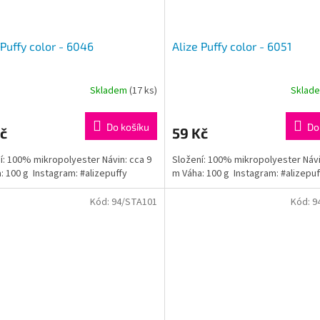
 Puffy color - 6046
Alize Puffy color - 6051
Skladem
(17 ks)
Sklad
Do košíku
Do
č
59 Kč
í: 100% mikropolyester Návin: cca 9
Složení: 100% mikropolyester Návi
: 100 g Instagram: #alizepuffy
m Váha: 100 g Instagram: #alizepuf
Kód:
94/STA101
Kód:
9