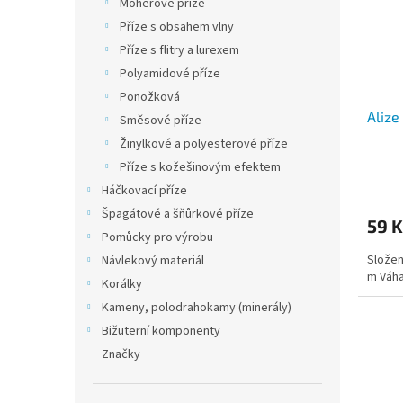
Mohérové příze
Příze s obsahem vlny
Příze s flitry a lurexem
Polyamidové příze
Ponožková
Alize
Směsové příze
Žinylkové a polyesterové příze
Příze s kožešinovým efektem
Průmě
Háčkovací příze
hodno
produ
Špagátové a šňůrkové příze
59 K
je
Pomůcky pro výrobu
5,0
Složen
Návlekový materiál
z
m Váha
5
Korálky
hvězdi
Kameny, polodrahokamy (minerály)
Bižuterní komponenty
Značky