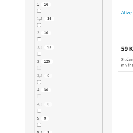
1
16
Alize
1,5
16
Průmě
2
16
hodno
produ
2,5
93
59 K
je
5,0
Složen
z
3
125
m Váha
5
hvězdi
3,5
0
4
30
4,5
0
5
9
5,5
8