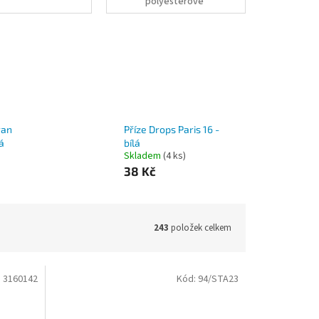
polyesterové
příze
ran
Příze Drops Paris 16 -
á
bílá
Skladem
(4 ks)
38 Kč
243
položek celkem
:
3160142
Kód:
94/STA23