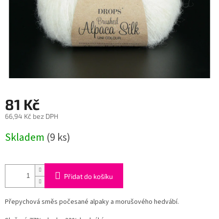
81 Kč
66,94 Kč bez DPH
Měrná
Skladem
(9 ks)
cena:
Přidat do košíku
Přepychová směs počesané alpaky a morušového hedvábí.