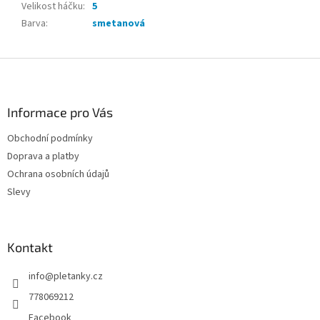
Velikost háčku
:
5
Barva
:
smetanová
Z
á
p
a
Informace pro Vás
t
Obchodní podmínky
í
Doprava a platby
Ochrana osobních údajů
Slevy
Kontakt
info
@
pletanky.cz
778069212
Facebook