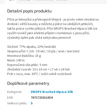
Detailní popis produktu
Příze je lehoučká a překvapivě hřejivá - je proto velmi vhodná na
drobné i větší kousky a můžete ji plést na silnějších jehlicích,
takže práce rychle přibývá. Přízi DROPS Brushed Alpaca Silk lze
využít rovněž jako efektní příplet v kombinaci s jinou přízí,
výsledný úplet pak získá nebývalou jemnost!
Složení: 77% alpaka, 23% hedvábí
Skupina přízí: C (16 - 19 ok) / 10 ply / aran / worsted
Hmotnost klubíčka: 25 g
Návin: 140 m
Doporučená síla jehlic: 5 mm
Zkušební vzorek: 10 x 10 cm = 17 ok x 24 řad
Prát v ruce, max. 30°C / sušit volně rozložené
Doplňkové parametry
Kategorie
:
DROPS Brushed Alpaca Silk
EAN
:
7071723011034
Velikost jehlic
:
5