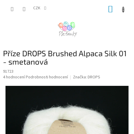
Přejít
NÁKUP
na
CZK
obsah
KOŠÍK
Příze DROPS Brushed Alpaca Silk 01
- smetanová
91723
Průměrné
4 hodnocení
Podrobnosti hodnocení
Značka:
DROPS
hodnocení
produktu
je
5,0
z
5
hvězdiček.