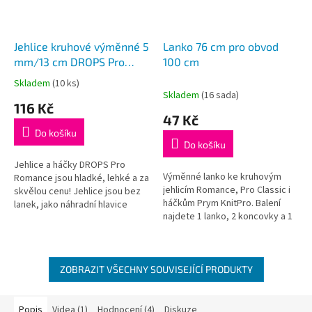
Jehlice kruhové výměnné 5
Lanko 76 cm pro obvod
mm/13 cm DROPS Pro
100 cm
Romance (Birch)
Skladem
(10 ks)
Průměrné
Skladem
(16 sada)
hodnocení
116 Kč
produktu
47 Kč
je
Do košíku
5,0
Do košíku
z
5
Jehlice a háčky DROPS Pro
Výměnné lanko ke kruhovým
hvězdiček.
Romance jsou hladké, lehké a za
jehlicím Romance, Pro Classic i
skvělou cenu! Jehlice jsou bez
háčkům Prym KnitPro. Balení
lanek, jako náhradní hlavice
najdete 1 lanko, 2 koncovky a 1
k sadě kruhových jehlic
klíček k dotažení výměnných
DROPS nebo jako doplněk k
šroubovacích jehlic Romance
lankům DROPS
ZOBRAZIT VŠECHNY SOUVISEJÍCÍ PRODUKTY
Popis
Videa (1)
Hodnocení (4)
Diskuze