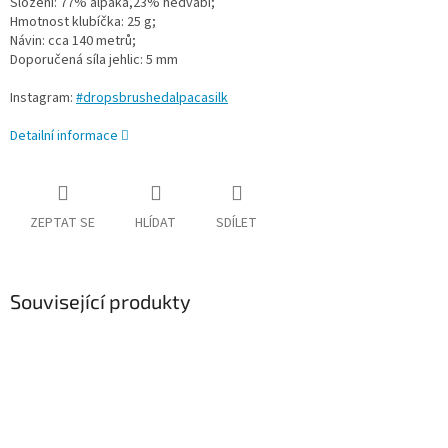
Složení: 77% alpaka,23% hedvábí;
Hmotnost klubíčka: 25 g;
Návin: cca 140 metrů;
Doporučená síla jehlic: 5 mm
Instagram:
#dropsbrushedalpacasilk
Detailní informace
ZEPTAT SE
HLÍDAT
SDÍLET
Související produkty